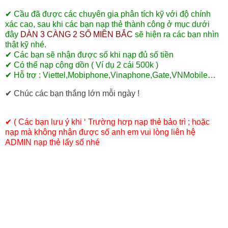
✔ Cầu đã được các chuyên gia phân tích kỹ với độ chính
xác cao, sau khi các bạn nạp thẻ thành công ở mục dưới
đây
DÀN 3 CÀNG 2 SỐ MIỀN BẮC
sẽ hiện ra các bạn nhìn
thật kỹ nhé.
✔ Các bạn sẽ nhận được số khi nạp đủ số tiền
✔ Có thể nạp cộng dồn ( Ví dụ 2 cái 500k )
✔ Hỗ trợ : Viettel,Mobiphone,Vinaphone,Gate,VNMobile…
✔ Chúc các bạn thắng lớn mỗi ngày !
✔ ( Các bạn lưu ý khi ‘ Trường hơp nạp thẻ bảo trì ; hoặc
nạp mà không nhận được số anh em vui lòng liên hệ
ADMIN nạp thẻ lấy số nhé