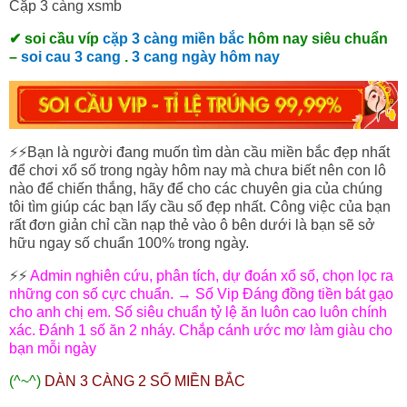
Cặp 3 càng xsmb
✔
soi cầu víp
cặp 3 càng miền bắc
hôm nay siêu chuẩn
–
soi cau 3 cang
.
3 cang ngày hôm nay
⚡️⚡️Bạn là người đang muốn tìm dàn cầu miền bắc đẹp nhất
để chơi xổ số trong ngày hôm nay mà chưa biết nên con lô
nào để chiến thắng, hãy để cho các chuyên gia của chúng
tôi tìm giúp các bạn lấy cầu số đẹp nhất. Công việc của bạn
rất đơn giản chỉ cần nạp thẻ vào ô bên dưới là bạn sẽ sở
hữu ngay số chuẩn 100% trong ngày.
⚡️⚡️
Admin nghiên cứu, phân tích, dự đoán xổ số, chọn lọc ra
những con số cực chuẩn. → Số Vip Đáng đồng tiền bát gạo
cho anh chị em. Số siêu chuẩn tỷ lệ ăn luôn cao luôn chính
xác. Đánh 1 số ăn 2 nháy. Chắp cánh ước mơ làm giàu cho
bạn mỗi ngày
(^~^)
DÀN 3 CÀNG 2 SỐ MIỀN BẮC