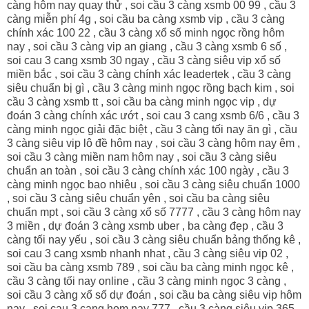
càng hôm nay quay thử , soi cầu 3 càng xsmb 00 99 , cầu 3
càng miễn phí 4g , soi cầu ba càng xsmb vip , cầu 3 càng
chính xác 100 22 , cầu 3 càng xổ số minh ngọc rồng hôm
nay , soi cầu 3 càng vip an giang , cầu 3 càng xsmb 6 số ,
soi cau 3 cang xsmb 30 ngay , cầu 3 càng siêu vip xổ số
miền bắc , soi cầu 3 càng chính xác leadertek , cầu 3 càng
siêu chuẩn bị gì , cầu 3 càng minh ngọc rồng bạch kim , soi
cầu 3 càng xsmb tt , soi cầu ba càng minh ngọc vip , dự
đoán 3 càng chính xác ướt , soi cau 3 cang xsmb 6/6 , cầu 3
càng minh ngọc giải đặc biệt , cầu 3 càng tối nay ăn gì , cầu
3 càng siêu vip lô đề hôm nay , soi cầu 3 càng hôm nay êm ,
soi cầu 3 càng miền nam hôm nay , soi cầu 3 càng siêu
chuẩn an toàn , soi cầu 3 càng chính xác 100 ngày , cầu 3
càng minh ngọc bao nhiêu , soi cầu 3 càng siêu chuẩn 1000
, soi cầu 3 càng siêu chuẩn yên , soi cầu ba càng siêu
chuẩn mpt , soi cầu 3 càng xổ số 7777 , cầu 3 càng hôm nay
3 miền , dự đoán 3 càng xsmb uber , ba càng đẹp , cầu 3
càng tối nay yếu , soi cầu 3 càng siêu chuẩn bảng thống kê ,
soi cau 3 cang xsmb nhanh nhat , cầu 3 càng siêu vip 02 ,
soi cầu ba càng xsmb 789 , soi cầu ba càng minh ngọc kê ,
cầu 3 càng tối nay online , cầu 3 càng minh ngọc 3 càng ,
soi cầu 3 càng xổ số dự đoán , soi cầu ba càng siêu vip hôm
nay , soi cau 3 cang hom nay 777 , cầu 3 càng siêu vip 365 ,