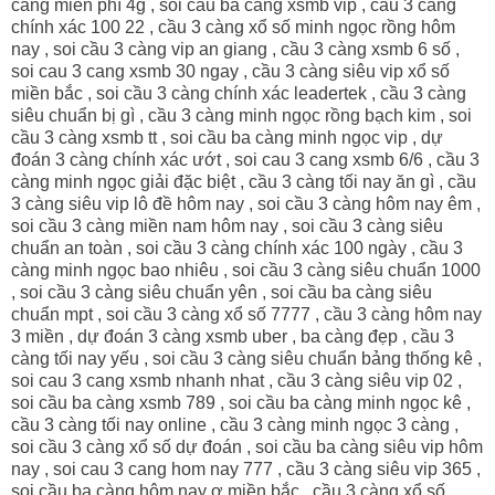
càng miễn phí 4g , soi cầu ba càng xsmb vip , cầu 3 càng
chính xác 100 22 , cầu 3 càng xổ số minh ngọc rồng hôm
nay , soi cầu 3 càng vip an giang , cầu 3 càng xsmb 6 số ,
soi cau 3 cang xsmb 30 ngay , cầu 3 càng siêu vip xổ số
miền bắc , soi cầu 3 càng chính xác leadertek , cầu 3 càng
siêu chuẩn bị gì , cầu 3 càng minh ngọc rồng bạch kim , soi
cầu 3 càng xsmb tt , soi cầu ba càng minh ngọc vip , dự
đoán 3 càng chính xác ướt , soi cau 3 cang xsmb 6/6 , cầu 3
càng minh ngọc giải đặc biệt , cầu 3 càng tối nay ăn gì , cầu
3 càng siêu vip lô đề hôm nay , soi cầu 3 càng hôm nay êm ,
soi cầu 3 càng miền nam hôm nay , soi cầu 3 càng siêu
chuẩn an toàn , soi cầu 3 càng chính xác 100 ngày , cầu 3
càng minh ngọc bao nhiêu , soi cầu 3 càng siêu chuẩn 1000
, soi cầu 3 càng siêu chuẩn yên , soi cầu ba càng siêu
chuẩn mpt , soi cầu 3 càng xổ số 7777 , cầu 3 càng hôm nay
3 miền , dự đoán 3 càng xsmb uber , ba càng đẹp , cầu 3
càng tối nay yếu , soi cầu 3 càng siêu chuẩn bảng thống kê ,
soi cau 3 cang xsmb nhanh nhat , cầu 3 càng siêu vip 02 ,
soi cầu ba càng xsmb 789 , soi cầu ba càng minh ngọc kê ,
cầu 3 càng tối nay online , cầu 3 càng minh ngọc 3 càng ,
soi cầu 3 càng xổ số dự đoán , soi cầu ba càng siêu vip hôm
nay , soi cau 3 cang hom nay 777 , cầu 3 càng siêu vip 365 ,
soi cầu ba càng hôm nay ơ miền bắc , cầu 3 càng xổ số