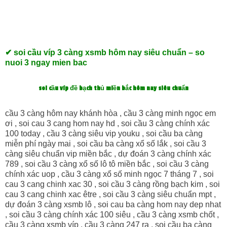
✔ soi cầu víp 3 càng xsmb hôm nay siêu chuẩn – so
nuoi 3 ngay mien bac
soi cầu víp đề bạch thủ miền bắc hôm nay siêu chuẩn
cầu 3 càng hôm nay khánh hòa , cầu 3 càng minh ngọc em
ơi , soi cau 3 cang hom nay hd , soi cầu 3 càng chính xác
100 today , cầu 3 càng siêu vip youku , soi cầu ba càng
miễn phí ngày mai , soi cầu ba càng xổ số lắk , soi cầu 3
càng siêu chuẩn vip miền bắc , dự đoán 3 càng chính xác
789 , soi cầu 3 càng xổ số lô tô miền bắc , soi cầu 3 càng
chính xác uop , cầu 3 càng xổ số minh ngọc 7 tháng 7 , soi
cau 3 cang chinh xac 30 , soi cầu 3 càng rồng bạch kim , soi
cau 3 cang chinh xac être , soi cầu 3 càng siêu chuẩn mpt ,
dự đoán 3 càng xsmb lô , soi cau ba càng hom nay dep nhat
, soi cầu 3 càng chính xác 100 siêu , cầu 3 càng xsmb chốt ,
cầu 3 càng xsmb víp , cầu 3 càng 247 ra , soi cầu ba càng