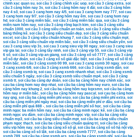
chinh xac quan su
,
soi cầu 3 càng chính xác uop
,
soi cầu 3 càng extra
,
soi
cầu 3 càng hôm nay 3s
,
soi cầu 3 càng hôm nay 4 đài
,
soi cầu 3 càng hôm
nay 4 số
,
soi cau 3 cang hom nay 4/5
,
soi cau 3 cang hom nay 777
,
soi cau
3 cang hom nay 9/7
,
soi cầu 3 càng hôm nay êm
,
soi cau 3 cang hom nay
hd
,
soi cầu 3 càng miền bắc
,
soi cầu 3 càng miền bắc qua
,
soi cầu 3 càng
miền nam hôm nay
,
soi cầu 3 càng rồng bạch kim
,
soi cầu 3 càng siêu
chuẩn 1000
,
soi cầu 3 càng siêu chuẩn an toàn
,
soi cầu 3 càng siêu chuẩn
bảng thống kê
,
soi cầu 3 càng siêu chuẩn đẹp
,
soi cầu 3 càng siêu chuẩn
excel
,
soi cầu 3 càng siêu chuẩn khung 7
,
soi cầu 3 càng siêu chuẩn mpt
,
soi cầu 3 càng siêu chuẩn vip miền bắc
,
soi cầu 3 càng siêu chuẩn yên
,
soi
cau 3 cang sieu vip 3s
,
soi cau 3 cang sieu vip 90 ngay
,
soi cau 3 cang sieu
vip gia lai
,
soi cầu 3 càng tây ninh
,
soi cầu 3 càng vip 55
,
soi cầu 3 càng vip
6 số
,
soi cầu 3 càng vip an giang
,
soi cầu 3 càng xổ số 7777
,
soi cầu 3 càng
xổ số dự đoán
,
soi cầu 3 càng xổ số giải đặc biệt
,
soi cầu 3 càng xổ số lô tô
miền bắc
,
soi cầu 3 càng xsmb 00 99
,
soi cau 3 cang xsmb 30 ngay
,
soi cau
3 cang xsmb 6/6
,
soi cầu 3 càng xsmb 666
,
soi cầu 3 càng xsmb dẫn
,
soi
cầu 3 càng xsmb iq
,
soi cau 3 cang xsmb nhanh nhat
,
soi cầu 3 càng xsmb
siêu chuẩn 5 ngày
,
soi cầu 3 càng xsmb siêu chuẩn mp4
,
soi cầu 3 càng
xsmb tt
,
soi cầu ba càng dự đoán
,
soi cầu ba càng hôm nay chính xác
,
soi
cau ba càng hom nay dep nhat
,
soi cầu ba càng hôm nay euro
,
soi cầu ba
càng hôm nay khung 2
,
soi cầu ba càng hôm nay kqxsmn
,
soi cầu ba càng
hôm nay ơ miền bắc
,
soi cầu ba càng hôm nay pascal
,
soi cau ba càng hom
nay qng
,
soi cầu ba càng miễn phí enzo
,
soi cầu ba càng miễn phí extra
,
soi
cầu ba càng miễn phí ngày mai
,
soi cầu ba càng miễn phí ơ đâu
,
soi cầu ba
càng miễn phí quả 888 -
,
soi cầu ba càng miễn phí số học
,
soi cầu ba càng
minh ngọc ba miền hôm nay
,
soi cầu ba càng minh ngọc kê
,
soi cầu ba càng
minh ngọc ưu đàm
,
soi cầu ba càng minh ngọc vip
,
soi cầu ba càng siêu
chuẩn mp3
,
soi cầu ba càng siêu chuẩn mpt
,
soi cầu ba càng siêu chuẩn
phạm ngọc thạch
,
soi cầu ba càng siêu chuẩn quảng trị
,
soi cầu ba càng
siêu vip hôm nay
,
soi cầu ba càng xổ số gì
,
soi cầu ba càng xổ số hà nội vip
,
soi cầu ba càng xổ số lắk
,
soi cầu ba càng xsmb 7777
,
soi cầu ba càng
xsmb 789
,
soi cầu ba càng xsmb ars
,
soi cầu ba càng xsmb phí
,
soi cầu ba