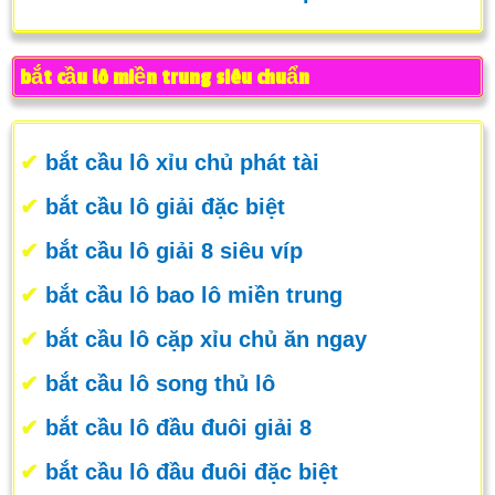
bắt cầu lô miền trung siêu chuẩn
✔
bắt cầu lô xỉu chủ phát tài
✔
bắt cầu lô giải đặc biệt
✔
bắt cầu lô giải 8 siêu víp
✔
bắt cầu lô bao lô miền trung
✔
bắt cầu lô cặp xỉu chủ ăn ngay
✔
bắt cầu lô song thủ lô
✔
bắt cầu lô đầu đuôi giải 8
✔
bắt cầu lô đầu đuôi đặc biệt