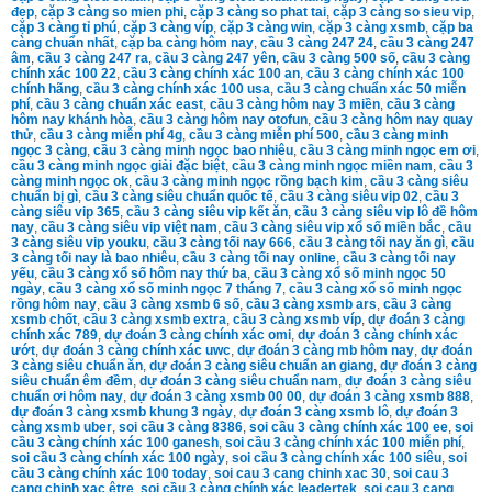
đẹp
,
cặp 3 càng so mien phi
,
cặp 3 càng so phat tai
,
cặp 3 càng so sieu vip
,
cặp 3 càng tỉ phú
,
cặp 3 càng víp
,
cặp 3 càng win
,
cặp 3 càng xsmb
,
cặp ba
càng chuẩn nhất
,
cặp ba càng hôm nay
,
cầu 3 càng 247 24
,
cầu 3 càng 247
âm
,
cầu 3 càng 247 ra
,
cầu 3 càng 247 yên
,
cầu 3 càng 500 số
,
cầu 3 càng
chính xác 100 22
,
cầu 3 càng chính xác 100 an
,
cầu 3 càng chính xác 100
chính hãng
,
cầu 3 càng chính xác 100 usa
,
cầu 3 càng chuẩn xác 50 miễn
phí
,
cầu 3 càng chuẩn xác east
,
cầu 3 càng hôm nay 3 miền
,
cầu 3 càng
hôm nay khánh hòa
,
cầu 3 càng hôm nay otofun
,
cầu 3 càng hôm nay quay
thử
,
cầu 3 càng miễn phí 4g
,
cầu 3 càng miễn phí 500
,
cầu 3 càng minh
ngọc 3 càng
,
cầu 3 càng minh ngọc bao nhiêu
,
cầu 3 càng minh ngọc em ơi
,
cầu 3 càng minh ngọc giải đặc biệt
,
cầu 3 càng minh ngọc miền nam
,
cầu 3
càng minh ngọc ok
,
cầu 3 càng minh ngọc rồng bạch kim
,
cầu 3 càng siêu
chuẩn bị gì
,
cầu 3 càng siêu chuẩn quốc tế
,
cầu 3 càng siêu vip 02
,
cầu 3
càng siêu vip 365
,
cầu 3 càng siêu vip kết ăn
,
cầu 3 càng siêu vip lô đề hôm
nay
,
cầu 3 càng siêu vip việt nam
,
cầu 3 càng siêu vip xổ số miền bắc
,
cầu
3 càng siêu vip youku
,
cầu 3 càng tối nay 666
,
cầu 3 càng tối nay ăn gì
,
cầu
3 càng tối nay là bao nhiêu
,
cầu 3 càng tối nay online
,
cầu 3 càng tối nay
yếu
,
cầu 3 càng xổ số hôm nay thứ ba
,
cầu 3 càng xổ số minh ngọc 50
ngày
,
cầu 3 càng xổ số minh ngọc 7 tháng 7
,
cầu 3 càng xổ số minh ngọc
rồng hôm nay
,
cầu 3 càng xsmb 6 số
,
cầu 3 càng xsmb ars
,
cầu 3 càng
xsmb chốt
,
cầu 3 càng xsmb extra
,
cầu 3 càng xsmb víp
,
dự đoán 3 càng
chính xác 789
,
dự đoán 3 càng chính xác omi
,
dự đoán 3 càng chính xác
ướt
,
dự đoán 3 càng chính xác uwc
,
dự đoán 3 càng mb hôm nay
,
dự đoán
3 càng siêu chuẩn ăn
,
dự đoán 3 càng siêu chuẩn an giang
,
dự đoán 3 càng
siêu chuẩn êm đềm
,
dự đoán 3 càng siêu chuẩn nam
,
dự đoán 3 càng siêu
chuẩn ơi hôm nay
,
dự đoán 3 càng xsmb 00 00
,
dự đoán 3 càng xsmb 888
,
dự đoán 3 càng xsmb khung 3 ngày
,
dự đoán 3 càng xsmb lô
,
dự đoán 3
càng xsmb uber
,
soi cầu 3 càng 8386
,
soi cầu 3 càng chính xác 100 ee
,
soi
cầu 3 càng chính xác 100 ganesh
,
soi cầu 3 càng chính xác 100 miễn phí
,
soi cầu 3 càng chính xác 100 ngày
,
soi cầu 3 càng chính xác 100 siêu
,
soi
cầu 3 càng chính xác 100 today
,
soi cau 3 cang chinh xac 30
,
soi cau 3
cang chinh xac être
,
soi cầu 3 càng chính xác leadertek
,
soi cau 3 cang