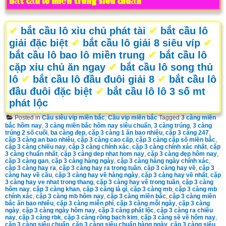
bắt cầu lô miền trung siêu chuẩn
✔
bắt cầu lô xỉu chủ phát tài
✔
bắt cầu lô
giải đặc biệt
✔
bắt cầu lô giải 8 siêu víp
✔
bắt cầu lô bao lô miền trung
✔
bắt cầu lô
cặp xỉu chủ ăn ngay
✔
bắt cầu lô song thủ
lô
✔
bắt cầu lô đầu đuôi giải 8
✔
bắt cầu lô
đầu đuôi đặc biệt
✔
bắt cầu lô lô 3 số mt
phát lộc
Posted in
Cầu siêu vip miền bắc
,
Cầu vip miền bắc
Tagged
3 càng miền
bắc hôm nay
,
3 càng miền bắc hôm nay siêu chuẩn
,
3 càng trúng
,
3 càng
trúng 2 số cuối
,
ba càng đẹp
,
cặp 3 càng 1 ăn bao nhiêu
,
cặp 3 càng 247
,
cặp 3 càng an bao nhiêu
,
cặp 3 càng cao cấp
,
cặp 3 càng cặp số miền bắc
,
cặp 3 càng chiều nay
,
cặp 3 càng chính xác
,
cặp 3 càng chính xác nhất
,
cặp
3 càng chuẩn nhất
,
cặp 3 càng dep nhat hom nay
,
cặp 3 càng đẹp hôm nay
,
cặp 3 càng gan
,
cặp 3 càng hàng ngày
,
cặp 3 càng hàng ngày chính xác
,
cặp 3 càng hay ra
,
cặp 3 càng hay ra trong tuần
,
cặp 3 càng hay về
,
cặp 3
càng hay về cầu
,
cặp 3 càng hay về hàng ngày
,
cặp 3 càng hay về nhất
,
cặp
3 càng hay ve nhat trong thang
,
cặp 3 càng hay về trong tuần
,
cặp 3 càng
hôm nay
,
cặp 3 càng khan
,
cặp 3 càng là gì
,
cặp 3 càng mb
,
cặp 3 càng mb
chính xác
,
cặp 3 càng mb hôm nay
,
cặp 3 càng miền bắc
,
cặp 3 càng miền
bắc ăn bao nhiêu
,
cặp 3 càng miễn phí
,
cặp 3 càng mỗi ngày
,
cặp 3 càng
ngày
,
cặp 3 càng ngày hôm nay
,
cặp 3 càng phát lộc
,
cặp 3 càng ra chiều
nay
,
cặp 3 càng rbk
,
cặp 3 càng rồng bạch kim
,
cặp 3 càng sẽ về hôm nay
,
cặp 3 càng siêu chuẩn
,
cặp 3 càng siêu chuẩn hàng ngày
,
cặp 3 càng siêu