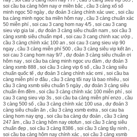
soi cầu ba càng hôm nay ơ miền bắc , cầu 3 càng xổ số
minh ngọc 50 ngày , dự đoán 3 càng chính xác uwc , soi cầu
ba càng minh ngọc ba miền hôm nay , cầu 3 càng chuẩn xác
50 miễn phí , soi cau 3 cang hom nay 4/5 , soi cau 3 cang
sieu vip gia lai , dự đoán 3 càng siêu chuẩn nam , soi cầu 3
càng xsmb siêu chuẩn mp4 , soi cau 3 cang chinh xac ướp ,
cầu 3 càng chính xác 100 an , soi cau 3 cang sieu vip 90
ngay , cầu 3 càng miễn phí 500 , cầu 3 càng siêu vip kết ăn ,
soi cau 3 cang hom nay 9/7 , dự đoán 3 càng siêu chuẩn ơi
hôm nay , soi cầu ba càng minh ngọc ưu đàm , dự đoán 3
càng xsmb 888 , soi cầu 3 càng vip 6 số , cầu 3 càng siêu
chuẩn quốc tế , dự đoán 3 càng chính xác omi , soi cầu ba
càng miễn phí ơ đâu , cầu 3 càng tối nay là bao nhiêu , soi
cầu 3 càng xsmb siêu chuẩn 5 ngày , dự đoán 3 càng siêu
chuẩn êm đềm , soi cầu 3 càng chính xác 100 miễn phí , soi
cau 3 cang sieu vip 3s , soi cầu ba càng miễn phí enzo , cầu
3 càng 500 số , cầu 3 càng chính xác 100 usa , dự đoán 3
càng siêu chuẩn ăn , cầu 3 càng xsmb extra , soi cau ba
càng hom nay qng , soi cầu ba càng dự đoán , cầu 3 càng
247 âm , cầu 3 càng hôm nay otofun , soi cầu 3 càng siêu
chuẩn đẹp , soi cầu 3 càng 8386 , soi cầu 3 càng tây ninh ,
soi cầu ba càng hôm nay chính xác , soi cầu 3 càng xsmb