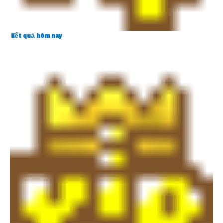
Kết quả hôm nay