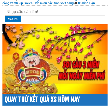
ở
càng xsmb vip
,
soi cầu víp miền bắc
,
tính số 3 càng
88 bình luận
soi
cầu
víp
cặp
Search
3
càng
miền
bắc
hôm
nay
siêu
chuẩn
QUAY THỬ KẾT QUẢ XS HÔM NAY