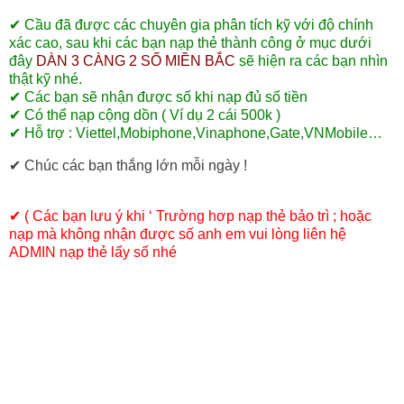
✔ Cầu đã được các chuyên gia phân tích kỹ với độ chính
xác cao, sau khi các bạn nạp thẻ thành công ở mục dưới
đây
DÀN 3 CÀNG 2 SỐ MIỀN BẮC
sẽ hiện ra các bạn nhìn
thật kỹ nhé.
✔ Các bạn sẽ nhận được số khi nạp đủ số tiền
✔ Có thể nạp cộng dồn ( Ví dụ 2 cái 500k )
✔ Hỗ trợ : Viettel,Mobiphone,Vinaphone,Gate,VNMobile…
✔ Chúc các bạn thắng lớn mỗi ngày !
✔ ( Các bạn lưu ý khi ‘ Trường hơp nạp thẻ bảo trì ; hoặc
nạp mà không nhận được số anh em vui lòng liên hệ
ADMIN nạp thẻ lấy số nhé