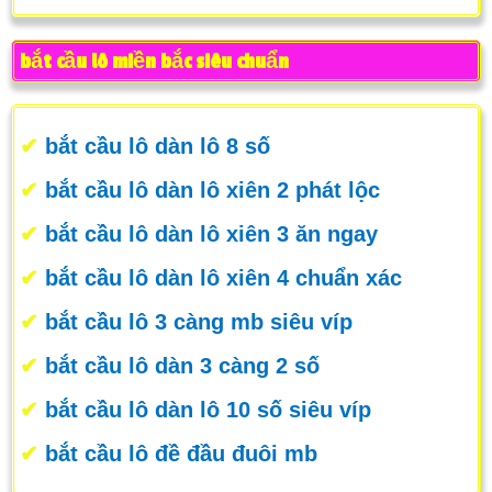
bắt cầu lô miền bắc siêu chuẩn
✔
bắt cầu lô dàn lô 8 số
✔
bắt cầu lô dàn lô xiên 2 phát lộc
✔
bắt cầu lô dàn lô xiên 3 ăn ngay
✔
bắt cầu lô dàn lô xiên 4 chuẩn xác
✔
bắt cầu lô 3 càng mb siêu víp
✔
bắt cầu lô dàn 3 càng 2 số
✔
bắt cầu lô dàn lô 10 số siêu víp
✔
bắt cầu lô đề đầu đuôi mb