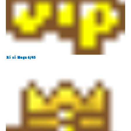
Xổ số Mega 6/45