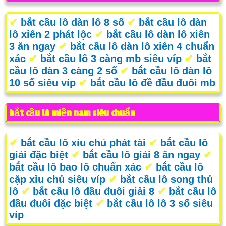
✔
bắt cầu lô dàn lô 8 số
✔
bắt cầu lô dàn
lô xiên 2 phát lộc
✔
bắt cầu lô dàn lô xiên
3 ăn ngay
✔
bắt cầu lô dàn lô xiên 4 chuẩn
xác
✔
bắt cầu lô 3 càng mb siêu víp
✔
bắt
cầu lô dàn 3 càng 2 số
✔
bắt cầu lô dàn lô
10 số siêu víp
✔
bắt cầu lô đề đầu đuôi mb
bắt cầu lô miền nam siêu chuẩn
✔
bắt cầu lô xỉu chủ phát tài
✔
bắt cầu lô
giải đặc biệt
✔
bắt cầu lô giải 8 ăn ngay
✔
bắt cầu lô bao lô chuẩn xác
✔
bắt cầu lô
cặp xỉu chủ siêu víp
✔
bắt cầu lô song thủ
lô
✔
bắt cầu lô đầu đuôi giải 8
✔
bắt cầu lô
đầu đuôi đặc biệt
✔
bắt cầu lô lô 3 số siêu
víp