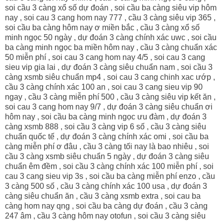
soi cầu 3 càng xổ số dự đoán , soi cầu ba càng siêu vip hôm
nay , soi cau 3 cang hom nay 777 , cầu 3 càng siêu vip 365 ,
soi cầu ba càng hôm nay ơ miền bắc , cầu 3 càng xổ số
minh ngọc 50 ngày , dự đoán 3 càng chính xác uwc , soi cầu
ba càng minh ngọc ba miền hôm nay , cầu 3 càng chuẩn xác
50 miễn phí , soi cau 3 cang hom nay 4/5 , soi cau 3 cang
sieu vip gia lai , dự đoán 3 càng siêu chuẩn nam , soi cầu 3
càng xsmb siêu chuẩn mp4 , soi cau 3 cang chinh xac ướp ,
cầu 3 càng chính xác 100 an , soi cau 3 cang sieu vip 90
ngay , cầu 3 càng miễn phí 500 , cầu 3 càng siêu vip kết ăn ,
soi cau 3 cang hom nay 9/7 , dự đoán 3 càng siêu chuẩn ơi
hôm nay , soi cầu ba càng minh ngọc ưu đàm , dự đoán 3
càng xsmb 888 , soi cầu 3 càng vip 6 số , cầu 3 càng siêu
chuẩn quốc tế , dự đoán 3 càng chính xác omi , soi cầu ba
càng miễn phí ơ đâu , cầu 3 càng tối nay là bao nhiêu , soi
cầu 3 càng xsmb siêu chuẩn 5 ngày , dự đoán 3 càng siêu
chuẩn êm đềm , soi cầu 3 càng chính xác 100 miễn phí , soi
cau 3 cang sieu vip 3s , soi cầu ba càng miễn phí enzo , cầu
3 càng 500 số , cầu 3 càng chính xác 100 usa , dự đoán 3
càng siêu chuẩn ăn , cầu 3 càng xsmb extra , soi cau ba
càng hom nay qng , soi cầu ba càng dự đoán , cầu 3 càng
247 âm , cầu 3 càng hôm nay otofun , soi cầu 3 càng siêu