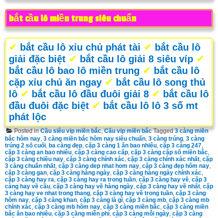
bắt cầu lô miền trung siêu chuẩn
✔
bắt cầu lô xỉu chủ phát tài
✔
bắt cầu lô
giải đặc biệt
✔
bắt cầu lô giải 8 siêu víp
✔
bắt cầu lô bao lô miền trung
✔
bắt cầu lô
cặp xỉu chủ ăn ngay
✔
bắt cầu lô song thủ
lô
✔
bắt cầu lô đầu đuôi giải 8
✔
bắt cầu lô
đầu đuôi đặc biệt
✔
bắt cầu lô lô 3 số mt
phát lộc
Posted in
Cầu siêu vip miền bắc
,
Cầu vip miền bắc
Tagged
3 càng miền
bắc hôm nay
,
3 càng miền bắc hôm nay siêu chuẩn
,
3 càng trúng
,
3 càng
trúng 2 số cuối
,
ba càng đẹp
,
cặp 3 càng 1 ăn bao nhiêu
,
cặp 3 càng 247
,
cặp 3 càng an bao nhiêu
,
cặp 3 càng cao cấp
,
cặp 3 càng cặp số miền bắc
,
cặp 3 càng chiều nay
,
cặp 3 càng chính xác
,
cặp 3 càng chính xác nhất
,
cặp
3 càng chuẩn nhất
,
cặp 3 càng dep nhat hom nay
,
cặp 3 càng đẹp hôm nay
,
cặp 3 càng gan
,
cặp 3 càng hàng ngày
,
cặp 3 càng hàng ngày chính xác
,
cặp 3 càng hay ra
,
cặp 3 càng hay ra trong tuần
,
cặp 3 càng hay về
,
cặp 3
càng hay về cầu
,
cặp 3 càng hay về hàng ngày
,
cặp 3 càng hay về nhất
,
cặp
3 càng hay ve nhat trong thang
,
cặp 3 càng hay về trong tuần
,
cặp 3 càng
hôm nay
,
cặp 3 càng khan
,
cặp 3 càng là gì
,
cặp 3 càng mb
,
cặp 3 càng mb
chính xác
,
cặp 3 càng mb hôm nay
,
cặp 3 càng miền bắc
,
cặp 3 càng miền
bắc ăn bao nhiêu
,
cặp 3 càng miễn phí
,
cặp 3 càng mỗi ngày
,
cặp 3 càng