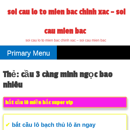
Skip
to
soi cau lo to mien bac chinh xac – soi
content
cau mien bac
soi cau lo to mien bac chinh xac – soi cau mien bac
Primary Menu
Thẻ:
cầu 3 càng minh ngọc bao
nhiêu
bắt cầu lô miền bắc super vip
✔
bắt cầu lô bạch thủ lô ăn ngay