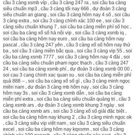
cầu 3 càng xsmb víp , cầu 3 càng 247 ra , soi cầu ba càng
siêu chuẩn mp3 , cầu 3 càng tối nay 666 , dự đoán 3 càng
siêu chuẩn an giang , soi cầu 3 càng hôm nay 4 số , soi cầu
3 càng extra , soi cầu 3 càng chính xác 100 ee , soi cầu 3
càng siêu chuẩn khung 7 , soi cầu ba càng miễn phí số học ,
soi cầu ba càng xổ số hà nội vip , soi cầu 3 càng xsmb iq ,
soi cầu ba càng hôm nay euro , soi cầu ba càng hôm nay
pascal , cầu 3 càng 247 yên , cầu 3 càng xổ số hôm nay thứ
ba , soi cầu 3 càng miền bắc qua , soi cầu 3 càng vip 55 , soi
cầu ba càng xsmb 7777 , soi cầu 3 càng hôm nay 4 đài , soi
cầu ba càng siêu chuẩn phạm ngọc thạch , cầu 3 càng 247
24 , soi cầu ba càng xsmb phí , dự đoán 3 càng xsmb 00 00 ,
soi cau 3 cang chinh xac quan su , soi cầu ba càng miễn phí
quả 888 – , soi cầu ba càng xổ số gì , cầu 3 càng minh ngọc
miền nam , dự đoán 3 càng mb hôm nay , soi cầu 3 càng
hôm nay 3s , soi cầu 3 càng xsmb dẫn , soi cầu ba càng
miễn phí extra , soi cầu ba càng siêu chuẩn quảng trị , cầu 3
càng xsmb ars , dự đoán 3 càng xsmb khung 3 ngày , soi
cầu ba càng xsmb ars , soi cầu 3 càng xổ số giải đặc biệt ,
soi cầu ba càng hôm nay khung 2 , cầu 3 càng minh ngọc ok
, cầu 3 càng siêu vip việt nam , soi cầu 3 càng siêu chuẩn
excel , soi cầu ba càng hôm nay kqxsmn , soi cầu 3 càng