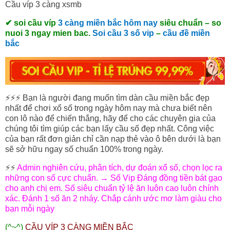
Cầu víp 3 càng xsmb
✔ soi cầu víp
3 càng miền bắc hôm nay
siêu chuẩn – so
nuoi 3 ngay mien bac.
Soi cầu 3 số vip
–
cầu đề miền
bắc
⚡️⚡️⚡️ Bạn là người đang muốn tìm dàn cầu miền bắc đẹp
nhất để chơi xổ số trong ngày hôm nay mà chưa biết nên
con lô nào để chiến thắng, hãy để cho các chuyên gia của
chúng tôi tìm giúp các bạn lấy cầu số đẹp nhất. Công việc
của bạn rất đơn giản chỉ cần nạp thẻ vào ô bên dưới là bạn
sẽ sở hữu ngay số chuẩn 100% trong ngày.
⚡️⚡️
Admin nghiên cứu, phân tích, dự đoán xổ số, chọn lọc ra
những con số cực chuẩn. → Số Vip Đáng đồng tiền bát gạo
cho anh chị em. Số siêu chuẩn tỷ lệ ăn luôn cao luôn chính
xác. Đánh 1 số ăn 2 nháy. Chắp cánh ước mơ làm giàu cho
bạn mỗi ngày
(^~^)
CẦU VÍP 3 CÀNG MIỀN BẮC