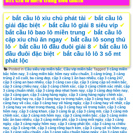
bắt cầu lô miền trung siêu chuẩn
✔
bắt cầu lô xỉu chủ phát tài
✔
bắt cầu lô
giải đặc biệt
✔
bắt cầu lô giải 8 siêu víp
✔
bắt cầu lô bao lô miền trung
✔
bắt cầu lô
cặp xỉu chủ ăn ngay
✔
bắt cầu lô song thủ
lô
✔
bắt cầu lô đầu đuôi giải 8
✔
bắt cầu lô
đầu đuôi đặc biệt
✔
bắt cầu lô lô 3 số mt
phát lộc
Posted in
Cầu siêu vip miền bắc
,
Cầu vip miền bắc
Tagged
3 càng miền
bắc hôm nay
,
3 càng miền bắc hôm nay siêu chuẩn
,
3 càng trúng
,
3 càng
trúng 2 số cuối
,
ba càng đẹp
,
cặp 3 càng 1 ăn bao nhiêu
,
cặp 3 càng 247
,
cặp 3 càng an bao nhiêu
,
cặp 3 càng cao cấp
,
cặp 3 càng cặp số miền bắc
,
cặp 3 càng chiều nay
,
cặp 3 càng chính xác
,
cặp 3 càng chính xác nhất
,
cặp
3 càng chuẩn nhất
,
cặp 3 càng dep nhat hom nay
,
cặp 3 càng đẹp hôm nay
,
cặp 3 càng gan
,
cặp 3 càng hàng ngày
,
cặp 3 càng hàng ngày chính xác
,
cặp 3 càng hay ra
,
cặp 3 càng hay ra trong tuần
,
cặp 3 càng hay về
,
cặp 3
càng hay về cầu
,
cặp 3 càng hay về hàng ngày
,
cặp 3 càng hay về nhất
,
cặp
3 càng hay ve nhat trong thang
,
cặp 3 càng hay về trong tuần
,
cặp 3 càng
hôm nay
,
cặp 3 càng khan
,
cặp 3 càng là gì
,
cặp 3 càng mb
,
cặp 3 càng mb
chính xác
,
cặp 3 càng mb hôm nay
,
cặp 3 càng miền bắc
,
cặp 3 càng miền
bắc ăn bao nhiêu
,
cặp 3 càng miễn phí
,
cặp 3 càng mỗi ngày
,
cặp 3 càng
ngày
,
cặp 3 càng ngày hôm nay
,
cặp 3 càng phát lộc
,
cặp 3 càng ra chiều
nay
,
cặp 3 càng rbk
,
cặp 3 càng rồng bạch kim
,
cặp 3 càng sẽ về hôm nay
,
cặp 3 càng siêu chuẩn
,
cặp 3 càng siêu chuẩn hàng ngày
,
cặp 3 càng siêu