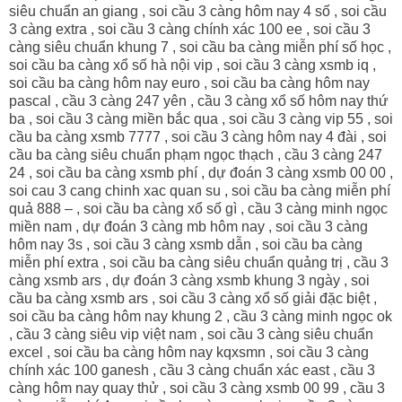
siêu chuẩn an giang , soi cầu 3 càng hôm nay 4 số , soi cầu
3 càng extra , soi cầu 3 càng chính xác 100 ee , soi cầu 3
càng siêu chuẩn khung 7 , soi cầu ba càng miễn phí số học ,
soi cầu ba càng xổ số hà nội vip , soi cầu 3 càng xsmb iq ,
soi cầu ba càng hôm nay euro , soi cầu ba càng hôm nay
pascal , cầu 3 càng 247 yên , cầu 3 càng xổ số hôm nay thứ
ba , soi cầu 3 càng miền bắc qua , soi cầu 3 càng vip 55 , soi
cầu ba càng xsmb 7777 , soi cầu 3 càng hôm nay 4 đài , soi
cầu ba càng siêu chuẩn phạm ngọc thạch , cầu 3 càng 247
24 , soi cầu ba càng xsmb phí , dự đoán 3 càng xsmb 00 00 ,
soi cau 3 cang chinh xac quan su , soi cầu ba càng miễn phí
quả 888 – , soi cầu ba càng xổ số gì , cầu 3 càng minh ngọc
miền nam , dự đoán 3 càng mb hôm nay , soi cầu 3 càng
hôm nay 3s , soi cầu 3 càng xsmb dẫn , soi cầu ba càng
miễn phí extra , soi cầu ba càng siêu chuẩn quảng trị , cầu 3
càng xsmb ars , dự đoán 3 càng xsmb khung 3 ngày , soi
cầu ba càng xsmb ars , soi cầu 3 càng xổ số giải đặc biệt ,
soi cầu ba càng hôm nay khung 2 , cầu 3 càng minh ngọc ok
, cầu 3 càng siêu vip việt nam , soi cầu 3 càng siêu chuẩn
excel , soi cầu ba càng hôm nay kqxsmn , soi cầu 3 càng
chính xác 100 ganesh , cầu 3 càng chuẩn xác east , cầu 3
càng hôm nay quay thử , soi cầu 3 càng xsmb 00 99 , cầu 3