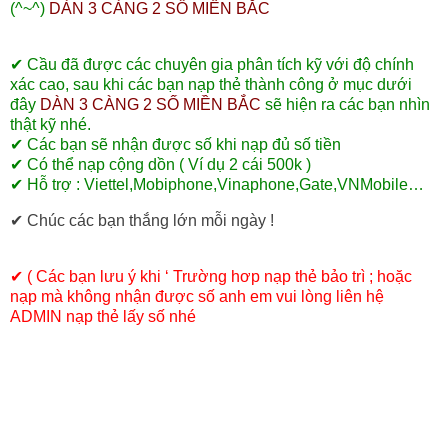
(^~^)
DÀN 3 CÀNG 2 SỐ MIỀN BẮC
✔ Cầu đã được các chuyên gia phân tích kỹ với độ chính
xác cao, sau khi các bạn nạp thẻ thành công ở mục dưới
đây
DÀN 3 CÀNG 2 SỐ MIỀN BẮC
sẽ hiện ra các bạn nhìn
thật kỹ nhé.
✔ Các bạn sẽ nhận được số khi nạp đủ số tiền
✔ Có thể nạp cộng dồn ( Ví dụ 2 cái 500k )
✔ Hỗ trợ : Viettel,Mobiphone,Vinaphone,Gate,VNMobile…
✔ Chúc các bạn thắng lớn mỗi ngày !
✔ ( Các bạn lưu ý khi ‘ Trường hơp nạp thẻ bảo trì ; hoặc
nạp mà không nhận được số anh em vui lòng liên hệ
ADMIN nạp thẻ lấy số nhé