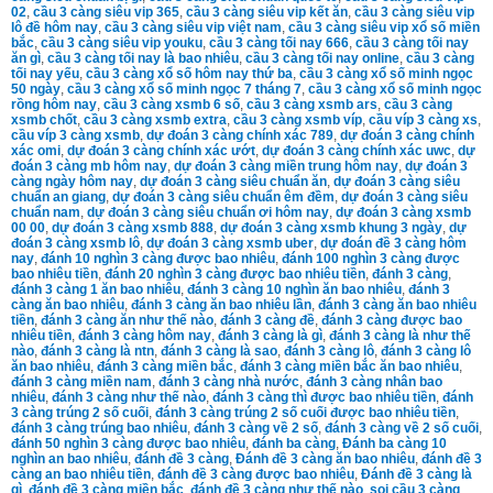
02
,
cầu 3 càng siêu vip 365
,
cầu 3 càng siêu vip kết ăn
,
cầu 3 càng siêu vip
lô đề hôm nay
,
cầu 3 càng siêu vip việt nam
,
cầu 3 càng siêu vip xổ số miền
bắc
,
cầu 3 càng siêu vip youku
,
cầu 3 càng tối nay 666
,
cầu 3 càng tối nay
ăn gì
,
cầu 3 càng tối nay là bao nhiêu
,
cầu 3 càng tối nay online
,
cầu 3 càng
tối nay yếu
,
cầu 3 càng xổ số hôm nay thứ ba
,
cầu 3 càng xổ số minh ngọc
50 ngày
,
cầu 3 càng xổ số minh ngọc 7 tháng 7
,
cầu 3 càng xổ số minh ngọc
rồng hôm nay
,
cầu 3 càng xsmb 6 số
,
cầu 3 càng xsmb ars
,
cầu 3 càng
xsmb chốt
,
cầu 3 càng xsmb extra
,
cầu 3 càng xsmb víp
,
cầu víp 3 càng xs
,
cầu víp 3 càng xsmb
,
dự đoán 3 càng chính xác 789
,
dự đoán 3 càng chính
xác omi
,
dự đoán 3 càng chính xác ướt
,
dự đoán 3 càng chính xác uwc
,
dự
đoán 3 càng mb hôm nay
,
dự đoán 3 càng miền trung hôm nay
,
dự đoán 3
càng ngày hôm nay
,
dự đoán 3 càng siêu chuẩn ăn
,
dự đoán 3 càng siêu
chuẩn an giang
,
dự đoán 3 càng siêu chuẩn êm đềm
,
dự đoán 3 càng siêu
chuẩn nam
,
dự đoán 3 càng siêu chuẩn ơi hôm nay
,
dự đoán 3 càng xsmb
00 00
,
dự đoán 3 càng xsmb 888
,
dự đoán 3 càng xsmb khung 3 ngày
,
dự
đoán 3 càng xsmb lô
,
dự đoán 3 càng xsmb uber
,
dự đoán đề 3 càng hôm
nay
,
đánh 10 nghìn 3 càng được bao nhiêu
,
đánh 100 nghìn 3 càng được
bao nhiêu tiền
,
đánh 20 nghìn 3 càng được bao nhiêu tiền
,
đánh 3 càng
,
đánh 3 càng 1 ăn bao nhiêu
,
đánh 3 càng 10 nghìn ăn bao nhiêu
,
đánh 3
càng ăn bao nhiêu
,
đánh 3 càng ăn bao nhiêu lần
,
đánh 3 càng ăn bao nhiêu
tiền
,
đánh 3 càng ăn như thế nào
,
đánh 3 càng đề
,
đánh 3 càng được bao
nhiêu tiền
,
đánh 3 càng hôm nay
,
đánh 3 càng là gì
,
đánh 3 càng là như thế
nào
,
đánh 3 càng là ntn
,
đánh 3 càng là sao
,
đánh 3 càng lô
,
đánh 3 càng lô
ăn bao nhiêu
,
đánh 3 càng miền bắc
,
đánh 3 càng miền bắc ăn bao nhiêu
,
đánh 3 càng miền nam
,
đánh 3 càng nhà nước
,
đánh 3 càng nhân bao
nhiêu
,
đánh 3 càng như thế nào
,
đánh 3 càng thì được bao nhiêu tiền
,
đánh
3 càng trúng 2 số cuối
,
đánh 3 càng trúng 2 số cuối được bao nhiêu tiền
,
đánh 3 càng trúng bao nhiêu
,
đánh 3 càng về 2 số
,
đánh 3 càng về 2 số cuối
,
đánh 50 nghìn 3 càng được bao nhiêu
,
đánh ba càng
,
Đánh ba càng 10
nghìn an bao nhiêu
,
đánh đề 3 càng
,
Đánh đề 3 càng ăn bao nhiêu
,
đánh đề 3
càng an bao nhiêu tiền
,
đánh đề 3 càng được bao nhiêu
,
Đánh đề 3 càng là
gì
,
đánh đề 3 càng miền bắc
,
đánh đề 3 càng như thế nào
,
soi cầu 3 càng