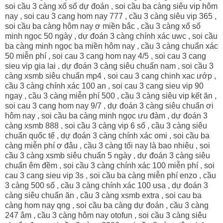
soi cầu 3 càng xổ số dự đoán , soi cầu ba càng siêu vip hôm
nay , soi cau 3 cang hom nay 777 , cầu 3 càng siêu vip 365 ,
soi cầu ba càng hôm nay ơ miền bắc , cầu 3 càng xổ số
minh ngọc 50 ngày , dự đoán 3 càng chính xác uwc , soi cầu
ba càng minh ngọc ba miền hôm nay , cầu 3 càng chuẩn xác
50 miễn phí , soi cau 3 cang hom nay 4/5 , soi cau 3 cang
sieu vip gia lai , dự đoán 3 càng siêu chuẩn nam , soi cầu 3
càng xsmb siêu chuẩn mp4 , soi cau 3 cang chinh xac ướp ,
cầu 3 càng chính xác 100 an , soi cau 3 cang sieu vip 90
ngay , cầu 3 càng miễn phí 500 , cầu 3 càng siêu vip kết ăn ,
soi cau 3 cang hom nay 9/7 , dự đoán 3 càng siêu chuẩn ơi
hôm nay , soi cầu ba càng minh ngọc ưu đàm , dự đoán 3
càng xsmb 888 , soi cầu 3 càng vip 6 số , cầu 3 càng siêu
chuẩn quốc tế , dự đoán 3 càng chính xác omi , soi cầu ba
càng miễn phí ơ đâu , cầu 3 càng tối nay là bao nhiêu , soi
cầu 3 càng xsmb siêu chuẩn 5 ngày , dự đoán 3 càng siêu
chuẩn êm đềm , soi cầu 3 càng chính xác 100 miễn phí , soi
cau 3 cang sieu vip 3s , soi cầu ba càng miễn phí enzo , cầu
3 càng 500 số , cầu 3 càng chính xác 100 usa , dự đoán 3
càng siêu chuẩn ăn , cầu 3 càng xsmb extra , soi cau ba
càng hom nay qng , soi cầu ba càng dự đoán , cầu 3 càng
247 âm , cầu 3 càng hôm nay otofun , soi cầu 3 càng siêu