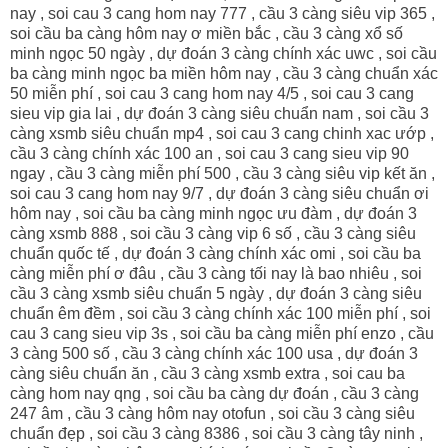
nay , soi cau 3 cang hom nay 777 , cầu 3 càng siêu vip 365 ,
soi cầu ba càng hôm nay ơ miền bắc , cầu 3 càng xổ số
minh ngọc 50 ngày , dự đoán 3 càng chính xác uwc , soi cầu
ba càng minh ngọc ba miền hôm nay , cầu 3 càng chuẩn xác
50 miễn phí , soi cau 3 cang hom nay 4/5 , soi cau 3 cang
sieu vip gia lai , dự đoán 3 càng siêu chuẩn nam , soi cầu 3
càng xsmb siêu chuẩn mp4 , soi cau 3 cang chinh xac ướp ,
cầu 3 càng chính xác 100 an , soi cau 3 cang sieu vip 90
ngay , cầu 3 càng miễn phí 500 , cầu 3 càng siêu vip kết ăn ,
soi cau 3 cang hom nay 9/7 , dự đoán 3 càng siêu chuẩn ơi
hôm nay , soi cầu ba càng minh ngọc ưu đàm , dự đoán 3
càng xsmb 888 , soi cầu 3 càng vip 6 số , cầu 3 càng siêu
chuẩn quốc tế , dự đoán 3 càng chính xác omi , soi cầu ba
càng miễn phí ơ đâu , cầu 3 càng tối nay là bao nhiêu , soi
cầu 3 càng xsmb siêu chuẩn 5 ngày , dự đoán 3 càng siêu
chuẩn êm đềm , soi cầu 3 càng chính xác 100 miễn phí , soi
cau 3 cang sieu vip 3s , soi cầu ba càng miễn phí enzo , cầu
3 càng 500 số , cầu 3 càng chính xác 100 usa , dự đoán 3
càng siêu chuẩn ăn , cầu 3 càng xsmb extra , soi cau ba
càng hom nay qng , soi cầu ba càng dự đoán , cầu 3 càng
247 âm , cầu 3 càng hôm nay otofun , soi cầu 3 càng siêu
chuẩn đẹp , soi cầu 3 càng 8386 , soi cầu 3 càng tây ninh ,