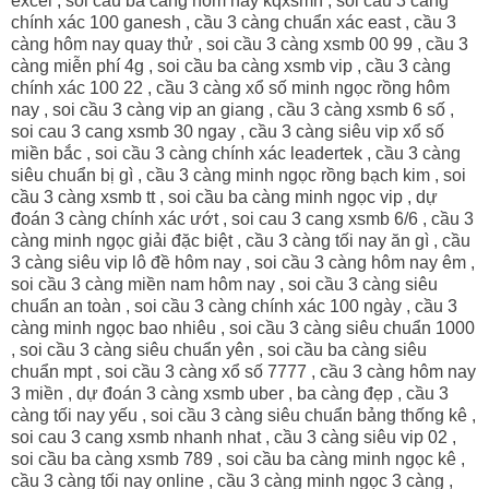
excel , soi cầu ba càng hôm nay kqxsmn , soi cầu 3 càng
chính xác 100 ganesh , cầu 3 càng chuẩn xác east , cầu 3
càng hôm nay quay thử , soi cầu 3 càng xsmb 00 99 , cầu 3
càng miễn phí 4g , soi cầu ba càng xsmb vip , cầu 3 càng
chính xác 100 22 , cầu 3 càng xổ số minh ngọc rồng hôm
nay , soi cầu 3 càng vip an giang , cầu 3 càng xsmb 6 số ,
soi cau 3 cang xsmb 30 ngay , cầu 3 càng siêu vip xổ số
miền bắc , soi cầu 3 càng chính xác leadertek , cầu 3 càng
siêu chuẩn bị gì , cầu 3 càng minh ngọc rồng bạch kim , soi
cầu 3 càng xsmb tt , soi cầu ba càng minh ngọc vip , dự
đoán 3 càng chính xác ướt , soi cau 3 cang xsmb 6/6 , cầu 3
càng minh ngọc giải đặc biệt , cầu 3 càng tối nay ăn gì , cầu
3 càng siêu vip lô đề hôm nay , soi cầu 3 càng hôm nay êm ,
soi cầu 3 càng miền nam hôm nay , soi cầu 3 càng siêu
chuẩn an toàn , soi cầu 3 càng chính xác 100 ngày , cầu 3
càng minh ngọc bao nhiêu , soi cầu 3 càng siêu chuẩn 1000
, soi cầu 3 càng siêu chuẩn yên , soi cầu ba càng siêu
chuẩn mpt , soi cầu 3 càng xổ số 7777 , cầu 3 càng hôm nay
3 miền , dự đoán 3 càng xsmb uber , ba càng đẹp , cầu 3
càng tối nay yếu , soi cầu 3 càng siêu chuẩn bảng thống kê ,
soi cau 3 cang xsmb nhanh nhat , cầu 3 càng siêu vip 02 ,
soi cầu ba càng xsmb 789 , soi cầu ba càng minh ngọc kê ,
cầu 3 càng tối nay online , cầu 3 càng minh ngọc 3 càng ,