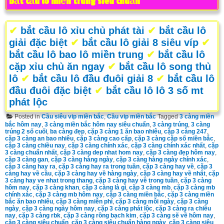
bắt cầu lô miền trung siêu chuẩn
✔
bắt cầu lô xỉu chủ phát tài
✔
bắt cầu lô
giải đặc biệt
✔
bắt cầu lô giải 8 siêu víp
✔
bắt cầu lô bao lô miền trung
✔
bắt cầu lô
cặp xỉu chủ ăn ngay
✔
bắt cầu lô song thủ
lô
✔
bắt cầu lô đầu đuôi giải 8
✔
bắt cầu lô
đầu đuôi đặc biệt
✔
bắt cầu lô lô 3 số mt
phát lộc
Posted in
Cầu siêu vip miền bắc
,
Cầu vip miền bắc
Tagged
3 càng miền
bắc hôm nay
,
3 càng miền bắc hôm nay siêu chuẩn
,
3 càng trúng
,
3 càng
trúng 2 số cuối
,
ba càng đẹp
,
cặp 3 càng 1 ăn bao nhiêu
,
cặp 3 càng 247
,
cặp 3 càng an bao nhiêu
,
cặp 3 càng cao cấp
,
cặp 3 càng cặp số miền bắc
,
cặp 3 càng chiều nay
,
cặp 3 càng chính xác
,
cặp 3 càng chính xác nhất
,
cặp
3 càng chuẩn nhất
,
cặp 3 càng dep nhat hom nay
,
cặp 3 càng đẹp hôm nay
,
cặp 3 càng gan
,
cặp 3 càng hàng ngày
,
cặp 3 càng hàng ngày chính xác
,
cặp 3 càng hay ra
,
cặp 3 càng hay ra trong tuần
,
cặp 3 càng hay về
,
cặp 3
càng hay về cầu
,
cặp 3 càng hay về hàng ngày
,
cặp 3 càng hay về nhất
,
cặp
3 càng hay ve nhat trong thang
,
cặp 3 càng hay về trong tuần
,
cặp 3 càng
hôm nay
,
cặp 3 càng khan
,
cặp 3 càng là gì
,
cặp 3 càng mb
,
cặp 3 càng mb
chính xác
,
cặp 3 càng mb hôm nay
,
cặp 3 càng miền bắc
,
cặp 3 càng miền
bắc ăn bao nhiêu
,
cặp 3 càng miễn phí
,
cặp 3 càng mỗi ngày
,
cặp 3 càng
ngày
,
cặp 3 càng ngày hôm nay
,
cặp 3 càng phát lộc
,
cặp 3 càng ra chiều
nay
,
cặp 3 càng rbk
,
cặp 3 càng rồng bạch kim
,
cặp 3 càng sẽ về hôm nay
,
cặp 3 càng siêu chuẩn
,
cặp 3 càng siêu chuẩn hàng ngày
,
cặp 3 càng siêu