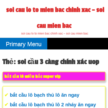
Skip
to
soi cau lo to mien bac chinh xac – soi
content
cau mien bac
soi cau lo to mien bac chinh xac – soi cau mien bac
Primary Menu
Thẻ:
soi cầu 3 càng chính xác uop
bắt cầu lô miền bắc super vip
✔
bắt cầu lô bạch thủ lô ăn ngay
✔
bắt cầu lô bạch thủ lô 2 nháy ăn ngay