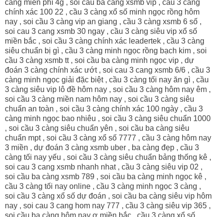
càng miễn phí 4g , soi cầu ba càng xsmb vip , cầu 3 càng
chính xác 100 22 , cầu 3 càng xổ số minh ngọc rồng hôm
nay , soi cầu 3 càng vip an giang , cầu 3 càng xsmb 6 số ,
soi cau 3 cang xsmb 30 ngay , cầu 3 càng siêu vip xổ số
miền bắc , soi cầu 3 càng chính xác leadertek , cầu 3 càng
siêu chuẩn bị gì , cầu 3 càng minh ngọc rồng bạch kim , soi
cầu 3 càng xsmb tt , soi cầu ba càng minh ngọc vip , dự
đoán 3 càng chính xác ướt , soi cau 3 cang xsmb 6/6 , cầu 3
càng minh ngọc giải đặc biệt , cầu 3 càng tối nay ăn gì , cầu
3 càng siêu vip lô đề hôm nay , soi cầu 3 càng hôm nay êm ,
soi cầu 3 càng miền nam hôm nay , soi cầu 3 càng siêu
chuẩn an toàn , soi cầu 3 càng chính xác 100 ngày , cầu 3
càng minh ngọc bao nhiêu , soi cầu 3 càng siêu chuẩn 1000
, soi cầu 3 càng siêu chuẩn yên , soi cầu ba càng siêu
chuẩn mpt , soi cầu 3 càng xổ số 7777 , cầu 3 càng hôm nay
3 miền , dự đoán 3 càng xsmb uber , ba càng đẹp , cầu 3
càng tối nay yếu , soi cầu 3 càng siêu chuẩn bảng thống kê ,
soi cau 3 cang xsmb nhanh nhat , cầu 3 càng siêu vip 02 ,
soi cầu ba càng xsmb 789 , soi cầu ba càng minh ngọc kê ,
cầu 3 càng tối nay online , cầu 3 càng minh ngọc 3 càng ,
soi cầu 3 càng xổ số dự đoán , soi cầu ba càng siêu vip hôm
nay , soi cau 3 cang hom nay 777 , cầu 3 càng siêu vip 365 ,
soi cầu ba càng hôm nay ơ miền bắc , cầu 3 càng xổ số