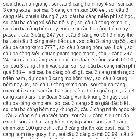
siêu chuẩn an giang , soi cầu 3 càng hôm nay 4 số , soi cầu
3 càng extra , soi cầu 3 càng chính xác 100 ee , soi cầu 3
càng siêu chuẩn khung 7 , soi cầu ba càng miễn phí số học ,
soi cầu ba càng xổ số hà nội vip , soi cầu 3 càng xsmb iq ,
soi cầu ba càng hôm nay euro , soi cầu ba càng hôm nay
pascal , cầu 3 càng 247 yên , cầu 3 càng xổ số hôm nay thứ
ba , soi cầu 3 càng miền bắc qua , soi cầu 3 càng vip 55 , soi
cầu ba càng xsmb 7777 , soi cầu 3 càng hôm nay 4 đài , soi
cầu ba càng siêu chuẩn phạm ngọc thạch , cầu 3 càng 247
24 , soi cầu ba càng xsmb phí , dự đoán 3 càng xsmb 00 00 ,
soi cau 3 cang chinh xac quan su , soi cầu ba càng miễn phí
quả 888 – , soi cầu ba càng xổ số gì , cầu 3 càng minh ngọc
miền nam , dự đoán 3 càng mb hôm nay , soi cầu 3 càng
hôm nay 3s , soi cầu 3 càng xsmb dẫn , soi cầu ba càng
miễn phí extra , soi cầu ba càng siêu chuẩn quảng trị , cầu 3
càng xsmb ars , dự đoán 3 càng xsmb khung 3 ngày , soi
cầu ba càng xsmb ars , soi cầu 3 càng xổ số giải đặc biệt ,
soi cầu ba càng hôm nay khung 2 , cầu 3 càng minh ngọc ok
, cầu 3 càng siêu vip việt nam , soi cầu 3 càng siêu chuẩn
excel , soi cầu ba càng hôm nay kqxsmn , soi cầu 3 càng
chính xác 100 ganesh , cầu 3 càng chuẩn xác east , cầu 3
càng hôm nay quay thử , soi cầu 3 càng xsmb 00 99 , cầu 3