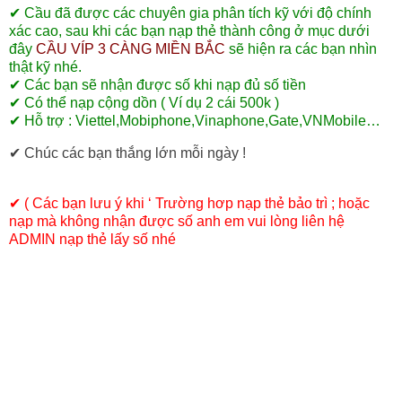
✔ Cầu đã được các chuyên gia phân tích kỹ với độ chính
xác cao, sau khi các bạn nạp thẻ thành công ở mục dưới
đây
CẦU VÍP 3 CÀNG MIỀN BẮC
sẽ hiện ra các bạn nhìn
thật kỹ nhé.
✔ Các bạn sẽ nhận được số khi nạp đủ số tiền
✔ Có thể nạp cộng dồn ( Ví dụ 2 cái 500k )
✔ Hỗ trợ : Viettel,Mobiphone,Vinaphone,Gate,VNMobile…
✔ Chúc các bạn thắng lớn mỗi ngày !
✔ ( Các bạn lưu ý khi ‘ Trường hơp nạp thẻ bảo trì ; hoặc
nạp mà không nhận được số anh em vui lòng liên hệ
ADMIN nạp thẻ lấy số nhé