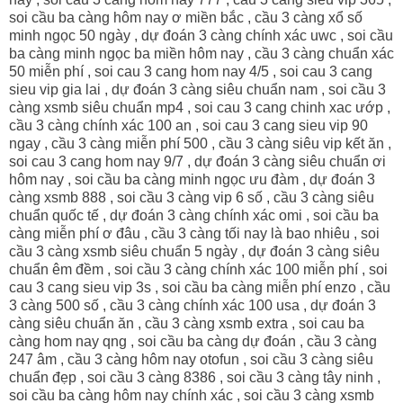
soi cầu ba càng hôm nay ơ miền bắc , cầu 3 càng xổ số
minh ngọc 50 ngày , dự đoán 3 càng chính xác uwc , soi cầu
ba càng minh ngọc ba miền hôm nay , cầu 3 càng chuẩn xác
50 miễn phí , soi cau 3 cang hom nay 4/5 , soi cau 3 cang
sieu vip gia lai , dự đoán 3 càng siêu chuẩn nam , soi cầu 3
càng xsmb siêu chuẩn mp4 , soi cau 3 cang chinh xac ướp ,
cầu 3 càng chính xác 100 an , soi cau 3 cang sieu vip 90
ngay , cầu 3 càng miễn phí 500 , cầu 3 càng siêu vip kết ăn ,
soi cau 3 cang hom nay 9/7 , dự đoán 3 càng siêu chuẩn ơi
hôm nay , soi cầu ba càng minh ngọc ưu đàm , dự đoán 3
càng xsmb 888 , soi cầu 3 càng vip 6 số , cầu 3 càng siêu
chuẩn quốc tế , dự đoán 3 càng chính xác omi , soi cầu ba
càng miễn phí ơ đâu , cầu 3 càng tối nay là bao nhiêu , soi
cầu 3 càng xsmb siêu chuẩn 5 ngày , dự đoán 3 càng siêu
chuẩn êm đềm , soi cầu 3 càng chính xác 100 miễn phí , soi
cau 3 cang sieu vip 3s , soi cầu ba càng miễn phí enzo , cầu
3 càng 500 số , cầu 3 càng chính xác 100 usa , dự đoán 3
càng siêu chuẩn ăn , cầu 3 càng xsmb extra , soi cau ba
càng hom nay qng , soi cầu ba càng dự đoán , cầu 3 càng
247 âm , cầu 3 càng hôm nay otofun , soi cầu 3 càng siêu
chuẩn đẹp , soi cầu 3 càng 8386 , soi cầu 3 càng tây ninh ,
soi cầu ba càng hôm nay chính xác , soi cầu 3 càng xsmb