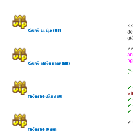
⚡️
Cầu về cả cặp (MB)
để
gi
⚡️⚡
an
ng
Cầu về nhiều nháy (MB)
(^
✔ 
VÍ
Thống kê đầu đuôi
✔ 
✔ 
✔ 
✔ 
Thống kê lô gan