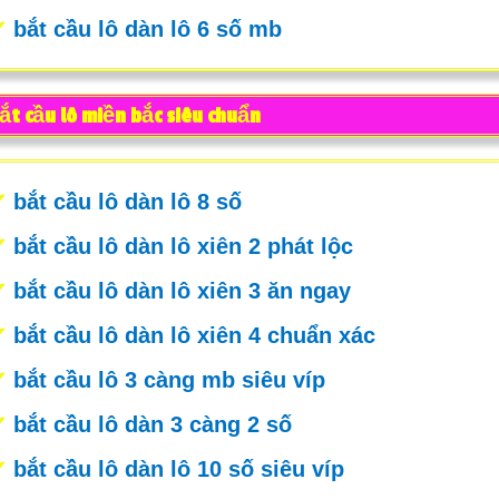
✔
bắt cầu lô dàn lô 6 số mb
ắt cầu lô miền bắc siêu chuẩn
✔
bắt cầu lô dàn lô 8 số
✔
bắt cầu lô dàn lô xiên 2 phát lộc
✔
bắt cầu lô dàn lô xiên 3 ăn ngay
✔
bắt cầu lô dàn lô xiên 4 chuẩn xác
✔
bắt cầu lô 3 càng mb siêu víp
✔
bắt cầu lô dàn 3 càng 2 số
✔
bắt cầu lô dàn lô 10 số siêu víp