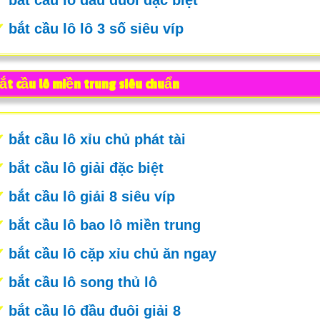
✔
bắt cầu lô lô 3 số siêu víp
ắt cầu lô miền trung siêu chuẩn
✔
bắt cầu lô xỉu chủ phát tài
✔
bắt cầu lô giải đặc biệt
✔
bắt cầu lô giải 8 siêu víp
✔
bắt cầu lô bao lô miền trung
✔
bắt cầu lô cặp xỉu chủ ăn ngay
✔
bắt cầu lô song thủ lô
✔
bắt cầu lô đầu đuôi giải 8