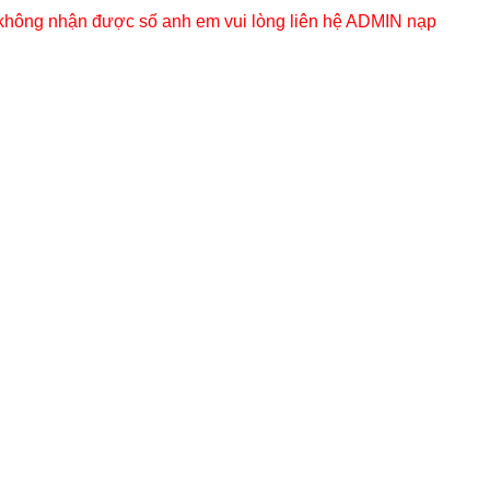
à không nhận được số anh em vui lòng liên hệ ADMIN nạp