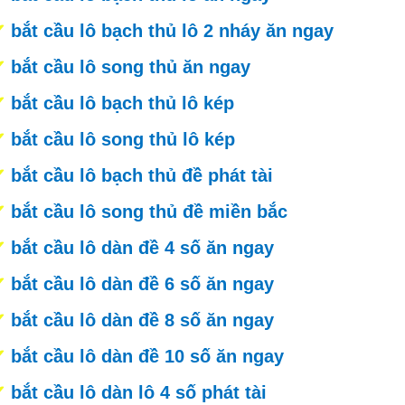
✔
bắt cầu lô bạch thủ lô 2 nháy ăn ngay
✔
bắt cầu lô song thủ ăn ngay
✔
bắt cầu lô bạch thủ lô kép
✔
bắt cầu lô song thủ lô kép
✔
bắt cầu lô bạch thủ đề phát tài
✔
bắt cầu lô song thủ đề miền bắc
✔
bắt cầu lô dàn đề 4 số ăn ngay
✔
bắt cầu lô dàn đề 6 số ăn ngay
✔
bắt cầu lô dàn đề 8 số ăn ngay
✔
bắt cầu lô dàn đề 10 số ăn ngay
✔
bắt cầu lô dàn lô 4 số phát tài