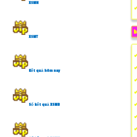
XSMN
b
XSMT
Kết quả hôm nay
Sổ kết quả XSMB