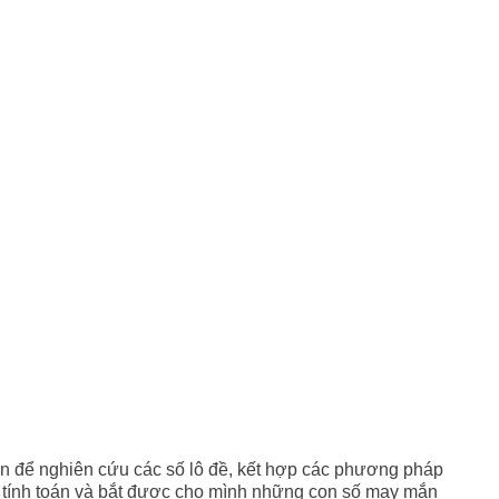
ian để nghiên cứu các số lô đề, kết hợp các phương pháp
để tính toán và bắt được cho mình những con số may mắn