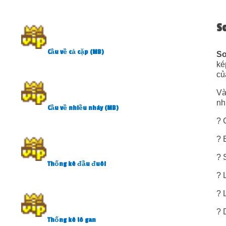
S
Cầu về cả cặp (MB)
So
ké
củ
Và
nh
Cầu về nhiều nháy (MB)
? 
? 
? 
Thống kê đầu đuôi
? 
? 
? 
Thống kê lô gan