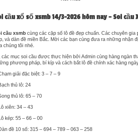
oi cầu xổ số xsmb 14/3-2026 hôm nay – Soi cầu
i cầu xsmb
cùng các cặp số lô đề đẹp chuẩn. Các chuyên gia ph
p, và dàn đề miền Bắc. Mời các bạn cùng đưa ra những nhận đị
a chúng tôi nhé.
 các mục soi cầu được thực hiện bởi Admin cùng hàng ngàn thàn
ững phương pháp, bí kíp và cách bắt lô đề chính xác hàng ngày
Chạm giải đặc biệt: 3 – 7 – 9
Bạch thủ lô: 24
Song thủ lô: 65 – 70
Lô xiên: 34 – 43
Lô kép: 55 – 66 – 00
Dàn đề 10 số: 315 – 694 – 789 – 063 – 258