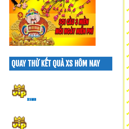
QUAY THỬ KẾT QUẢ XS HÔM NAY
XSMB