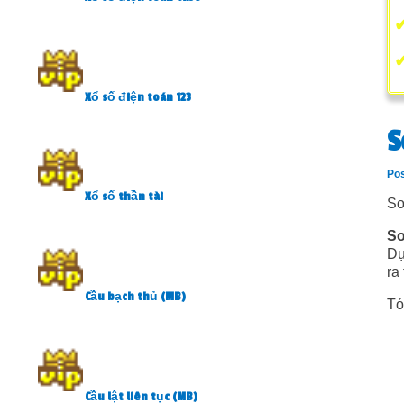
Xổ số điện toán 123
S
Po
Xổ số thần tài
So
So
Dự
ra
Cầu bạch thủ (MB)
Tó
Cầu lật liên tục (MB)