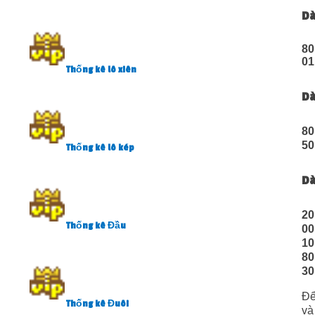
Dà
80
01
Thống kê lô xiên
Dà
80
50
Thống kê lô kép
Dà
20
Thống kê Đầu
00
10
80
30
Để
Thống kê Đuôi
và