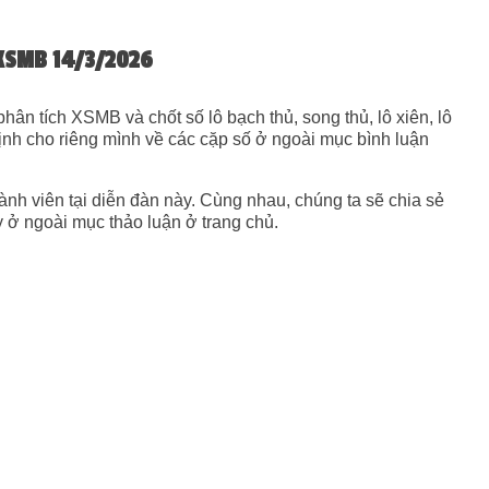
 XSMB 14/3/2026
ân tích XSMB và chốt số lô bạch thủ, song thủ, lô xiên, lô
nh cho riêng mình về các cặp số ở ngoài mục bình luận
h viên tại diễn đàn này. Cùng nhau, chúng ta sẽ chia sẻ
 ở ngoài mục thảo luận ở trang chủ.