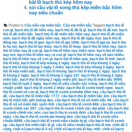
bắt lô bạch thủ kép hôm nay
soi cầu víp lô song thủ kép miền bắc hôm
nay siêu chuẩn
Posted in
Cầu siêu vip miền bắc
,
Cầu vip miền bắc
Tagged
bạch thủ lô
con gì
,
bạch thủ lô đề hôm nay
,
bạch thủ lô đề là gì
,
bạch thủ lô đề mb
,
bạch
thủ lô đề miền bắc
,
bạch thủ lô đề miền bắc hôm nay
,
bạch thủ lô đề miền
nam
,
bạch thủ lô đề ngày hôm nay
,
bạch thủ lô đề ngày mai
,
bạch thủ lô
đồng nai
,
bạch thủ lô gan
,
bạch thủ lô gia 100k
,
bạch thủ lô gia lai
,
bach thu
lo ha noi
,
bạch thủ lô hai nháy
,
bạch thủ lô hnay
,
bạch thủ lô hôm nay
,
bạch
thủ lô hôm nay là con gì
,
bạch thủ lô hôm nay miền nam
,
bạch thủ lô hôm
nay mn
,
bạch thủ lô hôm nay ra con gì
,
bạch thủ lô hôm nay về bao nhiêu
,
bạch thủ lô hôm nay về con gì
,
bạch thủ lô hôm qua
,
bạch thủ lô huế
,
bạch
thủ lô kép
,
bạch thủ lô kép khung 2 ngày
,
bạch thủ lô kép khung 3 ngày
,
bạch thủ lô kép khung 3 ngày 3 miền
,
bạch thủ lô kép khung 5 ngày
,
bạch
thủ lô kép miền bắc
,
bạch thủ lô khung
,
bạch thủ lô khung 1 ngày
,
bạch thủ
lô khung 2 ngày
,
bạch thủ lô khung 2 ngày 247
,
bạch thủ lô khung 2 ngày
miền bắc
,
bạch thủ lô khung 2 ngày miễn phí
,
bạch thủ lô miền bắc 9999
,
bạch thủ lô nuôi 2 ngày
,
bạch thủ lô siêu chuẩn sóc trăng
,
bạch thủ lô siêu
chuẩn yo88
,
bạch thủ lô xsmb 2 nháy
,
bạch thủ lô xsmb minh ngoc
,
bạch
thủ lô xsmb về con gì
,
bạch thủ lô xsmb youtube hôm nay
,
cầu bạch thủ lô
đề
,
cầu bạch thủ lô miền bắc 7777
,
cầu bạch thủ lô miền bắc âm
,
cầu bạch
thủ lô miền bắc giờ hoàng đạo
,
cầu bạch thủ lô xổ số miền bắc 66
,
cầu bạch
thủ lô xổ số miền bắc uyên linh
,
cầu bạch thủ lô xsmb 888
,
cầu bạch thủ lô
xsmb chính xác 007
,
cầu bạch thủ lô xsmb chính xác đại phát
,
cầu bạch thủ
lô xsmb chính xác omi
,
cau bach thu lo xsmb dinh
,
cầu bạch thủ lô xsmb ê
ngày
,
cầu bạch thủ lô xsmb gio hoang dao
,
cầu bạch thủ lô xsmb siêu
chuẩn 8888
,
cầu bạch thủ lô xsmb siêu chuẩn bị gì
,
cầu bạch thủ lô xsmb
up
,
cầu bạch thủ miền bắc là gì
,
cầu lô siêu chuẩn bạch thủ lô mb
,
chốt đề 3
càng
,
chốt số bạch thủ lô 4 số
,
chốt số bạch thủ lô bạc nhớ
,
chốt số bạch