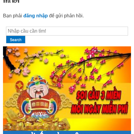
Trả lời
viết
Bạn phải
đăng nhập
để gửi phản hồi.
Search