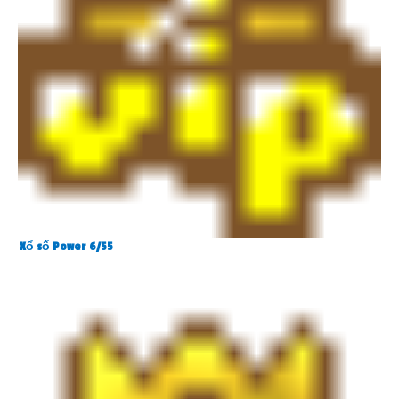
Xổ số Power 6/55