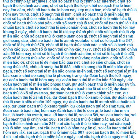
thủ lô chính xác archives
,
chốt số bạch thủ lô chính xác internet
,
chốt số
bạch thủ lô chính xác uno
,
chốt số bạch thủ lô gì
,
chốt số bạch thủ lô hôm
nay êm đềm
,
chốt số bach thu lo hom nay kep mien bac
,
chốt số bạch thủ lô
hôm nay trung
,
chốt số bạch thủ lô kim
,
chốt số bạch thủ lô miền bắc 88
,
chốt số bạch thủ lô miền bắc chuẩn nhất
,
chốt số bạch thủ lô miền bắc lô
,
chốt số bạch thủ lô phú yên
,
chốt số bạch thủ lô rơi
,
chốt số bạch thủ lô siêu
chuẩn bạch
,
chốt số bạch thủ lô siêu chuẩn ông
,
chốt số bạch thủ lô tối nay
khung 3 ngày
,
chốt số bạch thủ lô tối nay thành phố
,
chốt số bạch thủ lô vip
miền bắc
,
chốt số bạch thủ lô xsmb đánh con gì
,
chốt số bạch thủ lô xsmb
gio hoang dao
,
chốt số bạch thủ lô xsmb youtube
,
chốt số lô bạch thủ 247
,
chốt số lô bạch thủ 678
,
chốt số lô bạch thủ chính xác
,
chốt số lô bạch thủ
chính xác 365
,
chốt số lô bạch thủ chính xác 7777
,
chốt số lô bạch thủ chính
xác 99 hôm nay
,
chốt số lô bạch thủ chính xác êm
,
chốt số lô bạch thủ u23
,
chốt số lô bạch thủ ước
,
chốt số lô bạch thủ vàng nhận định
,
chốt số lô đề
miền bắc ơi
,
chốt số lô đề miền bắc qua net
,
chốt số siêu chuẩn
,
chốt số
song thủ lô 56
,
chốt số song thủ lô 888
,
chốt số song thủ lô miền bắc định
bạch
,
chốt số song thủ lô miền bắc online miễn phí
,
chốt số song thủ lô miền
bắc xsmb
,
chốt số song thủ lô phương trang
,
dự đoán bạch thủ lô 2 ngày
,
dự đoán bạch thủ lô hôm nay
,
dự đoán bạch thủ lô miền bắc 500 ngày
,
dự
đoán bạch thủ lô miền bắc phong thuỷ
,
dự đoán bạch thủ lô miền bắc uy tín
,
dự đoán bạch thủ lô ư miền bắc
,
dự đoán bạch thủ lô xổ số 02
,
dự đoán
bạch thủ lô xổ số everton
,
dự đoán bạch thủ lô xsmb chính xác con
,
dự
đoán bạch thủ lô xsmb hòa
,
dự đoán bạch thủ lô xsmb lô gan
,
dự đoán bạch
thủ lô xsmb siêu chuẩn 100 ngày
,
dự đoán bạch thủ lô xsmb siêu chuẩn số
đẹp
,
dự đoán bạch thủ lô xsmb thuận
,
dự đoán bạch thủ lô xsmb tum
,
dự
đoán xsmb bạch thủ
,
hôm nay đánh bạch thủ lô con gì
,
lo bach thu mien
bac
,
lô bạch thủ xsmb
,
mua số bạch thủ lô
,
soi cau 5/9
,
soi cau bach thu
,
soi
cầu bạch thủ lô chính xác 100
,
soi cầu bạch thủ lô chính xác an
,
soi cầu
bạch thủ lô chính xác cầu 247
,
soi cầu bạch thủ lô hôm nay
,
soi cầu bạch
thủ lô hôm nay âm
,
soi cầu bạch thủ lô hôm nay ăn gì
,
soi cầu bạch thủ lô
hôm nay lắk
,
soi cầu bạch thủ lô miền bắc 007
,
soi cầu bạch thủ lô miền bắc
4 số
,
soi cầu bạch thủ lô miền bắc e ngày
,
soi cầu bạch thủ lô ngày mai 16
,