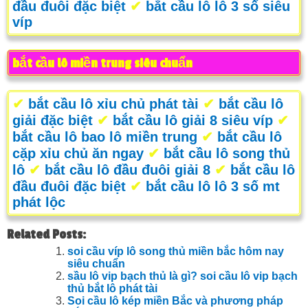
đầu đuôi đặc biệt
✔
bắt cầu lô lô 3 số siêu
víp
bắt cầu lô miền trung siêu chuẩn
✔
bắt cầu lô xỉu chủ phát tài
✔
bắt cầu lô
giải đặc biệt
✔
bắt cầu lô giải 8 siêu víp
✔
bắt cầu lô bao lô miền trung
✔
bắt cầu lô
cặp xỉu chủ ăn ngay
✔
bắt cầu lô song thủ
lô
✔
bắt cầu lô đầu đuôi giải 8
✔
bắt cầu lô
đầu đuôi đặc biệt
✔
bắt cầu lô lô 3 số mt
phát lộc
Related Posts:
soi cầu víp lô song thủ miền bắc hôm nay
siêu chuẩn
sầu lô vip bạch thủ là gì? soi cầu lô vip bạch
thủ bắt lô phát tài
Soi cầu lô kép miền Bắc và phương pháp