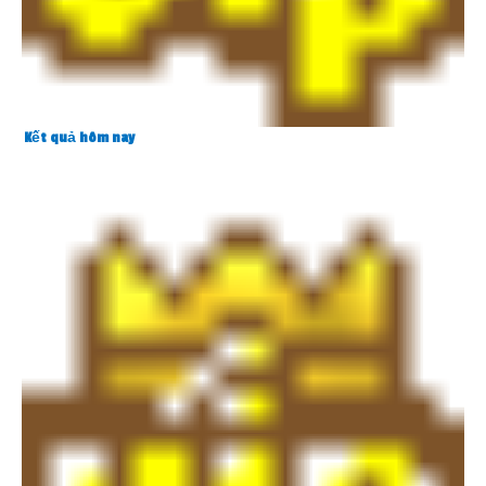
Kết quả hôm nay