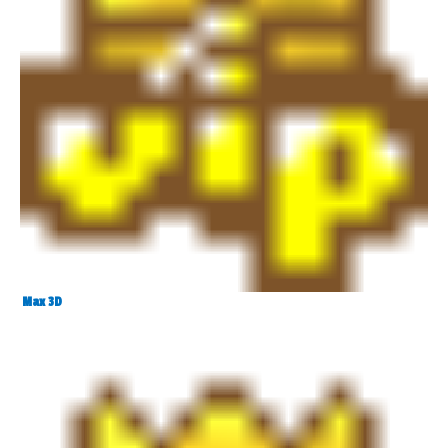
Max 3D