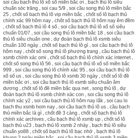
soi cầu bạch thủ lô xổ số miền bắc ơi , bạch thủ lô siêu
chuẩn sóc trăng , soi cau 5/9 , soi cầu song thủ lô miền bắc
25 , chốt số bạch thủ lô vip miền bắc , chốt số lô bạch thủ
chính xác 99 hôm nay , chốt số bạch thủ lô hôm nay êm đềm
, chốt số bạch thủ lô 4 số , soi cầu bạch thủ lô xổ số siêu
chuẩn 01/07 , soi cầu song thủ lô miền bắc 18 , soi cầu bạch
thủ lô siêu chuẩn one , dự đoán bạch thủ lô xsmb siêu
chuẩn 100 ngày , chốt số bạch thủ lô gì , soi cầu bạch thủ lô
hôm nay , chốt số song thủ lô phương trang , cầu bạch thủ lô
xsmb chính xác omi , chốt số bạch thủ lô chính xác internet ,
chốt số song thủ lô 56 , soi cầu bạch thủ lô xổ số miền bắc
999 , soi cầu song thủ lô chính xác 95 , soi cầu bạch thủ lô
xổ số us , soi cầu song thủ lô xsmb 30 ngày , chốt số lô đề
miền bắc ơi , soi cầu bạch thủ lô xsmb siêu chuẩn âm
dương , chốt số lô đề miền bắc qua net , song thủ lô , dự
đoán bạch thủ lô xsmb chính xác con , soi cầu song thủ lô
chính xác y2 , soi cầu bạch thủ lô hôm nay lắk , soi cau lo
bach thu xsmb hom nay , soi cầu bạch thủ lô us , cầu bạch
thủ miền bắc là gì , chốt đề 3 càng , chốt số bạch thủ lô
chính xác archives , cầu bạch thủ lô xsmb up , chốt số lô
bạch thủ u23 , bạch thủ lô xsmb 2 nháy , bạch thủ lô siêu
chuẩn yo88 , chốt số bạch thủ lô bạc nhớ , bạch thủ lô
khung 2 ngày miền bắc , soi cầu bạch thủ lô xsmb 3 miền ,