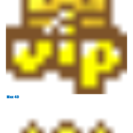
Max 4D