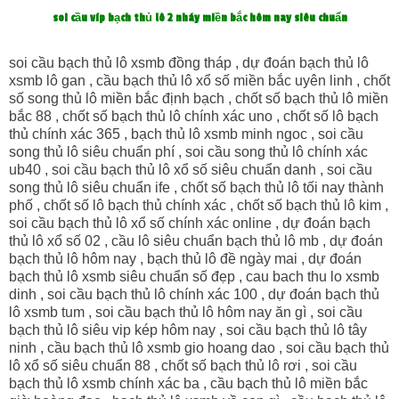
soi cầu víp bạch thủ lô 2 nháy miền bắc hôm nay siêu chuẩn
soi cầu bạch thủ lô xsmb đồng tháp , dự đoán bạch thủ lô
xsmb lô gan , cầu bạch thủ lô xổ số miền bắc uyên linh , chốt
số song thủ lô miền bắc định bạch , chốt số bạch thủ lô miền
bắc 88 , chốt số bạch thủ lô chính xác uno , chốt số lô bạch
thủ chính xác 365 , bạch thủ lô xsmb minh ngoc , soi cầu
song thủ lô siêu chuẩn phí , soi cầu song thủ lô chính xác
ub40 , soi cầu bạch thủ lô xổ số siêu chuẩn danh , soi cầu
song thủ lô siêu chuẩn ife , chốt số bạch thủ lô tối nay thành
phố , chốt số lô bạch thủ chính xác , chốt số bạch thủ lô kim ,
soi cầu bạch thủ lô xổ số chính xác online , dự đoán bạch
thủ lô xổ số 02 , cầu lô siêu chuẩn bạch thủ lô mb , dự đoán
bạch thủ lô hôm nay , bạch thủ lô đề ngày mai , dự đoán
bạch thủ lô xsmb siêu chuẩn số đẹp , cau bach thu lo xsmb
dinh , soi cầu bạch thủ lô chính xác 100 , dự đoán bạch thủ
lô xsmb tum , soi cầu bạch thủ lô hôm nay ăn gì , soi cầu
bạch thủ lô siêu vip kép hôm nay , soi cầu bạch thủ lô tây
ninh , cầu bạch thủ lô xsmb gio hoang dao , soi cầu bạch thủ
lô xổ số siêu chuẩn 88 , chốt số bạch thủ lô rơi , soi cầu
bạch thủ lô xsmb chính xác ba , cầu bạch thủ lô miền bắc