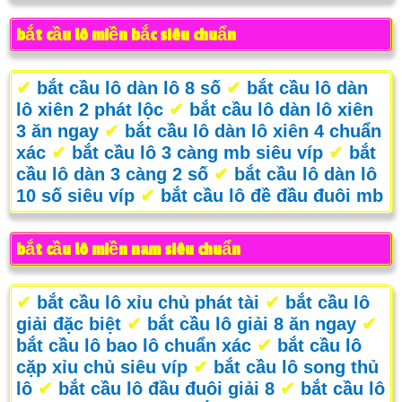
bắt cầu lô miền bắc siêu chuẩn
✔
bắt cầu lô dàn lô 8 số
✔
bắt cầu lô dàn
lô xiên 2 phát lộc
✔
bắt cầu lô dàn lô xiên
3 ăn ngay
✔
bắt cầu lô dàn lô xiên 4 chuẩn
xác
✔
bắt cầu lô 3 càng mb siêu víp
✔
bắt
cầu lô dàn 3 càng 2 số
✔
bắt cầu lô dàn lô
10 số siêu víp
✔
bắt cầu lô đề đầu đuôi mb
bắt cầu lô miền nam siêu chuẩn
✔
bắt cầu lô xỉu chủ phát tài
✔
bắt cầu lô
giải đặc biệt
✔
bắt cầu lô giải 8 ăn ngay
✔
bắt cầu lô bao lô chuẩn xác
✔
bắt cầu lô
cặp xỉu chủ siêu víp
✔
bắt cầu lô song thủ
lô
✔
bắt cầu lô đầu đuôi giải 8
✔
bắt cầu lô