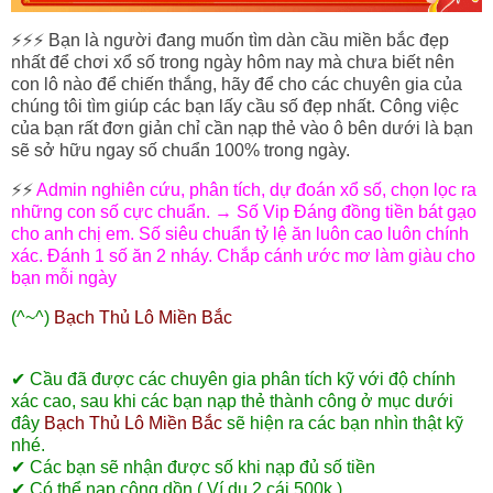
⚡️⚡️⚡️ Bạn là người đang muốn tìm dàn cầu miền bắc đẹp
nhất để chơi xổ số trong ngày hôm nay mà chưa biết nên
con lô nào để chiến thắng, hãy để cho các chuyên gia của
chúng tôi tìm giúp các bạn lấy cầu số đẹp nhất. Công việc
của bạn rất đơn giản chỉ cần nạp thẻ vào ô bên dưới là bạn
sẽ sở hữu ngay số chuẩn 100% trong ngày.
⚡️⚡️
Admin nghiên cứu, phân tích, dự đoán xổ số, chọn lọc ra
những con số cực chuẩn. → Số Vip Đáng đồng tiền bát gạo
cho anh chị em. Số siêu chuẩn tỷ lệ ăn luôn cao luôn chính
xác. Đánh 1 số ăn 2 nháy. Chắp cánh ước mơ làm giàu cho
bạn mỗi ngày
(^~^)
Bạch Thủ Lô Miền Bắc
✔ Cầu đã được các chuyên gia phân tích kỹ với độ chính
xác cao, sau khi các bạn nạp thẻ thành công ở mục dưới
đây
Bạch Thủ Lô Miền Bắc
sẽ hiện ra các bạn nhìn thật kỹ
nhé.
✔ Các bạn sẽ nhận được số khi nạp đủ số tiền
✔ Có thể nạp cộng dồn ( Ví dụ 2 cái 500k )