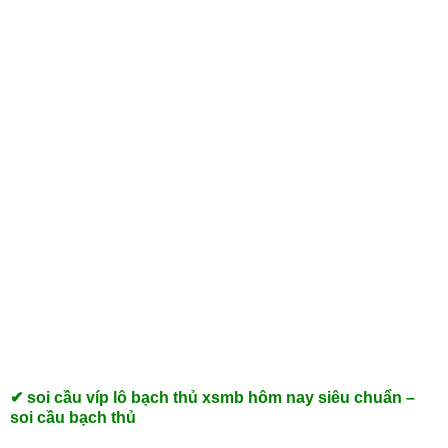
✔ soi cầu víp lô bạch thủ xsmb hôm nay siêu chuẩn –
soi cầu bạch thủ