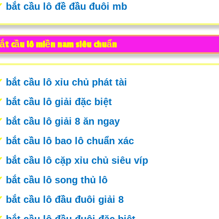
✔
bắt cầu lô đề đầu đuôi mb
ắt cầu lô miền nam siêu chuẩn
✔
bắt cầu lô xỉu chủ phát tài
✔
bắt cầu lô giải đặc biệt
✔
bắt cầu lô giải 8 ăn ngay
✔
bắt cầu lô bao lô chuẩn xác
✔
bắt cầu lô cặp xỉu chủ siêu víp
✔
bắt cầu lô song thủ lô
✔
bắt cầu lô đầu đuôi giải 8
✔
bắt cầu lô đầu đuôi đặc biệt