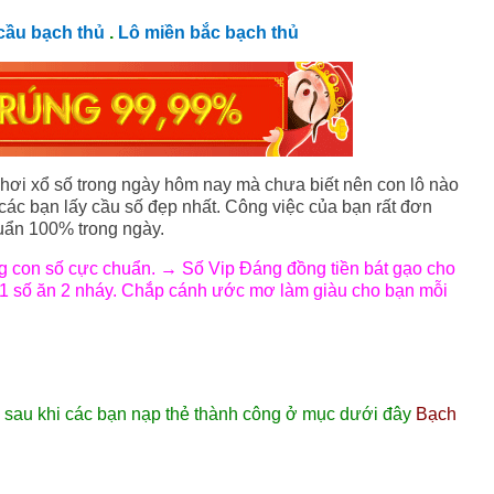
 cầu bạch thủ
.
Lô miền bắc bạch thủ
chơi xổ số trong ngày hôm nay mà chưa biết nên con lô nào
 các bạn lấy cầu số đẹp nhất. Công việc của bạn rất đơn
huẩn 100% trong ngày.
ng con số cực chuẩn. → Số Vip Đáng đồng tiền bát gạo cho
h 1 số ăn 2 nháy. Chắp cánh ước mơ làm giàu cho bạn mỗi
, sau khi các bạn nạp thẻ thành công ở mục dưới đây
Bạch