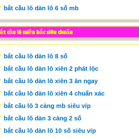
✔
bắt cầu lô dàn lô 6 số mb
ắt cầu lô miền bắc siêu chuẩn
✔
bắt cầu lô dàn lô 8 số
✔
bắt cầu lô dàn lô xiên 2 phát lộc
✔
bắt cầu lô dàn lô xiên 3 ăn ngay
✔
bắt cầu lô dàn lô xiên 4 chuẩn xác
✔
bắt cầu lô 3 càng mb siêu víp
✔
bắt cầu lô dàn 3 càng 2 số
✔
bắt cầu lô dàn lô 10 số siêu víp