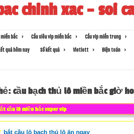
bac chinh xac – soi 
 miền bắc
Cầu siêu vip miền bắc
Cầu vip miền trung
ết quả hôm nay
Sổ kết quả
Vietlott
Điện toán
hẻ:
cầu bạch thủ lô miền bắc giờ h
ắt cầu lô miền bắc super vip
✔
bắt cầu lô bạch thủ lô ăn ngay