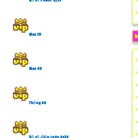
Xổ số Power 6/55
Max 3D
b
Max 4D
Thống kê
Xổ số điện toán 6x36