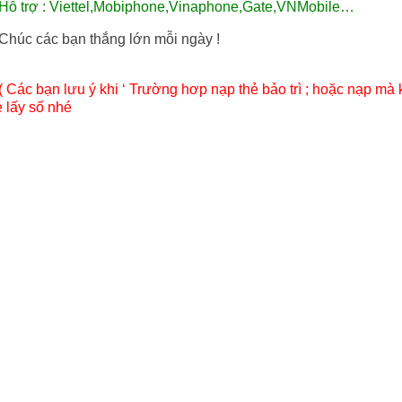
Hỗ trợ : Viettel,Mobiphone,Vinaphone,Gate,VNMobile…
Chúc các bạn thắng lớn mỗi ngày !
( Các bạn lưu ý khi ‘ Trường hơp nạp thẻ bảo trì ; hoặc nạp m
ẻ lấy số nhé