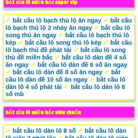
bắt cầu lô miền bắc super vip
✔
bắt cầu lô bạch thủ lô ăn ngay
✔
bắt cầu
lô bạch thủ lô 2 nháy ăn ngay
✔
bắt cầu lô
song thủ ăn ngay
✔
bắt cầu lô bạch thủ lô
kép
✔
bắt cầu lô song thủ lô kép
✔
bắt cầu
lô bạch thủ đề phát tài
✔
bắt cầu lô song
thủ đề miền bắc
✔
bắt cầu lô dàn đề 4 số
ăn ngay
✔
bắt cầu lô dàn đề 6 số ăn ngay
✔
bắt cầu lô dàn đề 8 số ăn ngay
✔
bắt
cầu lô dàn đề 10 số ăn ngay
✔
bắt cầu lô
dàn lô 4 số phát tài
✔
bắt cầu lô dàn lô 6
số mb
bắt cầu lô miền bắc siêu chuẩn
✔
bắt cầu lô dàn lô 8 số
✔
bắt cầu lô dàn