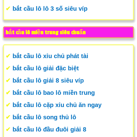
✔
bắt cầu lô lô 3 số siêu víp
bắt cầu lô miền trung siêu chuẩn
✔
bắt cầu lô xỉu chủ phát tài
✔
bắt cầu lô giải đặc biệt
✔
bắt cầu lô giải 8 siêu víp
✔
bắt cầu lô bao lô miền trung
✔
bắt cầu lô cặp xỉu chủ ăn ngay
✔
bắt cầu lô song thủ lô
✔
bắt cầu lô đầu đuôi giải 8