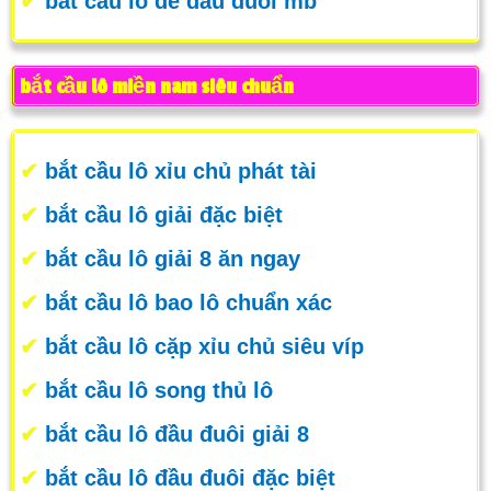
✔
bắt cầu lô đề đầu đuôi mb
bắt cầu lô miền nam siêu chuẩn
✔
bắt cầu lô xỉu chủ phát tài
✔
bắt cầu lô giải đặc biệt
✔
bắt cầu lô giải 8 ăn ngay
✔
bắt cầu lô bao lô chuẩn xác
✔
bắt cầu lô cặp xỉu chủ siêu víp
✔
bắt cầu lô song thủ lô
✔
bắt cầu lô đầu đuôi giải 8
✔
bắt cầu lô đầu đuôi đặc biệt