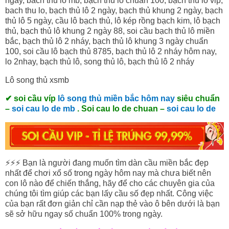
ngày, bach thu lo mb, bạch thủ lô chuẩn 100, bạch thủ lô vip,
bach thu lo, bạch thủ lô 2 ngày, bạch thủ khung 2 ngày, bạch
thủ lô 5 ngày, cầu lô bạch thủ, lô kép rồng bạch kim, lô bạch
thủ, bạch thủ lô khung 2 ngày 88, soi cầu bạch thủ lô miền
bắc, bạch thủ lô 2 nháy, bạch thủ lô khung 3 ngày chuẩn
100, soi cầu lô bạch thủ 8785, bạch thủ lô 2 nháy hôm nay,
lo 2nhay, bạch thủ lô, song thủ lô, bạch thủ lô 2 nháy
Lô song thủ xsmb
✔ soi cầu víp
lô song thủ miền bắc hôm nay
siêu chuẩn
–
soi cau lo de mb
. Soi cau lo de chuan –
soi cau lo de
⚡️⚡️⚡️ Bạn là người đang muốn tìm dàn cầu miền bắc đẹp
nhất để chơi xổ số trong ngày hôm nay mà chưa biết nên
con lô nào để chiến thắng, hãy để cho các chuyên gia của
chúng tôi tìm giúp các bạn lấy cầu số đẹp nhất. Công việc
của bạn rất đơn giản chỉ cần nạp thẻ vào ô bên dưới là bạn
sẽ sở hữu ngay số chuẩn 100% trong ngày.