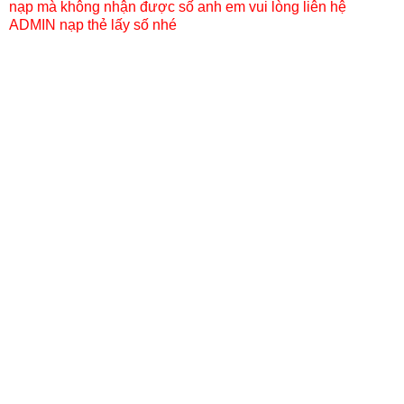
nạp mà không nhận được số anh em vui lòng liên hệ
ADMIN nạp thẻ lấy số nhé