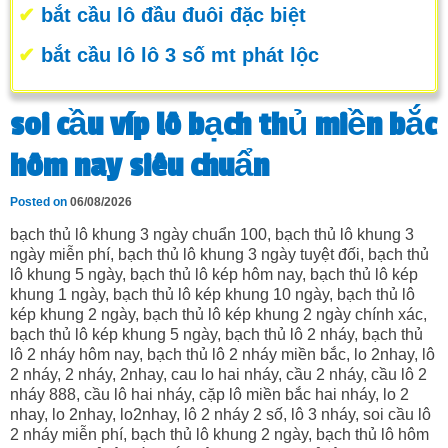
✔
bắt cầu lô đầu đuôi đặc biệt
✔
bắt cầu lô lô 3 số mt phát lộc
soi cầu víp lô bạch thủ miền bắc
hôm nay siêu chuẩn
Posted on
06/08/2026
bạch thủ lô khung 3 ngày chuẩn 100, bạch thủ lô khung 3
ngày miễn phí, bạch thủ lô khung 3 ngày tuyệt đối, bạch thủ
lô khung 5 ngày, bạch thủ lô kép hôm nay, bạch thủ lô kép
khung 1 ngày, bạch thủ lô kép khung 10 ngày, bạch thủ lô
kép khung 2 ngày, bạch thủ lô kép khung 2 ngày chính xác,
bạch thủ lô kép khung 5 ngày, bạch thủ lô 2 nháy, bạch thủ
lô 2 nháy hôm nay, bạch thủ lô 2 nháy miền bắc, lo 2nhay, lô
2 nháy, 2 nháy, 2nhay, cau lo hai nháy, cầu 2 nháy, cầu lô 2
nháy 888, cầu lô hai nháy, cặp lô miền bắc hai nháy, lo 2
nhay, lo 2nhay, lo2nhay, lô 2 nháy 2 số, lô 3 nháy, soi cầu lô
2 nháy miễn phí, bạch thủ lô khung 2 ngày, bạch thủ lô hôm