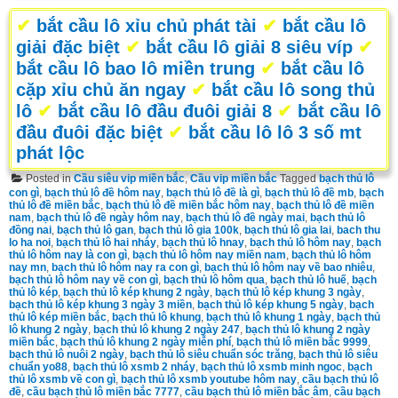
✔
bắt cầu lô xỉu chủ phát tài
✔
bắt cầu lô
giải đặc biệt
✔
bắt cầu lô giải 8 siêu víp
✔
bắt cầu lô bao lô miền trung
✔
bắt cầu lô
cặp xỉu chủ ăn ngay
✔
bắt cầu lô song thủ
lô
✔
bắt cầu lô đầu đuôi giải 8
✔
bắt cầu lô
đầu đuôi đặc biệt
✔
bắt cầu lô lô 3 số mt
phát lộc
Posted in
Cầu siêu vip miền bắc
,
Cầu vip miền bắc
Tagged
bạch thủ lô
con gì
,
bạch thủ lô đề hôm nay
,
bạch thủ lô đề là gì
,
bạch thủ lô đề mb
,
bạch
thủ lô đề miền bắc
,
bạch thủ lô đề miền bắc hôm nay
,
bạch thủ lô đề miền
nam
,
bạch thủ lô đề ngày hôm nay
,
bạch thủ lô đề ngày mai
,
bạch thủ lô
đồng nai
,
bạch thủ lô gan
,
bạch thủ lô gia 100k
,
bạch thủ lô gia lai
,
bach thu
lo ha noi
,
bạch thủ lô hai nháy
,
bạch thủ lô hnay
,
bạch thủ lô hôm nay
,
bạch
thủ lô hôm nay là con gì
,
bạch thủ lô hôm nay miền nam
,
bạch thủ lô hôm
nay mn
,
bạch thủ lô hôm nay ra con gì
,
bạch thủ lô hôm nay về bao nhiêu
,
bạch thủ lô hôm nay về con gì
,
bạch thủ lô hôm qua
,
bạch thủ lô huế
,
bạch
thủ lô kép
,
bạch thủ lô kép khung 2 ngày
,
bạch thủ lô kép khung 3 ngày
,
bạch thủ lô kép khung 3 ngày 3 miền
,
bạch thủ lô kép khung 5 ngày
,
bạch
thủ lô kép miền bắc
,
bạch thủ lô khung
,
bạch thủ lô khung 1 ngày
,
bạch thủ
lô khung 2 ngày
,
bạch thủ lô khung 2 ngày 247
,
bạch thủ lô khung 2 ngày
miền bắc
,
bạch thủ lô khung 2 ngày miễn phí
,
bạch thủ lô miền bắc 9999
,
bạch thủ lô nuôi 2 ngày
,
bạch thủ lô siêu chuẩn sóc trăng
,
bạch thủ lô siêu
chuẩn yo88
,
bạch thủ lô xsmb 2 nháy
,
bạch thủ lô xsmb minh ngoc
,
bạch
thủ lô xsmb về con gì
,
bạch thủ lô xsmb youtube hôm nay
,
cầu bạch thủ lô
đề
,
cầu bạch thủ lô miền bắc 7777
,
cầu bạch thủ lô miền bắc âm
,
cầu bạch