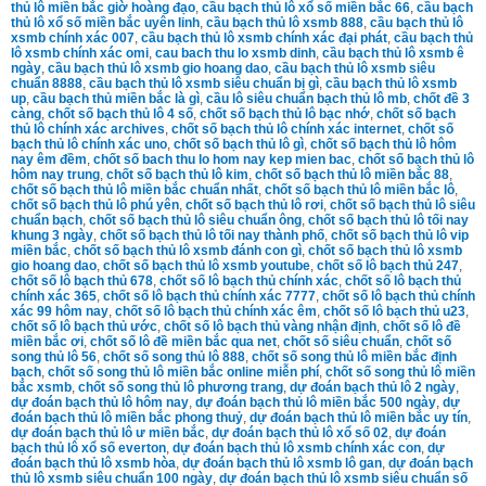
thủ lô miền bắc giờ hoàng đạo
,
cầu bạch thủ lô xổ số miền bắc 66
,
cầu bạch
thủ lô xổ số miền bắc uyên linh
,
cầu bạch thủ lô xsmb 888
,
cầu bạch thủ lô
xsmb chính xác 007
,
cầu bạch thủ lô xsmb chính xác đại phát
,
cầu bạch thủ
lô xsmb chính xác omi
,
cau bach thu lo xsmb dinh
,
cầu bạch thủ lô xsmb ê
ngày
,
cầu bạch thủ lô xsmb gio hoang dao
,
cầu bạch thủ lô xsmb siêu
chuẩn 8888
,
cầu bạch thủ lô xsmb siêu chuẩn bị gì
,
cầu bạch thủ lô xsmb
up
,
cầu bạch thủ miền bắc là gì
,
cầu lô siêu chuẩn bạch thủ lô mb
,
chốt đề 3
càng
,
chốt số bạch thủ lô 4 số
,
chốt số bạch thủ lô bạc nhớ
,
chốt số bạch
thủ lô chính xác archives
,
chốt số bạch thủ lô chính xác internet
,
chốt số
bạch thủ lô chính xác uno
,
chốt số bạch thủ lô gì
,
chốt số bạch thủ lô hôm
nay êm đềm
,
chốt số bach thu lo hom nay kep mien bac
,
chốt số bạch thủ lô
hôm nay trung
,
chốt số bạch thủ lô kim
,
chốt số bạch thủ lô miền bắc 88
,
chốt số bạch thủ lô miền bắc chuẩn nhất
,
chốt số bạch thủ lô miền bắc lô
,
chốt số bạch thủ lô phú yên
,
chốt số bạch thủ lô rơi
,
chốt số bạch thủ lô siêu
chuẩn bạch
,
chốt số bạch thủ lô siêu chuẩn ông
,
chốt số bạch thủ lô tối nay
khung 3 ngày
,
chốt số bạch thủ lô tối nay thành phố
,
chốt số bạch thủ lô vip
miền bắc
,
chốt số bạch thủ lô xsmb đánh con gì
,
chốt số bạch thủ lô xsmb
gio hoang dao
,
chốt số bạch thủ lô xsmb youtube
,
chốt số lô bạch thủ 247
,
chốt số lô bạch thủ 678
,
chốt số lô bạch thủ chính xác
,
chốt số lô bạch thủ
chính xác 365
,
chốt số lô bạch thủ chính xác 7777
,
chốt số lô bạch thủ chính
xác 99 hôm nay
,
chốt số lô bạch thủ chính xác êm
,
chốt số lô bạch thủ u23
,
chốt số lô bạch thủ ước
,
chốt số lô bạch thủ vàng nhận định
,
chốt số lô đề
miền bắc ơi
,
chốt số lô đề miền bắc qua net
,
chốt số siêu chuẩn
,
chốt số
song thủ lô 56
,
chốt số song thủ lô 888
,
chốt số song thủ lô miền bắc định
bạch
,
chốt số song thủ lô miền bắc online miễn phí
,
chốt số song thủ lô miền
bắc xsmb
,
chốt số song thủ lô phương trang
,
dự đoán bạch thủ lô 2 ngày
,
dự đoán bạch thủ lô hôm nay
,
dự đoán bạch thủ lô miền bắc 500 ngày
,
dự
đoán bạch thủ lô miền bắc phong thuỷ
,
dự đoán bạch thủ lô miền bắc uy tín
,
dự đoán bạch thủ lô ư miền bắc
,
dự đoán bạch thủ lô xổ số 02
,
dự đoán
bạch thủ lô xổ số everton
,
dự đoán bạch thủ lô xsmb chính xác con
,
dự
đoán bạch thủ lô xsmb hòa
,
dự đoán bạch thủ lô xsmb lô gan
,
dự đoán bạch
thủ lô xsmb siêu chuẩn 100 ngày
,
dự đoán bạch thủ lô xsmb siêu chuẩn số