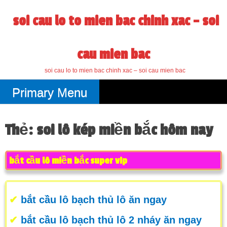
Skip
to
soi cau lo to mien bac chinh xac – soi
content
cau mien bac
soi cau lo to mien bac chinh xac – soi cau mien bac
Primary Menu
Thẻ:
soi lô kép miền bắc hôm nay
bắt cầu lô miền bắc super vip
✔
bắt cầu lô bạch thủ lô ăn ngay
✔
bắt cầu lô bạch thủ lô 2 nháy ăn ngay