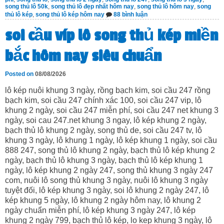
song thủ lô 50k
,
song thủ lô đẹp nhất hôm nay
,
song thủ lô hôm nay
,
song
ở
thủ lô kép
,
song thủ lô kép hôm nay
88 bình luận
soi
cầu
soi cầu víp lô song thủ kép miền
víp
lô
song
bắc hôm nay siêu chuẩn
thủ
miền
bắc
Posted on
08/08/2026
hôm
nay
lô kép nuôi khung 3 ngày, rồng bạch kim, soi cầu 247 rồng
siêu
chuẩn
bạch kim, soi cầu 247 chính xác 100, soi cầu 247 vip, lô
khung 2 ngày, soi cầu 247 miễn phí, soi cầu 247 net khung 3
ngày, soi cau 247.net khung 3 ngay, lô kép khung 2 ngày,
bạch thủ lô khung 2 ngày, song thủ de, soi cầu 247 tv, lô
khung 3 ngày, lô khung 1 ngày, lô kép khung 1 ngày, soi cầu
888 247, song thủ lô khung 2 ngày, bạch thủ lô kép khung 2
ngày, bạch thủ lô khung 3 ngày, bạch thủ lô kép khung 1
ngày, lô kép khung 2 ngày 247, song thủ khung 3 ngày 247
com, nuôi lô song thủ khung 3 ngày, nuôi lô khung 3 ngày
tuyệt đối, lô kép khung 3 ngày, soi lô khung 2 ngày 247, lô
kép khung 5 ngày, lô khung 2 ngày hôm nay, lô khung 2
ngày chuẩn miễn phí, lô kép khung 3 ngày 247, lô kép
khung 2 ngày 799, bạch thủ lô kép, lo kep khung 3 ngày, lô