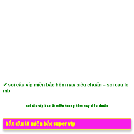
✔ soi cầu víp miền bắc hôm nay siêu chuẩn – soi cau lo
mb
soi cầu víp bao lô miền trung hôm nay siêu chuẩn
bắt cầu lô miền bắc super vip