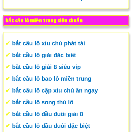
bắt cầu lô miền trung siêu chuẩn
✔
bắt cầu lô xỉu chủ phát tài
✔
bắt cầu lô giải đặc biệt
✔
bắt cầu lô giải 8 siêu víp
✔
bắt cầu lô bao lô miền trung
✔
bắt cầu lô cặp xỉu chủ ăn ngay
✔
bắt cầu lô song thủ lô
✔
bắt cầu lô đầu đuôi giải 8
✔
bắt cầu lô đầu đuôi đặc biệt