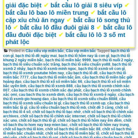
giải đặc biệt
✔
bắt cầu lô giải 8 siêu víp
✔
bắt cầu lô bao lô miền trung
✔
bắt cầu lô
cặp xỉu chủ ăn ngay
✔
bắt cầu lô song thủ
lô
✔
bắt cầu lô đầu đuôi giải 8
✔
bắt cầu lô
đầu đuôi đặc biệt
✔
bắt cầu lô lô 3 số mt
phát lộc
Posted in
Cầu siêu vip miền bắc
,
Cầu vip miền bắc
Tagged
bạch thủ lô
con gì
,
bạch thủ lô đề ngày mai
,
bạch thủ lô hôm nay là con gì
,
bạch thủ lô
khung 2 ngày miền bắc
,
bạch thủ lô miền bắc 9999
,
bạch thủ lô nuôi 2 ngày
,
bạch thủ lô siêu chuẩn sóc trăng
,
bạch thủ lô siêu chuẩn yo88
,
bạch thủ lô
xsmb 2 nháy
,
bạch thủ lô xsmb minh ngoc
,
bạch thủ lô xsmb về con gì
,
bạch thủ lô xsmb youtube hôm nay
,
cầu bạch thủ lô đề
,
cầu bạch thủ lô
miền bắc 7777
,
cầu bạch thủ lô miền bắc âm
,
cầu bạch thủ lô miền bắc giờ
hoàng đạo
,
cầu bạch thủ lô xổ số miền bắc 66
,
cầu bạch thủ lô xổ số miền
bắc uyên linh
,
cầu bạch thủ lô xsmb 888
,
cầu bạch thủ lô xsmb chính xác
007
,
cầu bạch thủ lô xsmb chính xác đại phát
,
cầu bạch thủ lô xsmb chính
xác omi
,
cau bach thu lo xsmb dinh
,
cầu bạch thủ lô xsmb ê ngày
,
cầu bạch
thủ lô xsmb gio hoang dao
,
cầu bạch thủ lô xsmb siêu chuẩn 8888
,
cầu
bạch thủ lô xsmb siêu chuẩn bị gì
,
cầu bạch thủ lô xsmb up
,
cầu bạch thủ
miền bắc là gì
,
cầu lô siêu chuẩn bạch thủ lô mb
,
chốt đề 3 càng
,
chốt số
bạch thủ lô 4 số
,
chốt số bạch thủ lô bạc nhớ
,
chốt số bạch thủ lô chính xác
archives
,
chốt số bạch thủ lô chính xác internet
,
chốt số bạch thủ lô chính
xác uno
,
chốt số bạch thủ lô gì
,
chốt số bạch thủ lô hôm nay êm đềm
,
chốt
số bach thu lo hom nay kep mien bac
,
chốt số bạch thủ lô hôm nay trung
,
chốt số bạch thủ lô kim
,
chốt số bạch thủ lô miền bắc 88
,
chốt số bạch thủ
lô miền bắc chuẩn nhất
,
chốt số bạch thủ lô miền bắc lô
,
chốt số bạch thủ lô
phú yên
,
chốt số bạch thủ lô rơi
,
chốt số bạch thủ lô siêu chuẩn bạch
,
chốt