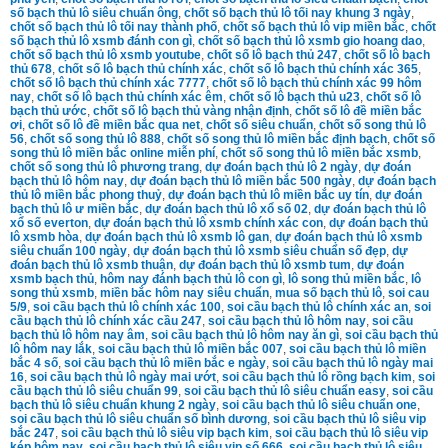
số bạch thủ lô siêu chuẩn ông
,
chốt số bạch thủ lô tối nay khung 3 ngày
,
chốt số bạch thủ lô tối nay thành phố
,
chốt số bạch thủ lô vip miền bắc
,
chốt
số bạch thủ lô xsmb đánh con gì
,
chốt số bạch thủ lô xsmb gio hoang dao
,
chốt số bạch thủ lô xsmb youtube
,
chốt số lô bạch thủ 247
,
chốt số lô bạch
thủ 678
,
chốt số lô bạch thủ chính xác
,
chốt số lô bạch thủ chính xác 365
,
chốt số lô bạch thủ chính xác 7777
,
chốt số lô bạch thủ chính xác 99 hôm
nay
,
chốt số lô bạch thủ chính xác êm
,
chốt số lô bạch thủ u23
,
chốt số lô
bạch thủ ước
,
chốt số lô bạch thủ vàng nhận định
,
chốt số lô đề miền bắc
ơi
,
chốt số lô đề miền bắc qua net
,
chốt số siêu chuẩn
,
chốt số song thủ lô
56
,
chốt số song thủ lô 888
,
chốt số song thủ lô miền bắc định bạch
,
chốt số
song thủ lô miền bắc online miễn phí
,
chốt số song thủ lô miền bắc xsmb
,
chốt số song thủ lô phương trang
,
dự đoán bạch thủ lô 2 ngày
,
dự đoán
bạch thủ lô hôm nay
,
dự đoán bạch thủ lô miền bắc 500 ngày
,
dự đoán bạch
thủ lô miền bắc phong thuỷ
,
dự đoán bạch thủ lô miền bắc uy tín
,
dự đoán
bạch thủ lô ư miền bắc
,
dự đoán bạch thủ lô xổ số 02
,
dự đoán bạch thủ lô
xổ số everton
,
dự đoán bạch thủ lô xsmb chính xác con
,
dự đoán bạch thủ
lô xsmb hòa
,
dự đoán bạch thủ lô xsmb lô gan
,
dự đoán bạch thủ lô xsmb
siêu chuẩn 100 ngày
,
dự đoán bạch thủ lô xsmb siêu chuẩn số đẹp
,
dự
đoán bạch thủ lô xsmb thuận
,
dự đoán bạch thủ lô xsmb tum
,
dự đoán
xsmb bạch thủ
,
hôm nay đánh bạch thủ lô con gì
,
lô song thủ miền bắc
,
lô
song thủ xsmb
,
miền bắc hôm nay siêu chuẩn
,
mua số bạch thủ lô
,
soi cau
5/9
,
soi cầu bạch thủ lô chính xác 100
,
soi cầu bạch thủ lô chính xác an
,
soi
cầu bạch thủ lô chính xác cầu 247
,
soi cầu bạch thủ lô hôm nay
,
soi cầu
bạch thủ lô hôm nay âm
,
soi cầu bạch thủ lô hôm nay ăn gì
,
soi cầu bạch thủ
lô hôm nay lắk
,
soi cầu bạch thủ lô miền bắc 007
,
soi cầu bạch thủ lô miền
bắc 4 số
,
soi cầu bạch thủ lô miền bắc e ngày
,
soi cầu bạch thủ lô ngày mai
16
,
soi cầu bạch thủ lô ngày mai ướt
,
soi cầu bạch thủ lô rồng bạch kim
,
soi
cầu bạch thủ lô siêu chuẩn 99
,
soi cầu bạch thủ lô siêu chuẩn easy
,
soi cầu
bạch thủ lô siêu chuẩn khung 2 ngày
,
soi cầu bạch thủ lô siêu chuẩn one
,
soi cầu bạch thủ lô siêu chuẩn số bình dương
,
soi cầu bạch thủ lô siêu vip
bắc 247
,
soi cầu bạch thủ lô siêu vip bạch kim
,
soi cầu bạch thủ lô siêu vip
kép hôm nay
,
soi cầu bạch thủ lô siêu vip số 666
,
soi cầu bạch thủ lô siêu