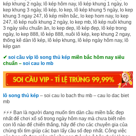
kép khung 2 ngày, lô kép hôm nay, lô kép khung 1 ngày, lo
kep khung 3 ngày, lô kép, lo kep, lô kép khung 5 ngày, lo kep
khung 3 ngay 247, lô kép miền bắc, lo kep hom nay, lo kep
247, lô kép nuôi khung 2 ngày, lo kep mb, lô kép nuôi khung
3 ngày siêu chuẩn ăn, lo kep dep, lô kép đẹp, lô kép trong
ngày, lo kep 888, lô kép 888, nuôi lô kép, kep khung 2 ngay,
thống kê dàn lô kép, lô kép khung, lô kép ngày hôm nay, lô
kép gan
✔
soi cầu víp lô song thủ kép
miền bắc hôm nay siêu
chuẩn –
soi cau lo mb
lô song thủ kép
– soi cau lo bach thu mb – cau lo dac biet
mb
⚡️⚡️⚡️ Bạn là người đang muốn tìm dàn cầu miền bắc đẹp
nhất để chơi xổ số trong ngày hôm nay mà chưa biết nên
con lô nào để chiến thắng, hãy để cho các chuyên gia của
chúng tôi tìm giúp các bạn lấy cầu số đẹp nhất. Công việc