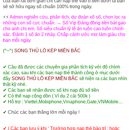
của bạn rất đơn giản chỉ cần nạp thẻ vào ô bên dưới là bạn
sẽ sở hữu ngay số chuẩn 100% trong ngày.
⚡️⚡️
Admin nghiên cứu, phân tích, dự đoán xổ số, chọn lọc ra
những con số cực chuẩn. → Số Vip Đáng đồng tiền bát gạo
cho anh chị em. Số siêu chuẩn tỷ lệ ăn luôn cao luôn chính
xác. Đánh 1 số ăn 2 nháy. Chắp cánh ước mơ làm giàu cho
bạn mỗi ngày
(^~^)
SONG THỦ LÔ KÉP MIỀN BẮC
✔ Cầu đã được các chuyên gia phân tích kỹ với độ chính
xác cao, sau khi các bạn nạp thẻ thành công ở mục dưới
đây
SONG THỦ LÔ KÉP MIỀN BẮC
sẽ hiện ra các bạn nhìn
thật kỹ nhé.
✔ Các bạn sẽ nhận được số khi nạp đủ số tiền
✔ Có thể nạp cộng dồn ( Ví dụ 2 cái 500k )
✔ Hỗ trợ : Viettel,Mobiphone,Vinaphone,Gate,VNMobile…
✔ Chúc các bạn thắng lớn mỗi ngày !
✔ ( Các bạn lưu ý khi ‘ Trường hơp nạp thẻ bảo trì ; hoặc