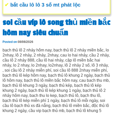
✔
bắt cầu lô lô 3 số mt phát lộc
soi cầu víp lô song thủ miền bắc
hôm nay siêu chuẩn
Posted on
08/08/2026
bạch thủ lô 2 nháy hôm nay, bạch thủ lô 2 nháy miền bắc, lo
2nhay, lô 2 nháy, 2 nháy, 2nhay, cau lo hai nháy, cầu 2 nháy,
cầu lô 2 nháy 888, cầu lô hai nháy, cặp lô miền bắc hai
nháy, lo 2 nhay, lo 2nhay, lo2nhay, lô 2 nháy 2 số, lô 3 nháy,
, soi cầu lô 2 nháy miễn phí, soi cầu lô 888 2nhay miễn phí,
bạch thủ lô kép hôm nay, bạch thủ lô khung 2 ngày, bạch thủ
lô hôm nay, bạch thủ lô miền bắc hôm nay, cau bach thu mb,
bạch thủ lô khung 3 ngày, bạch thủ kép, bạch thủ lô kép
khung 2 ngày, bạch thủ lô kép khung 1 ngày, bạch thủ lô 2
nháy hôm nay, bach thu lo kep, bạch thủ lô, bạch thu lô,
bạch thủ lô kép miễn phí 1 ngày, bạch thủ lô mỗi ngày, soi
cầu lô bạch thủ xs đà nẵng, bạch thủ lô miền bắc, độc thủ lô
khung 2 ngày, cầu vip bạch thủ mb, bạch thủ lô khung 5