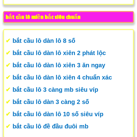
bắt cầu lô miền bắc siêu chuẩn
✔
bắt cầu lô dàn lô 8 số
✔
bắt cầu lô dàn lô xiên 2 phát lộc
✔
bắt cầu lô dàn lô xiên 3 ăn ngay
✔
bắt cầu lô dàn lô xiên 4 chuẩn xác
✔
bắt cầu lô 3 càng mb siêu víp
✔
bắt cầu lô dàn 3 càng 2 số
✔
bắt cầu lô dàn lô 10 số siêu víp
✔
bắt cầu lô đề đầu đuôi mb