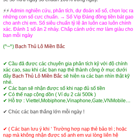
⚡️⚡️
Admin nghiên cứu, phân tích, dự đoán xổ số, chọn lọc ra
những con số cực chuẩn. → Số Vip Đáng đồng tiền bát gạo
cho anh chị em. Số siêu chuẩn tỷ lệ ăn luôn cao luôn chính
xác. Đánh 1 số ăn 2 nháy. Chắp cánh ước mơ làm giàu cho
bạn mỗi ngày
(^~^)
Bạch Thủ Lô Miền Bắc
✔ Cầu đã được các chuyên gia phân tích kỹ với độ chính
xác cao, sau khi các bạn nạp thẻ thành công ở mục dưới
đây
Bạch Thủ Lô Miền Bắc
sẽ hiện ra các bạn nhìn thật kỹ
nhé.
✔ Các bạn sẽ nhận được số khi nạp đủ số tiền
✔ Có thể nạp cộng dồn ( Ví dụ 2 cái 500k )
✔ Hỗ trợ : Viettel,Mobiphone,Vinaphone,Gate,VNMobile…
✔ Chúc các bạn thắng lớn mỗi ngày !
✔ ( Các bạn lưu ý khi ‘ Trường hơp nạp thẻ bảo trì ; hoặc
nạp mà không nhận được số anh em vui lòng liên hệ