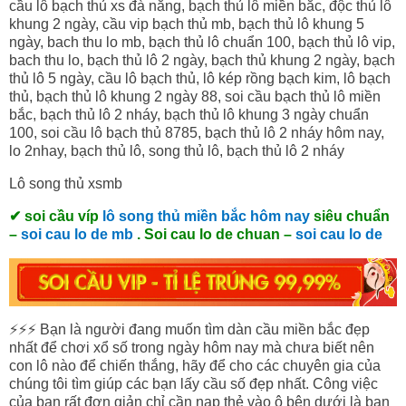
cầu lô bạch thủ xs đà nẵng, bạch thủ lô miền bắc, độc thủ lô
khung 2 ngày, cầu vip bạch thủ mb, bạch thủ lô khung 5
ngày, bach thu lo mb, bạch thủ lô chuẩn 100, bạch thủ lô vip,
bach thu lo, bạch thủ lô 2 ngày, bạch thủ khung 2 ngày, bạch
thủ lô 5 ngày, cầu lô bạch thủ, lô kép rồng bạch kim, lô bạch
thủ, bạch thủ lô khung 2 ngày 88, soi cầu bạch thủ lô miền
bắc, bạch thủ lô 2 nháy, bạch thủ lô khung 3 ngày chuẩn
100, soi cầu lô bạch thủ 8785, bạch thủ lô 2 nháy hôm nay,
lo 2nhay, bạch thủ lô, song thủ lô, bạch thủ lô 2 nháy
Lô song thủ xsmb
✔ soi cầu víp
lô song thủ miền bắc hôm nay
siêu chuẩn
–
soi cau lo de mb
. Soi cau lo de chuan –
soi cau lo de
⚡️⚡️⚡️ Bạn là người đang muốn tìm dàn cầu miền bắc đẹp
nhất để chơi xổ số trong ngày hôm nay mà chưa biết nên
con lô nào để chiến thắng, hãy để cho các chuyên gia của
chúng tôi tìm giúp các bạn lấy cầu số đẹp nhất. Công việc
của bạn rất đơn giản chỉ cần nạp thẻ vào ô bên dưới là bạn