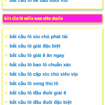
✔
bắt cầu lô đề đầu đuôi mb
bắt cầu lô miền nam siêu chuẩn
✔
bắt cầu lô xỉu chủ phát tài
✔
bắt cầu lô giải đặc biệt
✔
bắt cầu lô giải 8 ăn ngay
✔
bắt cầu lô bao lô chuẩn xác
✔
bắt cầu lô cặp xỉu chủ siêu víp
✔
bắt cầu lô song thủ lô
✔
bắt cầu lô đầu đuôi giải 8
✔
bắt cầu lô đầu đuôi đặc biệt