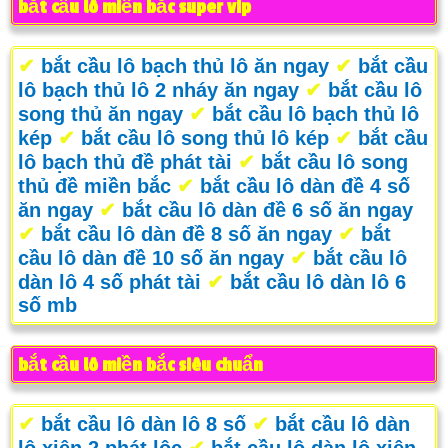
bắt cầu lô miền bắc super vip
✔
bắt cầu lô bạch thủ lô ăn ngay
✔
bắt cầu
lô bạch thủ lô 2 nháy ăn ngay
✔
bắt cầu lô
song thủ ăn ngay
✔
bắt cầu lô bạch thủ lô
kép
✔
bắt cầu lô song thủ lô kép
✔
bắt cầu
lô bạch thủ đề phát tài
✔
bắt cầu lô song
thủ đề miền bắc
✔
bắt cầu lô dàn đề 4 số
ăn ngay
✔
bắt cầu lô dàn đề 6 số ăn ngay
✔
bắt cầu lô dàn đề 8 số ăn ngay
✔
bắt
cầu lô dàn đề 10 số ăn ngay
✔
bắt cầu lô
dàn lô 4 số phát tài
✔
bắt cầu lô dàn lô 6
số mb
bắt cầu lô miền bắc siêu chuẩn
✔
bắt cầu lô dàn lô 8 số
✔
bắt cầu lô dàn