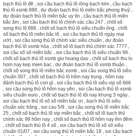
bạch thủ lô đề , soi cầu bạch thủ lô rồng bạch kim , cầu bạch
thủ lô xsmb 888 , dự đoán bạch thủ lô miền bắc phong thuỷ ,
dự đoán bạch thủ lô miền bắc uy tín , cầu bạch thủ lô miền
bắc âm , soi cầu bạch thủ lô chính xác cầu 247 , chốt số
song thủ lô 888 , chốt số bạch thủ lô siêu chuẩn ông , chốt
số bạch thủ lô miền bắc lô , soi cầu bạch thủ lô ngày mai
ướt , soi cầu song thủ lô chính xác siêu chuẩn , dự đoán
bạch thủ lô xsmb hòa , chốt số lô bạch thủ chính xác 7777 ,
soi cầu xổ số miền bắc , soi cầu bạch thủ lô siêu chuẩn 99 ,
chốt số bạch thủ lô xsmb gio hoang dao , chốt số bach thu lo
hom nay kep mien bac , dự đoán bạch thủ lô xsmb thuận ,
chốt số song thủ lô miền bắc xsmb , soi cầu song thủ lô siêu
chuẩn 007 , chốt số bạch thủ lô hôm nay trung , hôm nay
đánh bạch thủ lô con gì , soi cầu bạch thủ lô siêu vip số 666
, soi cầu song thủ lô hôm nay yên , soi cầu bạch thủ lô xsmb
siêu chuẩn euro , chốt số bạch thủ lô tối nay khung 3 ngày ,
soi cầu bạch thủ lô xổ số miền bắc ơi , bạch thủ lô siêu
chuẩn sóc trăng , soi cau 5/9 , soi cầu song thủ lô miền bắc
25 , chốt số bạch thủ lô vip miền bắc , chốt số lô bạch thủ
chính xác 99 hôm nay , chốt số bạch thủ lô hôm nay êm đềm
, chốt số bạch thủ lô 4 số , soi cầu bạch thủ lô xổ số siêu
chuẩn 01/07 , soi cầu song thủ lô miền bắc 18 , soi cầu bạch