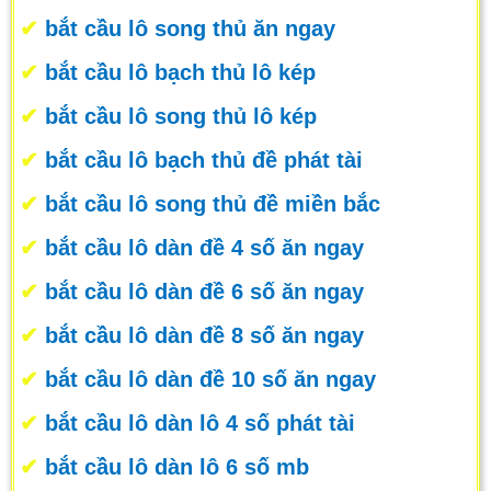
✔
bắt cầu lô song thủ ăn ngay
✔
bắt cầu lô bạch thủ lô kép
✔
bắt cầu lô song thủ lô kép
✔
bắt cầu lô bạch thủ đề phát tài
✔
bắt cầu lô song thủ đề miền bắc
✔
bắt cầu lô dàn đề 4 số ăn ngay
✔
bắt cầu lô dàn đề 6 số ăn ngay
✔
bắt cầu lô dàn đề 8 số ăn ngay
✔
bắt cầu lô dàn đề 10 số ăn ngay
✔
bắt cầu lô dàn lô 4 số phát tài
✔
bắt cầu lô dàn lô 6 số mb