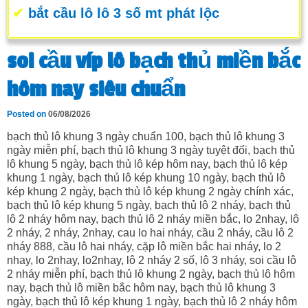
✔
bắt cầu lô lô 3 số mt phát lộc
soi cầu víp lô bạch thủ miền bắc
hôm nay siêu chuẩn
Posted on
06/08/2026
bạch thủ lô khung 3 ngày chuẩn 100, bạch thủ lô khung 3
ngày miễn phí, bạch thủ lô khung 3 ngày tuyệt đối, bạch thủ
lô khung 5 ngày, bạch thủ lô kép hôm nay, bạch thủ lô kép
khung 1 ngày, bạch thủ lô kép khung 10 ngày, bạch thủ lô
kép khung 2 ngày, bạch thủ lô kép khung 2 ngày chính xác,
bạch thủ lô kép khung 5 ngày, bạch thủ lô 2 nháy, bạch thủ
lô 2 nháy hôm nay, bạch thủ lô 2 nháy miền bắc, lo 2nhay, lô
2 nháy, 2 nháy, 2nhay, cau lo hai nháy, cầu 2 nháy, cầu lô 2
nháy 888, cầu lô hai nháy, cặp lô miền bắc hai nháy, lo 2
nhay, lo 2nhay, lo2nhay, lô 2 nháy 2 số, lô 3 nháy, soi cầu lô
2 nháy miễn phí, bạch thủ lô khung 2 ngày, bạch thủ lô hôm
nay, bạch thủ lô miền bắc hôm nay, bạch thủ lô khung 3
ngày, bạch thủ lô kép khung 1 ngày, bạch thủ lô 2 nháy hôm