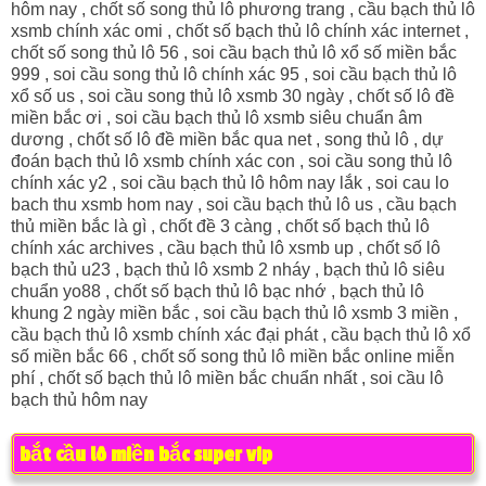
hôm nay , chốt số song thủ lô phương trang , cầu bạch thủ lô
xsmb chính xác omi , chốt số bạch thủ lô chính xác internet ,
chốt số song thủ lô 56 , soi cầu bạch thủ lô xổ số miền bắc
999 , soi cầu song thủ lô chính xác 95 , soi cầu bạch thủ lô
xổ số us , soi cầu song thủ lô xsmb 30 ngày , chốt số lô đề
miền bắc ơi , soi cầu bạch thủ lô xsmb siêu chuẩn âm
dương , chốt số lô đề miền bắc qua net , song thủ lô , dự
đoán bạch thủ lô xsmb chính xác con , soi cầu song thủ lô
chính xác y2 , soi cầu bạch thủ lô hôm nay lắk , soi cau lo
bach thu xsmb hom nay , soi cầu bạch thủ lô us , cầu bạch
thủ miền bắc là gì , chốt đề 3 càng , chốt số bạch thủ lô
chính xác archives , cầu bạch thủ lô xsmb up , chốt số lô
bạch thủ u23 , bạch thủ lô xsmb 2 nháy , bạch thủ lô siêu
chuẩn yo88 , chốt số bạch thủ lô bạc nhớ , bạch thủ lô
khung 2 ngày miền bắc , soi cầu bạch thủ lô xsmb 3 miền ,
cầu bạch thủ lô xsmb chính xác đại phát , cầu bạch thủ lô xổ
số miền bắc 66 , chốt số song thủ lô miền bắc online miễn
phí , chốt số bạch thủ lô miền bắc chuẩn nhất , soi cầu lô
bạch thủ hôm nay
bắt cầu lô miền bắc super vip