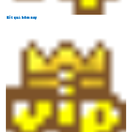
Kết quả hôm nay