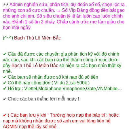
⚡️⚡️
Admin nghiên cứu, phân tích, dự đoán xổ số, chọn lọc ra
những con số cực chuẩn. → Số Vip Đáng đồng tiền bát gạo
cho anh chị em. Số siêu chuẩn tỷ lệ ăn luôn cao luôn chính
xác. Đánh 1 số ăn 2 nháy. Chắp cánh ước mơ làm giàu cho
bạn mỗi ngày
(^~^)
Bạch Thủ Lô Miền Bắc
✔ Cầu đã được các chuyên gia phân tích kỹ với độ chính
xác cao, sau khi các bạn nạp thẻ thành công ở mục dưới
đây
Bạch Thủ Lô Miền Bắc
sẽ hiện ra các bạn nhìn thật kỹ
nhé.
✔ Các bạn sẽ nhận được số khi nạp đủ số tiền
✔ Có thể nạp cộng dồn ( Ví dụ 2 cái 500k )
✔ Hỗ trợ : Viettel,Mobiphone,Vinaphone,Gate,VNMobile…
✔ Chúc các bạn thắng lớn mỗi ngày !
✔ ( Các bạn lưu ý khi ‘ Trường hơp nạp thẻ bảo trì ; hoặc
nạp mà không nhận được số anh em vui lòng liên hệ
ADMIN nạp thẻ lấy số nhé