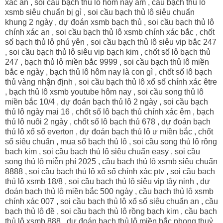
xác ân , soi cầu bạch thủ lô hôm nay âm , cầu bạch thủ lô
xsmb siêu chuẩn bị gì , soi cầu bạch thủ lô siêu chuẩn
khung 2 ngày , dự đoán xsmb bạch thủ , soi cầu bạch thủ lô
chính xác an , soi cầu bạch thủ lô xsmb chính xác bắc , chốt
số bạch thủ lô phú yên , soi cầu bạch thủ lô siêu vip bắc 247
, soi cầu bạch thủ lô siêu vip bạch kim , chốt số lô bạch thủ
247 , bạch thủ lô miền bắc 9999 , soi cầu bạch thủ lô miền
bắc e ngày , bạch thủ lô hôm nay là con gì , chốt số lô bạch
thủ vàng nhận định , soi cầu bạch thủ lô xổ số chính xác être
, bạch thủ lô xsmb youtube hôm nay , soi cầu song thủ lô
miền bắc 10/4 , dự đoán bạch thủ lô 2 ngày , soi cầu bạch
thủ lô ngày mai 16 , chốt số lô bạch thủ chính xác êm , bạch
thủ lô nuôi 2 ngày , chốt số lô bạch thủ 678 , dự đoán bạch
thủ lô xổ số everton , dự đoán bạch thủ lô ư miền bắc , chốt
số siêu chuẩn , mua số bạch thủ lô , soi cầu song thủ lô rông
bach kim , soi cầu bạch thủ lô siêu chuẩn easy , soi cầu
song thủ lô miễn phí 2025 , cầu bạch thủ lô xsmb siêu chuẩn
8888 , soi cầu bạch thủ lô xổ số chính xác ptv , soi cầu bạch
thủ lô xsmb 18/8 , soi cầu bạch thủ lô siêu vip tây ninh , dự
đoán bạch thủ lô miền bắc 500 ngày , cầu bạch thủ lô xsmb
chính xác 007 , soi cầu bạch thủ lô xổ số siêu chuẩn an , cầu
bạch thủ lô đề , soi cầu bạch thủ lô rồng bạch kim , cầu bạch
thủ lô xsmb 888 , dự đoán bạch thủ lô miền bắc phong thuỷ ,