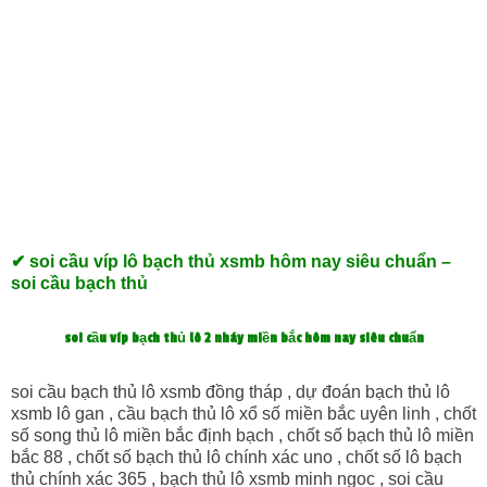
✔ soi cầu víp lô bạch thủ xsmb hôm nay siêu chuẩn –
soi cầu bạch thủ
soi cầu víp bạch thủ lô 2 nháy miền bắc hôm nay siêu chuẩn
soi cầu bạch thủ lô xsmb đồng tháp , dự đoán bạch thủ lô
xsmb lô gan , cầu bạch thủ lô xổ số miền bắc uyên linh , chốt
số song thủ lô miền bắc định bạch , chốt số bạch thủ lô miền
bắc 88 , chốt số bạch thủ lô chính xác uno , chốt số lô bạch
thủ chính xác 365 , bạch thủ lô xsmb minh ngoc , soi cầu