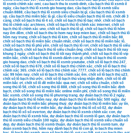
lô xsmb chính xác omi
,
cau bach thu lo xsmb dinh
,
cầu bạch thủ lô xsmb ê
ngày
,
cầu bạch thủ lô xsmb gio hoang dao
,
cầu bạch thủ lô xsmb siêu
chuẩn 8888
,
cầu bạch thủ lô xsmb siêu chuẩn bị gì
,
cầu bạch thủ lô xsmb
up
,
cầu bạch thủ miền bắc là gì
,
cầu lô siêu chuẩn bạch thủ lô mb
,
chốt đề 3
càng
,
chốt số bạch thủ lô 4 số
,
chốt số bạch thủ lô bạc nhớ
,
chốt số bạch
thủ lô chính xác archives
,
chốt số bạch thủ lô chính xác internet
,
chốt số
bạch thủ lô chính xác uno
,
chốt số bạch thủ lô gì
,
chốt số bạch thủ lô hôm
nay êm đềm
,
chốt số bach thu lo hom nay kep mien bac
,
chốt số bạch thủ lô
hôm nay trung
,
chốt số bạch thủ lô kim
,
chốt số bạch thủ lô miền bắc 88
,
chốt số bạch thủ lô miền bắc chuẩn nhất
,
chốt số bạch thủ lô miền bắc lô
,
chốt số bạch thủ lô phú yên
,
chốt số bạch thủ lô rơi
,
chốt số bạch thủ lô siêu
chuẩn bạch
,
chốt số bạch thủ lô siêu chuẩn ông
,
chốt số bạch thủ lô tối nay
khung 3 ngày
,
chốt số bạch thủ lô tối nay thành phố
,
chốt số bạch thủ lô vip
miền bắc
,
chốt số bạch thủ lô xsmb đánh con gì
,
chốt số bạch thủ lô xsmb
gio hoang dao
,
chốt số bạch thủ lô xsmb youtube
,
chốt số lô bạch thủ 247
,
chốt số lô bạch thủ 678
,
chốt số lô bạch thủ chính xác
,
chốt số lô bạch thủ
chính xác 365
,
chốt số lô bạch thủ chính xác 7777
,
chốt số lô bạch thủ chính
xác 99 hôm nay
,
chốt số lô bạch thủ chính xác êm
,
chốt số lô bạch thủ u23
,
chốt số lô bạch thủ ước
,
chốt số lô bạch thủ vàng nhận định
,
chốt số lô đề
miền bắc ơi
,
chốt số lô đề miền bắc qua net
,
chốt số siêu chuẩn
,
chốt số
song thủ lô 56
,
chốt số song thủ lô 888
,
chốt số song thủ lô miền bắc định
bạch
,
chốt số song thủ lô miền bắc online miễn phí
,
chốt số song thủ lô miền
bắc xsmb
,
chốt số song thủ lô phương trang
,
dự đoán bạch thủ lô 2 ngày
,
dự đoán bạch thủ lô hôm nay
,
dự đoán bạch thủ lô miền bắc 500 ngày
,
dự
đoán bạch thủ lô miền bắc phong thuỷ
,
dự đoán bạch thủ lô miền bắc uy tín
,
dự đoán bạch thủ lô ư miền bắc
,
dự đoán bạch thủ lô xổ số 02
,
dự đoán
bạch thủ lô xổ số everton
,
dự đoán bạch thủ lô xsmb chính xác con
,
dự
đoán bạch thủ lô xsmb hòa
,
dự đoán bạch thủ lô xsmb lô gan
,
dự đoán bạch
thủ lô xsmb siêu chuẩn 100 ngày
,
dự đoán bạch thủ lô xsmb siêu chuẩn số
đẹp
,
dự đoán bạch thủ lô xsmb thuận
,
dự đoán bạch thủ lô xsmb tum
,
dự
đoán xsmb bạch thủ
,
hôm nay đánh bạch thủ lô con gì
,
lo bach thu mien
bac
,
lô bạch thủ xsmb
,
mua số bạch thủ lô
,
soi cau 5/9
,
soi cau bach thu
,
soi