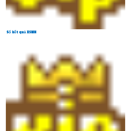
Sổ kết quả XSMN