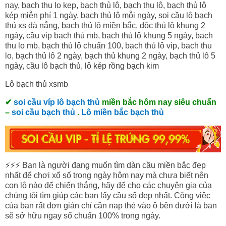
nay, bach thu lo kep, bạch thủ lô, bạch thu lô, bạch thủ lô
kép miễn phí 1 ngày, bạch thủ lô mỗi ngày, soi cầu lô bạch
thủ xs đà nẵng, bạch thủ lô miền bắc, độc thủ lô khung 2
ngày, cầu vip bạch thủ mb, bạch thủ lô khung 5 ngày, bach
thu lo mb, bạch thủ lô chuẩn 100, bạch thủ lô vip, bach thu
lo, bạch thủ lô 2 ngày, bạch thủ khung 2 ngày, bạch thủ lô 5
ngày, cầu lô bạch thủ, lô kép rồng bạch kim
Lô bạch thủ xsmb
✔
soi cầu víp lô bạch thủ
miền bắc hôm nay siêu chuẩn
–
soi cầu bạch thủ
.
Lô miền bắc bạch thủ
⚡️⚡️⚡️ Bạn là người đang muốn tìm dàn cầu miền bắc đẹp
nhất để chơi xổ số trong ngày hôm nay mà chưa biết nên
con lô nào để chiến thắng, hãy để cho các chuyên gia của
chúng tôi tìm giúp các bạn lấy cầu số đẹp nhất. Công việc
của bạn rất đơn giản chỉ cần nạp thẻ vào ô bên dưới là bạn
sẽ sở hữu ngay số chuẩn 100% trong ngày.