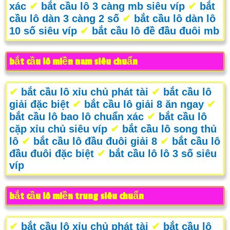
xác
✔
bắt cầu lô 3 càng mb siêu víp
✔
bắt
cầu lô dàn 3 càng 2 số
✔
bắt cầu lô dàn lô
10 số siêu víp
✔
bắt cầu lô đề đầu đuôi mb
bắt cầu lô miền nam siêu chuẩn
✔
bắt cầu lô xỉu chủ phát tài
✔
bắt cầu lô
giải đặc biệt
✔
bắt cầu lô giải 8 ăn ngay
✔
bắt cầu lô bao lô chuẩn xác
✔
bắt cầu lô
cặp xỉu chủ siêu víp
✔
bắt cầu lô song thủ
lô
✔
bắt cầu lô đầu đuôi giải 8
✔
bắt cầu lô
đầu đuôi đặc biệt
✔
bắt cầu lô lô 3 số siêu
víp
bắt cầu lô miền trung siêu chuẩn
✔
bắt cầu lô xỉu chủ phát tài
✔
bắt cầu lô