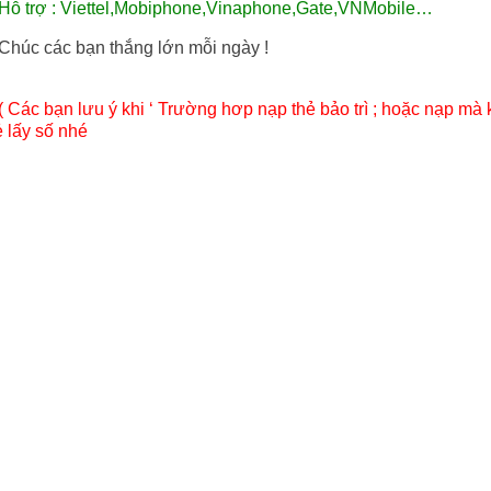
Hỗ trợ : Viettel,Mobiphone,Vinaphone,Gate,VNMobile…
Chúc các bạn thắng lớn mỗi ngày !
( Các bạn lưu ý khi ‘ Trường hơp nạp thẻ bảo trì ; hoặc nạp m
ẻ lấy số nhé