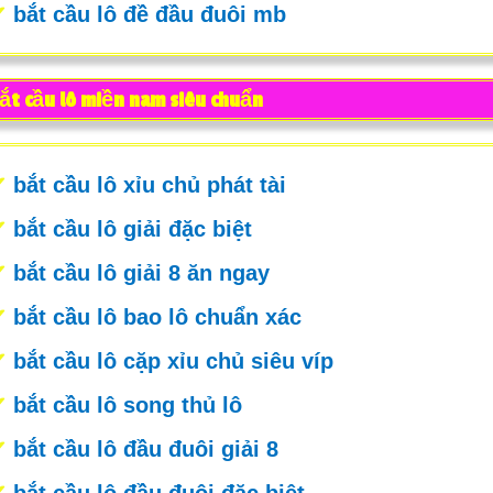
✔
bắt cầu lô đề đầu đuôi mb
ắt cầu lô miền nam siêu chuẩn
✔
bắt cầu lô xỉu chủ phát tài
✔
bắt cầu lô giải đặc biệt
✔
bắt cầu lô giải 8 ăn ngay
✔
bắt cầu lô bao lô chuẩn xác
✔
bắt cầu lô cặp xỉu chủ siêu víp
✔
bắt cầu lô song thủ lô
✔
bắt cầu lô đầu đuôi giải 8
✔
bắt cầu lô đầu đuôi đặc biệt