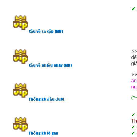
✔
Cầu về cả cặp (MB)
⚡️
để
gi
Cầu về nhiều nháy (MB)
⚡️⚡
an
ng
(^
Thống kê đầu đuôi
✔ 
Th
✔ 
✔ 
Thống kê lô gan