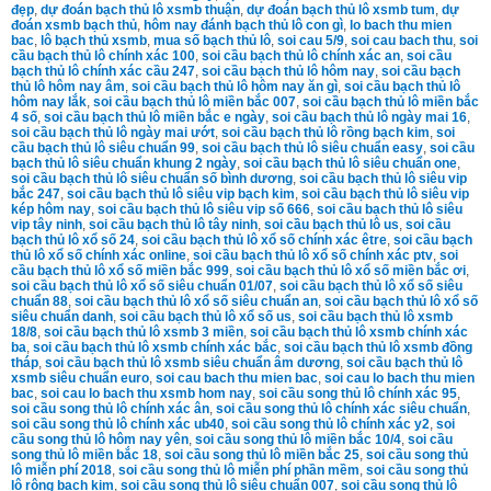
đẹp
,
dự đoán bạch thủ lô xsmb thuận
,
dự đoán bạch thủ lô xsmb tum
,
dự
đoán xsmb bạch thủ
,
hôm nay đánh bạch thủ lô con gì
,
lo bach thu mien
bac
,
lô bạch thủ xsmb
,
mua số bạch thủ lô
,
soi cau 5/9
,
soi cau bach thu
,
soi
cầu bạch thủ lô chính xác 100
,
soi cầu bạch thủ lô chính xác an
,
soi cầu
bạch thủ lô chính xác cầu 247
,
soi cầu bạch thủ lô hôm nay
,
soi cầu bạch
thủ lô hôm nay âm
,
soi cầu bạch thủ lô hôm nay ăn gì
,
soi cầu bạch thủ lô
hôm nay lắk
,
soi cầu bạch thủ lô miền bắc 007
,
soi cầu bạch thủ lô miền bắc
4 số
,
soi cầu bạch thủ lô miền bắc e ngày
,
soi cầu bạch thủ lô ngày mai 16
,
soi cầu bạch thủ lô ngày mai ướt
,
soi cầu bạch thủ lô rồng bạch kim
,
soi
cầu bạch thủ lô siêu chuẩn 99
,
soi cầu bạch thủ lô siêu chuẩn easy
,
soi cầu
bạch thủ lô siêu chuẩn khung 2 ngày
,
soi cầu bạch thủ lô siêu chuẩn one
,
soi cầu bạch thủ lô siêu chuẩn số bình dương
,
soi cầu bạch thủ lô siêu vip
bắc 247
,
soi cầu bạch thủ lô siêu vip bạch kim
,
soi cầu bạch thủ lô siêu vip
kép hôm nay
,
soi cầu bạch thủ lô siêu vip số 666
,
soi cầu bạch thủ lô siêu
vip tây ninh
,
soi cầu bạch thủ lô tây ninh
,
soi cầu bạch thủ lô us
,
soi cầu
bạch thủ lô xổ số 24
,
soi cầu bạch thủ lô xổ số chính xác être
,
soi cầu bạch
thủ lô xổ số chính xác online
,
soi cầu bạch thủ lô xổ số chính xác ptv
,
soi
cầu bạch thủ lô xổ số miền bắc 999
,
soi cầu bạch thủ lô xổ số miền bắc ơi
,
soi cầu bạch thủ lô xổ số siêu chuẩn 01/07
,
soi cầu bạch thủ lô xổ số siêu
chuẩn 88
,
soi cầu bạch thủ lô xổ số siêu chuẩn an
,
soi cầu bạch thủ lô xổ số
siêu chuẩn danh
,
soi cầu bạch thủ lô xổ số us
,
soi cầu bạch thủ lô xsmb
18/8
,
soi cầu bạch thủ lô xsmb 3 miền
,
soi cầu bạch thủ lô xsmb chính xác
ba
,
soi cầu bạch thủ lô xsmb chính xác bắc
,
soi cầu bạch thủ lô xsmb đồng
tháp
,
soi cầu bạch thủ lô xsmb siêu chuẩn âm dương
,
soi cầu bạch thủ lô
xsmb siêu chuẩn euro
,
soi cau bach thu mien bac
,
soi cau lo bach thu mien
bac
,
soi cau lo bach thu xsmb hom nay
,
soi cầu song thủ lô chính xác 95
,
soi cầu song thủ lô chính xác ân
,
soi cầu song thủ lô chính xác siêu chuẩn
,
soi cầu song thủ lô chính xác ub40
,
soi cầu song thủ lô chính xác y2
,
soi
cầu song thủ lô hôm nay yên
,
soi cầu song thủ lô miền bắc 10/4
,
soi cầu
song thủ lô miền bắc 18
,
soi cầu song thủ lô miền bắc 25
,
soi cầu song thủ
lô miễn phí 2018
,
soi cầu song thủ lô miễn phí phần mềm
,
soi cầu song thủ
lô rông bach kim
,
soi cầu song thủ lô siêu chuẩn 007
,
soi cầu song thủ lô