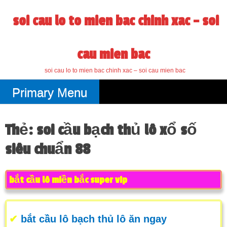
Skip
to
soi cau lo to mien bac chinh xac – soi
content
cau mien bac
soi cau lo to mien bac chinh xac – soi cau mien bac
Primary Menu
Thẻ:
soi cầu bạch thủ lô xổ số
siêu chuẩn 88
bắt cầu lô miền bắc super vip
✔
bắt cầu lô bạch thủ lô ăn ngay