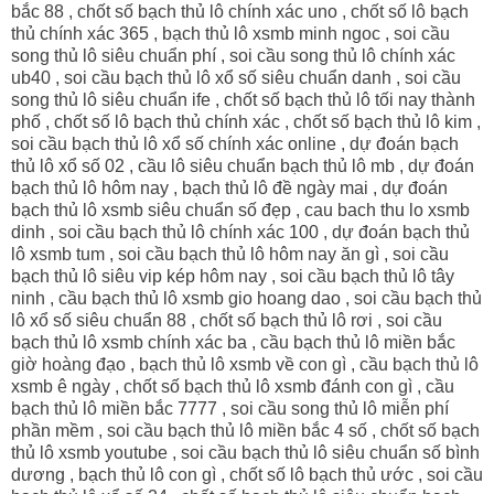
bắc 88 , chốt số bạch thủ lô chính xác uno , chốt số lô bạch
thủ chính xác 365 , bạch thủ lô xsmb minh ngoc , soi cầu
song thủ lô siêu chuẩn phí , soi cầu song thủ lô chính xác
ub40 , soi cầu bạch thủ lô xổ số siêu chuẩn danh , soi cầu
song thủ lô siêu chuẩn ife , chốt số bạch thủ lô tối nay thành
phố , chốt số lô bạch thủ chính xác , chốt số bạch thủ lô kim ,
soi cầu bạch thủ lô xổ số chính xác online , dự đoán bạch
thủ lô xổ số 02 , cầu lô siêu chuẩn bạch thủ lô mb , dự đoán
bạch thủ lô hôm nay , bạch thủ lô đề ngày mai , dự đoán
bạch thủ lô xsmb siêu chuẩn số đẹp , cau bach thu lo xsmb
dinh , soi cầu bạch thủ lô chính xác 100 , dự đoán bạch thủ
lô xsmb tum , soi cầu bạch thủ lô hôm nay ăn gì , soi cầu
bạch thủ lô siêu vip kép hôm nay , soi cầu bạch thủ lô tây
ninh , cầu bạch thủ lô xsmb gio hoang dao , soi cầu bạch thủ
lô xổ số siêu chuẩn 88 , chốt số bạch thủ lô rơi , soi cầu
bạch thủ lô xsmb chính xác ba , cầu bạch thủ lô miền bắc
giờ hoàng đạo , bạch thủ lô xsmb về con gì , cầu bạch thủ lô
xsmb ê ngày , chốt số bạch thủ lô xsmb đánh con gì , cầu
bạch thủ lô miền bắc 7777 , soi cầu song thủ lô miễn phí
phần mềm , soi cầu bạch thủ lô miền bắc 4 số , chốt số bạch
thủ lô xsmb youtube , soi cầu bạch thủ lô siêu chuẩn số bình
dương , bạch thủ lô con gì , chốt số lô bạch thủ ước , soi cầu