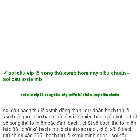
✔ soi cầu víp lô song thủ xsmb hôm nay siêu chuẩn –
soi cau lo de mb
soi cầu víp lô song thủ kép miền bắc hôm nay siêu chuẩn
soi cầu bạch thủ lô xsmb đồng tháp , dự đoán bạch thủ lô
xsmb lô gan , cầu bạch thủ lô xổ số miền bắc uyên linh , chốt
số song thủ lô miền bắc định bạch , chốt số bạch thủ lô miền
bắc 88 , chốt số bạch thủ lô chính xác uno , chốt số lô bạch
thủ chính xác 365 , bạch thủ lô xsmb minh ngoc , soi cầu