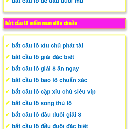
✔
bắt cầu lô đề đầu đuôi mb
bắt cầu lô miền nam siêu chuẩn
✔
bắt cầu lô xỉu chủ phát tài
✔
bắt cầu lô giải đặc biệt
✔
bắt cầu lô giải 8 ăn ngay
✔
bắt cầu lô bao lô chuẩn xác
✔
bắt cầu lô cặp xỉu chủ siêu víp
✔
bắt cầu lô song thủ lô
✔
bắt cầu lô đầu đuôi giải 8
✔
bắt cầu lô đầu đuôi đặc biệt