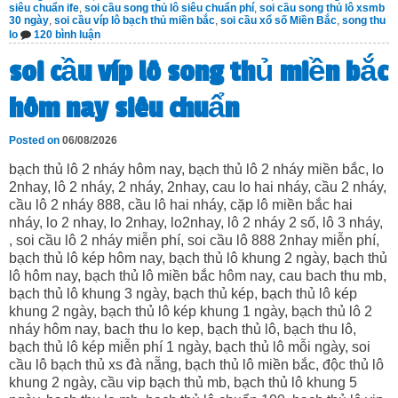
siêu chuẩn ife
,
soi cầu song thủ lô siêu chuẩn phí
,
soi cầu song thủ lô xsmb
30 ngày
,
soi cầu víp lô bạch thủ miền bắc
,
soi cầu xổ số Miền Bắc
,
song thu
ở
lo
120 bình luận
soi
cầu
soi cầu víp lô song thủ miền bắc
víp
lô
bạch
hôm nay siêu chuẩn
thủ
miền
bắc
Posted on
06/08/2026
hôm
nay
bạch thủ lô 2 nháy hôm nay, bạch thủ lô 2 nháy miền bắc, lo
siêu
chuẩn
2nhay, lô 2 nháy, 2 nháy, 2nhay, cau lo hai nháy, cầu 2 nháy,
cầu lô 2 nháy 888, cầu lô hai nháy, cặp lô miền bắc hai
nháy, lo 2 nhay, lo 2nhay, lo2nhay, lô 2 nháy 2 số, lô 3 nháy,
, soi cầu lô 2 nháy miễn phí, soi cầu lô 888 2nhay miễn phí,
bạch thủ lô kép hôm nay, bạch thủ lô khung 2 ngày, bạch thủ
lô hôm nay, bạch thủ lô miền bắc hôm nay, cau bach thu mb,
bạch thủ lô khung 3 ngày, bạch thủ kép, bạch thủ lô kép
khung 2 ngày, bạch thủ lô kép khung 1 ngày, bạch thủ lô 2
nháy hôm nay, bach thu lo kep, bạch thủ lô, bạch thu lô,
bạch thủ lô kép miễn phí 1 ngày, bạch thủ lô mỗi ngày, soi
cầu lô bạch thủ xs đà nẵng, bạch thủ lô miền bắc, độc thủ lô
khung 2 ngày, cầu vip bạch thủ mb, bạch thủ lô khung 5