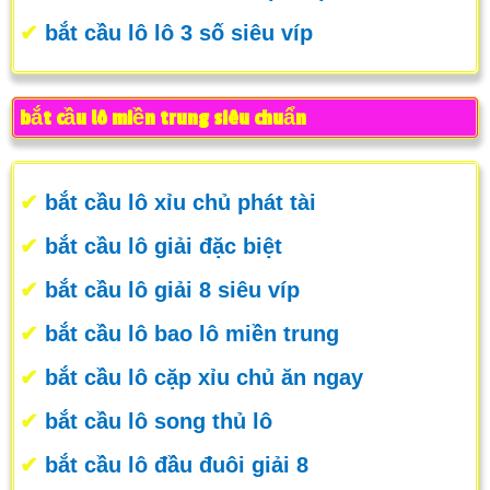
✔
bắt cầu lô lô 3 số siêu víp
bắt cầu lô miền trung siêu chuẩn
✔
bắt cầu lô xỉu chủ phát tài
✔
bắt cầu lô giải đặc biệt
✔
bắt cầu lô giải 8 siêu víp
✔
bắt cầu lô bao lô miền trung
✔
bắt cầu lô cặp xỉu chủ ăn ngay
✔
bắt cầu lô song thủ lô
✔
bắt cầu lô đầu đuôi giải 8