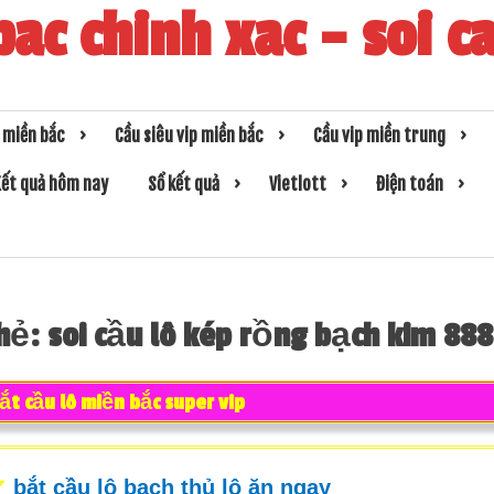
bac chinh xac – soi 
 miền bắc
Cầu siêu vip miền bắc
Cầu vip miền trung
ết quả hôm nay
Sổ kết quả
Vietlott
Điện toán
hẻ:
soi cầu lô kép rồng bạch kim 888
ắt cầu lô miền bắc super vip
✔
bắt cầu lô bạch thủ lô ăn ngay