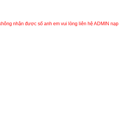
à không nhận được số anh em vui lòng liên hệ ADMIN nạp