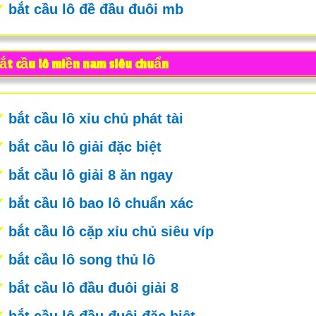
✔
bắt cầu lô đề đầu đuôi mb
ắt cầu lô miền nam siêu chuẩn
✔
bắt cầu lô xỉu chủ phát tài
✔
bắt cầu lô giải đặc biệt
✔
bắt cầu lô giải 8 ăn ngay
✔
bắt cầu lô bao lô chuẩn xác
✔
bắt cầu lô cặp xỉu chủ siêu víp
✔
bắt cầu lô song thủ lô
✔
bắt cầu lô đầu đuôi giải 8
✔
bắt cầu lô đầu đuôi đặc biệt