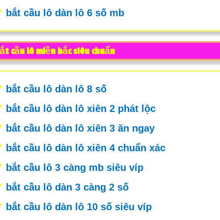
✔
bắt cầu lô dàn lô 6 số mb
ắt cầu lô miền bắc siêu chuẩn
✔
bắt cầu lô dàn lô 8 số
✔
bắt cầu lô dàn lô xiên 2 phát lộc
✔
bắt cầu lô dàn lô xiên 3 ăn ngay
✔
bắt cầu lô dàn lô xiên 4 chuẩn xác
✔
bắt cầu lô 3 càng mb siêu víp
✔
bắt cầu lô dàn 3 càng 2 số
✔
bắt cầu lô dàn lô 10 số siêu víp