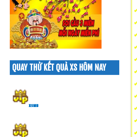
QUAY THỬ KẾT QUẢ XS HÔM NAY
XSMB