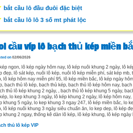
✔
bắt cầu lô đầu đuôi đặc biệt
✔
bắt cầu lô lô 3 số mt phát lộc
oi cầu víp lô bạch thủ kép miền b
sted on
02/06/2026
 kép ngon, lô kép ngày hôm nay, lô kép nuôi khung 2 ngày, lô ké
p đẹp, lô sát kép, nuôi lô kép, nuôi lô kép miễn phí, sát kép mb,
, lô kép hôm nay miễn phí 95, lô kép miền bắc, lô kép ngày hôm 
p, bạch thủ lô kép, bạch thủ kép, bạch thủ lô kép hôm nay, bạch
ch thủ lô kép khung 2 ngày, , bạch thủ lô kép khung 5 ngày, bạc
 kép, lo kep khung 3 ngày, lô kép khung 2 ngày, lô kép hôm nay, 
p khung 5 ngày, lo kep khung 3 ngay 247, lô kép miền bắc, lo ke
, lô kép nuôi khung 3 ngày siêu chuẩn ăn, lo kep dep, lô kép đẹp
p khung 2 ngay, thống kê dàn lô kép, lô kép khung, lô kép ngày
ch thủ lô kép VIP