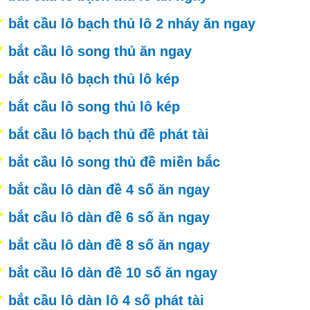
✔
bắt cầu lô bạch thủ lô 2 nháy ăn ngay
✔
bắt cầu lô song thủ ăn ngay
✔
bắt cầu lô bạch thủ lô kép
✔
bắt cầu lô song thủ lô kép
✔
bắt cầu lô bạch thủ đề phát tài
✔
bắt cầu lô song thủ đề miền bắc
✔
bắt cầu lô dàn đề 4 số ăn ngay
✔
bắt cầu lô dàn đề 6 số ăn ngay
✔
bắt cầu lô dàn đề 8 số ăn ngay
✔
bắt cầu lô dàn đề 10 số ăn ngay
✔
bắt cầu lô dàn lô 4 số phát tài