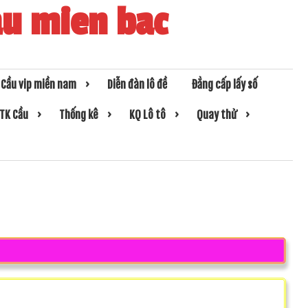
cau mien bac
Cầu vip miền nam
Diễn đàn lô đề
Đẳng cấp lấy số
TK Cầu
Thống kê
KQ Lô tô
Quay thử