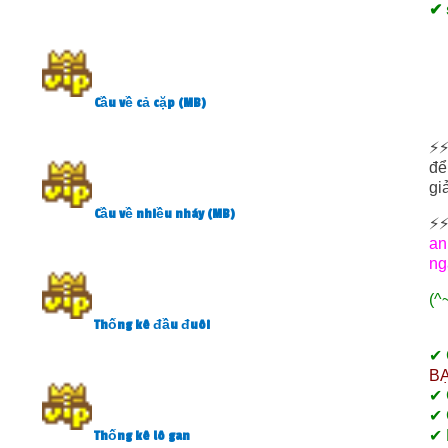
✔ 
Cầu về cả cặp (MB)
⚡️
để
gi
Cầu về nhiều nháy (MB)
⚡️⚡
an
ng
(^
Thống kê đầu đuôi
✔ 
B
✔ 
✔ 
✔ 
Thống kê lô gan