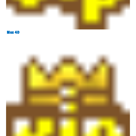
Max 4D