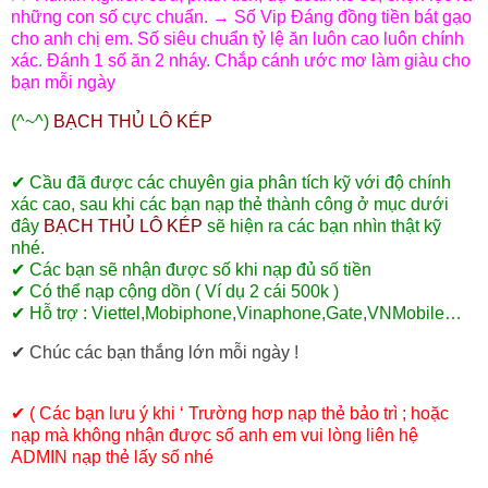
những con số cực chuẩn. → Số Vip Đáng đồng tiền bát gạo
cho anh chị em. Số siêu chuẩn tỷ lệ ăn luôn cao luôn chính
xác. Đánh 1 số ăn 2 nháy. Chắp cánh ước mơ làm giàu cho
bạn mỗi ngày
(^~^)
BẠCH THỦ LÔ KÉP
✔ Cầu đã được các chuyên gia phân tích kỹ với độ chính
xác cao, sau khi các bạn nạp thẻ thành công ở mục dưới
đây
BẠCH THỦ LÔ KÉP
sẽ hiện ra các bạn nhìn thật kỹ
nhé.
✔ Các bạn sẽ nhận được số khi nạp đủ số tiền
✔ Có thể nạp cộng dồn ( Ví dụ 2 cái 500k )
✔ Hỗ trợ : Viettel,Mobiphone,Vinaphone,Gate,VNMobile…
✔ Chúc các bạn thắng lớn mỗi ngày !
✔ ( Các bạn lưu ý khi ‘ Trường hơp nạp thẻ bảo trì ; hoặc
nạp mà không nhận được số anh em vui lòng liên hệ
ADMIN nạp thẻ lấy số nhé