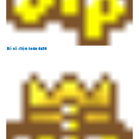
Xổ số điện toán 6x36