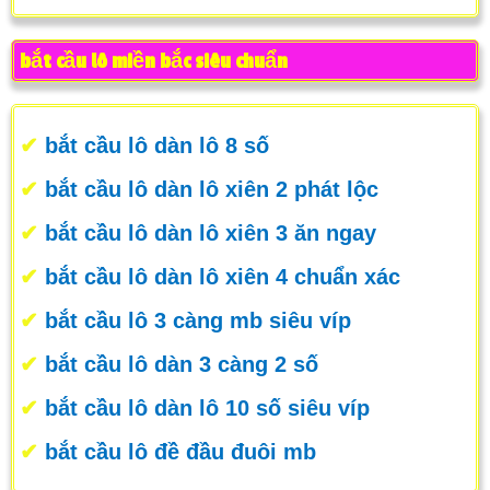
bắt cầu lô miền bắc siêu chuẩn
✔
bắt cầu lô dàn lô 8 số
✔
bắt cầu lô dàn lô xiên 2 phát lộc
✔
bắt cầu lô dàn lô xiên 3 ăn ngay
✔
bắt cầu lô dàn lô xiên 4 chuẩn xác
✔
bắt cầu lô 3 càng mb siêu víp
✔
bắt cầu lô dàn 3 càng 2 số
✔
bắt cầu lô dàn lô 10 số siêu víp
✔
bắt cầu lô đề đầu đuôi mb