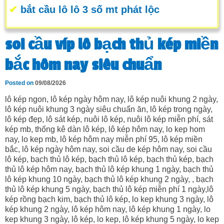
✔
bắt cầu lô lô 3 số mt phát lộc
soi cầu víp lô bạch thủ kép miền
bắc hôm nay siêu chuẩn
Posted on
09/08/2026
lô kép ngon, lô kép ngày hôm nay, lô kép nuôi khung 2 ngày,
lô kép nuôi khung 3 ngày siêu chuẩn ăn, lô kép trong ngày,
lô kép đẹp, lô sát kép, nuôi lô kép, nuôi lô kép miễn phí, sát
kép mb, thống kê dàn lô kép, lô kép hôm nay, lo kep hom
nay, lo kep mb, lô kép hôm nay miễn phí 95, lô kép miền
bắc, lô kép ngày hôm nay, soi cầu de kép hôm nay, soi cầu
lô kép, bạch thủ lô kép, bạch thủ lô kép, bạch thủ kép, bạch
thủ lô kép hôm nay, bạch thủ lô kép khung 1 ngày, bạch thủ
lô kép khung 10 ngày, bạch thủ lô kép khung 2 ngày, , bạch
thủ lô kép khung 5 ngày, bạch thủ lô kép miễn phí 1 ngày,lô
kép rồng bạch kim, bạch thủ lô kép, lo kep khung 3 ngày, lô
kép khung 2 ngày, lô kép hôm nay, lô kép khung 1 ngày, lo
kep khung 3 ngày, lô kép, lo kep, lô kép khung 5 ngày, lo kep