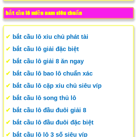
bắt cầu lô miền nam siêu chuẩn
✔
bắt cầu lô xỉu chủ phát tài
✔
bắt cầu lô giải đặc biệt
✔
bắt cầu lô giải 8 ăn ngay
✔
bắt cầu lô bao lô chuẩn xác
✔
bắt cầu lô cặp xỉu chủ siêu víp
✔
bắt cầu lô song thủ lô
✔
bắt cầu lô đầu đuôi giải 8
✔
bắt cầu lô đầu đuôi đặc biệt
✔
bắt cầu lô lô 3 số siêu víp