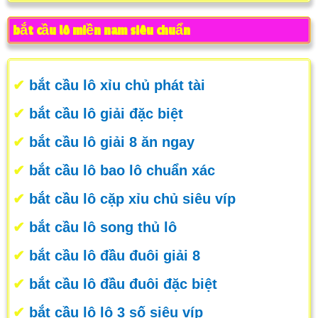
bắt cầu lô miền nam siêu chuẩn
✔
bắt cầu lô xỉu chủ phát tài
✔
bắt cầu lô giải đặc biệt
✔
bắt cầu lô giải 8 ăn ngay
✔
bắt cầu lô bao lô chuẩn xác
✔
bắt cầu lô cặp xỉu chủ siêu víp
✔
bắt cầu lô song thủ lô
✔
bắt cầu lô đầu đuôi giải 8
✔
bắt cầu lô đầu đuôi đặc biệt
✔
bắt cầu lô lô 3 số siêu víp