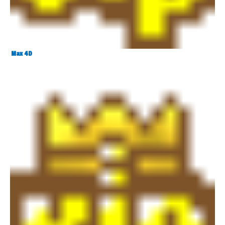
Max 4D