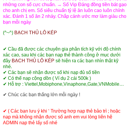
những con số cực chuẩn. → Số Vip Đáng đồng tiền bát gạo
cho anh chị em. Số siêu chuẩn tỷ lệ ăn luôn cao luôn chính
xác. Đánh 1 số ăn 2 nháy. Chắp cánh ước mơ làm giàu cho
bạn mỗi ngày
(^~^)
BẠCH THỦ LÔ KÉP
✔ Cầu đã được các chuyên gia phân tích kỹ với độ chính
xác cao, sau khi các bạn nạp thẻ thành công ở mục dưới
đây
BẠCH THỦ LÔ KÉP
sẽ hiện ra các bạn nhìn thật kỹ
nhé.
✔ Các bạn sẽ nhận được số khi nạp đủ số tiền
✔ Có thể nạp cộng dồn ( Ví dụ 2 cái 500k )
✔ Hỗ trợ : Viettel,Mobiphone,Vinaphone,Gate,VNMobile…
✔ Chúc các bạn thắng lớn mỗi ngày !
✔ ( Các bạn lưu ý khi ‘ Trường hơp nạp thẻ bảo trì ; hoặc
nạp mà không nhận được số anh em vui lòng liên hệ
ADMIN nạp thẻ lấy số nhé