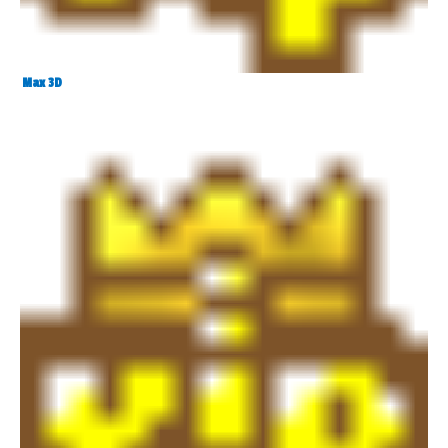
Max 3D