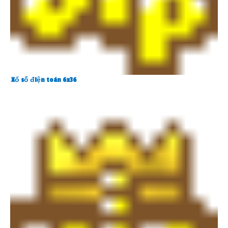
Xổ số điện toán 6x36