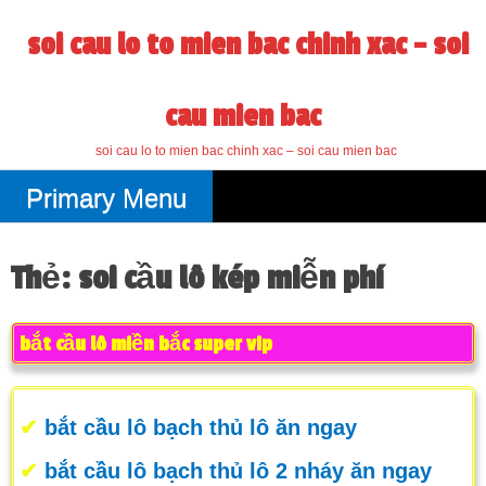
Skip
to
soi cau lo to mien bac chinh xac – soi
content
cau mien bac
soi cau lo to mien bac chinh xac – soi cau mien bac
Primary Menu
Thẻ:
soi cầu lô kép miễn phí
bắt cầu lô miền bắc super vip
✔
bắt cầu lô bạch thủ lô ăn ngay
✔
bắt cầu lô bạch thủ lô 2 nháy ăn ngay