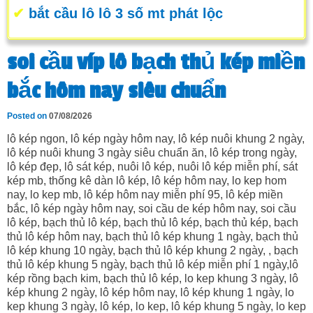
✔
bắt cầu lô lô 3 số mt phát lộc
soi cầu víp lô bạch thủ kép miền
bắc hôm nay siêu chuẩn
Posted on
07/08/2026
lô kép ngon, lô kép ngày hôm nay, lô kép nuôi khung 2 ngày,
lô kép nuôi khung 3 ngày siêu chuẩn ăn, lô kép trong ngày,
lô kép đẹp, lô sát kép, nuôi lô kép, nuôi lô kép miễn phí, sát
kép mb, thống kê dàn lô kép, lô kép hôm nay, lo kep hom
nay, lo kep mb, lô kép hôm nay miễn phí 95, lô kép miền
bắc, lô kép ngày hôm nay, soi cầu de kép hôm nay, soi cầu
lô kép, bạch thủ lô kép, bạch thủ lô kép, bạch thủ kép, bạch
thủ lô kép hôm nay, bạch thủ lô kép khung 1 ngày, bạch thủ
lô kép khung 10 ngày, bạch thủ lô kép khung 2 ngày, , bạch
thủ lô kép khung 5 ngày, bạch thủ lô kép miễn phí 1 ngày,lô
kép rồng bạch kim, bạch thủ lô kép, lo kep khung 3 ngày, lô
kép khung 2 ngày, lô kép hôm nay, lô kép khung 1 ngày, lo
kep khung 3 ngày, lô kép, lo kep, lô kép khung 5 ngày, lo kep