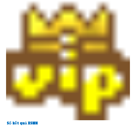
Sổ kết quả XSMN