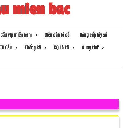
cau mien bac
Cầu vip miền nam
Diễn đàn lô đề
Đẳng cấp lấy số
TK Cầu
Thống kê
KQ Lô tô
Quay thử