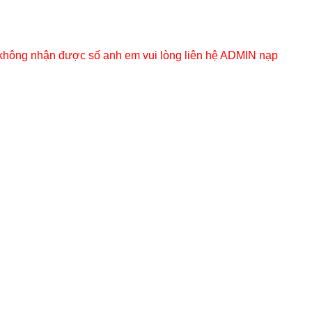
à không nhận được số anh em vui lòng liên hệ ADMIN nạp