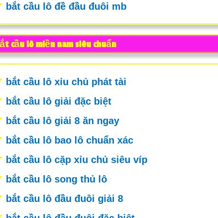
✔
bắt cầu lô đề đầu đuôi mb
ắt cầu lô miền nam siêu chuẩn
✔
bắt cầu lô xỉu chủ phát tài
✔
bắt cầu lô giải đặc biệt
✔
bắt cầu lô giải 8 ăn ngay
✔
bắt cầu lô bao lô chuẩn xác
✔
bắt cầu lô cặp xỉu chủ siêu víp
✔
bắt cầu lô song thủ lô
✔
bắt cầu lô đầu đuôi giải 8
✔
bắt cầu lô đầu đuôi đặc biệt