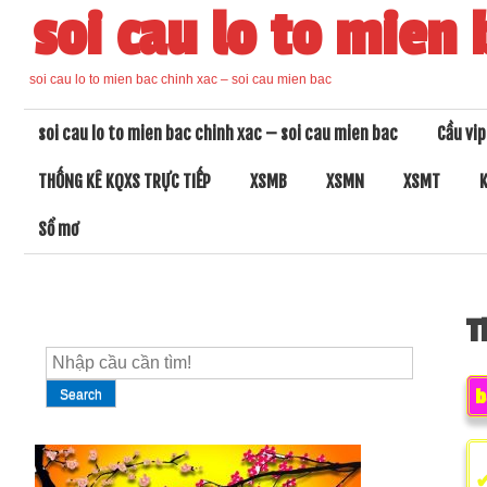
Skip
soi cau lo to mien 
to
content
soi cau lo to mien bac chinh xac – soi cau mien bac
soi cau lo to mien bac chinh xac – soi cau mien bac
Cầu vip
THỐNG KÊ KQXS TRỰC TIẾP
XSMB
XSMN
XSMT
K
Sổ mơ
T
b
Search