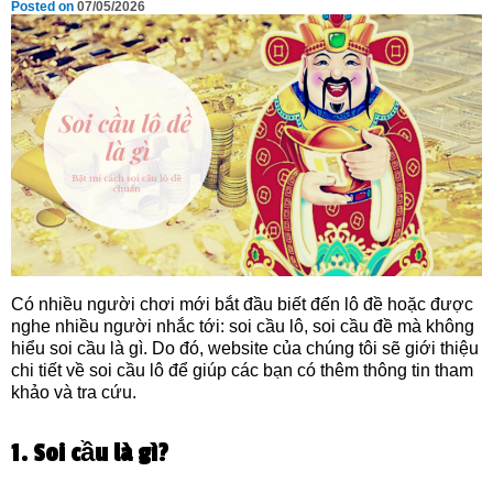
Posted on
07/05/2026
bắc
hôm
nay
siêu
chuẩn
Có nhiều người chơi mới bắt đầu biết đến lô đề hoặc được
nghe nhiều người nhắc tới: soi cầu lô, soi cầu đề mà không
hiểu soi cầu là gì. Do đó, website của chúng tôi sẽ giới thiệu
chi tiết về soi cầu lô để giúp các bạn có thêm thông tin tham
khảo và tra cứu.
1. Soi cầu là gì?