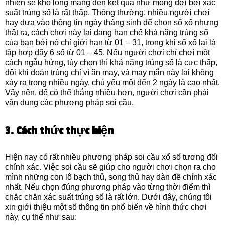
nhiên sẽ khó lòng mang đến kết quả như mong đợi bởi xác
suất trúng số là rất thấp. Thông thường, nhiều người chơi
hay dựa vào thông tin ngày tháng sinh để chọn số xổ nhưng
thật ra, cách chơi này lại đang hạn chế khả năng trúng số
của bạn bởi nó chỉ giới hạn từ 01 – 31, trong khi số xổ lại là
tập hợp dãy 6 số từ 01 – 45. Nếu người chơi chỉ chơi một
cách ngẫu hứng, tùy chọn thì khả năng trúng số là cực thấp,
đôi khi đoán trúng chỉ vì ăn may, và may mắn này lại không
xảy ra trong nhiều ngày, chủ yếu một đến 2 ngày là cao nhất.
Vậy nên, để có thể thắng nhiều hơn, người chơi cần phải
vận dụng các phương pháp soi cầu.
3. Cách thức thực hiện
Hiện nay có rất nhiều phương pháp soi cầu xổ số tương đối
chính xác. Việc soi cầu sẽ giúp cho người chơi chọn ra cho
mình những con lô bạch thủ, song thủ hay dàn đề chính xác
nhất. Nếu chọn đúng phương pháp vào từng thời điểm thì
chắc chắn xác suất trúng số là rất lớn. Dưới đây, chúng tôi
xin giới thiệu một số thông tin phổ biến về hình thức chơi
này, cụ thể như sau: