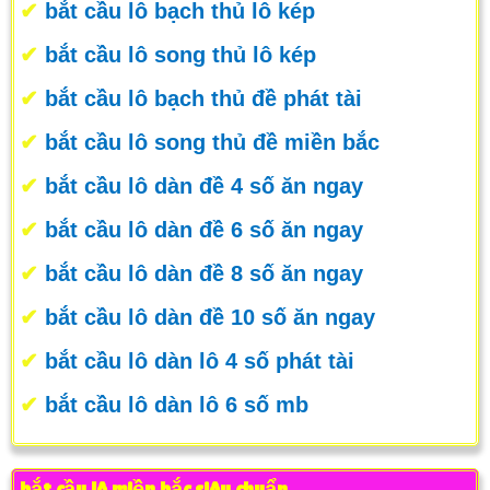
✔
bắt cầu lô bạch thủ lô kép
✔
bắt cầu lô song thủ lô kép
✔
bắt cầu lô bạch thủ đề phát tài
✔
bắt cầu lô song thủ đề miền bắc
✔
bắt cầu lô dàn đề 4 số ăn ngay
✔
bắt cầu lô dàn đề 6 số ăn ngay
✔
bắt cầu lô dàn đề 8 số ăn ngay
✔
bắt cầu lô dàn đề 10 số ăn ngay
✔
bắt cầu lô dàn lô 4 số phát tài
✔
bắt cầu lô dàn lô 6 số mb
bắt cầu lô miền bắc siêu chuẩn