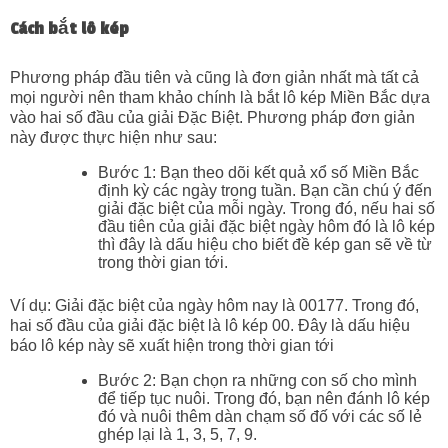
Cách bắt lô kép
Phương pháp đầu tiên và cũng là đơn giản nhất mà tất cả
mọi người nên tham khảo chính là bắt lô kép Miền Bắc dựa
vào hai số đầu của giải Đặc Biệt. Phương pháp đơn giản
này được thực hiện như sau:
Bước 1: Bạn theo dõi kết quả xổ số Miền Bắc
định kỳ các ngày trong tuần. Bạn cần chú ý đến
giải đặc biệt của mỗi ngày. Trong đó, nếu hai số
đầu tiên của giải đặc biệt ngày hôm đó là lô kép
thì đây là dấu hiệu cho biết đề kép gan sẽ về từ
trong thời gian tới.
Ví dụ: Giải đặc biệt của ngày hôm nay là 00177. Trong đó,
hai số đầu của giải đặc biệt là lô kép 00. Đây là dấu hiệu
báo lô kép này sẽ xuất hiện trong thời gian tới
Bước 2: Bạn chọn ra những con số cho mình
để tiếp tục nuôi. Trong đó, bạn nên đánh lô kép
đó và nuôi thêm dàn chạm số đố với các số lẻ
ghép lại là 1, 3, 5, 7, 9.