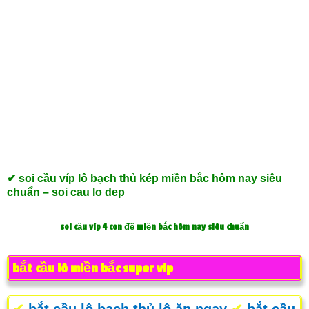
✔ soi cầu víp lô bạch thủ kép miền bắc hôm nay siêu
chuẩn – soi cau lo dep
soi cầu víp 4 con đề miền bắc hôm nay siêu chuẩn
bắt cầu lô miền bắc super vip