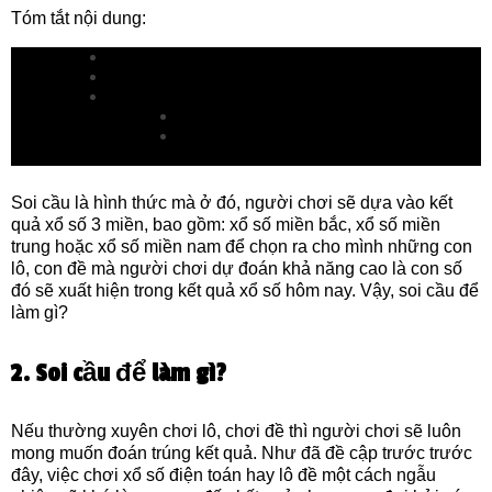
Tóm tắt nội dung:
1. Soi cầu là gì?
2. Soi cầu để làm gì?
3. Cách thức thực hiện
Có bao nhiêu vị trí khi soi cầu lô?
Tổng số cầu lô mà mọi người chơi cần
xét
Soi cầu là hình thức mà ở đó, người chơi sẽ dựa vào kết
quả xổ số 3 miền, bao gồm: xổ số miền bắc, xổ số miền
trung hoặc xổ số miền nam để chọn ra cho mình những con
lô, con đề mà người chơi dự đoán khả năng cao là con số
đó sẽ xuất hiện trong kết quả xổ số hôm nay. Vậy, soi cầu để
làm gì?
2. Soi cầu để làm gì?
Nếu thường xuyên chơi lô, chơi đề thì người chơi sẽ luôn
mong muốn đoán trúng kết quả. Như đã đề cập trước trước
đây, việc chơi xổ số điện toán hay lô đề một cách ngẫu