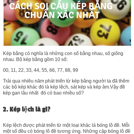
Kép bằng có nghĩa là những con số bằng nhau, số giống
nhau. Bộ kép bằng gồm 10 số:
00, 11, 22, 33, 44, 55, 66, 77, 88, 99
Trải qua nhiều năm phát triển từ kép bằng người ta đã thêm
các bộ kép khác đó là kép lệch, sát kép và kép âm.Vậy đề
kép gan lâu nhất đó có bao nhiều số?
2. Kép lệch là gì?
Kép lệch được phát triển từ một loại khác là bóng lô đề. Mỗi
một số đều có bóng lô đề tương ứng. Những cặp bóng lô đề