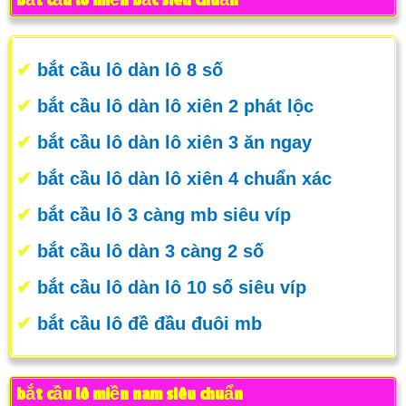
✔
bắt cầu lô dàn lô 8 số
✔
bắt cầu lô dàn lô xiên 2 phát lộc
✔
bắt cầu lô dàn lô xiên 3 ăn ngay
✔
bắt cầu lô dàn lô xiên 4 chuẩn xác
✔
bắt cầu lô 3 càng mb siêu víp
✔
bắt cầu lô dàn 3 càng 2 số
✔
bắt cầu lô dàn lô 10 số siêu víp
✔
bắt cầu lô đề đầu đuôi mb
bắt cầu lô miền nam siêu chuẩn