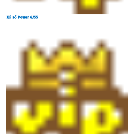
Xổ số Power 6/55