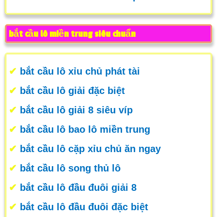
bắt cầu lô miền trung siêu chuẩn
✔
bắt cầu lô xỉu chủ phát tài
✔
bắt cầu lô giải đặc biệt
✔
bắt cầu lô giải 8 siêu víp
✔
bắt cầu lô bao lô miền trung
✔
bắt cầu lô cặp xỉu chủ ăn ngay
✔
bắt cầu lô song thủ lô
✔
bắt cầu lô đầu đuôi giải 8
✔
bắt cầu lô đầu đuôi đặc biệt