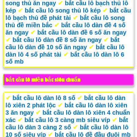
song thủ ăn ngay
✔
bắt cầu lô bạch thủ lô
kép
✔
bắt cầu lô song thủ lô kép
✔
bắt cầu
lô bạch thủ đề phát tài
✔
bắt cầu lô song
thủ đề miền bắc
✔
bắt cầu lô dàn đề 4 số
ăn ngay
✔
bắt cầu lô dàn đề 6 số ăn ngay
✔
bắt cầu lô dàn đề 8 số ăn ngay
✔
bắt
cầu lô dàn đề 10 số ăn ngay
✔
bắt cầu lô
dàn lô 4 số phát tài
✔
bắt cầu lô dàn lô 6
số mb
bắt cầu lô miền bắc siêu chuẩn
✔
bắt cầu lô dàn lô 8 số
✔
bắt cầu lô dàn
lô xiên 2 phát lộc
✔
bắt cầu lô dàn lô xiên
3 ăn ngay
✔
bắt cầu lô dàn lô xiên 4 chuẩn
xác
✔
bắt cầu lô 3 càng mb siêu víp
✔
bắt
cầu lô dàn 3 càng 2 số
✔
bắt cầu lô dàn lô
10 số siêu víp
✔
bắt cầu lô đề đầu đuôi mb