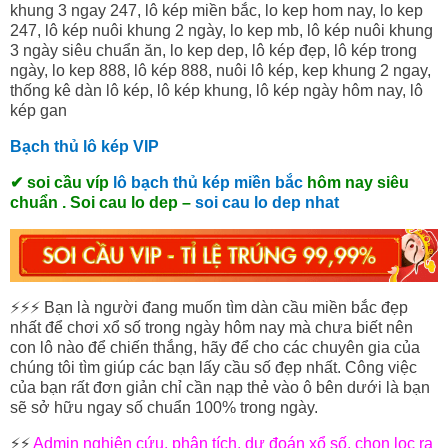
khung 3 ngay 247, lô kép miền bắc, lo kep hom nay, lo kep
247, lô kép nuôi khung 2 ngày, lo kep mb, lô kép nuôi khung
3 ngày siêu chuẩn ăn, lo kep dep, lô kép đẹp, lô kép trong
ngày, lo kep 888, lô kép 888, nuôi lô kép, kep khung 2 ngay,
thống kê dàn lô kép, lô kép khung, lô kép ngày hôm nay, lô
kép gan
Bạch thủ lô kép VIP
✔ soi cầu víp
lô bạch thủ kép miền bắc
hôm nay siêu
chuẩn . Soi cau lo dep –
soi cau lo dep nhat
⚡️⚡️⚡️ Bạn là người đang muốn tìm dàn cầu miền bắc đẹp
nhất để chơi xổ số trong ngày hôm nay mà chưa biết nên
con lô nào để chiến thắng, hãy để cho các chuyên gia của
chúng tôi tìm giúp các bạn lấy cầu số đẹp nhất. Công việc
của bạn rất đơn giản chỉ cần nạp thẻ vào ô bên dưới là bạn
sẽ sở hữu ngay số chuẩn 100% trong ngày.
⚡️⚡️
Admin nghiên cứu, phân tích, dự đoán xổ số, chọn lọc ra