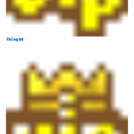
Thống kê