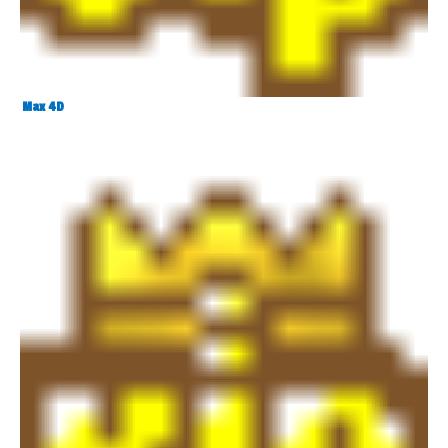
Max 4D