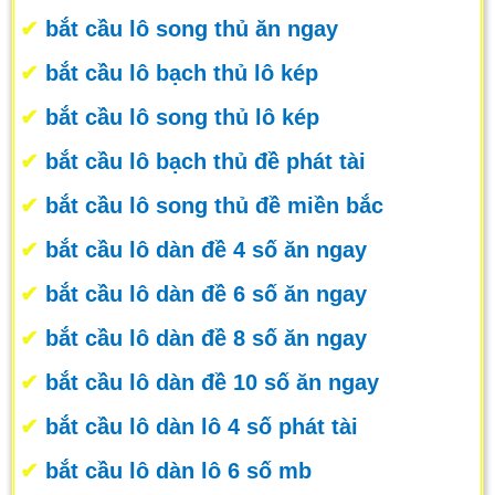
✔
bắt cầu lô song thủ ăn ngay
✔
bắt cầu lô bạch thủ lô kép
✔
bắt cầu lô song thủ lô kép
✔
bắt cầu lô bạch thủ đề phát tài
✔
bắt cầu lô song thủ đề miền bắc
✔
bắt cầu lô dàn đề 4 số ăn ngay
✔
bắt cầu lô dàn đề 6 số ăn ngay
✔
bắt cầu lô dàn đề 8 số ăn ngay
✔
bắt cầu lô dàn đề 10 số ăn ngay
✔
bắt cầu lô dàn lô 4 số phát tài
✔
bắt cầu lô dàn lô 6 số mb