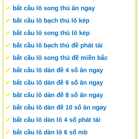
✔
bắt cầu lô song thủ ăn ngay
✔
bắt cầu lô bạch thủ lô kép
✔
bắt cầu lô song thủ lô kép
✔
bắt cầu lô bạch thủ đề phát tài
✔
bắt cầu lô song thủ đề miền bắc
✔
bắt cầu lô dàn đề 4 số ăn ngay
✔
bắt cầu lô dàn đề 6 số ăn ngay
✔
bắt cầu lô dàn đề 8 số ăn ngay
✔
bắt cầu lô dàn đề 10 số ăn ngay
✔
bắt cầu lô dàn lô 4 số phát tài
✔
bắt cầu lô dàn lô 6 số mb