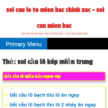
Skip
to
soi cau lo to mien bac chinh xac – soi
content
cau mien bac
soi cau lo to mien bac chinh xac – soi cau mien bac
Primary Menu
Thẻ:
soi cầu lô kép miền trung
bắt cầu lô miền bắc super vip
✔
bắt cầu lô bạch thủ lô ăn ngay
✔
bắt cầu lô bạch thủ lô 2 nháy ăn ngay