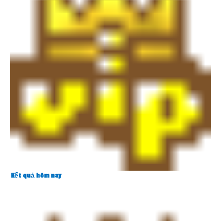
Kết quả hôm nay