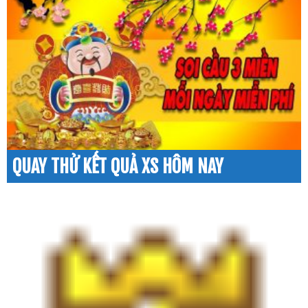
nay
siêu
chuẩn
QUAY THỬ KẾT QUẢ XS HÔM NAY