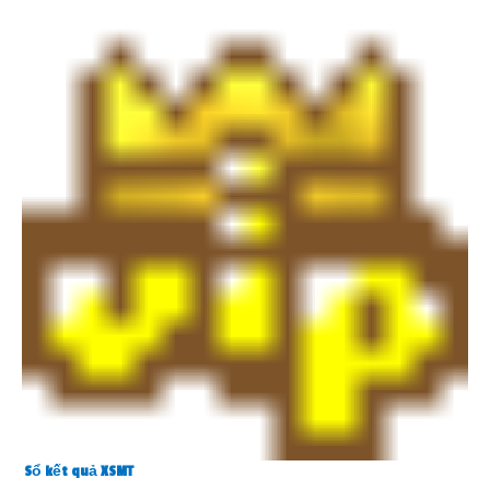
Sổ kết quả XSMT