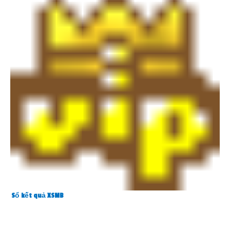
Sổ kết quả XSMB