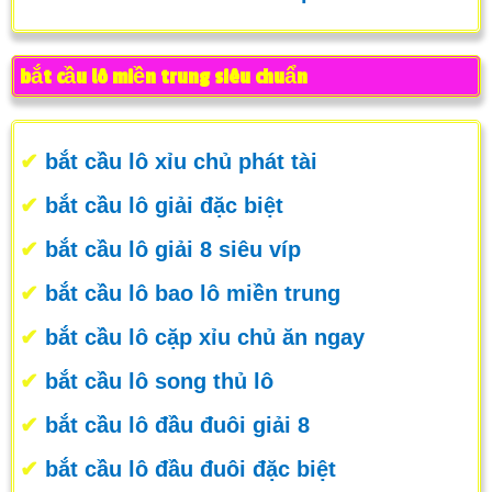
bắt cầu lô miền trung siêu chuẩn
✔
bắt cầu lô xỉu chủ phát tài
✔
bắt cầu lô giải đặc biệt
✔
bắt cầu lô giải 8 siêu víp
✔
bắt cầu lô bao lô miền trung
✔
bắt cầu lô cặp xỉu chủ ăn ngay
✔
bắt cầu lô song thủ lô
✔
bắt cầu lô đầu đuôi giải 8
✔
bắt cầu lô đầu đuôi đặc biệt