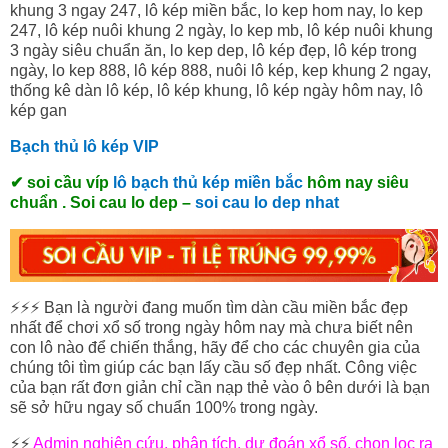
khung 3 ngay 247, lô kép miền bắc, lo kep hom nay, lo kep
247, lô kép nuôi khung 2 ngày, lo kep mb, lô kép nuôi khung
3 ngày siêu chuẩn ăn, lo kep dep, lô kép đẹp, lô kép trong
ngày, lo kep 888, lô kép 888, nuôi lô kép, kep khung 2 ngay,
thống kê dàn lô kép, lô kép khung, lô kép ngày hôm nay, lô
kép gan
Bạch thủ lô kép VIP
✔ soi cầu víp
lô bạch thủ kép miền bắc
hôm nay siêu
chuẩn . Soi cau lo dep –
soi cau lo dep nhat
⚡️⚡️⚡️ Bạn là người đang muốn tìm dàn cầu miền bắc đẹp
nhất để chơi xổ số trong ngày hôm nay mà chưa biết nên
con lô nào để chiến thắng, hãy để cho các chuyên gia của
chúng tôi tìm giúp các bạn lấy cầu số đẹp nhất. Công việc
của bạn rất đơn giản chỉ cần nạp thẻ vào ô bên dưới là bạn
sẽ sở hữu ngay số chuẩn 100% trong ngày.
⚡️⚡️
Admin nghiên cứu, phân tích, dự đoán xổ số, chọn lọc ra