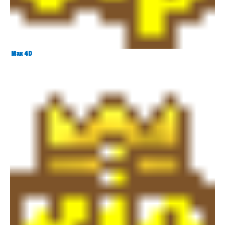
Max 4D