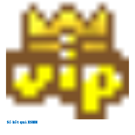
Sổ kết quả XSMN