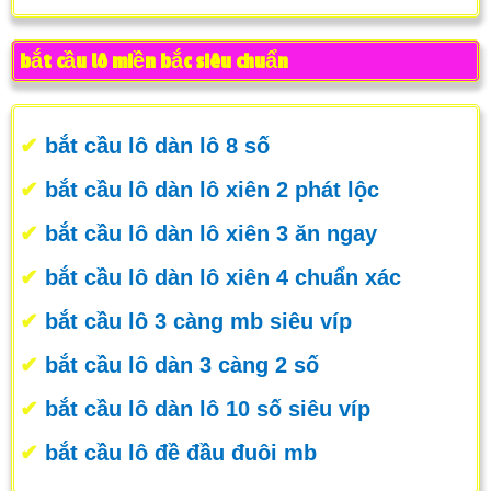
bắt cầu lô miền bắc siêu chuẩn
✔
bắt cầu lô dàn lô 8 số
✔
bắt cầu lô dàn lô xiên 2 phát lộc
✔
bắt cầu lô dàn lô xiên 3 ăn ngay
✔
bắt cầu lô dàn lô xiên 4 chuẩn xác
✔
bắt cầu lô 3 càng mb siêu víp
✔
bắt cầu lô dàn 3 càng 2 số
✔
bắt cầu lô dàn lô 10 số siêu víp
✔
bắt cầu lô đề đầu đuôi mb