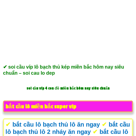
✔ soi cầu víp lô bạch thủ kép miền bắc hôm nay siêu
chuẩn – soi cau lo dep
soi cầu víp 4 con đề miền bắc hôm nay siêu chuẩn
bắt cầu lô miền bắc super vip
✔
bắt cầu lô bạch thủ lô ăn ngay
✔
bắt cầu
lô bạch thủ lô 2 nháy ăn ngay
✔
bắt cầu lô