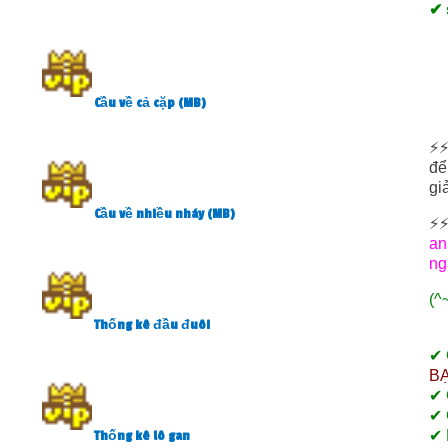
✔ 
Cầu về cả cặp (MB)
⚡️
để
gi
Cầu về nhiều nháy (MB)
⚡️⚡
an
ng
(^
Thống kê đầu đuôi
✔ 
B
✔ 
✔ 
✔ 
Thống kê lô gan