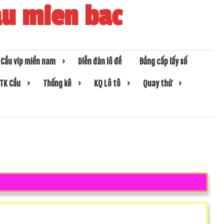
cau mien bac
Cầu vip miền nam
Diễn đàn lô đề
Đẳng cấp lấy số
TK Cầu
Thống kê
KQ Lô tô
Quay thử