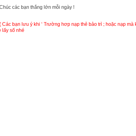
Chúc các bạn thắng lớn mỗi ngày !
( Các bạn lưu ý khi ‘ Trường hơp nạp thẻ bảo trì ; hoặc nạp m
ẻ lấy số nhé