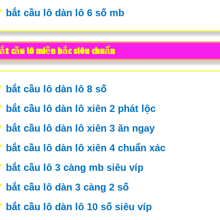
✔
bắt cầu lô dàn lô 6 số mb
ắt cầu lô miền bắc siêu chuẩn
✔
bắt cầu lô dàn lô 8 số
✔
bắt cầu lô dàn lô xiên 2 phát lộc
✔
bắt cầu lô dàn lô xiên 3 ăn ngay
✔
bắt cầu lô dàn lô xiên 4 chuẩn xác
✔
bắt cầu lô 3 càng mb siêu víp
✔
bắt cầu lô dàn 3 càng 2 số
✔
bắt cầu lô dàn lô 10 số siêu víp