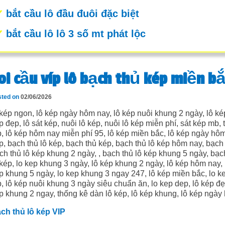
✔
bắt cầu lô đầu đuôi đặc biệt
✔
bắt cầu lô lô 3 số mt phát lộc
oi cầu víp lô bạch thủ kép miền b
sted on
02/06/2026
 kép ngon, lô kép ngày hôm nay, lô kép nuôi khung 2 ngày, lô ké
p đẹp, lô sát kép, nuôi lô kép, nuôi lô kép miễn phí, sát kép mb,
, lô kép hôm nay miễn phí 95, lô kép miền bắc, lô kép ngày hôm 
p, bạch thủ lô kép, bạch thủ kép, bạch thủ lô kép hôm nay, bạch
ch thủ lô kép khung 2 ngày, , bạch thủ lô kép khung 5 ngày, bạc
 kép, lo kep khung 3 ngày, lô kép khung 2 ngày, lô kép hôm nay, 
p khung 5 ngày, lo kep khung 3 ngay 247, lô kép miền bắc, lo ke
, lô kép nuôi khung 3 ngày siêu chuẩn ăn, lo kep dep, lô kép đẹp
p khung 2 ngay, thống kê dàn lô kép, lô kép khung, lô kép ngày
ch thủ lô kép VIP