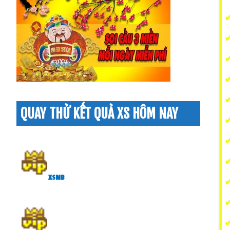
QUAY THỬ KẾT QUẢ XS HÔM NAY
XSMB