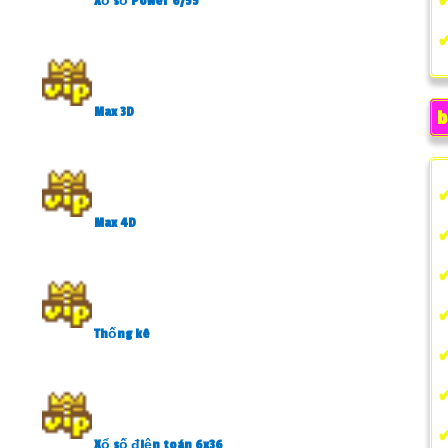
Xổ số Power 6/55
Max 3D
b
Max 4D
Thống kê
Xổ số điện toán 6x36