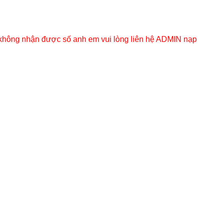
à không nhận được số anh em vui lòng liên hệ ADMIN nạp