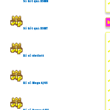
Sổ kết quả XSMN
b
Sổ kết quả XSMT
Xổ số vietlott
Xổ số Mega 6/45