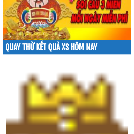
QUAY THỬ KẾT QUẢ XS HÔM NAY