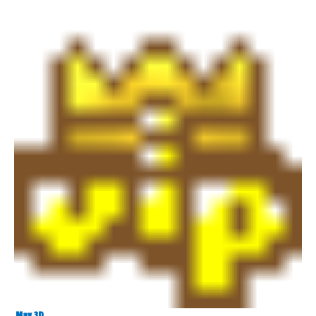
Max 3D