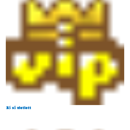
Xổ số vietlott