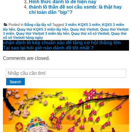
Hình thức đánh lô đề hiện nay
thánh lô thần đề soi cầu xsmb: là thật hay
chỉ toàn dân “bịp”?
Posted in
Đẳng cấp lấy số
Tagged
3 miền
,
KQXS 3 miền
,
KQXS 3 miền
lấy hên
,
Quay thử KQXS 3 miền lấy hên
,
Quay thử Vietlott
,
Quay thử Vietlott
3 miền
,
Quay thử Vietlott 3 miền lấy hên
,
Quay thử xổ số Vietlott
,
Quay thử
xổ số Vietlott hàng ngày
nhận định lô kép chuẩn xác để tăng cơ hội thắng lớn
Điều
Tại sao lại hỏi giờ nào đánh đề tốt nhất ?
hướng
Comments are closed.
bài
viết
Search