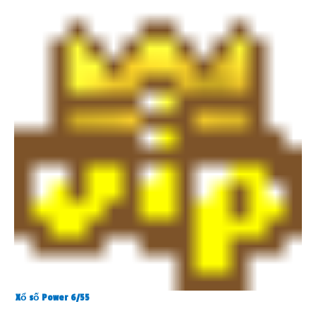
Xổ số Power 6/55