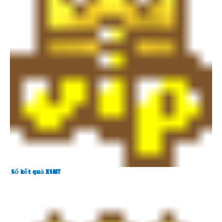
Sổ kết quả XSMT