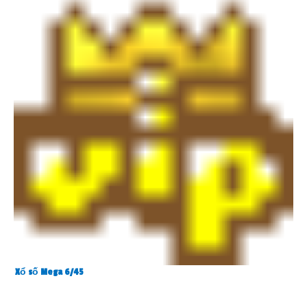
Xổ số Mega 6/45