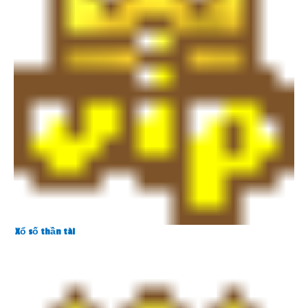
Xổ số thần tài