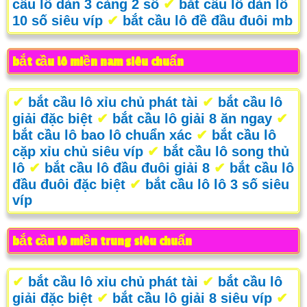
cầu lô dàn 3 càng 2 số
✔
bắt cầu lô dàn lô
10 số siêu víp
✔
bắt cầu lô đề đầu đuôi mb
bắt cầu lô miền nam siêu chuẩn
✔
bắt cầu lô xỉu chủ phát tài
✔
bắt cầu lô
giải đặc biệt
✔
bắt cầu lô giải 8 ăn ngay
✔
bắt cầu lô bao lô chuẩn xác
✔
bắt cầu lô
cặp xỉu chủ siêu víp
✔
bắt cầu lô song thủ
lô
✔
bắt cầu lô đầu đuôi giải 8
✔
bắt cầu lô
đầu đuôi đặc biệt
✔
bắt cầu lô lô 3 số siêu
víp
bắt cầu lô miền trung siêu chuẩn
✔
bắt cầu lô xỉu chủ phát tài
✔
bắt cầu lô
giải đặc biệt
✔
bắt cầu lô giải 8 siêu víp
✔