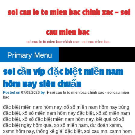
Skip
to
soi cau lo to mien bac chinh xac – soi
content
cau mien bac
soi cau lo to mien bac chinh xac – soi cau mien bac
Primary Menu
soi cầu víp đặc biệt miền nam
hôm nay siêu chuẩn
Posted on
07/08/2026
by
soi cau lo to mien bac chinh xac - soi cau mien
bac
đặc biệt miền nam hôm nay, xổ số miền nam hôm nay trúng
đặc biệt, xổ số miền nam hôm nay đặc biệt, xổ số miền nam
đặc biệt, xổ số đặc biệt miền nam hôm nay, kết quả xổ số
đặc biệt ngày hôm qua, xo sô miên nam, dự đoán xsmn,
xsmn hôm nay, thống kê giải đặc biệt, soi cau mn, xsmn hom