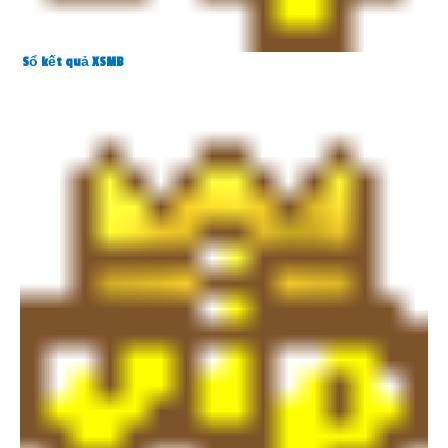
Sổ kết quả XSMB