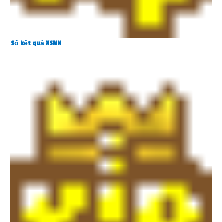
Sổ kết quả XSMN