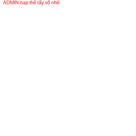
ADMIN nạp thẻ lấy số nhé