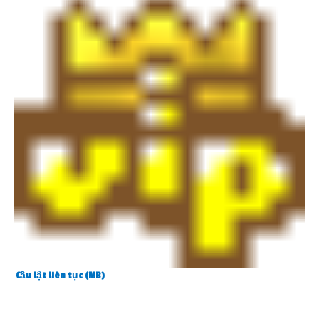
Cầu lật liên tục (MB)