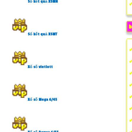
Sổ kết quả XSMN
b
Sổ kết quả XSMT
Xổ số vietlott
Xổ số Mega 6/45