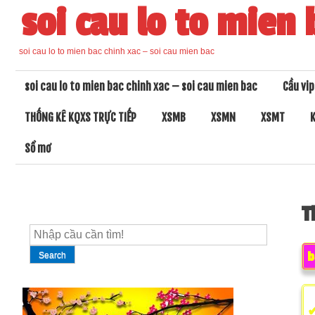
Skip
soi cau lo to mien 
to
content
soi cau lo to mien bac chinh xac – soi cau mien bac
soi cau lo to mien bac chinh xac – soi cau mien bac
Cầu vip
THỐNG KÊ KQXS TRỰC TIẾP
XSMB
XSMN
XSMT
K
Sổ mơ
T
b
Search