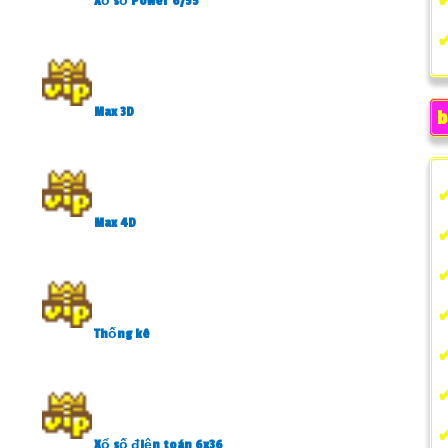
Xổ số Power 6/55
Max 3D
b
Max 4D
Thống kê
Xổ số điện toán 6x36