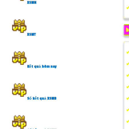
XSMN
b
XSMT
Kết quả hôm nay
Sổ kết quả XSMB