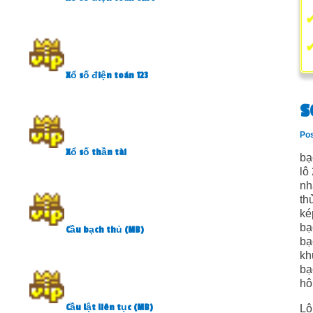
Xổ số điện toán 123
s
Po
Xổ số thần tài
bạ
lô
nh
th
ké
bạ
Cầu bạch thủ (MB)
bạ
kh
bạ
hô
Cầu lật liên tục (MB)
Lô