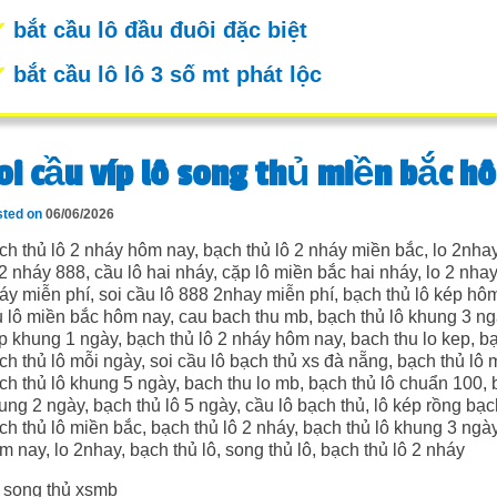
✔
bắt cầu lô đầu đuôi đặc biệt
✔
bắt cầu lô lô 3 số mt phát lộc
oi cầu víp lô song thủ miền bắc h
sted on
06/06/2026
ch thủ lô 2 nháy hôm nay, bạch thủ lô 2 nháy miền bắc, lo 2nhay,
 2 nháy 888, cầu lô hai nháy, cặp lô miền bắc hai nháy, lo 2 nhay,
áy miễn phí, soi cầu lô 888 2nhay miễn phí, bạch thủ lô kép hô
ủ lô miền bắc hôm nay, cau bach thu mb, bạch thủ lô khung 3 ngà
p khung 1 ngày, bạch thủ lô 2 nháy hôm nay, bach thu lo kep, bạc
ch thủ lô mỗi ngày, soi cầu lô bạch thủ xs đà nẵng, bạch thủ lô 
ch thủ lô khung 5 ngày, bach thu lo mb, bạch thủ lô chuẩn 100, bạ
ung 2 ngày, bạch thủ lô 5 ngày, cầu lô bạch thủ, lô kép rồng bạc
ch thủ lô miền bắc, bạch thủ lô 2 nháy, bạch thủ lô khung 3 ngà
m nay, lo 2nhay, bạch thủ lô, song thủ lô, bạch thủ lô 2 nháy
 song thủ xsmb