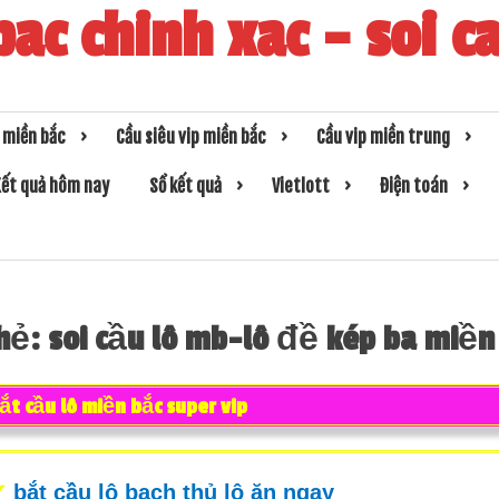
bac chinh xac – soi 
 miền bắc
Cầu siêu vip miền bắc
Cầu vip miền trung
ết quả hôm nay
Sổ kết quả
Vietlott
Điện toán
hẻ:
soi cầu lô mb-lô đề kép ba miền
ắt cầu lô miền bắc super vip
✔
bắt cầu lô bạch thủ lô ăn ngay