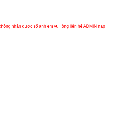
à không nhận được số anh em vui lòng liên hệ ADMIN nạp