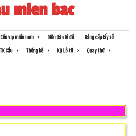
cau mien bac
Cầu vip miền nam
Diễn đàn lô đề
Đẳng cấp lấy số
TK Cầu
Thống kê
KQ Lô tô
Quay thử