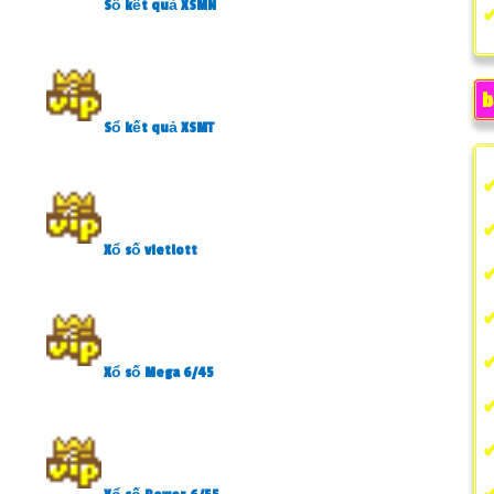
Sổ kết quả XSMN
b
Sổ kết quả XSMT
Xổ số vietlott
Xổ số Mega 6/45