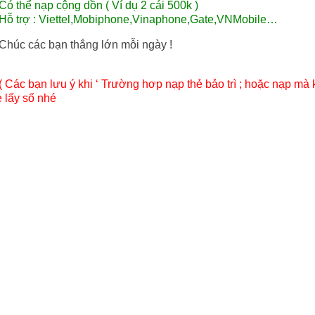
Có thể nạp cộng dồn ( Ví dụ 2 cái 500k )
Hỗ trợ : Viettel,Mobiphone,Vinaphone,Gate,VNMobile…
Chúc các bạn thắng lớn mỗi ngày !
( Các bạn lưu ý khi ‘ Trường hơp nạp thẻ bảo trì ; hoặc nạp m
ẻ lấy số nhé