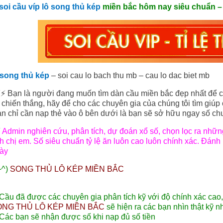
soi cầu víp lô song thủ kép
miền bắc hôm nay siêu chuẩn 
 song thủ kép
– soi cau lo bach thu mb – cau lo dac biet mb
⚡️⚡️ Bạn là người đang muốn tìm dàn cầu miền bắc đẹp nhất để 
 chiến thắng, hãy để cho các chuyên gia của chúng tôi tìm giúp
ản chỉ cần nạp thẻ vào ô bên dưới là bạn sẽ sở hữu ngay số c
️
Admin nghiên cứu, phân tích, dự đoán xổ số, chọn lọc ra nhữ
h chị em. Số siêu chuẩn tỷ lệ ăn luôn cao luôn chính xác. Đán
ày
~^)
SONG THỦ LÔ KÉP MIỀN BẮC
Cầu đã được các chuyên gia phân tích kỹ với độ chính xác cao
NG THỦ LÔ KÉP MIỀN BẮC
sẽ hiện ra các bạn nhìn thật kỹ n
Các bạn sẽ nhận được số khi nạp đủ số tiền