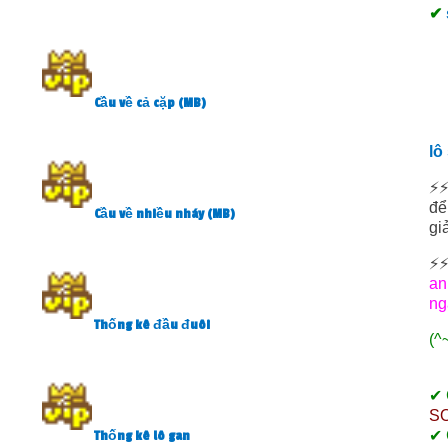
✔
Cầu về cả cặp (MB)
lô
⚡️
để
Cầu về nhiều nháy (MB)
gi
⚡️⚡
an
ng
Thống kê đầu đuôi
(^
✔ 
SO
✔ 
Thống kê lô gan