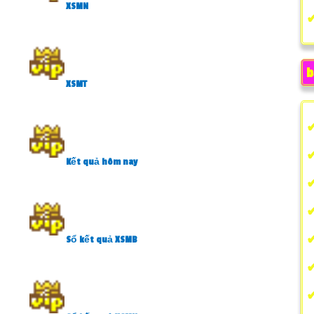
XSMN
b
XSMT
Kết quả hôm nay
Sổ kết quả XSMB