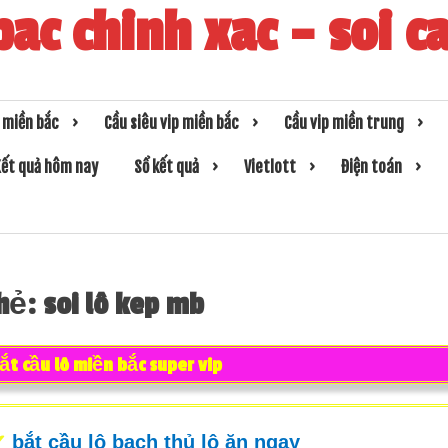
bac chinh xac – soi 
 miền bắc
Cầu siêu vip miền bắc
Cầu vip miền trung
ết quả hôm nay
Sổ kết quả
Vietlott
Điện toán
hẻ:
soi lô kep mb
ắt cầu lô miền bắc super vip
✔
bắt cầu lô bạch thủ lô ăn ngay