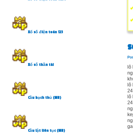
Xổ số điện toán 123
s
Po
Xổ số thần tài
lô
ng
kh
lô
24
lô
Cầu bạch thủ (MB)
24
ng
ke
ng
ga
Cầu lật liên tục (MB)