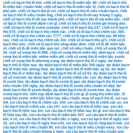
chốt số bạch thủ lô kim
,
chốt số bạch thủ lô miền bắc 88
,
chốt số bạch thủ
lô miền bắc chuẩn nhất
,
chốt số bạch thủ lô miền bắc lô
,
chốt số bạch thủ lô
phú yên
,
chốt số bạch thủ lô rơi
,
chốt số bạch thủ lô siêu chuẩn bạch
,
chốt
số bạch thủ lô siêu chuẩn ông
,
chốt số bạch thủ lô tối nay khung 3 ngày
,
chốt số bạch thủ lô tối nay thành phố
,
chốt số bạch thủ lô vip miền bắc
,
chốt
số bạch thủ lô xsmb đánh con gì
,
chốt số bạch thủ lô xsmb gio hoang dao
,
chốt số bạch thủ lô xsmb youtube
,
chốt số lô bạch thủ 247
,
chốt số lô bạch
thủ 678
,
chốt số lô bạch thủ chính xác
,
chốt số lô bạch thủ chính xác 365
,
chốt số lô bạch thủ chính xác 7777
,
chốt số lô bạch thủ chính xác 99 hôm
nay
,
chốt số lô bạch thủ chính xác êm
,
chốt số lô bạch thủ u23
,
chốt số lô
bạch thủ ước
,
chốt số lô bạch thủ vàng nhận định
,
chốt số lô đề miền bắc
ơi
,
chốt số lô đề miền bắc qua net
,
chốt số siêu chuẩn
,
chốt số song thủ lô
56
,
chốt số song thủ lô 888
,
chốt số song thủ lô miền bắc định bạch
,
chốt số
song thủ lô miền bắc online miễn phí
,
chốt số song thủ lô miền bắc xsmb
,
chốt số song thủ lô phương trang
,
dự đoán bạch thủ lô 2 ngày
,
dự đoán
bạch thủ lô hôm nay
,
dự đoán bạch thủ lô miền bắc 500 ngày
,
dự đoán bạch
thủ lô miền bắc phong thuỷ
,
dự đoán bạch thủ lô miền bắc uy tín
,
dự đoán
bạch thủ lô ư miền bắc
,
dự đoán bạch thủ lô xổ số 02
,
dự đoán bạch thủ lô
xổ số everton
,
dự đoán bạch thủ lô xsmb chính xác con
,
dự đoán bạch thủ
lô xsmb hòa
,
dự đoán bạch thủ lô xsmb lô gan
,
dự đoán bạch thủ lô xsmb
siêu chuẩn 100 ngày
,
dự đoán bạch thủ lô xsmb siêu chuẩn số đẹp
,
dự
đoán bạch thủ lô xsmb thuận
,
dự đoán bạch thủ lô xsmb tum
,
dự đoán
xsmb bạch thủ
,
hôm nay đánh bạch thủ lô con gì
,
lô song thủ miền bắc
,
lô
song thủ xsmb
,
miền bắc hôm nay siêu chuẩn
,
mua số bạch thủ lô
,
soi cau
5/9
,
soi cầu bạch thủ lô chính xác 100
,
soi cầu bạch thủ lô chính xác an
,
soi
cầu bạch thủ lô chính xác cầu 247
,
soi cầu bạch thủ lô hôm nay
,
soi cầu
bạch thủ lô hôm nay âm
,
soi cầu bạch thủ lô hôm nay ăn gì
,
soi cầu bạch thủ
lô hôm nay lắk
,
soi cầu bạch thủ lô miền bắc 007
,
soi cầu bạch thủ lô miền
bắc 4 số
,
soi cầu bạch thủ lô miền bắc e ngày
,
soi cầu bạch thủ lô ngày mai
16
,
soi cầu bạch thủ lô ngày mai ướt
,
soi cầu bạch thủ lô rồng bạch kim
,
soi
cầu bạch thủ lô siêu chuẩn 99
,
soi cầu bạch thủ lô siêu chuẩn easy
,
soi cầu
bạch thủ lô siêu chuẩn khung 2 ngày
,
soi cầu bạch thủ lô siêu chuẩn one
,