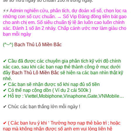
sẽ sở hữu ngay số chuẩn 100% trong ngày.
⚡️⚡️
Admin nghiên cứu, phân tích, dự đoán xổ số, chọn lọc ra
những con số cực chuẩn. → Số Vip Đáng đồng tiền bát gạo
cho anh chị em. Số siêu chuẩn tỷ lệ ăn luôn cao luôn chính
xác. Đánh 1 số ăn 2 nháy. Chắp cánh ước mơ làm giàu cho
bạn mỗi ngày
(^~^)
Bạch Thủ Lô Miền Bắc
✔ Cầu đã được các chuyên gia phân tích kỹ với độ chính
xác cao, sau khi các bạn nạp thẻ thành công ở mục dưới
đây
Bạch Thủ Lô Miền Bắc
sẽ hiện ra các bạn nhìn thật kỹ
nhé.
✔ Các bạn sẽ nhận được số khi nạp đủ số tiền
✔ Có thể nạp cộng dồn ( Ví dụ 2 cái 500k )
✔ Hỗ trợ : Viettel,Mobiphone,Vinaphone,Gate,VNMobile…
✔ Chúc các bạn thắng lớn mỗi ngày !
✔ ( Các bạn lưu ý khi ‘ Trường hơp nạp thẻ bảo trì ; hoặc
nạp mà không nhận được số anh em vui lòng liên hệ