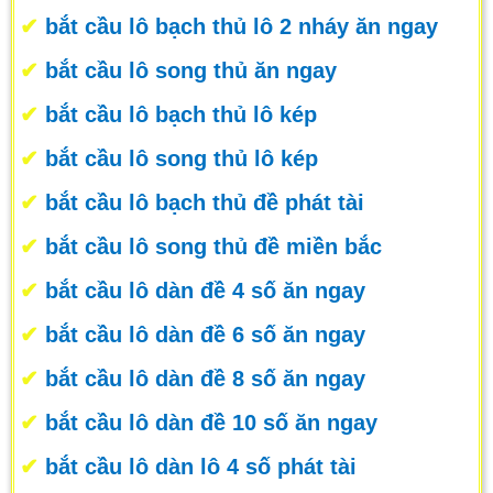
✔
bắt cầu lô bạch thủ lô 2 nháy ăn ngay
✔
bắt cầu lô song thủ ăn ngay
✔
bắt cầu lô bạch thủ lô kép
✔
bắt cầu lô song thủ lô kép
✔
bắt cầu lô bạch thủ đề phát tài
✔
bắt cầu lô song thủ đề miền bắc
✔
bắt cầu lô dàn đề 4 số ăn ngay
✔
bắt cầu lô dàn đề 6 số ăn ngay
✔
bắt cầu lô dàn đề 8 số ăn ngay
✔
bắt cầu lô dàn đề 10 số ăn ngay
✔
bắt cầu lô dàn lô 4 số phát tài