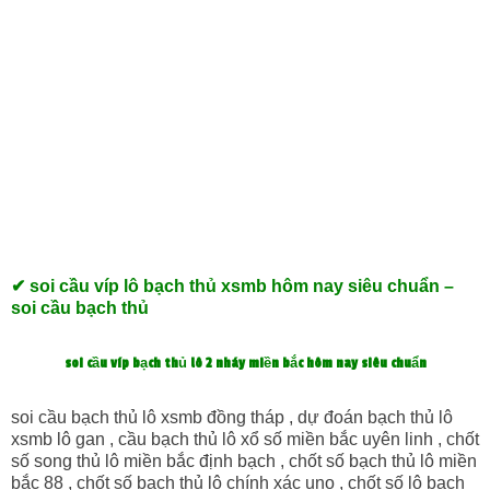
✔ soi cầu víp lô bạch thủ xsmb hôm nay siêu chuẩn –
soi cầu bạch thủ
soi cầu víp bạch thủ lô 2 nháy miền bắc hôm nay siêu chuẩn
soi cầu bạch thủ lô xsmb đồng tháp , dự đoán bạch thủ lô
xsmb lô gan , cầu bạch thủ lô xổ số miền bắc uyên linh , chốt
số song thủ lô miền bắc định bạch , chốt số bạch thủ lô miền
bắc 88 , chốt số bạch thủ lô chính xác uno , chốt số lô bạch