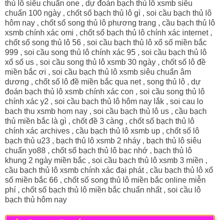
thủ lô siêu chuẩn one , dự đoán bạch thủ lô xsmb siêu
chuẩn 100 ngày , chốt số bạch thủ lô gì , soi cầu bạch thủ lô
hôm nay , chốt số song thủ lô phương trang , cầu bạch thủ lô
xsmb chính xác omi , chốt số bạch thủ lô chính xác internet ,
chốt số song thủ lô 56 , soi cầu bạch thủ lô xổ số miền bắc
999 , soi cầu song thủ lô chính xác 95 , soi cầu bạch thủ lô
xổ số us , soi cầu song thủ lô xsmb 30 ngày , chốt số lô đề
miền bắc ơi , soi cầu bạch thủ lô xsmb siêu chuẩn âm
dương , chốt số lô đề miền bắc qua net , song thủ lô , dự
đoán bạch thủ lô xsmb chính xác con , soi cầu song thủ lô
chính xác y2 , soi cầu bạch thủ lô hôm nay lắk , soi cau lo
bach thu xsmb hom nay , soi cầu bạch thủ lô us , cầu bạch
thủ miền bắc là gì , chốt đề 3 càng , chốt số bạch thủ lô
chính xác archives , cầu bạch thủ lô xsmb up , chốt số lô
bạch thủ u23 , bạch thủ lô xsmb 2 nháy , bạch thủ lô siêu
chuẩn yo88 , chốt số bạch thủ lô bạc nhớ , bạch thủ lô
khung 2 ngày miền bắc , soi cầu bạch thủ lô xsmb 3 miền ,
cầu bạch thủ lô xsmb chính xác đại phát , cầu bạch thủ lô xổ
số miền bắc 66 , chốt số song thủ lô miền bắc online miễn
phí , chốt số bạch thủ lô miền bắc chuẩn nhất , soi cầu lô
bạch thủ hôm nay