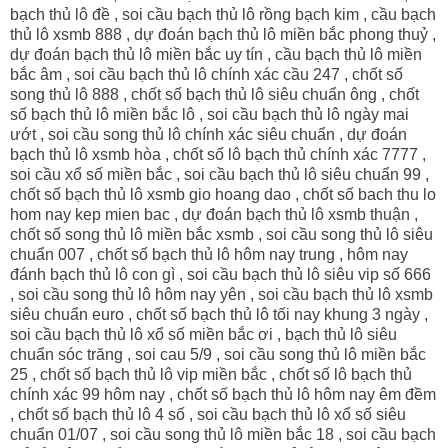
bạch thủ lô đề , soi cầu bạch thủ lô rồng bạch kim , cầu bạch
thủ lô xsmb 888 , dự đoán bạch thủ lô miền bắc phong thuỷ ,
dự đoán bạch thủ lô miền bắc uy tín , cầu bạch thủ lô miền
bắc âm , soi cầu bạch thủ lô chính xác cầu 247 , chốt số
song thủ lô 888 , chốt số bạch thủ lô siêu chuẩn ông , chốt
số bạch thủ lô miền bắc lô , soi cầu bạch thủ lô ngày mai
ướt , soi cầu song thủ lô chính xác siêu chuẩn , dự đoán
bạch thủ lô xsmb hòa , chốt số lô bạch thủ chính xác 7777 ,
soi cầu xổ số miền bắc , soi cầu bạch thủ lô siêu chuẩn 99 ,
chốt số bạch thủ lô xsmb gio hoang dao , chốt số bach thu lo
hom nay kep mien bac , dự đoán bạch thủ lô xsmb thuận ,
chốt số song thủ lô miền bắc xsmb , soi cầu song thủ lô siêu
chuẩn 007 , chốt số bạch thủ lô hôm nay trung , hôm nay
đánh bạch thủ lô con gì , soi cầu bạch thủ lô siêu vip số 666
, soi cầu song thủ lô hôm nay yên , soi cầu bạch thủ lô xsmb
siêu chuẩn euro , chốt số bạch thủ lô tối nay khung 3 ngày ,
soi cầu bạch thủ lô xổ số miền bắc ơi , bạch thủ lô siêu
chuẩn sóc trăng , soi cau 5/9 , soi cầu song thủ lô miền bắc
25 , chốt số bạch thủ lô vip miền bắc , chốt số lô bạch thủ
chính xác 99 hôm nay , chốt số bạch thủ lô hôm nay êm đềm
, chốt số bạch thủ lô 4 số , soi cầu bạch thủ lô xổ số siêu
chuẩn 01/07 , soi cầu song thủ lô miền bắc 18 , soi cầu bạch