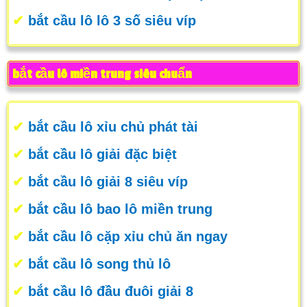
✔
bắt cầu lô lô 3 số siêu víp
bắt cầu lô miền trung siêu chuẩn
✔
bắt cầu lô xỉu chủ phát tài
✔
bắt cầu lô giải đặc biệt
✔
bắt cầu lô giải 8 siêu víp
✔
bắt cầu lô bao lô miền trung
✔
bắt cầu lô cặp xỉu chủ ăn ngay
✔
bắt cầu lô song thủ lô
✔
bắt cầu lô đầu đuôi giải 8