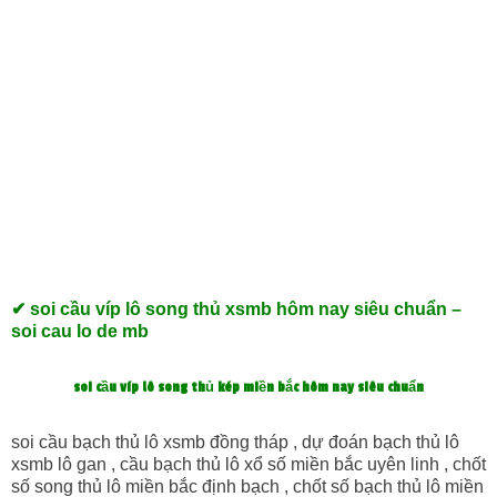
✔ soi cầu víp lô song thủ xsmb hôm nay siêu chuẩn –
soi cau lo de mb
soi cầu víp lô song thủ kép miền bắc hôm nay siêu chuẩn
soi cầu bạch thủ lô xsmb đồng tháp , dự đoán bạch thủ lô
xsmb lô gan , cầu bạch thủ lô xổ số miền bắc uyên linh , chốt
số song thủ lô miền bắc định bạch , chốt số bạch thủ lô miền