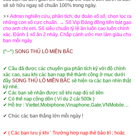
sẽ sở hữu ngay số chuẩn 100% trong ngày.
⚡️⚡️
Admin nghiên cứu, phân tích, dự đoán xổ số, chọn lọc ra
những con số cực chuẩn. → Số Vip Đáng đồng tiền bát gạo
cho anh chị em. Số siêu chuẩn tỷ lệ ăn luôn cao luôn chính
xác. Đánh 1 số ăn 2 nháy. Chắp cánh ước mơ làm giàu cho
bạn mỗi ngày
(^~^)
SONG THỦ LÔ MIỀN BẮC
✔ Cầu đã được các chuyên gia phân tích kỹ với độ chính
xác cao, sau khi các bạn nạp thẻ thành công ở mục dưới
đây
SONG THỦ LÔ MIỀN BẮC
sẽ hiện ra các bạn nhìn thật
kỹ nhé.
✔ Các bạn sẽ nhận được số khi nạp đủ số tiền
✔ Có thể nạp cộng dồn ( Ví dụ 2 cái 500k )
✔ Hỗ trợ : Viettel,Mobiphone,Vinaphone,Gate,VNMobile…
✔ Chúc các bạn thắng lớn mỗi ngày !
✔ ( Các bạn lưu ý khi ‘ Trường hơp nạp thẻ bảo trì ; hoặc