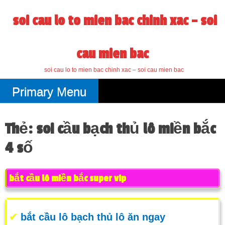
Skip
to
soi cau lo to mien bac chinh xac – soi
content
cau mien bac
soi cau lo to mien bac chinh xac – soi cau mien bac
Primary Menu
Thẻ:
soi cầu bạch thủ lô miền bắc
4 số
bắt cầu lô miền bắc super vip
✔
bắt cầu lô bạch thủ lô ăn ngay