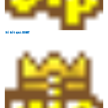
Sổ kết quả XSMT