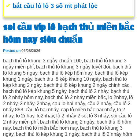
✔
bắt cầu lô lô 3 số mt phát lộc
soi cầu víp lô bạch thủ miền bắc
hôm nay siêu chuẩn
Posted on
06/08/2026
bạch thủ lô khung 3 ngày chuẩn 100, bạch thủ lô khung 3
ngày miễn phí, bạch thủ lô khung 3 ngày tuyệt đối, bạch thủ
lô khung 5 ngày, bạch thủ lô kép hôm nay, bạch thủ lô kép
khung 1 ngày, bạch thủ lô kép khung 10 ngày, bạch thủ lô
kép khung 2 ngày, bạch thủ lô kép khung 2 ngày chính xác,
bạch thủ lô kép khung 5 ngày, bạch thủ lô 2 nháy, bạch thủ
lô 2 nháy hôm nay, bạch thủ lô 2 nháy miền bắc, lo 2nhay, lô
2 nháy, 2 nháy, 2nhay, cau lo hai nháy, cầu 2 nháy, cầu lô 2
nháy 888, cầu lô hai nháy, cặp lô miền bắc hai nháy, lo 2
nhay, lo 2nhay, lo2nhay, lô 2 nháy 2 số, lô 3 nháy, soi cầu lô
2 nháy miễn phí, bạch thủ lô khung 2 ngày, bạch thủ lô hôm
nay, bạch thủ lô miền bắc hôm nay, bạch thủ lô khung 3
ngày, bạch thủ lô kép khung 1 ngày, bạch thủ lô 2 nháy hôm