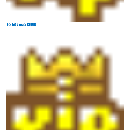
Sổ kết quả XSMB