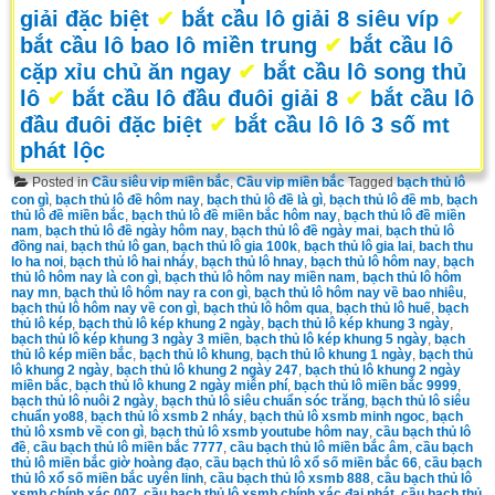
giải đặc biệt
✔
bắt cầu lô giải 8 siêu víp
✔
bắt cầu lô bao lô miền trung
✔
bắt cầu lô
cặp xỉu chủ ăn ngay
✔
bắt cầu lô song thủ
lô
✔
bắt cầu lô đầu đuôi giải 8
✔
bắt cầu lô
đầu đuôi đặc biệt
✔
bắt cầu lô lô 3 số mt
phát lộc
Posted in
Cầu siêu vip miền bắc
,
Cầu vip miền bắc
Tagged
bạch thủ lô
con gì
,
bạch thủ lô đề hôm nay
,
bạch thủ lô đề là gì
,
bạch thủ lô đề mb
,
bạch
thủ lô đề miền bắc
,
bạch thủ lô đề miền bắc hôm nay
,
bạch thủ lô đề miền
nam
,
bạch thủ lô đề ngày hôm nay
,
bạch thủ lô đề ngày mai
,
bạch thủ lô
đồng nai
,
bạch thủ lô gan
,
bạch thủ lô gia 100k
,
bạch thủ lô gia lai
,
bach thu
lo ha noi
,
bạch thủ lô hai nháy
,
bạch thủ lô hnay
,
bạch thủ lô hôm nay
,
bạch
thủ lô hôm nay là con gì
,
bạch thủ lô hôm nay miền nam
,
bạch thủ lô hôm
nay mn
,
bạch thủ lô hôm nay ra con gì
,
bạch thủ lô hôm nay về bao nhiêu
,
bạch thủ lô hôm nay về con gì
,
bạch thủ lô hôm qua
,
bạch thủ lô huế
,
bạch
thủ lô kép
,
bạch thủ lô kép khung 2 ngày
,
bạch thủ lô kép khung 3 ngày
,
bạch thủ lô kép khung 3 ngày 3 miền
,
bạch thủ lô kép khung 5 ngày
,
bạch
thủ lô kép miền bắc
,
bạch thủ lô khung
,
bạch thủ lô khung 1 ngày
,
bạch thủ
lô khung 2 ngày
,
bạch thủ lô khung 2 ngày 247
,
bạch thủ lô khung 2 ngày
miền bắc
,
bạch thủ lô khung 2 ngày miễn phí
,
bạch thủ lô miền bắc 9999
,
bạch thủ lô nuôi 2 ngày
,
bạch thủ lô siêu chuẩn sóc trăng
,
bạch thủ lô siêu
chuẩn yo88
,
bạch thủ lô xsmb 2 nháy
,
bạch thủ lô xsmb minh ngoc
,
bạch
thủ lô xsmb về con gì
,
bạch thủ lô xsmb youtube hôm nay
,
cầu bạch thủ lô
đề
,
cầu bạch thủ lô miền bắc 7777
,
cầu bạch thủ lô miền bắc âm
,
cầu bạch
thủ lô miền bắc giờ hoàng đạo
,
cầu bạch thủ lô xổ số miền bắc 66
,
cầu bạch
thủ lô xổ số miền bắc uyên linh
,
cầu bạch thủ lô xsmb 888
,
cầu bạch thủ lô
xsmb chính xác 007
,
cầu bạch thủ lô xsmb chính xác đại phát
,
cầu bạch thủ