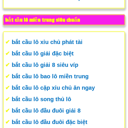
bắt cầu lô miền trung siêu chuẩn
✔
bắt cầu lô xỉu chủ phát tài
✔
bắt cầu lô giải đặc biệt
✔
bắt cầu lô giải 8 siêu víp
✔
bắt cầu lô bao lô miền trung
✔
bắt cầu lô cặp xỉu chủ ăn ngay
✔
bắt cầu lô song thủ lô
✔
bắt cầu lô đầu đuôi giải 8
✔
bắt cầu lô đầu đuôi đặc biệt