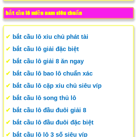
bắt cầu lô miền nam siêu chuẩn
✔
bắt cầu lô xỉu chủ phát tài
✔
bắt cầu lô giải đặc biệt
✔
bắt cầu lô giải 8 ăn ngay
✔
bắt cầu lô bao lô chuẩn xác
✔
bắt cầu lô cặp xỉu chủ siêu víp
✔
bắt cầu lô song thủ lô
✔
bắt cầu lô đầu đuôi giải 8
✔
bắt cầu lô đầu đuôi đặc biệt
✔
bắt cầu lô lô 3 số siêu víp