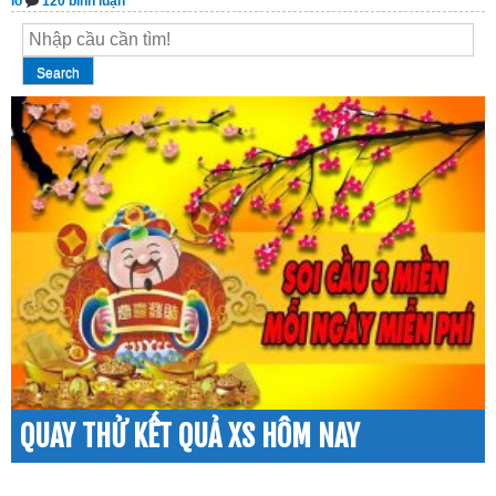
lo
120 bình luận
soi
cầu
víp
lô
Search
bạch
thủ
miền
bắc
hôm
nay
siêu
chuẩn
QUAY THỬ KẾT QUẢ XS HÔM NAY