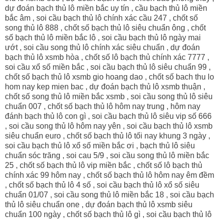
dự đoán bạch thủ lô miền bắc uy tín , cầu bạch thủ lô miền
bắc âm , soi cầu bạch thủ lô chính xác cầu 247 , chốt số
song thủ lô 888 , chốt số bạch thủ lô siêu chuẩn ông , chốt
số bạch thủ lô miền bắc lô , soi cầu bạch thủ lô ngày mai
ướt , soi cầu song thủ lô chính xác siêu chuẩn , dự đoán
bạch thủ lô xsmb hòa , chốt số lô bạch thủ chính xác 7777 ,
soi cầu xổ số miền bắc , soi cầu bạch thủ lô siêu chuẩn 99 ,
chốt số bạch thủ lô xsmb gio hoang dao , chốt số bach thu lo
hom nay kep mien bac , dự đoán bạch thủ lô xsmb thuận ,
chốt số song thủ lô miền bắc xsmb , soi cầu song thủ lô siêu
chuẩn 007 , chốt số bạch thủ lô hôm nay trung , hôm nay
đánh bạch thủ lô con gì , soi cầu bạch thủ lô siêu vip số 666
, soi cầu song thủ lô hôm nay yên , soi cầu bạch thủ lô xsmb
siêu chuẩn euro , chốt số bạch thủ lô tối nay khung 3 ngày ,
soi cầu bạch thủ lô xổ số miền bắc ơi , bạch thủ lô siêu
chuẩn sóc trăng , soi cau 5/9 , soi cầu song thủ lô miền bắc
25 , chốt số bạch thủ lô vip miền bắc , chốt số lô bạch thủ
chính xác 99 hôm nay , chốt số bạch thủ lô hôm nay êm đềm
, chốt số bạch thủ lô 4 số , soi cầu bạch thủ lô xổ số siêu
chuẩn 01/07 , soi cầu song thủ lô miền bắc 18 , soi cầu bạch
thủ lô siêu chuẩn one , dự đoán bạch thủ lô xsmb siêu
chuẩn 100 ngày , chốt số bạch thủ lô gì , soi cầu bạch thủ lô