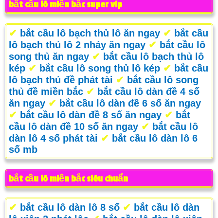
bắt cầu lô miền bắc super vip
✔
bắt cầu lô bạch thủ lô ăn ngay
✔
bắt cầu
lô bạch thủ lô 2 nháy ăn ngay
✔
bắt cầu lô
song thủ ăn ngay
✔
bắt cầu lô bạch thủ lô
kép
✔
bắt cầu lô song thủ lô kép
✔
bắt cầu
lô bạch thủ đề phát tài
✔
bắt cầu lô song
thủ đề miền bắc
✔
bắt cầu lô dàn đề 4 số
ăn ngay
✔
bắt cầu lô dàn đề 6 số ăn ngay
✔
bắt cầu lô dàn đề 8 số ăn ngay
✔
bắt
cầu lô dàn đề 10 số ăn ngay
✔
bắt cầu lô
dàn lô 4 số phát tài
✔
bắt cầu lô dàn lô 6
số mb
bắt cầu lô miền bắc siêu chuẩn
✔
bắt cầu lô dàn lô 8 số
✔
bắt cầu lô dàn