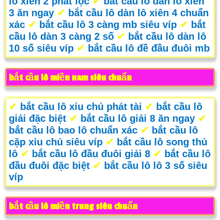
lô xiên 2 phát lộc
✔
bắt cầu lô dàn lô xiên
3 ăn ngay
✔
bắt cầu lô dàn lô xiên 4 chuẩn
xác
✔
bắt cầu lô 3 càng mb siêu víp
✔
bắt
cầu lô dàn 3 càng 2 số
✔
bắt cầu lô dàn lô
10 số siêu víp
✔
bắt cầu lô đề đầu đuôi mb
bắt cầu lô miền nam siêu chuẩn
✔
bắt cầu lô xỉu chủ phát tài
✔
bắt cầu lô
giải đặc biệt
✔
bắt cầu lô giải 8 ăn ngay
✔
bắt cầu lô bao lô chuẩn xác
✔
bắt cầu lô
cặp xỉu chủ siêu víp
✔
bắt cầu lô song thủ
lô
✔
bắt cầu lô đầu đuôi giải 8
✔
bắt cầu lô
đầu đuôi đặc biệt
✔
bắt cầu lô lô 3 số siêu
víp
bắt cầu lô miền trung siêu chuẩn