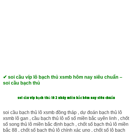
✔ soi cầu víp lô bạch thủ xsmb hôm nay siêu chuẩn –
soi cầu bạch thủ
soi cầu víp bạch thủ lô 2 nháy miền bắc hôm nay siêu chuẩn
soi cầu bạch thủ lô xsmb đồng tháp , dự đoán bạch thủ lô
xsmb lô gan , cầu bạch thủ lô xổ số miền bắc uyên linh , chốt
số song thủ lô miền bắc định bạch , chốt số bạch thủ lô miền
bắc 88 , chốt số bạch thủ lô chính xác uno , chốt số lô bạch