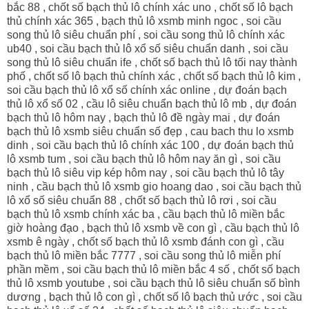
bắc 88 , chốt số bạch thủ lô chính xác uno , chốt số lô bạch
thủ chính xác 365 , bạch thủ lô xsmb minh ngoc , soi cầu
song thủ lô siêu chuẩn phí , soi cầu song thủ lô chính xác
ub40 , soi cầu bạch thủ lô xổ số siêu chuẩn danh , soi cầu
song thủ lô siêu chuẩn ife , chốt số bạch thủ lô tối nay thành
phố , chốt số lô bạch thủ chính xác , chốt số bạch thủ lô kim ,
soi cầu bạch thủ lô xổ số chính xác online , dự đoán bạch
thủ lô xổ số 02 , cầu lô siêu chuẩn bạch thủ lô mb , dự đoán
bạch thủ lô hôm nay , bạch thủ lô đề ngày mai , dự đoán
bạch thủ lô xsmb siêu chuẩn số đẹp , cau bach thu lo xsmb
dinh , soi cầu bạch thủ lô chính xác 100 , dự đoán bạch thủ
lô xsmb tum , soi cầu bạch thủ lô hôm nay ăn gì , soi cầu
bạch thủ lô siêu vip kép hôm nay , soi cầu bạch thủ lô tây
ninh , cầu bạch thủ lô xsmb gio hoang dao , soi cầu bạch thủ
lô xổ số siêu chuẩn 88 , chốt số bạch thủ lô rơi , soi cầu
bạch thủ lô xsmb chính xác ba , cầu bạch thủ lô miền bắc
giờ hoàng đạo , bạch thủ lô xsmb về con gì , cầu bạch thủ lô
xsmb ê ngày , chốt số bạch thủ lô xsmb đánh con gì , cầu
bạch thủ lô miền bắc 7777 , soi cầu song thủ lô miễn phí
phần mềm , soi cầu bạch thủ lô miền bắc 4 số , chốt số bạch
thủ lô xsmb youtube , soi cầu bạch thủ lô siêu chuẩn số bình
dương , bạch thủ lô con gì , chốt số lô bạch thủ ước , soi cầu