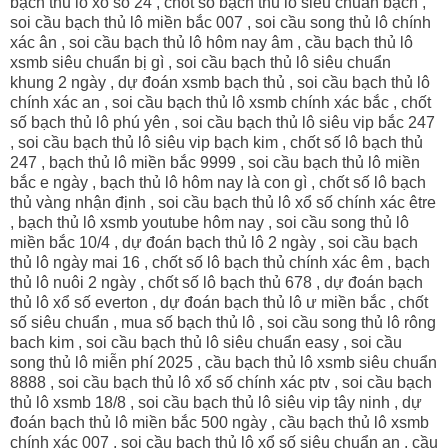
bạch thủ lô xổ số 24 , chốt số bạch thủ lô siêu chuẩn bạch ,
soi cầu bạch thủ lô miền bắc 007 , soi cầu song thủ lô chính
xác ân , soi cầu bạch thủ lô hôm nay âm , cầu bạch thủ lô
xsmb siêu chuẩn bị gì , soi cầu bạch thủ lô siêu chuẩn
khung 2 ngày , dự đoán xsmb bạch thủ , soi cầu bạch thủ lô
chính xác an , soi cầu bạch thủ lô xsmb chính xác bắc , chốt
số bạch thủ lô phú yên , soi cầu bạch thủ lô siêu vip bắc 247
, soi cầu bạch thủ lô siêu vip bạch kim , chốt số lô bạch thủ
247 , bạch thủ lô miền bắc 9999 , soi cầu bạch thủ lô miền
bắc e ngày , bạch thủ lô hôm nay là con gì , chốt số lô bạch
thủ vàng nhận định , soi cầu bạch thủ lô xổ số chính xác être
, bạch thủ lô xsmb youtube hôm nay , soi cầu song thủ lô
miền bắc 10/4 , dự đoán bạch thủ lô 2 ngày , soi cầu bạch
thủ lô ngày mai 16 , chốt số lô bạch thủ chính xác êm , bạch
thủ lô nuôi 2 ngày , chốt số lô bạch thủ 678 , dự đoán bạch
thủ lô xổ số everton , dự đoán bạch thủ lô ư miền bắc , chốt
số siêu chuẩn , mua số bạch thủ lô , soi cầu song thủ lô rông
bach kim , soi cầu bạch thủ lô siêu chuẩn easy , soi cầu
song thủ lô miễn phí 2025 , cầu bạch thủ lô xsmb siêu chuẩn
8888 , soi cầu bạch thủ lô xổ số chính xác ptv , soi cầu bạch
thủ lô xsmb 18/8 , soi cầu bạch thủ lô siêu vip tây ninh , dự
đoán bạch thủ lô miền bắc 500 ngày , cầu bạch thủ lô xsmb
chính xác 007 , soi cầu bạch thủ lô xổ số siêu chuẩn an , cầu