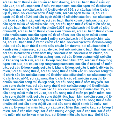
soi cầu bạch thủ lô siêu chuẩn số bình dương
,
soi cầu bạch thủ lô siêu vip
bắc 247
,
soi cầu bạch thủ lô siêu vip bạch kim
,
soi cầu bạch thủ lô siêu vip
kép hôm nay
,
soi cầu bạch thủ lô siêu vip số 666
,
soi cầu bạch thủ lô siêu
vip tây ninh
,
soi cầu bạch thủ lô tây ninh
,
soi cầu bạch thủ lô us
,
soi cầu
bạch thủ lô xổ số 24
,
soi cầu bạch thủ lô xổ số chính xác être
,
soi cầu bạch
thủ lô xổ số chính xác online
,
soi cầu bạch thủ lô xổ số chính xác ptv
,
soi
cầu bạch thủ lô xổ số miền bắc 999
,
soi cầu bạch thủ lô xổ số miền bắc ơi
,
soi cầu bạch thủ lô xổ số siêu chuẩn 01/07
,
soi cầu bạch thủ lô xổ số siêu
chuẩn 88
,
soi cầu bạch thủ lô xổ số siêu chuẩn an
,
soi cầu bạch thủ lô xổ số
siêu chuẩn danh
,
soi cầu bạch thủ lô xổ số us
,
soi cầu bạch thủ lô xsmb
18/8
,
soi cầu bạch thủ lô xsmb 3 miền
,
soi cầu bạch thủ lô xsmb chính xác
ba
,
soi cầu bạch thủ lô xsmb chính xác bắc
,
soi cầu bạch thủ lô xsmb đồng
tháp
,
soi cầu bạch thủ lô xsmb siêu chuẩn âm dương
,
soi cầu bạch thủ lô
xsmb siêu chuẩn euro
,
soi cau de dac biet mb
,
soi cầu lô bạch thủ hôm nay
,
soi cau lo bach thu xsmb hom nay
,
soi cau lo de
,
soi cau lo de chuan
,
soi
cau lo de mb
,
soi cầu lô kép quảng nam
,
soi cầu lô kép quảng ngãi
,
soi cầu
lô kép rồng bạch kim
,
soi cầu lô kép rồng bạch kim 777
,
soi cầu lô kép rồng
bạch kim 888
,
soi cau lo kep rong vang bach kim
,
soi cầu lô kép xổ số miền
bắc
,
soi cầu lô kép xsmb
,
soi cầu lô khung lô kép
,
soi cầu lô mb-lô đề kép ba
miền
,
Soi cầu song thủ lô
,
soi cầu song thủ lô chính xác 95
,
soi cầu song thủ
lô chính xác ân
,
soi cầu song thủ lô chính xác siêu chuẩn
,
soi cầu song thủ
lô chính xác ub40
,
soi cầu song thủ lô chính xác y2
,
soi cầu song thủ lô
chuẩn
,
soi cầu song thủ lô đẹp nhất
,
soi cầu song thủ lô hôm nay yên
,
soi
cau song thu lo kep
,
soi cầu song thủ lô mb
,
soi cầu song thủ lô miền bắc
10/4
,
soi cầu song thủ lô miền bắc 18
,
soi cầu song thủ lô miền bắc 25
,
soi
cầu song thủ lô miễn phí 2018
,
soi cầu song thủ lô miễn phí phần mềm
,
soi
cầu song thủ lô nuôi
,
soi cầu song thủ lô rông bach kim
,
soi cầu song thủ lô
siêu chuẩn 007
,
soi cầu song thủ lô siêu chuẩn ife
,
soi cầu song thủ lô siêu
chuẩn phí
,
soi cầu song thủ lô vip
,
soi cầu song thủ lô xsmb 30 ngày
,
soi
cầu víp lô song thủ miền bắc
,
soi cầu xổ số Miền Bắc
,
soi lo kep
,
soi lo kep 3
mien
,
soi lô kép hôm nay
,
soi lô kép khung 2 ngày
,
soi lô kep mb
,
soi lô kép
mb miễn phí
,
soi lo kep mien bac
,
soi lô kép miền bắc hôm nay
,
Soi lô kép