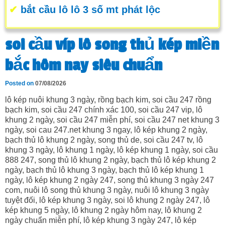
✔
bắt cầu lô lô 3 số mt phát lộc
soi cầu víp lô song thủ kép miền
bắc hôm nay siêu chuẩn
Posted on
07/08/2026
lô kép nuôi khung 3 ngày, rồng bạch kim, soi cầu 247 rồng
bạch kim, soi cầu 247 chính xác 100, soi cầu 247 vip, lô
khung 2 ngày, soi cầu 247 miễn phí, soi cầu 247 net khung 3
ngày, soi cau 247.net khung 3 ngay, lô kép khung 2 ngày,
bạch thủ lô khung 2 ngày, song thủ de, soi cầu 247 tv, lô
khung 3 ngày, lô khung 1 ngày, lô kép khung 1 ngày, soi cầu
888 247, song thủ lô khung 2 ngày, bạch thủ lô kép khung 2
ngày, bạch thủ lô khung 3 ngày, bạch thủ lô kép khung 1
ngày, lô kép khung 2 ngày 247, song thủ khung 3 ngày 247
com, nuôi lô song thủ khung 3 ngày, nuôi lô khung 3 ngày
tuyệt đối, lô kép khung 3 ngày, soi lô khung 2 ngày 247, lô
kép khung 5 ngày, lô khung 2 ngày hôm nay, lô khung 2
ngày chuẩn miễn phí, lô kép khung 3 ngày 247, lô kép