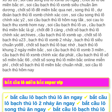
miền bắc ơi , soi cầu bạch thủ lô xsmb siêu chuẩn âm
dương , chốt số lô đề miền bắc qua net , song thủ lô , dự
đoán bạch thủ lô xsmb chính xác con , soi cầu song thủ lô
chính xác y2 , soi cầu bạch thủ lô hôm nay lắk , soi cau lo
bach thu xsmb hom nay , soi cầu bạch thủ lô us , cầu bạch
thủ miền bắc là gì , chốt đề 3 càng , chốt số bạch thủ lô
chính xác archives , cầu bạch thủ lô xsmb up , chốt số lô
bạch thủ u23 , bạch thủ lô xsmb 2 nháy , bạch thủ lô siêu
chuẩn yo88 , chốt số bạch thủ lô bạc nhớ , bạch thủ lô
khung 2 ngày miền bắc , soi cầu bạch thủ lô xsmb 3 miền ,
cầu bạch thủ lô xsmb chính xác đại phát , cầu bạch thủ lô xổ
số miền bắc 66 , chốt số song thủ lô miền bắc online miễn
phí , chốt số bạch thủ lô miền bắc chuẩn nhất , soi cầu lô
bạch thủ hôm nay
bắt cầu lô miền bắc super vip
✔
bắt cầu lô bạch thủ lô ăn ngay
✔
bắt cầu
lô bạch thủ lô 2 nháy ăn ngay
✔
bắt cầu lô
song thủ ăn ngay
✔
bắt cầu lô bạch thủ lô