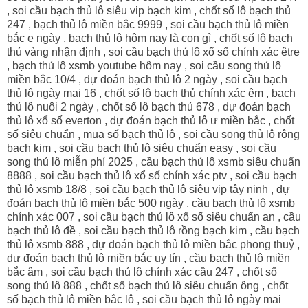
, soi cầu bạch thủ lô siêu vip bạch kim , chốt số lô bạch thủ
247 , bạch thủ lô miền bắc 9999 , soi cầu bạch thủ lô miền
bắc e ngày , bạch thủ lô hôm nay là con gì , chốt số lô bạch
thủ vàng nhận định , soi cầu bạch thủ lô xổ số chính xác être
, bạch thủ lô xsmb youtube hôm nay , soi cầu song thủ lô
miền bắc 10/4 , dự đoán bạch thủ lô 2 ngày , soi cầu bạch
thủ lô ngày mai 16 , chốt số lô bạch thủ chính xác êm , bạch
thủ lô nuôi 2 ngày , chốt số lô bạch thủ 678 , dự đoán bạch
thủ lô xổ số everton , dự đoán bạch thủ lô ư miền bắc , chốt
số siêu chuẩn , mua số bạch thủ lô , soi cầu song thủ lô rông
bach kim , soi cầu bạch thủ lô siêu chuẩn easy , soi cầu
song thủ lô miễn phí 2025 , cầu bạch thủ lô xsmb siêu chuẩn
8888 , soi cầu bạch thủ lô xổ số chính xác ptv , soi cầu bạch
thủ lô xsmb 18/8 , soi cầu bạch thủ lô siêu vip tây ninh , dự
đoán bạch thủ lô miền bắc 500 ngày , cầu bạch thủ lô xsmb
chính xác 007 , soi cầu bạch thủ lô xổ số siêu chuẩn an , cầu
bạch thủ lô đề , soi cầu bạch thủ lô rồng bạch kim , cầu bạch
thủ lô xsmb 888 , dự đoán bạch thủ lô miền bắc phong thuỷ ,
dự đoán bạch thủ lô miền bắc uy tín , cầu bạch thủ lô miền
bắc âm , soi cầu bạch thủ lô chính xác cầu 247 , chốt số
song thủ lô 888 , chốt số bạch thủ lô siêu chuẩn ông , chốt
số bạch thủ lô miền bắc lô , soi cầu bạch thủ lô ngày mai