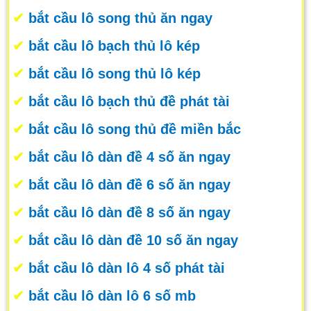
✔
bắt cầu lô song thủ ăn ngay
✔
bắt cầu lô bạch thủ lô kép
✔
bắt cầu lô song thủ lô kép
✔
bắt cầu lô bạch thủ đề phát tài
✔
bắt cầu lô song thủ đề miền bắc
✔
bắt cầu lô dàn đề 4 số ăn ngay
✔
bắt cầu lô dàn đề 6 số ăn ngay
✔
bắt cầu lô dàn đề 8 số ăn ngay
✔
bắt cầu lô dàn đề 10 số ăn ngay
✔
bắt cầu lô dàn lô 4 số phát tài
✔
bắt cầu lô dàn lô 6 số mb