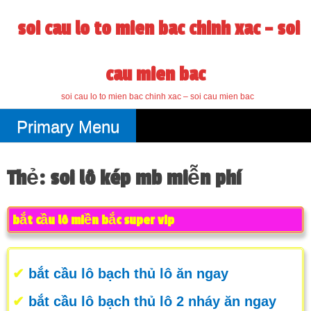
Skip
to
soi cau lo to mien bac chinh xac – soi
content
cau mien bac
soi cau lo to mien bac chinh xac – soi cau mien bac
Primary Menu
Thẻ:
soi lô kép mb miễn phí
bắt cầu lô miền bắc super vip
✔
bắt cầu lô bạch thủ lô ăn ngay
✔
bắt cầu lô bạch thủ lô 2 nháy ăn ngay