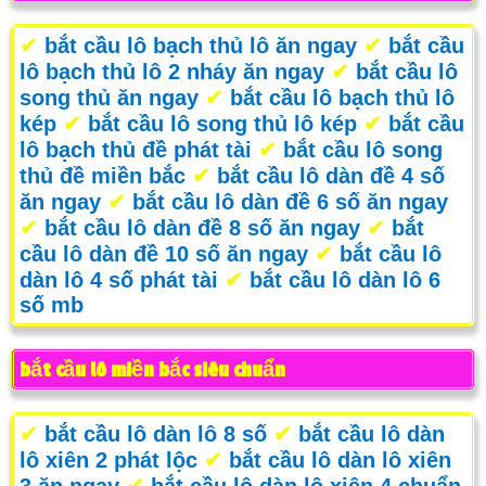
✔
bắt cầu lô bạch thủ lô ăn ngay
✔
bắt cầu
lô bạch thủ lô 2 nháy ăn ngay
✔
bắt cầu lô
song thủ ăn ngay
✔
bắt cầu lô bạch thủ lô
kép
✔
bắt cầu lô song thủ lô kép
✔
bắt cầu
lô bạch thủ đề phát tài
✔
bắt cầu lô song
thủ đề miền bắc
✔
bắt cầu lô dàn đề 4 số
ăn ngay
✔
bắt cầu lô dàn đề 6 số ăn ngay
✔
bắt cầu lô dàn đề 8 số ăn ngay
✔
bắt
cầu lô dàn đề 10 số ăn ngay
✔
bắt cầu lô
dàn lô 4 số phát tài
✔
bắt cầu lô dàn lô 6
số mb
bắt cầu lô miền bắc siêu chuẩn
✔
bắt cầu lô dàn lô 8 số
✔
bắt cầu lô dàn
lô xiên 2 phát lộc
✔
bắt cầu lô dàn lô xiên