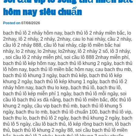
víp
lô
hôm nay siêu chuẩn
song
thủ
kép
miền
Posted on
07/08/2026
bắc
hôm
bạch thủ lô 2 nháy hôm nay, bạch thủ lô 2 nháy miền bắc, lo
nay
siêu
2nhay, lô 2 nháy, 2 nháy, 2nhay, cau lo hai nháy, cầu 2 nháy,
chuẩn
cầu lô 2 nháy 888, cầu lô hai nháy, cặp lô miền bắc hai
nháy, lo 2 nhay, lo 2nhay, lo2nhay, lô 2 nháy 2 số, lô 3 nháy,
, soi cầu lô 2 nháy miễn phí, soi cầu lô 888 2nhay miễn phí,
bạch thủ lô kép hôm nay, bạch thủ lô khung 2 ngày, bạch thủ
lô hôm nay, bạch thủ lô miền bắc hôm nay, cau bach thu mb,
bạch thủ lô khung 3 ngày, bạch thủ kép, bạch thủ lô kép
khung 2 ngày, bạch thủ lô kép khung 1 ngày, bạch thủ lô 2
nháy hôm nay, bach thu lo kep, bạch thủ lô, bạch thu lô,
bạch thủ lô kép miễn phí 1 ngày, bạch thủ lô mỗi ngày, soi
cầu lô bạch thủ xs đà nẵng, bạch thủ lô miền bắc, độc thủ lô
khung 2 ngày, cầu vip bạch thủ mb, bạch thủ lô khung 5
ngày, bach thu lo mb, bạch thủ lô chuẩn 100, bạch thủ lô vip,
bach thu lo, bạch thủ lô 2 ngày, bạch thủ khung 2 ngày, bạch
thủ lô 5 ngày, cầu lô bạch thủ, lô kép rồng bạch kim, lô bạch
thủ, bạch thủ lô khung 2 ngày 88, soi cầu bạch thủ lô miền