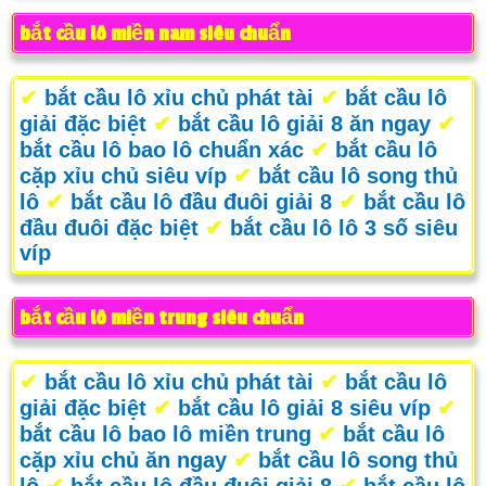
bắt cầu lô miền nam siêu chuẩn
✔
bắt cầu lô xỉu chủ phát tài
✔
bắt cầu lô
giải đặc biệt
✔
bắt cầu lô giải 8 ăn ngay
✔
bắt cầu lô bao lô chuẩn xác
✔
bắt cầu lô
cặp xỉu chủ siêu víp
✔
bắt cầu lô song thủ
lô
✔
bắt cầu lô đầu đuôi giải 8
✔
bắt cầu lô
đầu đuôi đặc biệt
✔
bắt cầu lô lô 3 số siêu
víp
bắt cầu lô miền trung siêu chuẩn
✔
bắt cầu lô xỉu chủ phát tài
✔
bắt cầu lô
giải đặc biệt
✔
bắt cầu lô giải 8 siêu víp
✔
bắt cầu lô bao lô miền trung
✔
bắt cầu lô
cặp xỉu chủ ăn ngay
✔
bắt cầu lô song thủ
lô
✔
bắt cầu lô đầu đuôi giải 8
✔
bắt cầu lô