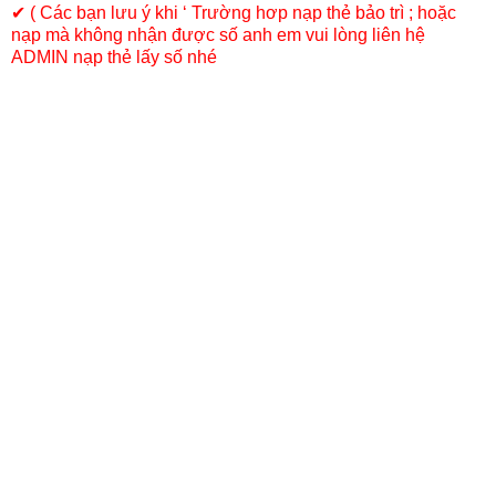
✔ ( Các bạn lưu ý khi ‘ Trường hơp nạp thẻ bảo trì ; hoặc
nạp mà không nhận được số anh em vui lòng liên hệ
ADMIN nạp thẻ lấy số nhé