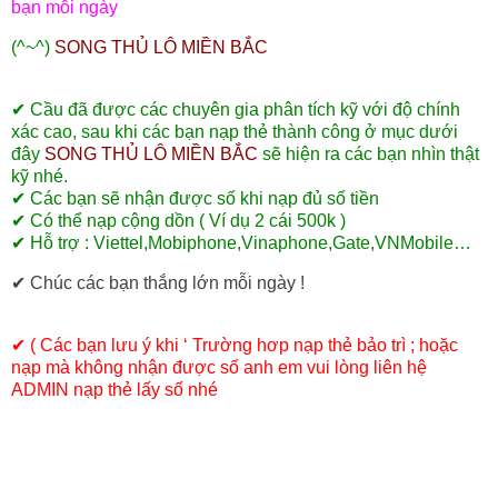
bạn mỗi ngày
(^~^)
SONG THỦ LÔ MIỀN BẮC
✔ Cầu đã được các chuyên gia phân tích kỹ với độ chính
xác cao, sau khi các bạn nạp thẻ thành công ở mục dưới
đây
SONG THỦ LÔ MIỀN BẮC
sẽ hiện ra các bạn nhìn thật
kỹ nhé.
✔ Các bạn sẽ nhận được số khi nạp đủ số tiền
✔ Có thể nạp cộng dồn ( Ví dụ 2 cái 500k )
✔ Hỗ trợ : Viettel,Mobiphone,Vinaphone,Gate,VNMobile…
✔ Chúc các bạn thắng lớn mỗi ngày !
✔ ( Các bạn lưu ý khi ‘ Trường hơp nạp thẻ bảo trì ; hoặc
nạp mà không nhận được số anh em vui lòng liên hệ
ADMIN nạp thẻ lấy số nhé