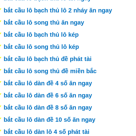
✔
bắt cầu lô bạch thủ lô 2 nháy ăn ngay
✔
bắt cầu lô song thủ ăn ngay
✔
bắt cầu lô bạch thủ lô kép
✔
bắt cầu lô song thủ lô kép
✔
bắt cầu lô bạch thủ đề phát tài
✔
bắt cầu lô song thủ đề miền bắc
✔
bắt cầu lô dàn đề 4 số ăn ngay
✔
bắt cầu lô dàn đề 6 số ăn ngay
✔
bắt cầu lô dàn đề 8 số ăn ngay
✔
bắt cầu lô dàn đề 10 số ăn ngay
✔
bắt cầu lô dàn lô 4 số phát tài