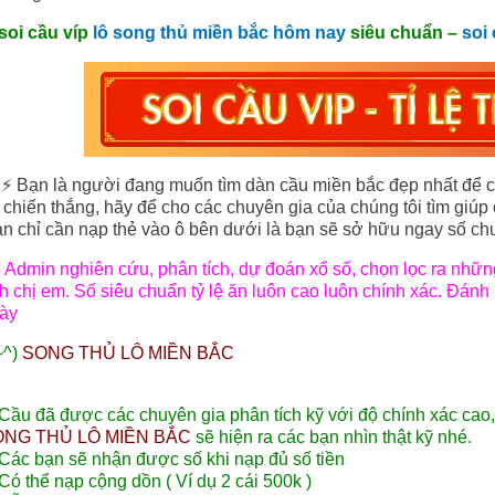
soi cầu víp
lô song thủ miền bắc hôm nay
siêu chuẩn –
soi
⚡️⚡️ Bạn là người đang muốn tìm dàn cầu miền bắc đẹp nhất để 
 chiến thắng, hãy để cho các chuyên gia của chúng tôi tìm giúp
ản chỉ cần nạp thẻ vào ô bên dưới là bạn sẽ sở hữu ngay số c
️
Admin nghiên cứu, phân tích, dự đoán xổ số, chọn lọc ra nhữ
h chị em. Số siêu chuẩn tỷ lệ ăn luôn cao luôn chính xác. Đán
ày
~^)
SONG THỦ LÔ MIỀN BẮC
Cầu đã được các chuyên gia phân tích kỹ với độ chính xác cao
ONG THỦ LÔ MIỀN BẮC
sẽ hiện ra các bạn nhìn thật kỹ nhé.
Các bạn sẽ nhận được số khi nạp đủ số tiền
Có thể nạp cộng dồn ( Ví dụ 2 cái 500k )