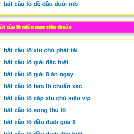
✔
bắt cầu lô đề đầu đuôi mb
ắt cầu lô miền nam siêu chuẩn
✔
bắt cầu lô xỉu chủ phát tài
✔
bắt cầu lô giải đặc biệt
✔
bắt cầu lô giải 8 ăn ngay
✔
bắt cầu lô bao lô chuẩn xác
✔
bắt cầu lô cặp xỉu chủ siêu víp
✔
bắt cầu lô song thủ lô
✔
bắt cầu lô đầu đuôi giải 8
✔
bắt cầu lô đầu đuôi đặc biệt