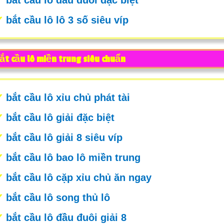
✔
bắt cầu lô lô 3 số siêu víp
ắt cầu lô miền trung siêu chuẩn
✔
bắt cầu lô xỉu chủ phát tài
✔
bắt cầu lô giải đặc biệt
✔
bắt cầu lô giải 8 siêu víp
✔
bắt cầu lô bao lô miền trung
✔
bắt cầu lô cặp xỉu chủ ăn ngay
✔
bắt cầu lô song thủ lô
✔
bắt cầu lô đầu đuôi giải 8