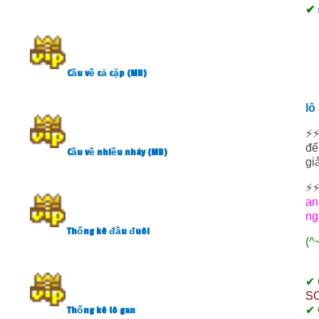
✔
Cầu về cả cặp (MB)
lô
⚡️
để
Cầu về nhiều nháy (MB)
gi
⚡️⚡
an
ng
Thống kê đầu đuôi
(^
✔ 
SO
✔ 
Thống kê lô gan