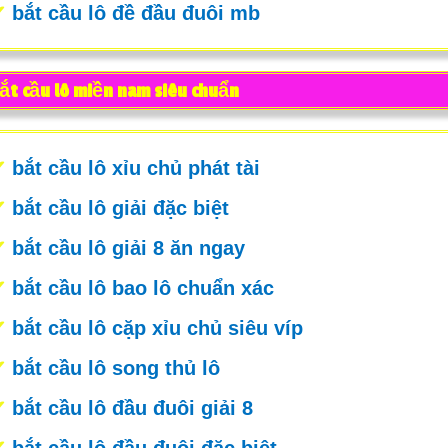
✔
bắt cầu lô đề đầu đuôi mb
ắt cầu lô miền nam siêu chuẩn
✔
bắt cầu lô xỉu chủ phát tài
✔
bắt cầu lô giải đặc biệt
✔
bắt cầu lô giải 8 ăn ngay
✔
bắt cầu lô bao lô chuẩn xác
✔
bắt cầu lô cặp xỉu chủ siêu víp
✔
bắt cầu lô song thủ lô
✔
bắt cầu lô đầu đuôi giải 8
✔
bắt cầu lô đầu đuôi đặc biệt