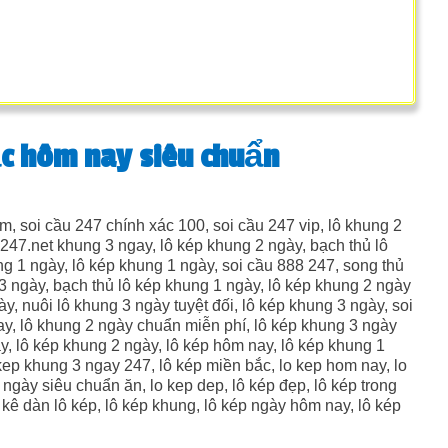
ắc hôm nay siêu chuẩn
m, soi cầu 247 chính xác 100, soi cầu 247 vip, lô khung 2
 247.net khung 3 ngay, lô kép khung 2 ngày, bạch thủ lô
ung 1 ngày, lô kép khung 1 ngày, soi cầu 888 247, song thủ
 3 ngày, bạch thủ lô kép khung 1 ngày, lô kép khung 2 ngày
, nuôi lô khung 3 ngày tuyệt đối, lô kép khung 3 ngày, soi
ay, lô khung 2 ngày chuẩn miễn phí, lô kép khung 3 ngày
y, lô kép khung 2 ngày, lô kép hôm nay, lô kép khung 1
 kep khung 3 ngay 247, lô kép miền bắc, lo kep hom nay, lo
 ngày siêu chuẩn ăn, lo kep dep, lô kép đẹp, lô kép trong
 kê dàn lô kép, lô kép khung, lô kép ngày hôm nay, lô kép