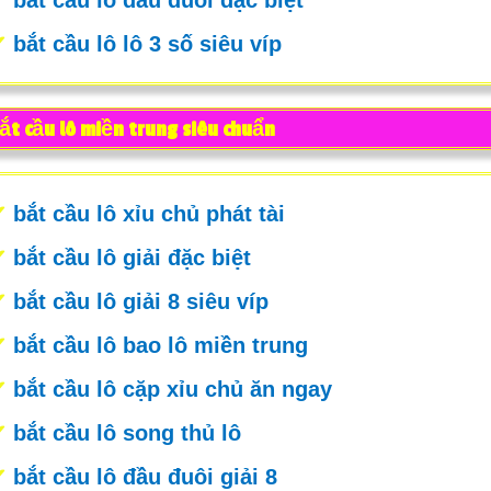
✔
bắt cầu lô lô 3 số siêu víp
ắt cầu lô miền trung siêu chuẩn
✔
bắt cầu lô xỉu chủ phát tài
✔
bắt cầu lô giải đặc biệt
✔
bắt cầu lô giải 8 siêu víp
✔
bắt cầu lô bao lô miền trung
✔
bắt cầu lô cặp xỉu chủ ăn ngay
✔
bắt cầu lô song thủ lô
✔
bắt cầu lô đầu đuôi giải 8