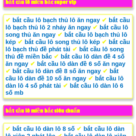
bắt cầu lô miền bắc super vip
✔
bắt cầu lô bạch thủ lô ăn ngay
✔
bắt cầu
lô bạch thủ lô 2 nháy ăn ngay
✔
bắt cầu lô
song thủ ăn ngay
✔
bắt cầu lô bạch thủ lô
kép
✔
bắt cầu lô song thủ lô kép
✔
bắt cầu
lô bạch thủ đề phát tài
✔
bắt cầu lô song
thủ đề miền bắc
✔
bắt cầu lô dàn đề 4 số
ăn ngay
✔
bắt cầu lô dàn đề 6 số ăn ngay
✔
bắt cầu lô dàn đề 8 số ăn ngay
✔
bắt
cầu lô dàn đề 10 số ăn ngay
✔
bắt cầu lô
dàn lô 4 số phát tài
✔
bắt cầu lô dàn lô 6
số mb
bắt cầu lô miền bắc siêu chuẩn
✔
bắt cầu lô dàn lô 8 số
✔
bắt cầu lô dàn