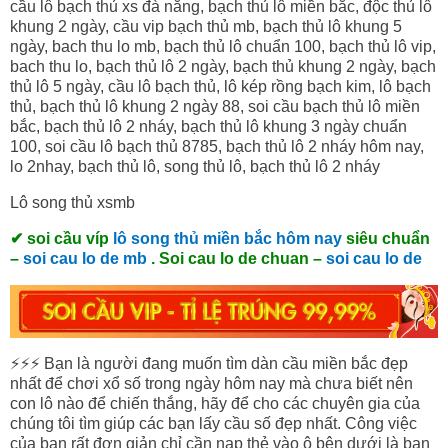
cầu lô bạch thủ xs đà nẵng, bạch thủ lô miền bắc, độc thủ lô
khung 2 ngày, cầu vip bạch thủ mb, bạch thủ lô khung 5
ngày, bach thu lo mb, bạch thủ lô chuẩn 100, bạch thủ lô vip,
bach thu lo, bạch thủ lô 2 ngày, bạch thủ khung 2 ngày, bạch
thủ lô 5 ngày, cầu lô bạch thủ, lô kép rồng bạch kim, lô bạch
thủ, bạch thủ lô khung 2 ngày 88, soi cầu bạch thủ lô miền
bắc, bạch thủ lô 2 nháy, bạch thủ lô khung 3 ngày chuẩn
100, soi cầu lô bạch thủ 8785, bạch thủ lô 2 nháy hôm nay,
lo 2nhay, bạch thủ lô, song thủ lô, bạch thủ lô 2 nháy
Lô song thủ xsmb
✔ soi cầu víp
lô song thủ miền bắc hôm nay
siêu chuẩn
–
soi cau lo de mb
. Soi cau lo de chuan –
soi cau lo de
⚡️⚡️⚡️ Bạn là người đang muốn tìm dàn cầu miền bắc đẹp
nhất để chơi xổ số trong ngày hôm nay mà chưa biết nên
con lô nào để chiến thắng, hãy để cho các chuyên gia của
chúng tôi tìm giúp các bạn lấy cầu số đẹp nhất. Công việc
của bạn rất đơn giản chỉ cần nạp thẻ vào ô bên dưới là bạn