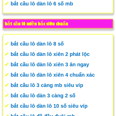
✔
bắt cầu lô dàn lô 6 số mb
bắt cầu lô miền bắc siêu chuẩn
✔
bắt cầu lô dàn lô 8 số
✔
bắt cầu lô dàn lô xiên 2 phát lộc
✔
bắt cầu lô dàn lô xiên 3 ăn ngay
✔
bắt cầu lô dàn lô xiên 4 chuẩn xác
✔
bắt cầu lô 3 càng mb siêu víp
✔
bắt cầu lô dàn 3 càng 2 số
✔
bắt cầu lô dàn lô 10 số siêu víp