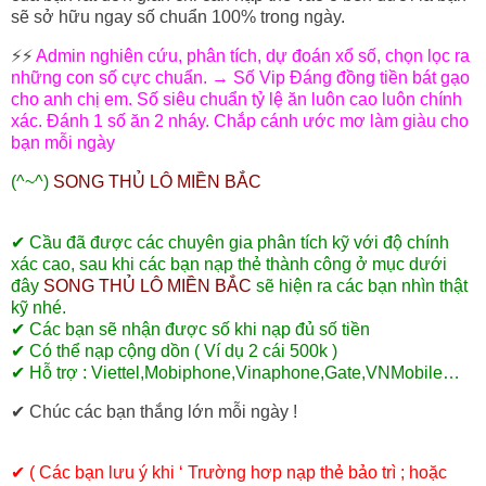
sẽ sở hữu ngay số chuẩn 100% trong ngày.
⚡️⚡️
Admin nghiên cứu, phân tích, dự đoán xổ số, chọn lọc ra
những con số cực chuẩn. → Số Vip Đáng đồng tiền bát gạo
cho anh chị em. Số siêu chuẩn tỷ lệ ăn luôn cao luôn chính
xác. Đánh 1 số ăn 2 nháy. Chắp cánh ước mơ làm giàu cho
bạn mỗi ngày
(^~^)
SONG THỦ LÔ MIỀN BẮC
✔ Cầu đã được các chuyên gia phân tích kỹ với độ chính
xác cao, sau khi các bạn nạp thẻ thành công ở mục dưới
đây
SONG THỦ LÔ MIỀN BẮC
sẽ hiện ra các bạn nhìn thật
kỹ nhé.
✔ Các bạn sẽ nhận được số khi nạp đủ số tiền
✔ Có thể nạp cộng dồn ( Ví dụ 2 cái 500k )
✔ Hỗ trợ : Viettel,Mobiphone,Vinaphone,Gate,VNMobile…
✔ Chúc các bạn thắng lớn mỗi ngày !
✔ ( Các bạn lưu ý khi ‘ Trường hơp nạp thẻ bảo trì ; hoặc