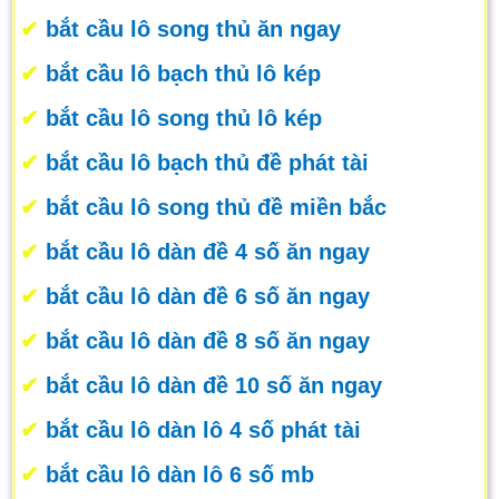
✔
bắt cầu lô song thủ ăn ngay
✔
bắt cầu lô bạch thủ lô kép
✔
bắt cầu lô song thủ lô kép
✔
bắt cầu lô bạch thủ đề phát tài
✔
bắt cầu lô song thủ đề miền bắc
✔
bắt cầu lô dàn đề 4 số ăn ngay
✔
bắt cầu lô dàn đề 6 số ăn ngay
✔
bắt cầu lô dàn đề 8 số ăn ngay
✔
bắt cầu lô dàn đề 10 số ăn ngay
✔
bắt cầu lô dàn lô 4 số phát tài
✔
bắt cầu lô dàn lô 6 số mb