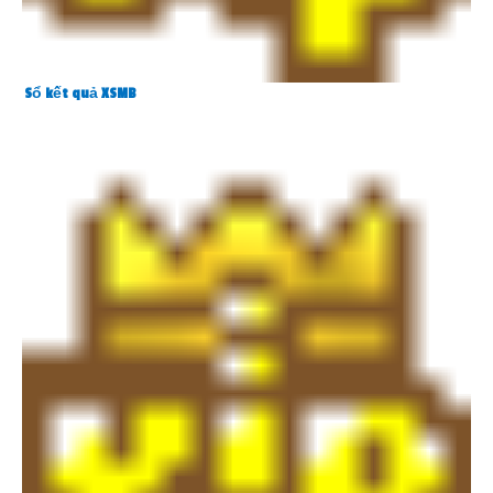
Sổ kết quả XSMB