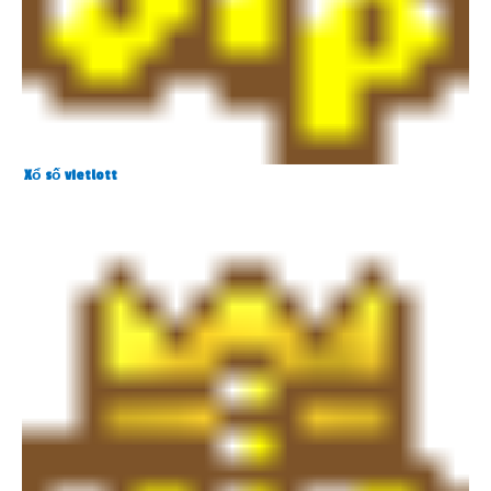
Xổ số vietlott