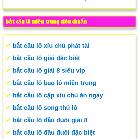
bắt cầu lô miền trung siêu chuẩn
✔
bắt cầu lô xỉu chủ phát tài
✔
bắt cầu lô giải đặc biệt
✔
bắt cầu lô giải 8 siêu víp
✔
bắt cầu lô bao lô miền trung
✔
bắt cầu lô cặp xỉu chủ ăn ngay
✔
bắt cầu lô song thủ lô
✔
bắt cầu lô đầu đuôi giải 8
✔
bắt cầu lô đầu đuôi đặc biệt