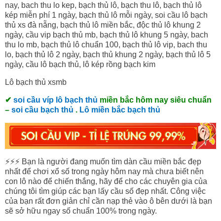
nay, bach thu lo kep, bạch thủ lô, bạch thu lô, bạch thủ lô
kép miễn phí 1 ngày, bạch thủ lô mỗi ngày, soi cầu lô bạch
thủ xs đà nẵng, bạch thủ lô miền bắc, độc thủ lô khung 2
ngày, cầu vip bạch thủ mb, bạch thủ lô khung 5 ngày, bach
thu lo mb, bạch thủ lô chuẩn 100, bạch thủ lô vip, bach thu
lo, bạch thủ lô 2 ngày, bạch thủ khung 2 ngày, bạch thủ lô 5
ngày, cầu lô bạch thủ, lô kép rồng bạch kim
Lô bạch thủ xsmb
✔
soi cầu víp lô bạch thủ
miền bắc hôm nay siêu chuẩn
–
soi cầu bạch thủ
.
Lô miền bắc bạch thủ
⚡️⚡️⚡️ Bạn là người đang muốn tìm dàn cầu miền bắc đẹp
nhất để chơi xổ số trong ngày hôm nay mà chưa biết nên
con lô nào để chiến thắng, hãy để cho các chuyên gia của
chúng tôi tìm giúp các bạn lấy cầu số đẹp nhất. Công việc
của bạn rất đơn giản chỉ cần nạp thẻ vào ô bên dưới là bạn
sẽ sở hữu ngay số chuẩn 100% trong ngày.