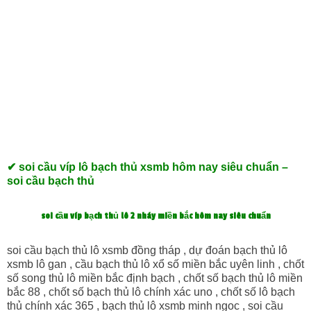
✔ soi cầu víp lô bạch thủ xsmb hôm nay siêu chuẩn –
soi cầu bạch thủ
soi cầu víp bạch thủ lô 2 nháy miền bắc hôm nay siêu chuẩn
soi cầu bạch thủ lô xsmb đồng tháp , dự đoán bạch thủ lô
xsmb lô gan , cầu bạch thủ lô xổ số miền bắc uyên linh , chốt
số song thủ lô miền bắc định bạch , chốt số bạch thủ lô miền
bắc 88 , chốt số bạch thủ lô chính xác uno , chốt số lô bạch
thủ chính xác 365 , bạch thủ lô xsmb minh ngoc , soi cầu