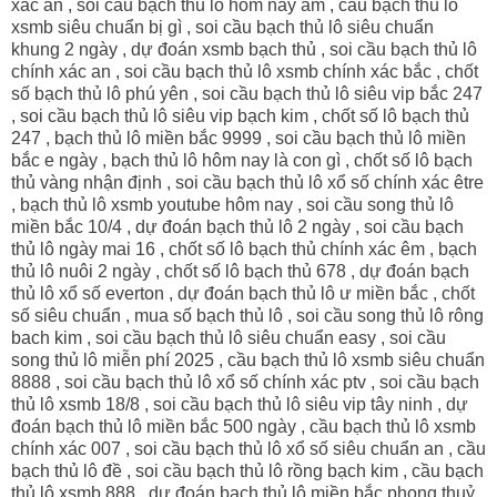
xác ân , soi cầu bạch thủ lô hôm nay âm , cầu bạch thủ lô
xsmb siêu chuẩn bị gì , soi cầu bạch thủ lô siêu chuẩn
khung 2 ngày , dự đoán xsmb bạch thủ , soi cầu bạch thủ lô
chính xác an , soi cầu bạch thủ lô xsmb chính xác bắc , chốt
số bạch thủ lô phú yên , soi cầu bạch thủ lô siêu vip bắc 247
, soi cầu bạch thủ lô siêu vip bạch kim , chốt số lô bạch thủ
247 , bạch thủ lô miền bắc 9999 , soi cầu bạch thủ lô miền
bắc e ngày , bạch thủ lô hôm nay là con gì , chốt số lô bạch
thủ vàng nhận định , soi cầu bạch thủ lô xổ số chính xác être
, bạch thủ lô xsmb youtube hôm nay , soi cầu song thủ lô
miền bắc 10/4 , dự đoán bạch thủ lô 2 ngày , soi cầu bạch
thủ lô ngày mai 16 , chốt số lô bạch thủ chính xác êm , bạch
thủ lô nuôi 2 ngày , chốt số lô bạch thủ 678 , dự đoán bạch
thủ lô xổ số everton , dự đoán bạch thủ lô ư miền bắc , chốt
số siêu chuẩn , mua số bạch thủ lô , soi cầu song thủ lô rông
bach kim , soi cầu bạch thủ lô siêu chuẩn easy , soi cầu
song thủ lô miễn phí 2025 , cầu bạch thủ lô xsmb siêu chuẩn
8888 , soi cầu bạch thủ lô xổ số chính xác ptv , soi cầu bạch
thủ lô xsmb 18/8 , soi cầu bạch thủ lô siêu vip tây ninh , dự
đoán bạch thủ lô miền bắc 500 ngày , cầu bạch thủ lô xsmb
chính xác 007 , soi cầu bạch thủ lô xổ số siêu chuẩn an , cầu
bạch thủ lô đề , soi cầu bạch thủ lô rồng bạch kim , cầu bạch
thủ lô xsmb 888 , dự đoán bạch thủ lô miền bắc phong thuỷ ,