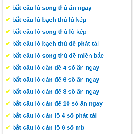
✔
bắt cầu lô song thủ ăn ngay
✔
bắt cầu lô bạch thủ lô kép
✔
bắt cầu lô song thủ lô kép
✔
bắt cầu lô bạch thủ đề phát tài
✔
bắt cầu lô song thủ đề miền bắc
✔
bắt cầu lô dàn đề 4 số ăn ngay
✔
bắt cầu lô dàn đề 6 số ăn ngay
✔
bắt cầu lô dàn đề 8 số ăn ngay
✔
bắt cầu lô dàn đề 10 số ăn ngay
✔
bắt cầu lô dàn lô 4 số phát tài
✔
bắt cầu lô dàn lô 6 số mb