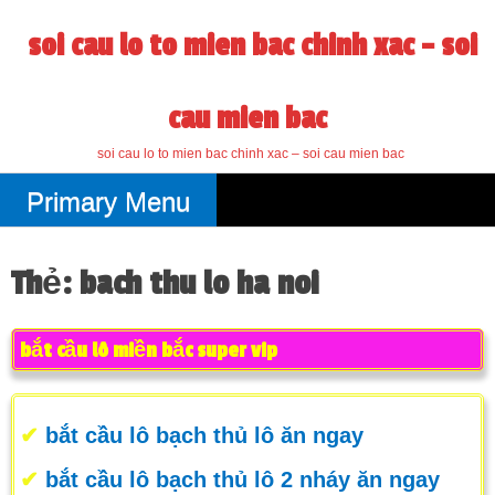
Skip
to
soi cau lo to mien bac chinh xac – soi
content
cau mien bac
soi cau lo to mien bac chinh xac – soi cau mien bac
Primary Menu
Thẻ:
bach thu lo ha noi
bắt cầu lô miền bắc super vip
✔
bắt cầu lô bạch thủ lô ăn ngay
✔
bắt cầu lô bạch thủ lô 2 nháy ăn ngay