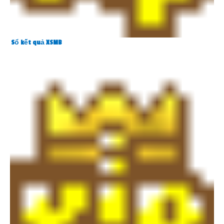
Sổ kết quả XSMB