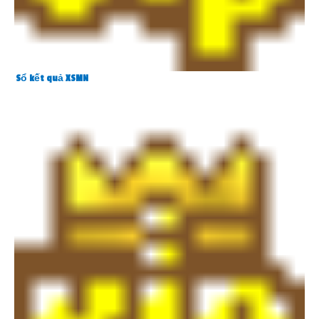
Sổ kết quả XSMN