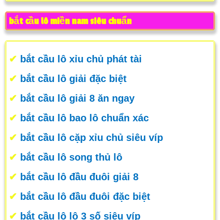
bắt cầu lô miền nam siêu chuẩn
✔
bắt cầu lô xỉu chủ phát tài
✔
bắt cầu lô giải đặc biệt
✔
bắt cầu lô giải 8 ăn ngay
✔
bắt cầu lô bao lô chuẩn xác
✔
bắt cầu lô cặp xỉu chủ siêu víp
✔
bắt cầu lô song thủ lô
✔
bắt cầu lô đầu đuôi giải 8
✔
bắt cầu lô đầu đuôi đặc biệt
✔
bắt cầu lô lô 3 số siêu víp