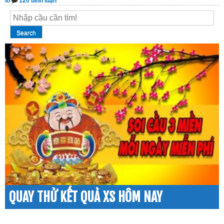
lo
120 bình luận
soi
cầu
víp
lô
Search
bạch
thủ
miền
bắc
hôm
nay
siêu
chuẩn
QUAY THỬ KẾT QUẢ XS HÔM NAY