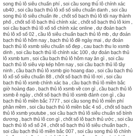
song thủ lô siêu chuẩn phí , soi cầu song thủ lô chính xác
ub40 , soi cầu bạch thủ lô xổ số siêu chuẩn danh , soi cầu
song thủ lô siêu chuẩn ife , chốt số bạch thủ lô tối nay thành
phố , chốt số lô bạch thủ chính xác , chốt số bạch thủ lô kim ,
soi cầu bạch thủ lô xổ số chính xác online , dự đoán bạch
thủ lô xổ số 02 , cầu lô siêu chuẩn bạch thủ lô mb , dự đoán
bạch thủ lô hôm nay , bạch thủ lô đề ngày mai , dự đoán
bạch thủ lô xsmb siêu chuẩn số đẹp , cau bach thu lo xsmb
dinh , soi cầu bạch thủ lô chính xác 100 , dự đoán bạch thủ
lô xsmb tum , soi cầu bạch thủ lô hôm nay ăn gì , soi cầu
bạch thủ lô siêu vip kép hôm nay , soi cầu bạch thủ lô tây
ninh , cầu bạch thủ lô xsmb gio hoang dao , soi cầu bạch thủ
lô xổ số siêu chuẩn 88 , chốt số bạch thủ lô rơi , soi cầu
bạch thủ lô xsmb chính xác ba , cầu bạch thủ lô miền bắc
giờ hoàng đạo , bạch thủ lô xsmb về con gì , cầu bạch thủ lô
xsmb ê ngày , chốt số bạch thủ lô xsmb đánh con gì , cầu
bạch thủ lô miền bắc 7777 , soi cầu song thủ lô miễn phí
phần mềm , soi cầu bạch thủ lô miền bắc 4 số , chốt số bạch
thủ lô xsmb youtube , soi cầu bạch thủ lô siêu chuẩn số bình
dương , bạch thủ lô con gì , chốt số lô bạch thủ ước , soi cầu
bạch thủ lô xổ số 24 , chốt số bạch thủ lô siêu chuẩn bạch ,
soi cầu bạch thủ lô miền bắc 007 , soi cầu song thủ lô chính