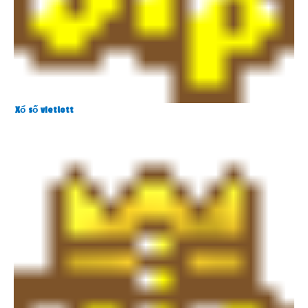
Xổ số vietlott