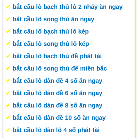
✔
bắt cầu lô bạch thủ lô 2 nháy ăn ngay
✔
bắt cầu lô song thủ ăn ngay
✔
bắt cầu lô bạch thủ lô kép
✔
bắt cầu lô song thủ lô kép
✔
bắt cầu lô bạch thủ đề phát tài
✔
bắt cầu lô song thủ đề miền bắc
✔
bắt cầu lô dàn đề 4 số ăn ngay
✔
bắt cầu lô dàn đề 6 số ăn ngay
✔
bắt cầu lô dàn đề 8 số ăn ngay
✔
bắt cầu lô dàn đề 10 số ăn ngay
✔
bắt cầu lô dàn lô 4 số phát tài