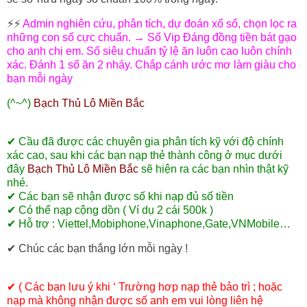
⚡️⚡️
Admin nghiên cứu, phân tích, dự đoán xổ số, chọn lọc ra
những con số cực chuẩn. → Số Vip Đáng đồng tiền bát gạo
cho anh chị em. Số siêu chuẩn tỷ lệ ăn luôn cao luôn chính
xác. Đánh 1 số ăn 2 nháy. Chắp cánh ước mơ làm giàu cho
bạn mỗi ngày
(^~^)
Bạch Thủ Lô Miền Bắc
✔ Cầu đã được các chuyên gia phân tích kỹ với độ chính
xác cao, sau khi các bạn nạp thẻ thành công ở mục dưới
đây
Bạch Thủ Lô Miền Bắc
sẽ hiện ra các bạn nhìn thật kỹ
nhé.
✔ Các bạn sẽ nhận được số khi nạp đủ số tiền
✔ Có thể nạp cộng dồn ( Ví dụ 2 cái 500k )
✔ Hỗ trợ : Viettel,Mobiphone,Vinaphone,Gate,VNMobile…
✔ Chúc các bạn thắng lớn mỗi ngày !
✔ ( Các bạn lưu ý khi ‘ Trường hơp nạp thẻ bảo trì ; hoặc
nạp mà không nhận được số anh em vui lòng liên hệ