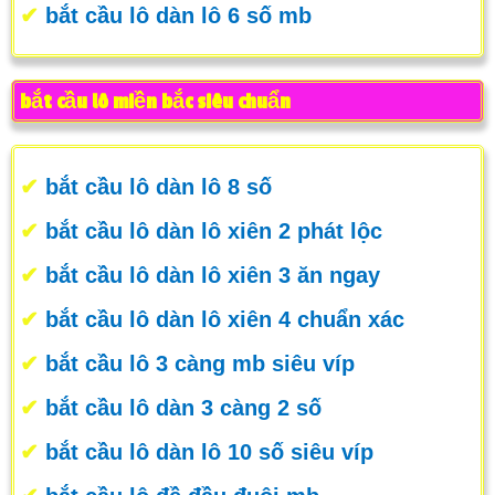
✔
bắt cầu lô dàn lô 6 số mb
bắt cầu lô miền bắc siêu chuẩn
✔
bắt cầu lô dàn lô 8 số
✔
bắt cầu lô dàn lô xiên 2 phát lộc
✔
bắt cầu lô dàn lô xiên 3 ăn ngay
✔
bắt cầu lô dàn lô xiên 4 chuẩn xác
✔
bắt cầu lô 3 càng mb siêu víp
✔
bắt cầu lô dàn 3 càng 2 số
✔
bắt cầu lô dàn lô 10 số siêu víp