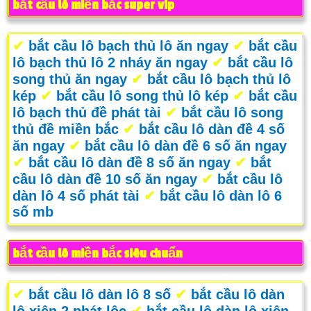
bắt cầu lô miền bắc super vip
✔
bắt cầu lô bạch thủ lô ăn ngay
✔
bắt cầu
lô bạch thủ lô 2 nháy ăn ngay
✔
bắt cầu lô
song thủ ăn ngay
✔
bắt cầu lô bạch thủ lô
kép
✔
bắt cầu lô song thủ lô kép
✔
bắt cầu
lô bạch thủ đề phát tài
✔
bắt cầu lô song
thủ đề miền bắc
✔
bắt cầu lô dàn đề 4 số
ăn ngay
✔
bắt cầu lô dàn đề 6 số ăn ngay
✔
bắt cầu lô dàn đề 8 số ăn ngay
✔
bắt
cầu lô dàn đề 10 số ăn ngay
✔
bắt cầu lô
dàn lô 4 số phát tài
✔
bắt cầu lô dàn lô 6
số mb
bắt cầu lô miền bắc siêu chuẩn
✔
bắt cầu lô dàn lô 8 số
✔
bắt cầu lô dàn