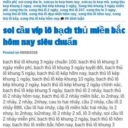
miễn phí
,
soi song thu lo
,
soicau lo kep hom nay
,
soicau lo kep mb
,
song thu
kep khung 2 ngay
,
song thủ kép khung 3 ngày
,
Song thủ khung 3 ngày miễn
phí
,
song thu lo
,
song thủ lô 2 ngày
,
song thủ lô 247
,
song thu lo 3 ngay
,
song thủ lô 50k
,
song thủ lô đẹp nhất hôm nay
,
song thủ lô hôm nay
,
song
ở
thủ lô kép
,
song thủ lô kép hôm nay
88 bình luận
soi
cầu
soi cầu víp lô bạch thủ miền bắc
víp
lô
song
hôm nay siêu chuẩn
thủ
miền
bắc
Posted on
08/08/2026
hôm
nay
bạch thủ lô khung 3 ngày chuẩn 100, bạch thủ lô khung 3
siêu
chuẩn
ngày miễn phí, bạch thủ lô khung 3 ngày tuyệt đối, bạch thủ
lô khung 5 ngày, bạch thủ lô kép hôm nay, bạch thủ lô kép
khung 1 ngày, bạch thủ lô kép khung 10 ngày, bạch thủ lô
kép khung 2 ngày, bạch thủ lô kép khung 2 ngày chính xác,
bạch thủ lô kép khung 5 ngày, bạch thủ lô 2 nháy, bạch thủ
lô 2 nháy hôm nay, bạch thủ lô 2 nháy miền bắc, lo 2nhay, lô
2 nháy, 2 nháy, 2nhay, cau lo hai nháy, cầu 2 nháy, cầu lô 2
nháy 888, cầu lô hai nháy, cặp lô miền bắc hai nháy, lo 2
nhay, lo 2nhay, lo2nhay, lô 2 nháy 2 số, lô 3 nháy, soi cầu lô
2 nháy miễn phí, bạch thủ lô khung 2 ngày, bạch thủ lô hôm
nay, bạch thủ lô miền bắc hôm nay, bạch thủ lô khung 3