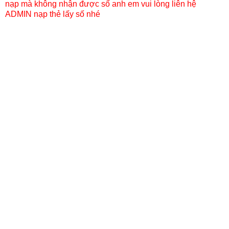
nạp mà không nhận được số anh em vui lòng liên hệ
ADMIN nạp thẻ lấy số nhé