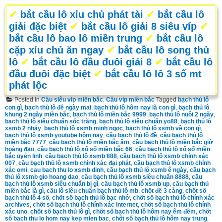
✔
bắt cầu lô xỉu chủ phát tài
✔
bắt cầu lô
giải đặc biệt
✔
bắt cầu lô giải 8 siêu víp
✔
bắt cầu lô bao lô miền trung
✔
bắt cầu lô
cặp xỉu chủ ăn ngay
✔
bắt cầu lô song thủ
lô
✔
bắt cầu lô đầu đuôi giải 8
✔
bắt cầu lô
đầu đuôi đặc biệt
✔
bắt cầu lô lô 3 số mt
phát lộc
Posted in
Cầu siêu vip miền bắc
,
Cầu vip miền bắc
Tagged
bạch thủ lô
con gì
,
bạch thủ lô đề ngày mai
,
bạch thủ lô hôm nay là con gì
,
bạch thủ lô
khung 2 ngày miền bắc
,
bạch thủ lô miền bắc 9999
,
bạch thủ lô nuôi 2 ngày
,
bạch thủ lô siêu chuẩn sóc trăng
,
bạch thủ lô siêu chuẩn yo88
,
bạch thủ lô
xsmb 2 nháy
,
bạch thủ lô xsmb minh ngoc
,
bạch thủ lô xsmb về con gì
,
bạch thủ lô xsmb youtube hôm nay
,
cầu bạch thủ lô đề
,
cầu bạch thủ lô
miền bắc 7777
,
cầu bạch thủ lô miền bắc âm
,
cầu bạch thủ lô miền bắc giờ
hoàng đạo
,
cầu bạch thủ lô xổ số miền bắc 66
,
cầu bạch thủ lô xổ số miền
bắc uyên linh
,
cầu bạch thủ lô xsmb 888
,
cầu bạch thủ lô xsmb chính xác
007
,
cầu bạch thủ lô xsmb chính xác đại phát
,
cầu bạch thủ lô xsmb chính
xác omi
,
cau bach thu lo xsmb dinh
,
cầu bạch thủ lô xsmb ê ngày
,
cầu bạch
thủ lô xsmb gio hoang dao
,
cầu bạch thủ lô xsmb siêu chuẩn 8888
,
cầu
bạch thủ lô xsmb siêu chuẩn bị gì
,
cầu bạch thủ lô xsmb up
,
cầu bạch thủ
miền bắc là gì
,
cầu lô siêu chuẩn bạch thủ lô mb
,
chốt đề 3 càng
,
chốt số
bạch thủ lô 4 số
,
chốt số bạch thủ lô bạc nhớ
,
chốt số bạch thủ lô chính xác
archives
,
chốt số bạch thủ lô chính xác internet
,
chốt số bạch thủ lô chính
xác uno
,
chốt số bạch thủ lô gì
,
chốt số bạch thủ lô hôm nay êm đềm
,
chốt
số bach thu lo hom nay kep mien bac
,
chốt số bạch thủ lô hôm nay trung
,