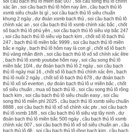
soi cầu bạch thủ lô miền bắc 007 , soi cầu song thủ lô chính
xác ân , soi cầu bạch thủ lô hôm nay âm , cầu bạch thủ lô
xsmb siêu chuẩn bị gì , soi cầu bạch thủ lô siêu chuẩn
khung 2 ngày , dự đoán xsmb bạch thủ , soi cầu bạch thủ lô
chính xác an , soi cầu bạch thủ lô xsmb chính xác bắc , chốt
số bạch thủ lô phú yên , soi cầu bạch thủ lô siêu vip bắc 247
, soi cầu bạch thủ lô siêu vip bạch kim , chốt số lô bạch thủ
247 , bạch thủ lô miền bắc 9999 , soi cầu bạch thủ lô miền
bắc e ngày , bạch thủ lô hôm nay là con gì , chốt số lô bạch
thủ vàng nhận định , soi cầu bạch thủ lô xổ số chính xác être
, bạch thủ lô xsmb youtube hôm nay , soi cầu song thủ lô
miền bắc 10/4 , dự đoán bạch thủ lô 2 ngày , soi cầu bạch
thủ lô ngày mai 16 , chốt số lô bạch thủ chính xác êm , bạch
thủ lô nuôi 2 ngày , chốt số lô bạch thủ 678 , dự đoán bạch
thủ lô xổ số everton , dự đoán bạch thủ lô ư miền bắc , chốt
số siêu chuẩn , mua số bạch thủ lô , soi cầu song thủ lô rông
bach kim , soi cầu bạch thủ lô siêu chuẩn easy , soi cầu
song thủ lô miễn phí 2025 , cầu bạch thủ lô xsmb siêu chuẩn
8888 , soi cầu bạch thủ lô xổ số chính xác ptv , soi cầu bạch
thủ lô xsmb 18/8 , soi cầu bạch thủ lô siêu vip tây ninh , dự
đoán bạch thủ lô miền bắc 500 ngày , cầu bạch thủ lô xsmb
chính xác 007 , soi cầu bạch thủ lô xổ số siêu chuẩn an , cầu
bạch thủ lô đề , soi cầu bạch thủ lô rồng bạch kim , cầu bạch