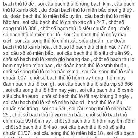
bạch thủ lô đề , soi cầu bạch thủ lô rồng bạch kim , cầu bạch
thủ lô xsmb 888 , dự đoán bạch thủ lô miền bắc phong thuỷ ,
dự đoán bạch thủ lô miền bắc uy tín , cầu bạch thủ lô miền
bắc âm , soi cầu bạch thủ lô chính xác cầu 247 , chốt số
song thủ lô 888 , chốt số bạch thủ lô siêu chuẩn ông , chốt
số bạch thủ lô miền bắc lô , soi cầu bạch thủ lô ngày mai
ướt , soi cầu song thủ lô chính xác siêu chuẩn , dự đoán
bạch thủ lô xsmb hòa , chốt số lô bạch thủ chính xác 7777 ,
soi cầu xổ số miền bắc , soi cầu bạch thủ lô siêu chuẩn 99 ,
chốt số bạch thủ lô xsmb gio hoang dao , chốt số bach thu lo
hom nay kep mien bac , dự đoán bạch thủ lô xsmb thuận ,
chốt số song thủ lô miền bắc xsmb , soi cầu song thủ lô siêu
chuẩn 007 , chốt số bạch thủ lô hôm nay trung , hôm nay
đánh bạch thủ lô con gì , soi cầu bạch thủ lô siêu vip số 666
, soi cầu song thủ lô hôm nay yên , soi cầu bạch thủ lô xsmb
siêu chuẩn euro , chốt số bạch thủ lô tối nay khung 3 ngày ,
soi cầu bạch thủ lô xổ số miền bắc ơi , bạch thủ lô siêu
chuẩn sóc trăng , soi cau 5/9 , soi cầu song thủ lô miền bắc
25 , chốt số bạch thủ lô vip miền bắc , chốt số lô bạch thủ
chính xác 99 hôm nay , chốt số bạch thủ lô hôm nay êm đềm
, chốt số bạch thủ lô 4 số , soi cầu bạch thủ lô xổ số siêu
chuẩn 01/07 , soi cầu song thủ lô miền bắc 18 , soi cầu bạch