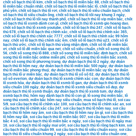
chốt số bạch thủ lô kim
,
chốt số bạch thủ lô miền bắc 88
,
chốt số bạch thủ
lô miền bắc chuẩn nhất
,
chốt số bạch thủ lô miền bắc lô
,
chốt số bạch thủ lô
phú yên
,
chốt số bạch thủ lô rơi
,
chốt số bạch thủ lô siêu chuẩn bạch
,
chốt
số bạch thủ lô siêu chuẩn ông
,
chốt số bạch thủ lô tối nay khung 3 ngày
,
chốt số bạch thủ lô tối nay thành phố
,
chốt số bạch thủ lô vip miền bắc
,
chốt
số bạch thủ lô xsmb đánh con gì
,
chốt số bạch thủ lô xsmb gio hoang dao
,
chốt số bạch thủ lô xsmb youtube
,
chốt số lô bạch thủ 247
,
chốt số lô bạch
thủ 678
,
chốt số lô bạch thủ chính xác
,
chốt số lô bạch thủ chính xác 365
,
chốt số lô bạch thủ chính xác 7777
,
chốt số lô bạch thủ chính xác 99 hôm
nay
,
chốt số lô bạch thủ chính xác êm
,
chốt số lô bạch thủ u23
,
chốt số lô
bạch thủ ước
,
chốt số lô bạch thủ vàng nhận định
,
chốt số lô đề miền bắc
ơi
,
chốt số lô đề miền bắc qua net
,
chốt số siêu chuẩn
,
chốt số song thủ lô
56
,
chốt số song thủ lô 888
,
chốt số song thủ lô miền bắc định bạch
,
chốt số
song thủ lô miền bắc online miễn phí
,
chốt số song thủ lô miền bắc xsmb
,
chốt số song thủ lô phương trang
,
dự đoán bạch thủ lô 2 ngày
,
dự đoán
bạch thủ lô hôm nay
,
dự đoán bạch thủ lô miền bắc 500 ngày
,
dự đoán bạch
thủ lô miền bắc phong thuỷ
,
dự đoán bạch thủ lô miền bắc uy tín
,
dự đoán
bạch thủ lô ư miền bắc
,
dự đoán bạch thủ lô xổ số 02
,
dự đoán bạch thủ lô
xổ số everton
,
dự đoán bạch thủ lô xsmb chính xác con
,
dự đoán bạch thủ
lô xsmb hòa
,
dự đoán bạch thủ lô xsmb lô gan
,
dự đoán bạch thủ lô xsmb
siêu chuẩn 100 ngày
,
dự đoán bạch thủ lô xsmb siêu chuẩn số đẹp
,
dự
đoán bạch thủ lô xsmb thuận
,
dự đoán bạch thủ lô xsmb tum
,
dự đoán
xsmb bạch thủ
,
hôm nay đánh bạch thủ lô con gì
,
lô song thủ miền bắc
,
lô
song thủ xsmb
,
miền bắc hôm nay siêu chuẩn
,
mua số bạch thủ lô
,
soi cau
5/9
,
soi cầu bạch thủ lô chính xác 100
,
soi cầu bạch thủ lô chính xác an
,
soi
cầu bạch thủ lô chính xác cầu 247
,
soi cầu bạch thủ lô hôm nay
,
soi cầu
bạch thủ lô hôm nay âm
,
soi cầu bạch thủ lô hôm nay ăn gì
,
soi cầu bạch thủ
lô hôm nay lắk
,
soi cầu bạch thủ lô miền bắc 007
,
soi cầu bạch thủ lô miền
bắc 4 số
,
soi cầu bạch thủ lô miền bắc e ngày
,
soi cầu bạch thủ lô ngày mai
16
,
soi cầu bạch thủ lô ngày mai ướt
,
soi cầu bạch thủ lô rồng bạch kim
,
soi
cầu bạch thủ lô siêu chuẩn 99
,
soi cầu bạch thủ lô siêu chuẩn easy
,
soi cầu
bạch thủ lô siêu chuẩn khung 2 ngày
,
soi cầu bạch thủ lô siêu chuẩn one
,