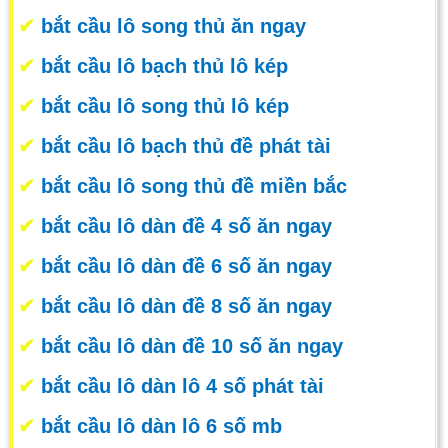
✔
bắt cầu lô song thủ ăn ngay
✔
bắt cầu lô bạch thủ lô kép
✔
bắt cầu lô song thủ lô kép
✔
bắt cầu lô bạch thủ đề phát tài
✔
bắt cầu lô song thủ đề miền bắc
✔
bắt cầu lô dàn đề 4 số ăn ngay
✔
bắt cầu lô dàn đề 6 số ăn ngay
✔
bắt cầu lô dàn đề 8 số ăn ngay
✔
bắt cầu lô dàn đề 10 số ăn ngay
✔
bắt cầu lô dàn lô 4 số phát tài
✔
bắt cầu lô dàn lô 6 số mb