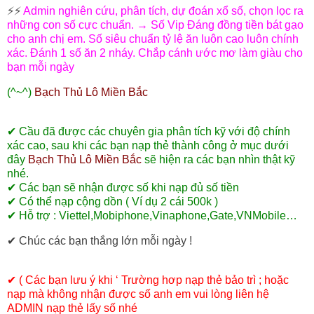
⚡️⚡️
Admin nghiên cứu, phân tích, dự đoán xổ số, chọn lọc ra
những con số cực chuẩn. → Số Vip Đáng đồng tiền bát gạo
cho anh chị em. Số siêu chuẩn tỷ lệ ăn luôn cao luôn chính
xác. Đánh 1 số ăn 2 nháy. Chắp cánh ước mơ làm giàu cho
bạn mỗi ngày
(^~^)
Bạch Thủ Lô Miền Bắc
✔ Cầu đã được các chuyên gia phân tích kỹ với độ chính
xác cao, sau khi các bạn nạp thẻ thành công ở mục dưới
đây
Bạch Thủ Lô Miền Bắc
sẽ hiện ra các bạn nhìn thật kỹ
nhé.
✔ Các bạn sẽ nhận được số khi nạp đủ số tiền
✔ Có thể nạp cộng dồn ( Ví dụ 2 cái 500k )
✔ Hỗ trợ : Viettel,Mobiphone,Vinaphone,Gate,VNMobile…
✔ Chúc các bạn thắng lớn mỗi ngày !
✔ ( Các bạn lưu ý khi ‘ Trường hơp nạp thẻ bảo trì ; hoặc
nạp mà không nhận được số anh em vui lòng liên hệ
ADMIN nạp thẻ lấy số nhé