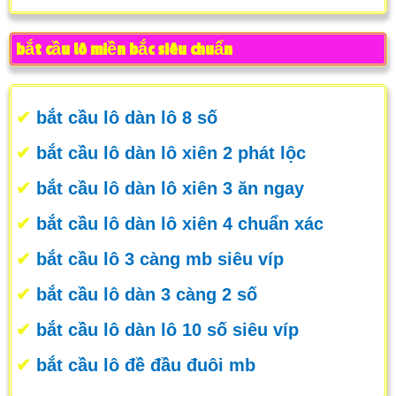
bắt cầu lô miền bắc siêu chuẩn
✔
bắt cầu lô dàn lô 8 số
✔
bắt cầu lô dàn lô xiên 2 phát lộc
✔
bắt cầu lô dàn lô xiên 3 ăn ngay
✔
bắt cầu lô dàn lô xiên 4 chuẩn xác
✔
bắt cầu lô 3 càng mb siêu víp
✔
bắt cầu lô dàn 3 càng 2 số
✔
bắt cầu lô dàn lô 10 số siêu víp
✔
bắt cầu lô đề đầu đuôi mb