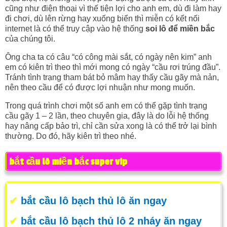
cũng như điện thoại vì thế tiện lợi cho anh em, dù đi làm hay
đi chơi, dù lên rừng hay xuống biển thì miễn có kết nối
internet là có thể truy cập vào hệ thống
soi lô để miền bắc
của chúng tôi.
Ông cha ta có câu “có công mài sắt, có ngày nên kim” anh
em có kiên trì theo thì mới mong có ngày “cầu rơi trúng đầu”.
Tránh tình trạng tham bát bỏ mâm hay thấy cầu gãy mà nản,
nên theo cầu để có được lợi nhuận như mong muốn.
Trong quá trình chơi một số anh em có thể gặp tình trạng
cầu gãy 1 – 2 lần, theo chuyên gia, đây là do lỗi hệ thống
hay nâng cấp bảo trì, chỉ cần sửa xong là có thể trở lại bình
thường. Do đó, hãy kiên trì theo nhé.
bắt cầu lô miền bắc super vip
✔
bắt cầu lô bạch thủ lô ăn ngay
✔
bắt cầu lô bạch thủ lô 2 nháy ăn ngay