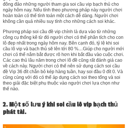
đông đảo những người tham gia soi cầu vip bạch thủ cho
ngày hôm nay. Nếu tính theo phương pháp này người chơi
hoàn toàn có thể tính toán một cách dễ dàng. Người chơi
không cần quá nhiều suy tính cho những cách soi khác.
Phương pháp soi cầu đề vip chính là dựa vào từ những
công cụ thống kê từ đó người chơi có thể phân tích cho con
lô đẹp nhất trong ngày hôm nay. Bên cạnh đó, tỷ lệ khi soi
cầu lô vip và bạch thủ sẽ lên tới 80 %…Giúp cho người mới
chơi có thể nắm bắt được rõ hơn khi bắt đầu vào cuộc chơi.
Các cao thủ lâu năm trong chơi lô đề cũng rất đánh giá cao
về cách này. Người chơi có thể nên sử dụng cách soi cầu
đề Vip 36 đít chẵn bỏ kép hàng tuần, hay soi đầu 0 đít 0. Và
cũng cùng với đó có thể áp dụng cách soi theo tổng và soi
theo giải đặc biệt phụ thuộc vào người chơi lựa chọn như
thế nào.
2. Một số lưu ý khi soi cầu lô vip bạch thủ
phát tài.