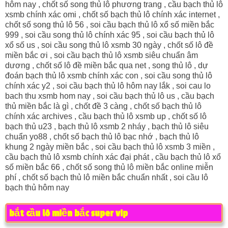
hôm nay , chốt số song thủ lô phương trang , cầu bạch thủ lô
xsmb chính xác omi , chốt số bạch thủ lô chính xác internet ,
chốt số song thủ lô 56 , soi cầu bạch thủ lô xổ số miền bắc
999 , soi cầu song thủ lô chính xác 95 , soi cầu bạch thủ lô
xổ số us , soi cầu song thủ lô xsmb 30 ngày , chốt số lô đề
miền bắc ơi , soi cầu bạch thủ lô xsmb siêu chuẩn âm
dương , chốt số lô đề miền bắc qua net , song thủ lô , dự
đoán bạch thủ lô xsmb chính xác con , soi cầu song thủ lô
chính xác y2 , soi cầu bạch thủ lô hôm nay lắk , soi cau lo
bach thu xsmb hom nay , soi cầu bạch thủ lô us , cầu bạch
thủ miền bắc là gì , chốt đề 3 càng , chốt số bạch thủ lô
chính xác archives , cầu bạch thủ lô xsmb up , chốt số lô
bạch thủ u23 , bạch thủ lô xsmb 2 nháy , bạch thủ lô siêu
chuẩn yo88 , chốt số bạch thủ lô bạc nhớ , bạch thủ lô
khung 2 ngày miền bắc , soi cầu bạch thủ lô xsmb 3 miền ,
cầu bạch thủ lô xsmb chính xác đại phát , cầu bạch thủ lô xổ
số miền bắc 66 , chốt số song thủ lô miền bắc online miễn
phí , chốt số bạch thủ lô miền bắc chuẩn nhất , soi cầu lô
bạch thủ hôm nay
bắt cầu lô miền bắc super vip