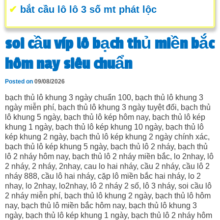
✔
bắt cầu lô lô 3 số mt phát lộc
soi cầu víp lô bạch thủ miền bắc
hôm nay siêu chuẩn
Posted on
09/08/2026
bạch thủ lô khung 3 ngày chuẩn 100, bạch thủ lô khung 3
ngày miễn phí, bạch thủ lô khung 3 ngày tuyệt đối, bạch thủ
lô khung 5 ngày, bạch thủ lô kép hôm nay, bạch thủ lô kép
khung 1 ngày, bạch thủ lô kép khung 10 ngày, bạch thủ lô
kép khung 2 ngày, bạch thủ lô kép khung 2 ngày chính xác,
bạch thủ lô kép khung 5 ngày, bạch thủ lô 2 nháy, bạch thủ
lô 2 nháy hôm nay, bạch thủ lô 2 nháy miền bắc, lo 2nhay, lô
2 nháy, 2 nháy, 2nhay, cau lo hai nháy, cầu 2 nháy, cầu lô 2
nháy 888, cầu lô hai nháy, cặp lô miền bắc hai nháy, lo 2
nhay, lo 2nhay, lo2nhay, lô 2 nháy 2 số, lô 3 nháy, soi cầu lô
2 nháy miễn phí, bạch thủ lô khung 2 ngày, bạch thủ lô hôm
nay, bạch thủ lô miền bắc hôm nay, bạch thủ lô khung 3
ngày, bạch thủ lô kép khung 1 ngày, bạch thủ lô 2 nháy hôm