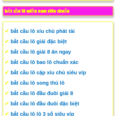
bắt cầu lô miền nam siêu chuẩn
✔
bắt cầu lô xỉu chủ phát tài
✔
bắt cầu lô giải đặc biệt
✔
bắt cầu lô giải 8 ăn ngay
✔
bắt cầu lô bao lô chuẩn xác
✔
bắt cầu lô cặp xỉu chủ siêu víp
✔
bắt cầu lô song thủ lô
✔
bắt cầu lô đầu đuôi giải 8
✔
bắt cầu lô đầu đuôi đặc biệt
✔
bắt cầu lô lô 3 số siêu víp