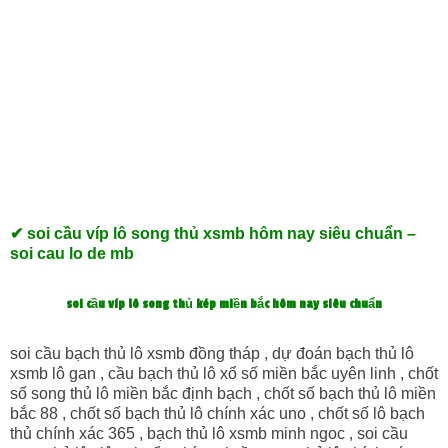
✔ soi cầu víp lô song thủ xsmb hôm nay siêu chuẩn –
soi cau lo de mb
soi cầu víp lô song thủ kép miền bắc hôm nay siêu chuẩn
soi cầu bạch thủ lô xsmb đồng tháp , dự đoán bạch thủ lô
xsmb lô gan , cầu bạch thủ lô xổ số miền bắc uyên linh , chốt
số song thủ lô miền bắc định bạch , chốt số bạch thủ lô miền
bắc 88 , chốt số bạch thủ lô chính xác uno , chốt số lô bạch
thủ chính xác 365 , bạch thủ lô xsmb minh ngoc , soi cầu