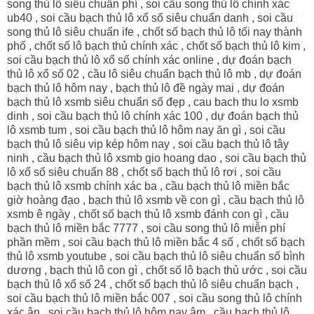
song thủ lô siêu chuẩn phí , soi cầu song thủ lô chính xác
ub40 , soi cầu bạch thủ lô xổ số siêu chuẩn danh , soi cầu
song thủ lô siêu chuẩn ife , chốt số bạch thủ lô tối nay thành
phố , chốt số lô bạch thủ chính xác , chốt số bạch thủ lô kim ,
soi cầu bạch thủ lô xổ số chính xác online , dự đoán bạch
thủ lô xổ số 02 , cầu lô siêu chuẩn bạch thủ lô mb , dự đoán
bạch thủ lô hôm nay , bạch thủ lô đề ngày mai , dự đoán
bạch thủ lô xsmb siêu chuẩn số đẹp , cau bach thu lo xsmb
dinh , soi cầu bạch thủ lô chính xác 100 , dự đoán bạch thủ
lô xsmb tum , soi cầu bạch thủ lô hôm nay ăn gì , soi cầu
bạch thủ lô siêu vip kép hôm nay , soi cầu bạch thủ lô tây
ninh , cầu bạch thủ lô xsmb gio hoang dao , soi cầu bạch thủ
lô xổ số siêu chuẩn 88 , chốt số bạch thủ lô rơi , soi cầu
bạch thủ lô xsmb chính xác ba , cầu bạch thủ lô miền bắc
giờ hoàng đạo , bạch thủ lô xsmb về con gì , cầu bạch thủ lô
xsmb ê ngày , chốt số bạch thủ lô xsmb đánh con gì , cầu
bạch thủ lô miền bắc 7777 , soi cầu song thủ lô miễn phí
phần mềm , soi cầu bạch thủ lô miền bắc 4 số , chốt số bạch
thủ lô xsmb youtube , soi cầu bạch thủ lô siêu chuẩn số bình
dương , bạch thủ lô con gì , chốt số lô bạch thủ ước , soi cầu
bạch thủ lô xổ số 24 , chốt số bạch thủ lô siêu chuẩn bạch ,
soi cầu bạch thủ lô miền bắc 007 , soi cầu song thủ lô chính
xác ân , soi cầu bạch thủ lô hôm nay âm , cầu bạch thủ lô