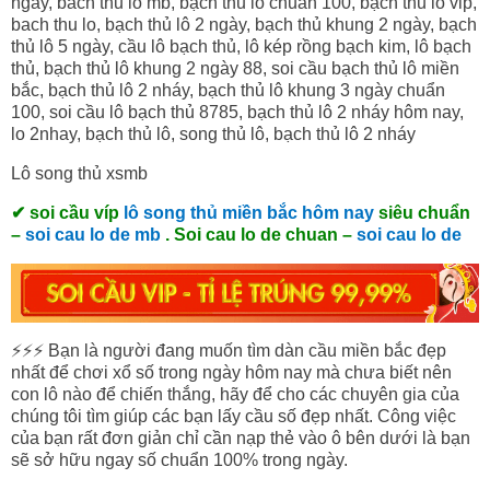
ngày, bach thu lo mb, bạch thủ lô chuẩn 100, bạch thủ lô vip,
bach thu lo, bạch thủ lô 2 ngày, bạch thủ khung 2 ngày, bạch
thủ lô 5 ngày, cầu lô bạch thủ, lô kép rồng bạch kim, lô bạch
thủ, bạch thủ lô khung 2 ngày 88, soi cầu bạch thủ lô miền
bắc, bạch thủ lô 2 nháy, bạch thủ lô khung 3 ngày chuẩn
100, soi cầu lô bạch thủ 8785, bạch thủ lô 2 nháy hôm nay,
lo 2nhay, bạch thủ lô, song thủ lô, bạch thủ lô 2 nháy
Lô song thủ xsmb
✔ soi cầu víp
lô song thủ miền bắc hôm nay
siêu chuẩn
–
soi cau lo de mb
. Soi cau lo de chuan –
soi cau lo de
⚡️⚡️⚡️ Bạn là người đang muốn tìm dàn cầu miền bắc đẹp
nhất để chơi xổ số trong ngày hôm nay mà chưa biết nên
con lô nào để chiến thắng, hãy để cho các chuyên gia của
chúng tôi tìm giúp các bạn lấy cầu số đẹp nhất. Công việc
của bạn rất đơn giản chỉ cần nạp thẻ vào ô bên dưới là bạn
sẽ sở hữu ngay số chuẩn 100% trong ngày.