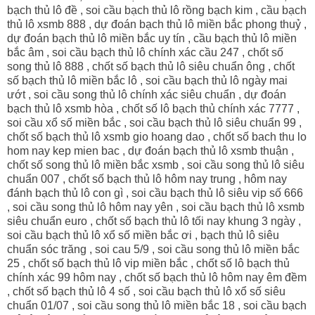
bạch thủ lô đề , soi cầu bạch thủ lô rồng bạch kim , cầu bạch
thủ lô xsmb 888 , dự đoán bạch thủ lô miền bắc phong thuỷ ,
dự đoán bạch thủ lô miền bắc uy tín , cầu bạch thủ lô miền
bắc âm , soi cầu bạch thủ lô chính xác cầu 247 , chốt số
song thủ lô 888 , chốt số bạch thủ lô siêu chuẩn ông , chốt
số bạch thủ lô miền bắc lô , soi cầu bạch thủ lô ngày mai
ướt , soi cầu song thủ lô chính xác siêu chuẩn , dự đoán
bạch thủ lô xsmb hòa , chốt số lô bạch thủ chính xác 7777 ,
soi cầu xổ số miền bắc , soi cầu bạch thủ lô siêu chuẩn 99 ,
chốt số bạch thủ lô xsmb gio hoang dao , chốt số bach thu lo
hom nay kep mien bac , dự đoán bạch thủ lô xsmb thuận ,
chốt số song thủ lô miền bắc xsmb , soi cầu song thủ lô siêu
chuẩn 007 , chốt số bạch thủ lô hôm nay trung , hôm nay
đánh bạch thủ lô con gì , soi cầu bạch thủ lô siêu vip số 666
, soi cầu song thủ lô hôm nay yên , soi cầu bạch thủ lô xsmb
siêu chuẩn euro , chốt số bạch thủ lô tối nay khung 3 ngày ,
soi cầu bạch thủ lô xổ số miền bắc ơi , bạch thủ lô siêu
chuẩn sóc trăng , soi cau 5/9 , soi cầu song thủ lô miền bắc
25 , chốt số bạch thủ lô vip miền bắc , chốt số lô bạch thủ
chính xác 99 hôm nay , chốt số bạch thủ lô hôm nay êm đềm
, chốt số bạch thủ lô 4 số , soi cầu bạch thủ lô xổ số siêu
chuẩn 01/07 , soi cầu song thủ lô miền bắc 18 , soi cầu bạch