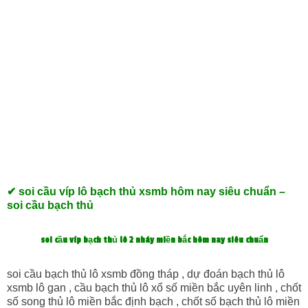
✔ soi cầu víp lô bạch thủ xsmb hôm nay siêu chuẩn –
soi cầu bạch thủ
soi cầu víp bạch thủ lô 2 nháy miền bắc hôm nay siêu chuẩn
soi cầu bạch thủ lô xsmb đồng tháp , dự đoán bạch thủ lô
xsmb lô gan , cầu bạch thủ lô xổ số miền bắc uyên linh , chốt
số song thủ lô miền bắc định bạch , chốt số bạch thủ lô miền