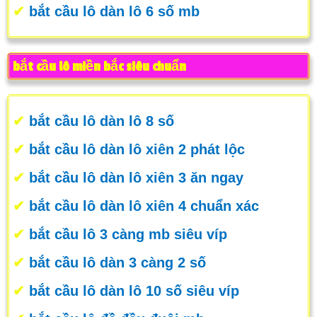
✔
bắt cầu lô dàn lô 6 số mb
bắt cầu lô miền bắc siêu chuẩn
✔
bắt cầu lô dàn lô 8 số
✔
bắt cầu lô dàn lô xiên 2 phát lộc
✔
bắt cầu lô dàn lô xiên 3 ăn ngay
✔
bắt cầu lô dàn lô xiên 4 chuẩn xác
✔
bắt cầu lô 3 càng mb siêu víp
✔
bắt cầu lô dàn 3 càng 2 số
✔
bắt cầu lô dàn lô 10 số siêu víp