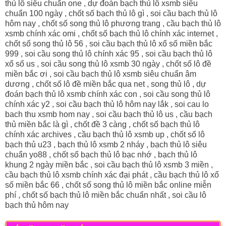
thủ lô siêu chuẩn one , dự đoán bạch thủ lô xsmb siêu
chuẩn 100 ngày , chốt số bạch thủ lô gì , soi cầu bạch thủ lô
hôm nay , chốt số song thủ lô phương trang , cầu bạch thủ lô
xsmb chính xác omi , chốt số bạch thủ lô chính xác internet ,
chốt số song thủ lô 56 , soi cầu bạch thủ lô xổ số miền bắc
999 , soi cầu song thủ lô chính xác 95 , soi cầu bạch thủ lô
xổ số us , soi cầu song thủ lô xsmb 30 ngày , chốt số lô đề
miền bắc ơi , soi cầu bạch thủ lô xsmb siêu chuẩn âm
dương , chốt số lô đề miền bắc qua net , song thủ lô , dự
đoán bạch thủ lô xsmb chính xác con , soi cầu song thủ lô
chính xác y2 , soi cầu bạch thủ lô hôm nay lắk , soi cau lo
bach thu xsmb hom nay , soi cầu bạch thủ lô us , cầu bạch
thủ miền bắc là gì , chốt đề 3 càng , chốt số bạch thủ lô
chính xác archives , cầu bạch thủ lô xsmb up , chốt số lô
bạch thủ u23 , bạch thủ lô xsmb 2 nháy , bạch thủ lô siêu
chuẩn yo88 , chốt số bạch thủ lô bạc nhớ , bạch thủ lô
khung 2 ngày miền bắc , soi cầu bạch thủ lô xsmb 3 miền ,
cầu bạch thủ lô xsmb chính xác đại phát , cầu bạch thủ lô xổ
số miền bắc 66 , chốt số song thủ lô miền bắc online miễn
phí , chốt số bạch thủ lô miền bắc chuẩn nhất , soi cầu lô
bạch thủ hôm nay