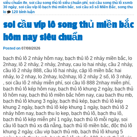
siêu chuẩn ife
,
soi cầu song thủ lô siêu chuẩn phí
,
soi cầu song thủ lô xsmb
30 ngày
,
soi cầu víp lô bạch thủ miền bắc
,
soi cầu xổ số Miền Bắc
,
song thu
ở
lo
120 bình luận
soi
cầu
soi cầu víp lô song thủ miền bắc
víp
lô
bạch
hôm nay siêu chuẩn
thủ
miền
bắc
Posted on
07/08/2026
hôm
nay
bạch thủ lô 2 nháy hôm nay, bạch thủ lô 2 nháy miền bắc, lo
siêu
chuẩn
2nhay, lô 2 nháy, 2 nháy, 2nhay, cau lo hai nháy, cầu 2 nháy,
cầu lô 2 nháy 888, cầu lô hai nháy, cặp lô miền bắc hai
nháy, lo 2 nhay, lo 2nhay, lo2nhay, lô 2 nháy 2 số, lô 3 nháy,
, soi cầu lô 2 nháy miễn phí, soi cầu lô 888 2nhay miễn phí,
bạch thủ lô kép hôm nay, bạch thủ lô khung 2 ngày, bạch thủ
lô hôm nay, bạch thủ lô miền bắc hôm nay, cau bach thu mb,
bạch thủ lô khung 3 ngày, bạch thủ kép, bạch thủ lô kép
khung 2 ngày, bạch thủ lô kép khung 1 ngày, bạch thủ lô 2
nháy hôm nay, bach thu lo kep, bạch thủ lô, bạch thu lô,
bạch thủ lô kép miễn phí 1 ngày, bạch thủ lô mỗi ngày, soi
cầu lô bạch thủ xs đà nẵng, bạch thủ lô miền bắc, độc thủ lô
khung 2 ngày, cầu vip bạch thủ mb, bạch thủ lô khung 5