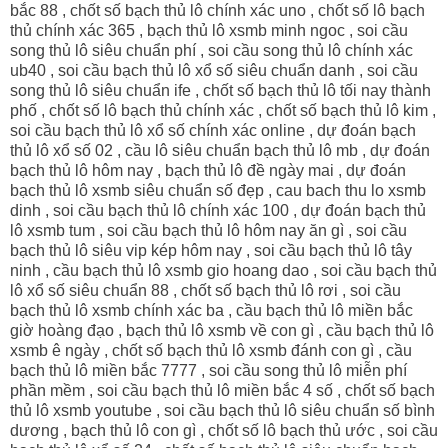
bắc 88 , chốt số bạch thủ lô chính xác uno , chốt số lô bạch
thủ chính xác 365 , bạch thủ lô xsmb minh ngoc , soi cầu
song thủ lô siêu chuẩn phí , soi cầu song thủ lô chính xác
ub40 , soi cầu bạch thủ lô xổ số siêu chuẩn danh , soi cầu
song thủ lô siêu chuẩn ife , chốt số bạch thủ lô tối nay thành
phố , chốt số lô bạch thủ chính xác , chốt số bạch thủ lô kim ,
soi cầu bạch thủ lô xổ số chính xác online , dự đoán bạch
thủ lô xổ số 02 , cầu lô siêu chuẩn bạch thủ lô mb , dự đoán
bạch thủ lô hôm nay , bạch thủ lô đề ngày mai , dự đoán
bạch thủ lô xsmb siêu chuẩn số đẹp , cau bach thu lo xsmb
dinh , soi cầu bạch thủ lô chính xác 100 , dự đoán bạch thủ
lô xsmb tum , soi cầu bạch thủ lô hôm nay ăn gì , soi cầu
bạch thủ lô siêu vip kép hôm nay , soi cầu bạch thủ lô tây
ninh , cầu bạch thủ lô xsmb gio hoang dao , soi cầu bạch thủ
lô xổ số siêu chuẩn 88 , chốt số bạch thủ lô rơi , soi cầu
bạch thủ lô xsmb chính xác ba , cầu bạch thủ lô miền bắc
giờ hoàng đạo , bạch thủ lô xsmb về con gì , cầu bạch thủ lô
xsmb ê ngày , chốt số bạch thủ lô xsmb đánh con gì , cầu
bạch thủ lô miền bắc 7777 , soi cầu song thủ lô miễn phí
phần mềm , soi cầu bạch thủ lô miền bắc 4 số , chốt số bạch
thủ lô xsmb youtube , soi cầu bạch thủ lô siêu chuẩn số bình
dương , bạch thủ lô con gì , chốt số lô bạch thủ ước , soi cầu