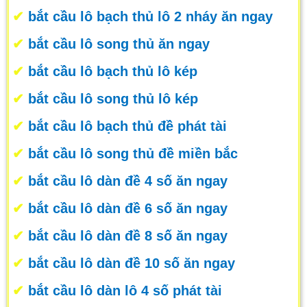
✔
bắt cầu lô bạch thủ lô 2 nháy ăn ngay
✔
bắt cầu lô song thủ ăn ngay
✔
bắt cầu lô bạch thủ lô kép
✔
bắt cầu lô song thủ lô kép
✔
bắt cầu lô bạch thủ đề phát tài
✔
bắt cầu lô song thủ đề miền bắc
✔
bắt cầu lô dàn đề 4 số ăn ngay
✔
bắt cầu lô dàn đề 6 số ăn ngay
✔
bắt cầu lô dàn đề 8 số ăn ngay
✔
bắt cầu lô dàn đề 10 số ăn ngay
✔
bắt cầu lô dàn lô 4 số phát tài