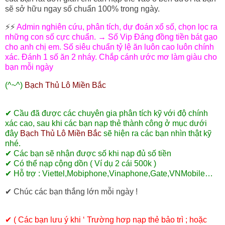
sẽ sở hữu ngay số chuẩn 100% trong ngày.
⚡️⚡️
Admin nghiên cứu, phân tích, dự đoán xổ số, chọn lọc ra
những con số cực chuẩn. → Số Vip Đáng đồng tiền bát gạo
cho anh chị em. Số siêu chuẩn tỷ lệ ăn luôn cao luôn chính
xác. Đánh 1 số ăn 2 nháy. Chắp cánh ước mơ làm giàu cho
bạn mỗi ngày
(^~^)
Bạch Thủ Lô Miền Bắc
✔ Cầu đã được các chuyên gia phân tích kỹ với độ chính
xác cao, sau khi các bạn nạp thẻ thành công ở mục dưới
đây
Bạch Thủ Lô Miền Bắc
sẽ hiện ra các bạn nhìn thật kỹ
nhé.
✔ Các bạn sẽ nhận được số khi nạp đủ số tiền
✔ Có thể nạp cộng dồn ( Ví dụ 2 cái 500k )
✔ Hỗ trợ : Viettel,Mobiphone,Vinaphone,Gate,VNMobile…
✔ Chúc các bạn thắng lớn mỗi ngày !
✔ ( Các bạn lưu ý khi ‘ Trường hơp nạp thẻ bảo trì ; hoặc