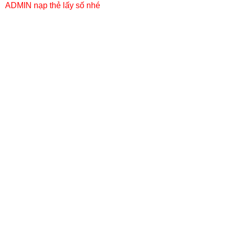
ADMIN nạp thẻ lấy số nhé