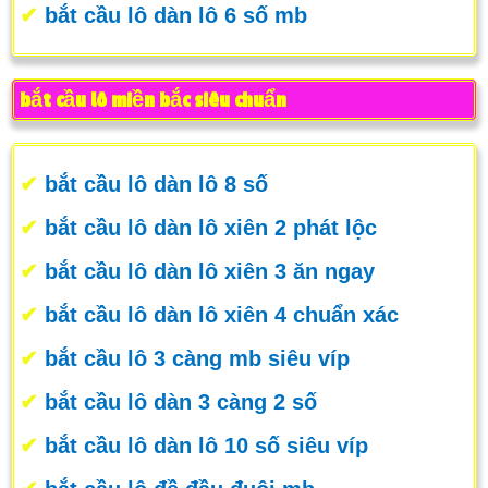
✔
bắt cầu lô dàn lô 6 số mb
bắt cầu lô miền bắc siêu chuẩn
✔
bắt cầu lô dàn lô 8 số
✔
bắt cầu lô dàn lô xiên 2 phát lộc
✔
bắt cầu lô dàn lô xiên 3 ăn ngay
✔
bắt cầu lô dàn lô xiên 4 chuẩn xác
✔
bắt cầu lô 3 càng mb siêu víp
✔
bắt cầu lô dàn 3 càng 2 số
✔
bắt cầu lô dàn lô 10 số siêu víp