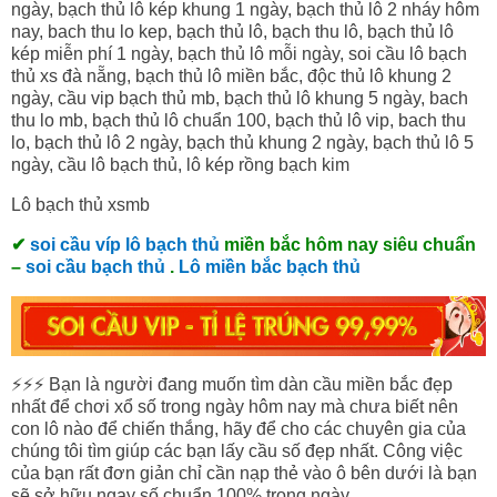
ngày, bạch thủ lô kép khung 1 ngày, bạch thủ lô 2 nháy hôm
nay, bach thu lo kep, bạch thủ lô, bạch thu lô, bạch thủ lô
kép miễn phí 1 ngày, bạch thủ lô mỗi ngày, soi cầu lô bạch
thủ xs đà nẵng, bạch thủ lô miền bắc, độc thủ lô khung 2
ngày, cầu vip bạch thủ mb, bạch thủ lô khung 5 ngày, bach
thu lo mb, bạch thủ lô chuẩn 100, bạch thủ lô vip, bach thu
lo, bạch thủ lô 2 ngày, bạch thủ khung 2 ngày, bạch thủ lô 5
ngày, cầu lô bạch thủ, lô kép rồng bạch kim
Lô bạch thủ xsmb
✔
soi cầu víp lô bạch thủ
miền bắc hôm nay siêu chuẩn
–
soi cầu bạch thủ
.
Lô miền bắc bạch thủ
⚡️⚡️⚡️ Bạn là người đang muốn tìm dàn cầu miền bắc đẹp
nhất để chơi xổ số trong ngày hôm nay mà chưa biết nên
con lô nào để chiến thắng, hãy để cho các chuyên gia của
chúng tôi tìm giúp các bạn lấy cầu số đẹp nhất. Công việc
của bạn rất đơn giản chỉ cần nạp thẻ vào ô bên dưới là bạn
sẽ sở hữu ngay số chuẩn 100% trong ngày.