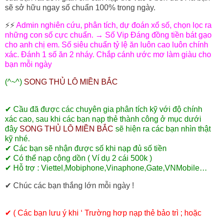
sẽ sở hữu ngay số chuẩn 100% trong ngày.
⚡️⚡️
Admin nghiên cứu, phân tích, dự đoán xổ số, chọn lọc ra
những con số cực chuẩn. → Số Vip Đáng đồng tiền bát gạo
cho anh chị em. Số siêu chuẩn tỷ lệ ăn luôn cao luôn chính
xác. Đánh 1 số ăn 2 nháy. Chắp cánh ước mơ làm giàu cho
bạn mỗi ngày
(^~^)
SONG THỦ LÔ MIỀN BẮC
✔ Cầu đã được các chuyên gia phân tích kỹ với độ chính
xác cao, sau khi các bạn nạp thẻ thành công ở mục dưới
đây
SONG THỦ LÔ MIỀN BẮC
sẽ hiện ra các bạn nhìn thật
kỹ nhé.
✔ Các bạn sẽ nhận được số khi nạp đủ số tiền
✔ Có thể nạp cộng dồn ( Ví dụ 2 cái 500k )
✔ Hỗ trợ : Viettel,Mobiphone,Vinaphone,Gate,VNMobile…
✔ Chúc các bạn thắng lớn mỗi ngày !
✔ ( Các bạn lưu ý khi ‘ Trường hơp nạp thẻ bảo trì ; hoặc