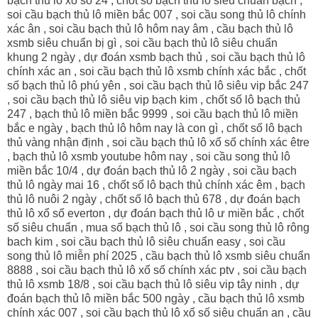
bạch thủ lô xổ số 24 , chốt số bạch thủ lô siêu chuẩn bạch ,
soi cầu bạch thủ lô miền bắc 007 , soi cầu song thủ lô chính
xác ân , soi cầu bạch thủ lô hôm nay âm , cầu bạch thủ lô
xsmb siêu chuẩn bị gì , soi cầu bạch thủ lô siêu chuẩn
khung 2 ngày , dự đoán xsmb bạch thủ , soi cầu bạch thủ lô
chính xác an , soi cầu bạch thủ lô xsmb chính xác bắc , chốt
số bạch thủ lô phú yên , soi cầu bạch thủ lô siêu vip bắc 247
, soi cầu bạch thủ lô siêu vip bạch kim , chốt số lô bạch thủ
247 , bạch thủ lô miền bắc 9999 , soi cầu bạch thủ lô miền
bắc e ngày , bạch thủ lô hôm nay là con gì , chốt số lô bạch
thủ vàng nhận định , soi cầu bạch thủ lô xổ số chính xác être
, bạch thủ lô xsmb youtube hôm nay , soi cầu song thủ lô
miền bắc 10/4 , dự đoán bạch thủ lô 2 ngày , soi cầu bạch
thủ lô ngày mai 16 , chốt số lô bạch thủ chính xác êm , bạch
thủ lô nuôi 2 ngày , chốt số lô bạch thủ 678 , dự đoán bạch
thủ lô xổ số everton , dự đoán bạch thủ lô ư miền bắc , chốt
số siêu chuẩn , mua số bạch thủ lô , soi cầu song thủ lô rông
bach kim , soi cầu bạch thủ lô siêu chuẩn easy , soi cầu
song thủ lô miễn phí 2025 , cầu bạch thủ lô xsmb siêu chuẩn
8888 , soi cầu bạch thủ lô xổ số chính xác ptv , soi cầu bạch
thủ lô xsmb 18/8 , soi cầu bạch thủ lô siêu vip tây ninh , dự
đoán bạch thủ lô miền bắc 500 ngày , cầu bạch thủ lô xsmb
chính xác 007 , soi cầu bạch thủ lô xổ số siêu chuẩn an , cầu