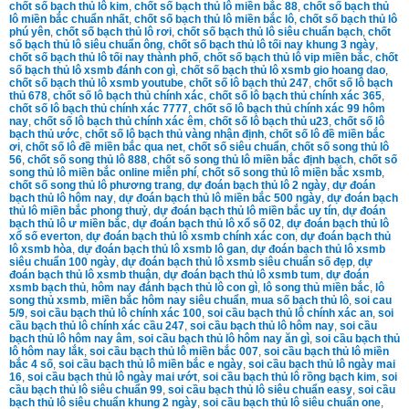
chốt số bạch thủ lô kim
,
chốt số bạch thủ lô miền bắc 88
,
chốt số bạch thủ
lô miền bắc chuẩn nhất
,
chốt số bạch thủ lô miền bắc lô
,
chốt số bạch thủ lô
phú yên
,
chốt số bạch thủ lô rơi
,
chốt số bạch thủ lô siêu chuẩn bạch
,
chốt
số bạch thủ lô siêu chuẩn ông
,
chốt số bạch thủ lô tối nay khung 3 ngày
,
chốt số bạch thủ lô tối nay thành phố
,
chốt số bạch thủ lô vip miền bắc
,
chốt
số bạch thủ lô xsmb đánh con gì
,
chốt số bạch thủ lô xsmb gio hoang dao
,
chốt số bạch thủ lô xsmb youtube
,
chốt số lô bạch thủ 247
,
chốt số lô bạch
thủ 678
,
chốt số lô bạch thủ chính xác
,
chốt số lô bạch thủ chính xác 365
,
chốt số lô bạch thủ chính xác 7777
,
chốt số lô bạch thủ chính xác 99 hôm
nay
,
chốt số lô bạch thủ chính xác êm
,
chốt số lô bạch thủ u23
,
chốt số lô
bạch thủ ước
,
chốt số lô bạch thủ vàng nhận định
,
chốt số lô đề miền bắc
ơi
,
chốt số lô đề miền bắc qua net
,
chốt số siêu chuẩn
,
chốt số song thủ lô
56
,
chốt số song thủ lô 888
,
chốt số song thủ lô miền bắc định bạch
,
chốt số
song thủ lô miền bắc online miễn phí
,
chốt số song thủ lô miền bắc xsmb
,
chốt số song thủ lô phương trang
,
dự đoán bạch thủ lô 2 ngày
,
dự đoán
bạch thủ lô hôm nay
,
dự đoán bạch thủ lô miền bắc 500 ngày
,
dự đoán bạch
thủ lô miền bắc phong thuỷ
,
dự đoán bạch thủ lô miền bắc uy tín
,
dự đoán
bạch thủ lô ư miền bắc
,
dự đoán bạch thủ lô xổ số 02
,
dự đoán bạch thủ lô
xổ số everton
,
dự đoán bạch thủ lô xsmb chính xác con
,
dự đoán bạch thủ
lô xsmb hòa
,
dự đoán bạch thủ lô xsmb lô gan
,
dự đoán bạch thủ lô xsmb
siêu chuẩn 100 ngày
,
dự đoán bạch thủ lô xsmb siêu chuẩn số đẹp
,
dự
đoán bạch thủ lô xsmb thuận
,
dự đoán bạch thủ lô xsmb tum
,
dự đoán
xsmb bạch thủ
,
hôm nay đánh bạch thủ lô con gì
,
lô song thủ miền bắc
,
lô
song thủ xsmb
,
miền bắc hôm nay siêu chuẩn
,
mua số bạch thủ lô
,
soi cau
5/9
,
soi cầu bạch thủ lô chính xác 100
,
soi cầu bạch thủ lô chính xác an
,
soi
cầu bạch thủ lô chính xác cầu 247
,
soi cầu bạch thủ lô hôm nay
,
soi cầu
bạch thủ lô hôm nay âm
,
soi cầu bạch thủ lô hôm nay ăn gì
,
soi cầu bạch thủ
lô hôm nay lắk
,
soi cầu bạch thủ lô miền bắc 007
,
soi cầu bạch thủ lô miền
bắc 4 số
,
soi cầu bạch thủ lô miền bắc e ngày
,
soi cầu bạch thủ lô ngày mai
16
,
soi cầu bạch thủ lô ngày mai ướt
,
soi cầu bạch thủ lô rồng bạch kim
,
soi
cầu bạch thủ lô siêu chuẩn 99
,
soi cầu bạch thủ lô siêu chuẩn easy
,
soi cầu
bạch thủ lô siêu chuẩn khung 2 ngày
,
soi cầu bạch thủ lô siêu chuẩn one
,