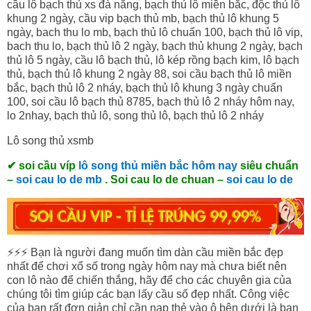
cầu lô bạch thủ xs đà nẵng, bạch thủ lô miền bắc, độc thủ lô
khung 2 ngày, cầu vip bạch thủ mb, bạch thủ lô khung 5
ngày, bach thu lo mb, bạch thủ lô chuẩn 100, bạch thủ lô vip,
bach thu lo, bạch thủ lô 2 ngày, bạch thủ khung 2 ngày, bạch
thủ lô 5 ngày, cầu lô bạch thủ, lô kép rồng bạch kim, lô bạch
thủ, bạch thủ lô khung 2 ngày 88, soi cầu bạch thủ lô miền
bắc, bạch thủ lô 2 nháy, bạch thủ lô khung 3 ngày chuẩn
100, soi cầu lô bạch thủ 8785, bạch thủ lô 2 nháy hôm nay,
lo 2nhay, bạch thủ lô, song thủ lô, bạch thủ lô 2 nháy
Lô song thủ xsmb
✔ soi cầu víp
lô song thủ miền bắc hôm nay
siêu chuẩn
–
soi cau lo de mb
. Soi cau lo de chuan –
soi cau lo de
⚡️⚡️⚡️ Bạn là người đang muốn tìm dàn cầu miền bắc đẹp
nhất để chơi xổ số trong ngày hôm nay mà chưa biết nên
con lô nào để chiến thắng, hãy để cho các chuyên gia của
chúng tôi tìm giúp các bạn lấy cầu số đẹp nhất. Công việc
của bạn rất đơn giản chỉ cần nạp thẻ vào ô bên dưới là bạn