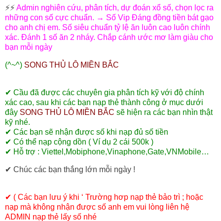
⚡️⚡️
Admin nghiên cứu, phân tích, dự đoán xổ số, chọn lọc ra
những con số cực chuẩn. → Số Vip Đáng đồng tiền bát gạo
cho anh chị em. Số siêu chuẩn tỷ lệ ăn luôn cao luôn chính
xác. Đánh 1 số ăn 2 nháy. Chắp cánh ước mơ làm giàu cho
bạn mỗi ngày
(^~^)
SONG THỦ LÔ MIỀN BẮC
✔ Cầu đã được các chuyên gia phân tích kỹ với độ chính
xác cao, sau khi các bạn nạp thẻ thành công ở mục dưới
đây
SONG THỦ LÔ MIỀN BẮC
sẽ hiện ra các bạn nhìn thật
kỹ nhé.
✔ Các bạn sẽ nhận được số khi nạp đủ số tiền
✔ Có thể nạp cộng dồn ( Ví dụ 2 cái 500k )
✔ Hỗ trợ : Viettel,Mobiphone,Vinaphone,Gate,VNMobile…
✔ Chúc các bạn thắng lớn mỗi ngày !
✔ ( Các bạn lưu ý khi ‘ Trường hơp nạp thẻ bảo trì ; hoặc
nạp mà không nhận được số anh em vui lòng liên hệ
ADMIN nạp thẻ lấy số nhé