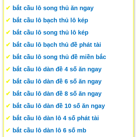
✔
bắt cầu lô song thủ ăn ngay
✔
bắt cầu lô bạch thủ lô kép
✔
bắt cầu lô song thủ lô kép
✔
bắt cầu lô bạch thủ đề phát tài
✔
bắt cầu lô song thủ đề miền bắc
✔
bắt cầu lô dàn đề 4 số ăn ngay
✔
bắt cầu lô dàn đề 6 số ăn ngay
✔
bắt cầu lô dàn đề 8 số ăn ngay
✔
bắt cầu lô dàn đề 10 số ăn ngay
✔
bắt cầu lô dàn lô 4 số phát tài
✔
bắt cầu lô dàn lô 6 số mb