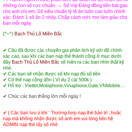
những con số cực chuẩn. → Số Vip Đáng đồng tiền bát gạo
cho anh chị em. Số siêu chuẩn tỷ lệ ăn luôn cao luôn chính
xác. Đánh 1 số ăn 2 nháy. Chắp cánh ước mơ làm giàu cho
bạn mỗi ngày
(^~^)
Bạch Thủ Lô Miền Bắc
✔ Cầu đã được các chuyên gia phân tích kỹ với độ chính
xác cao, sau khi các bạn nạp thẻ thành công ở mục dưới
đây
Bạch Thủ Lô Miền Bắc
sẽ hiện ra các bạn nhìn thật kỹ
nhé.
✔ Các bạn sẽ nhận được số khi nạp đủ số tiền
✔ Có thể nạp cộng dồn ( Ví dụ 2 cái 500k )
✔ Hỗ trợ : Viettel,Mobiphone,Vinaphone,Gate,VNMobile…
✔ Chúc các bạn thắng lớn mỗi ngày !
✔ ( Các bạn lưu ý khi ‘ Trường hơp nạp thẻ bảo trì ; hoặc
nạp mà không nhận được số anh em vui lòng liên hệ
ADMIN nạp thẻ lấy số nhé