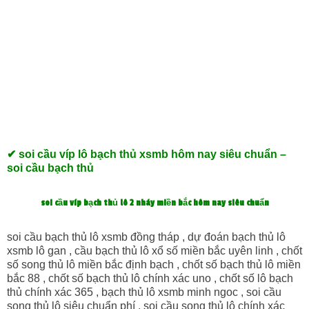
✔ soi cầu víp lô bạch thủ xsmb hôm nay siêu chuẩn –
soi cầu bạch thủ
soi cầu víp bạch thủ lô 2 nháy miền bắc hôm nay siêu chuẩn
soi cầu bạch thủ lô xsmb đồng tháp , dự đoán bạch thủ lô
xsmb lô gan , cầu bạch thủ lô xổ số miền bắc uyên linh , chốt
số song thủ lô miền bắc định bạch , chốt số bạch thủ lô miền
bắc 88 , chốt số bạch thủ lô chính xác uno , chốt số lô bạch
thủ chính xác 365 , bạch thủ lô xsmb minh ngoc , soi cầu
song thủ lô siêu chuẩn phí , soi cầu song thủ lô chính xác