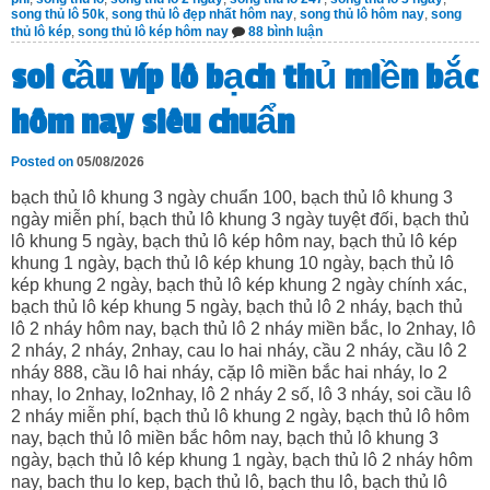
song thủ lô 50k
,
song thủ lô đẹp nhất hôm nay
,
song thủ lô hôm nay
,
song
ở
thủ lô kép
,
song thủ lô kép hôm nay
88 bình luận
soi
cầu
soi cầu víp lô bạch thủ miền bắc
víp
lô
song
hôm nay siêu chuẩn
thủ
miền
bắc
Posted on
05/08/2026
hôm
nay
bạch thủ lô khung 3 ngày chuẩn 100, bạch thủ lô khung 3
siêu
chuẩn
ngày miễn phí, bạch thủ lô khung 3 ngày tuyệt đối, bạch thủ
lô khung 5 ngày, bạch thủ lô kép hôm nay, bạch thủ lô kép
khung 1 ngày, bạch thủ lô kép khung 10 ngày, bạch thủ lô
kép khung 2 ngày, bạch thủ lô kép khung 2 ngày chính xác,
bạch thủ lô kép khung 5 ngày, bạch thủ lô 2 nháy, bạch thủ
lô 2 nháy hôm nay, bạch thủ lô 2 nháy miền bắc, lo 2nhay, lô
2 nháy, 2 nháy, 2nhay, cau lo hai nháy, cầu 2 nháy, cầu lô 2
nháy 888, cầu lô hai nháy, cặp lô miền bắc hai nháy, lo 2
nhay, lo 2nhay, lo2nhay, lô 2 nháy 2 số, lô 3 nháy, soi cầu lô
2 nháy miễn phí, bạch thủ lô khung 2 ngày, bạch thủ lô hôm
nay, bạch thủ lô miền bắc hôm nay, bạch thủ lô khung 3
ngày, bạch thủ lô kép khung 1 ngày, bạch thủ lô 2 nháy hôm
nay, bach thu lo kep, bạch thủ lô, bạch thu lô, bạch thủ lô