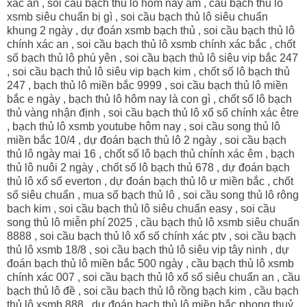
xác ân , soi cầu bạch thủ lô hôm nay âm , cầu bạch thủ lô
xsmb siêu chuẩn bị gì , soi cầu bạch thủ lô siêu chuẩn
khung 2 ngày , dự đoán xsmb bạch thủ , soi cầu bạch thủ lô
chính xác an , soi cầu bạch thủ lô xsmb chính xác bắc , chốt
số bạch thủ lô phú yên , soi cầu bạch thủ lô siêu vip bắc 247
, soi cầu bạch thủ lô siêu vip bạch kim , chốt số lô bạch thủ
247 , bạch thủ lô miền bắc 9999 , soi cầu bạch thủ lô miền
bắc e ngày , bạch thủ lô hôm nay là con gì , chốt số lô bạch
thủ vàng nhận định , soi cầu bạch thủ lô xổ số chính xác être
, bạch thủ lô xsmb youtube hôm nay , soi cầu song thủ lô
miền bắc 10/4 , dự đoán bạch thủ lô 2 ngày , soi cầu bạch
thủ lô ngày mai 16 , chốt số lô bạch thủ chính xác êm , bạch
thủ lô nuôi 2 ngày , chốt số lô bạch thủ 678 , dự đoán bạch
thủ lô xổ số everton , dự đoán bạch thủ lô ư miền bắc , chốt
số siêu chuẩn , mua số bạch thủ lô , soi cầu song thủ lô rông
bach kim , soi cầu bạch thủ lô siêu chuẩn easy , soi cầu
song thủ lô miễn phí 2025 , cầu bạch thủ lô xsmb siêu chuẩn
8888 , soi cầu bạch thủ lô xổ số chính xác ptv , soi cầu bạch
thủ lô xsmb 18/8 , soi cầu bạch thủ lô siêu vip tây ninh , dự
đoán bạch thủ lô miền bắc 500 ngày , cầu bạch thủ lô xsmb
chính xác 007 , soi cầu bạch thủ lô xổ số siêu chuẩn an , cầu
bạch thủ lô đề , soi cầu bạch thủ lô rồng bạch kim , cầu bạch
thủ lô xsmb 888 , dự đoán bạch thủ lô miền bắc phong thuỷ ,