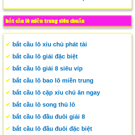
bắt cầu lô miền trung siêu chuẩn
✔
bắt cầu lô xỉu chủ phát tài
✔
bắt cầu lô giải đặc biệt
✔
bắt cầu lô giải 8 siêu víp
✔
bắt cầu lô bao lô miền trung
✔
bắt cầu lô cặp xỉu chủ ăn ngay
✔
bắt cầu lô song thủ lô
✔
bắt cầu lô đầu đuôi giải 8
✔
bắt cầu lô đầu đuôi đặc biệt