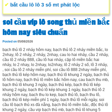
✔
bắt cầu lô lô 3 số mt phát lộc
soi cầu víp lô song thủ miền bắc
hôm nay siêu chuẩn
Posted on
05/08/2026
bạch thủ lô 2 nháy hôm nay, bạch thủ lô 2 nháy miền bắc, lo
2nhay, lô 2 nháy, 2 nháy, 2nhay, cau lo hai nháy, cầu 2 nháy,
cầu lô 2 nháy 888, cầu lô hai nháy, cặp lô miền bắc hai
nháy, lo 2 nhay, lo 2nhay, lo2nhay, lô 2 nháy 2 số, lô 3 nháy,
, soi cầu lô 2 nháy miễn phí, soi cầu lô 888 2nhay miễn phí,
bạch thủ lô kép hôm nay, bạch thủ lô khung 2 ngày, bạch thủ
lô hôm nay, bạch thủ lô miền bắc hôm nay, cau bach thu mb,
bạch thủ lô khung 3 ngày, bạch thủ kép, bạch thủ lô kép
khung 2 ngày, bạch thủ lô kép khung 1 ngày, bạch thủ lô 2
nháy hôm nay, bach thu lo kep, bạch thủ lô, bạch thu lô,
bạch thủ lô kép miễn phí 1 ngày, bạch thủ lô mỗi ngày, soi
cầu lô bạch thủ xs đà nẵng, bạch thủ lô miền bắc, độc thủ lô
khung 2 ngày, cầu vip bạch thủ mb, bạch thủ lô khung 5