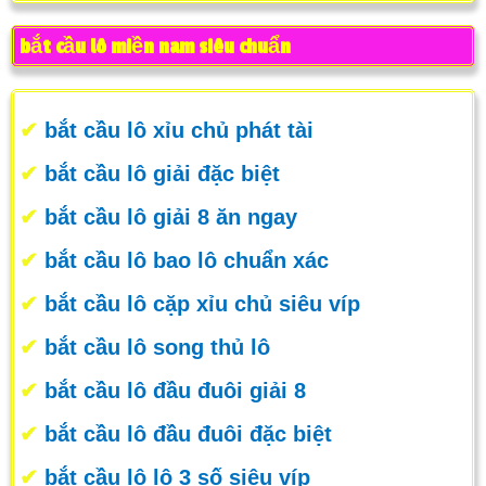
bắt cầu lô miền nam siêu chuẩn
✔
bắt cầu lô xỉu chủ phát tài
✔
bắt cầu lô giải đặc biệt
✔
bắt cầu lô giải 8 ăn ngay
✔
bắt cầu lô bao lô chuẩn xác
✔
bắt cầu lô cặp xỉu chủ siêu víp
✔
bắt cầu lô song thủ lô
✔
bắt cầu lô đầu đuôi giải 8
✔
bắt cầu lô đầu đuôi đặc biệt
✔
bắt cầu lô lô 3 số siêu víp