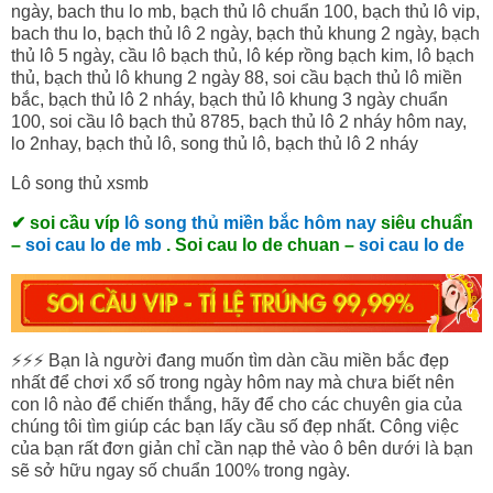
ngày, bach thu lo mb, bạch thủ lô chuẩn 100, bạch thủ lô vip,
bach thu lo, bạch thủ lô 2 ngày, bạch thủ khung 2 ngày, bạch
thủ lô 5 ngày, cầu lô bạch thủ, lô kép rồng bạch kim, lô bạch
thủ, bạch thủ lô khung 2 ngày 88, soi cầu bạch thủ lô miền
bắc, bạch thủ lô 2 nháy, bạch thủ lô khung 3 ngày chuẩn
100, soi cầu lô bạch thủ 8785, bạch thủ lô 2 nháy hôm nay,
lo 2nhay, bạch thủ lô, song thủ lô, bạch thủ lô 2 nháy
Lô song thủ xsmb
✔ soi cầu víp
lô song thủ miền bắc hôm nay
siêu chuẩn
–
soi cau lo de mb
. Soi cau lo de chuan –
soi cau lo de
⚡️⚡️⚡️ Bạn là người đang muốn tìm dàn cầu miền bắc đẹp
nhất để chơi xổ số trong ngày hôm nay mà chưa biết nên
con lô nào để chiến thắng, hãy để cho các chuyên gia của
chúng tôi tìm giúp các bạn lấy cầu số đẹp nhất. Công việc
của bạn rất đơn giản chỉ cần nạp thẻ vào ô bên dưới là bạn
sẽ sở hữu ngay số chuẩn 100% trong ngày.