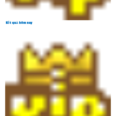
Kết quả hôm nay