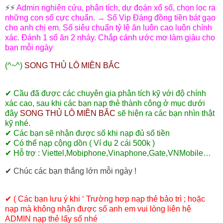
⚡️⚡️
Admin nghiên cứu, phân tích, dự đoán xổ số, chọn lọc ra
những con số cực chuẩn. → Số Vip Đáng đồng tiền bát gạo
cho anh chị em. Số siêu chuẩn tỷ lệ ăn luôn cao luôn chính
xác. Đánh 1 số ăn 2 nháy. Chắp cánh ước mơ làm giàu cho
bạn mỗi ngày
(^~^)
SONG THỦ LÔ MIỀN BẮC
✔ Cầu đã được các chuyên gia phân tích kỹ với độ chính
xác cao, sau khi các bạn nạp thẻ thành công ở mục dưới
đây
SONG THỦ LÔ MIỀN BẮC
sẽ hiện ra các bạn nhìn thật
kỹ nhé.
✔ Các bạn sẽ nhận được số khi nạp đủ số tiền
✔ Có thể nạp cộng dồn ( Ví dụ 2 cái 500k )
✔ Hỗ trợ : Viettel,Mobiphone,Vinaphone,Gate,VNMobile…
✔ Chúc các bạn thắng lớn mỗi ngày !
✔ ( Các bạn lưu ý khi ‘ Trường hơp nạp thẻ bảo trì ; hoặc
nạp mà không nhận được số anh em vui lòng liên hệ
ADMIN nạp thẻ lấy số nhé