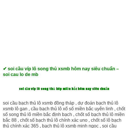
✔ soi cầu víp lô song thủ xsmb hôm nay siêu chuẩn –
soi cau lo de mb
soi cầu víp lô song thủ kép miền bắc hôm nay siêu chuẩn
soi cầu bạch thủ lô xsmb đồng tháp , dự đoán bạch thủ lô
xsmb lô gan , cầu bạch thủ lô xổ số miền bắc uyên linh , chốt
số song thủ lô miền bắc định bạch , chốt số bạch thủ lô miền
bắc 88 , chốt số bạch thủ lô chính xác uno , chốt số lô bạch
thủ chính xác 365 , bạch thủ lô xsmb minh ngoc , soi cầu