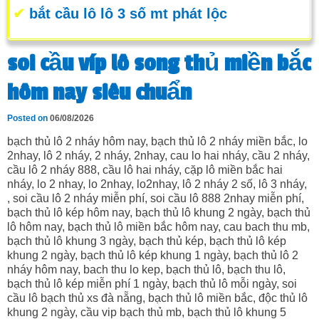
✔
bắt cầu lô lô 3 số mt phát lộc
soi cầu víp lô song thủ miền bắc
hôm nay siêu chuẩn
Posted on
06/08/2026
bạch thủ lô 2 nháy hôm nay, bạch thủ lô 2 nháy miền bắc, lo
2nhay, lô 2 nháy, 2 nháy, 2nhay, cau lo hai nháy, cầu 2 nháy,
cầu lô 2 nháy 888, cầu lô hai nháy, cặp lô miền bắc hai
nháy, lo 2 nhay, lo 2nhay, lo2nhay, lô 2 nháy 2 số, lô 3 nháy,
, soi cầu lô 2 nháy miễn phí, soi cầu lô 888 2nhay miễn phí,
bạch thủ lô kép hôm nay, bạch thủ lô khung 2 ngày, bạch thủ
lô hôm nay, bạch thủ lô miền bắc hôm nay, cau bach thu mb,
bạch thủ lô khung 3 ngày, bạch thủ kép, bạch thủ lô kép
khung 2 ngày, bạch thủ lô kép khung 1 ngày, bạch thủ lô 2
nháy hôm nay, bach thu lo kep, bạch thủ lô, bạch thu lô,
bạch thủ lô kép miễn phí 1 ngày, bạch thủ lô mỗi ngày, soi
cầu lô bạch thủ xs đà nẵng, bạch thủ lô miền bắc, độc thủ lô
khung 2 ngày, cầu vip bạch thủ mb, bạch thủ lô khung 5