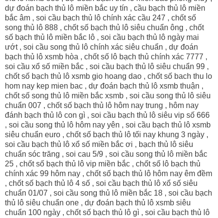
dự đoán bạch thủ lô miền bắc uy tín , cầu bạch thủ lô miền
bắc âm , soi cầu bạch thủ lô chính xác cầu 247 , chốt số
song thủ lô 888 , chốt số bạch thủ lô siêu chuẩn ông , chốt
số bạch thủ lô miền bắc lô , soi cầu bạch thủ lô ngày mai
ướt , soi cầu song thủ lô chính xác siêu chuẩn , dự đoán
bạch thủ lô xsmb hòa , chốt số lô bạch thủ chính xác 7777 ,
soi cầu xổ số miền bắc , soi cầu bạch thủ lô siêu chuẩn 99 ,
chốt số bạch thủ lô xsmb gio hoang dao , chốt số bach thu lo
hom nay kep mien bac , dự đoán bạch thủ lô xsmb thuận ,
chốt số song thủ lô miền bắc xsmb , soi cầu song thủ lô siêu
chuẩn 007 , chốt số bạch thủ lô hôm nay trung , hôm nay
đánh bạch thủ lô con gì , soi cầu bạch thủ lô siêu vip số 666
, soi cầu song thủ lô hôm nay yên , soi cầu bạch thủ lô xsmb
siêu chuẩn euro , chốt số bạch thủ lô tối nay khung 3 ngày ,
soi cầu bạch thủ lô xổ số miền bắc ơi , bạch thủ lô siêu
chuẩn sóc trăng , soi cau 5/9 , soi cầu song thủ lô miền bắc
25 , chốt số bạch thủ lô vip miền bắc , chốt số lô bạch thủ
chính xác 99 hôm nay , chốt số bạch thủ lô hôm nay êm đềm
, chốt số bạch thủ lô 4 số , soi cầu bạch thủ lô xổ số siêu
chuẩn 01/07 , soi cầu song thủ lô miền bắc 18 , soi cầu bạch
thủ lô siêu chuẩn one , dự đoán bạch thủ lô xsmb siêu
chuẩn 100 ngày , chốt số bạch thủ lô gì , soi cầu bạch thủ lô