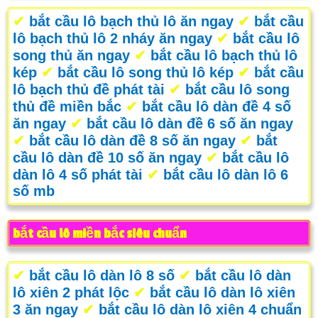
✔
bắt cầu lô bạch thủ lô ăn ngay
✔
bắt cầu
lô bạch thủ lô 2 nháy ăn ngay
✔
bắt cầu lô
song thủ ăn ngay
✔
bắt cầu lô bạch thủ lô
kép
✔
bắt cầu lô song thủ lô kép
✔
bắt cầu
lô bạch thủ đề phát tài
✔
bắt cầu lô song
thủ đề miền bắc
✔
bắt cầu lô dàn đề 4 số
ăn ngay
✔
bắt cầu lô dàn đề 6 số ăn ngay
✔
bắt cầu lô dàn đề 8 số ăn ngay
✔
bắt
cầu lô dàn đề 10 số ăn ngay
✔
bắt cầu lô
dàn lô 4 số phát tài
✔
bắt cầu lô dàn lô 6
số mb
bắt cầu lô miền bắc siêu chuẩn
✔
bắt cầu lô dàn lô 8 số
✔
bắt cầu lô dàn
lô xiên 2 phát lộc
✔
bắt cầu lô dàn lô xiên
3 ăn ngay
✔
bắt cầu lô dàn lô xiên 4 chuẩn