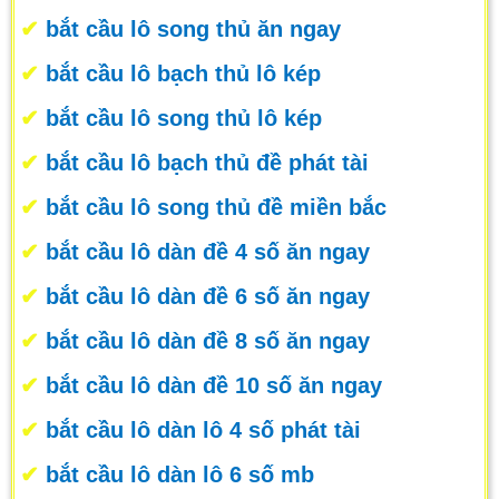
✔
bắt cầu lô song thủ ăn ngay
✔
bắt cầu lô bạch thủ lô kép
✔
bắt cầu lô song thủ lô kép
✔
bắt cầu lô bạch thủ đề phát tài
✔
bắt cầu lô song thủ đề miền bắc
✔
bắt cầu lô dàn đề 4 số ăn ngay
✔
bắt cầu lô dàn đề 6 số ăn ngay
✔
bắt cầu lô dàn đề 8 số ăn ngay
✔
bắt cầu lô dàn đề 10 số ăn ngay
✔
bắt cầu lô dàn lô 4 số phát tài
✔
bắt cầu lô dàn lô 6 số mb