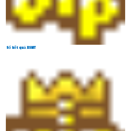
Sổ kết quả XSMT