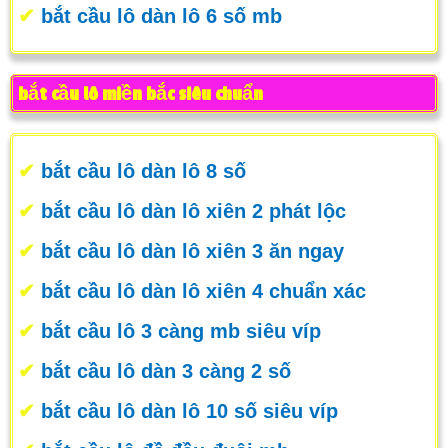
✔
bắt cầu lô dàn lô 6 số mb
bắt cầu lô miền bắc siêu chuẩn
✔
bắt cầu lô dàn lô 8 số
✔
bắt cầu lô dàn lô xiên 2 phát lộc
✔
bắt cầu lô dàn lô xiên 3 ăn ngay
✔
bắt cầu lô dàn lô xiên 4 chuẩn xác
✔
bắt cầu lô 3 càng mb siêu víp
✔
bắt cầu lô dàn 3 càng 2 số
✔
bắt cầu lô dàn lô 10 số siêu víp