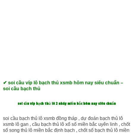
✔ soi cầu víp lô bạch thủ xsmb hôm nay siêu chuẩn –
soi cầu bạch thủ
soi cầu víp bạch thủ lô 2 nháy miền bắc hôm nay siêu chuẩn
soi cầu bạch thủ lô xsmb đồng tháp , dự đoán bạch thủ lô
xsmb lô gan , cầu bạch thủ lô xổ số miền bắc uyên linh , chốt
số song thủ lô miền bắc định bạch , chốt số bạch thủ lô miền