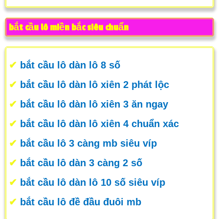
bắt cầu lô miền bắc siêu chuẩn
✔
bắt cầu lô dàn lô 8 số
✔
bắt cầu lô dàn lô xiên 2 phát lộc
✔
bắt cầu lô dàn lô xiên 3 ăn ngay
✔
bắt cầu lô dàn lô xiên 4 chuẩn xác
✔
bắt cầu lô 3 càng mb siêu víp
✔
bắt cầu lô dàn 3 càng 2 số
✔
bắt cầu lô dàn lô 10 số siêu víp
✔
bắt cầu lô đề đầu đuôi mb