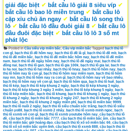
giải đặc biệt
✔
bắt cầu lô giải 8 siêu víp
✔
bắt cầu lô bao lô miền trung
✔
bắt cầu lô
cặp xỉu chủ ăn ngay
✔
bắt cầu lô song thủ
lô
✔
bắt cầu lô đầu đuôi giải 8
✔
bắt cầu lô
đầu đuôi đặc biệt
✔
bắt cầu lô lô 3 số mt
phát lộc
Posted in
Cầu siêu vip miền bắc
,
Cầu vip miền bắc
Tagged
bạch thủ lô
con gì
,
bạch thủ lô đề hôm nay
,
bạch thủ lô đề là gì
,
bạch thủ lô đề mb
,
bạch
thủ lô đề miền bắc
,
bạch thủ lô đề miền bắc hôm nay
,
bạch thủ lô đề miền
nam
,
bạch thủ lô đề ngày hôm nay
,
bạch thủ lô đề ngày mai
,
bạch thủ lô
đồng nai
,
bạch thủ lô gan
,
bạch thủ lô gia 100k
,
bạch thủ lô gia lai
,
bach thu
lo ha noi
,
bạch thủ lô hai nháy
,
bạch thủ lô hnay
,
bạch thủ lô hôm nay
,
bạch
thủ lô hôm nay là con gì
,
bạch thủ lô hôm nay miền nam
,
bạch thủ lô hôm
nay mn
,
bạch thủ lô hôm nay ra con gì
,
bạch thủ lô hôm nay về bao nhiêu
,
bạch thủ lô hôm nay về con gì
,
bạch thủ lô hôm qua
,
bạch thủ lô huế
,
bạch
thủ lô kép
,
bạch thủ lô kép khung 2 ngày
,
bạch thủ lô kép khung 3 ngày
,
bạch thủ lô kép khung 3 ngày 3 miền
,
bạch thủ lô kép khung 5 ngày
,
bạch
thủ lô kép miền bắc
,
bạch thủ lô khung
,
bạch thủ lô khung 1 ngày
,
bạch thủ
lô khung 2 ngày
,
bạch thủ lô khung 2 ngày 247
,
bạch thủ lô khung 2 ngày
miền bắc
,
bạch thủ lô khung 2 ngày miễn phí
,
bạch thủ lô miền bắc 9999
,
bạch thủ lô nuôi 2 ngày
,
bạch thủ lô siêu chuẩn sóc trăng
,
bạch thủ lô siêu
chuẩn yo88
,
bạch thủ lô xsmb 2 nháy
,
bạch thủ lô xsmb minh ngoc
,
bạch
thủ lô xsmb về con gì
,
bạch thủ lô xsmb youtube hôm nay
,
cầu bạch thủ lô
đề
,
cầu bạch thủ lô miền bắc 7777
,
cầu bạch thủ lô miền bắc âm
,
cầu bạch
thủ lô miền bắc giờ hoàng đạo
,
cầu bạch thủ lô xổ số miền bắc 66
,
cầu bạch
thủ lô xổ số miền bắc uyên linh
,
cầu bạch thủ lô xsmb 888
,
cầu bạch thủ lô
xsmb chính xác 007
,
cầu bạch thủ lô xsmb chính xác đại phát
,
cầu bạch thủ