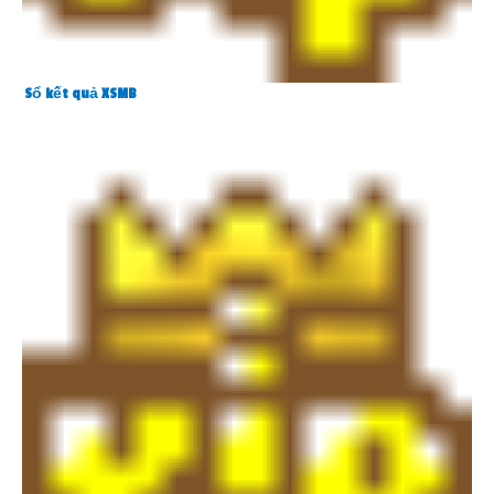
Sổ kết quả XSMB