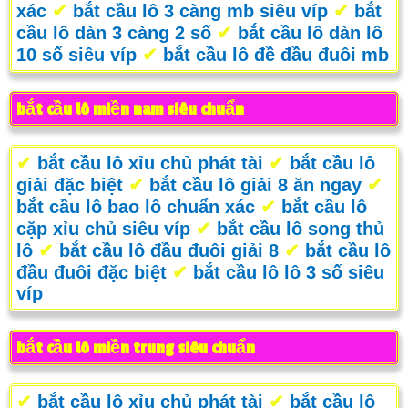
xác
✔
bắt cầu lô 3 càng mb siêu víp
✔
bắt
cầu lô dàn 3 càng 2 số
✔
bắt cầu lô dàn lô
10 số siêu víp
✔
bắt cầu lô đề đầu đuôi mb
bắt cầu lô miền nam siêu chuẩn
✔
bắt cầu lô xỉu chủ phát tài
✔
bắt cầu lô
giải đặc biệt
✔
bắt cầu lô giải 8 ăn ngay
✔
bắt cầu lô bao lô chuẩn xác
✔
bắt cầu lô
cặp xỉu chủ siêu víp
✔
bắt cầu lô song thủ
lô
✔
bắt cầu lô đầu đuôi giải 8
✔
bắt cầu lô
đầu đuôi đặc biệt
✔
bắt cầu lô lô 3 số siêu
víp
bắt cầu lô miền trung siêu chuẩn
✔
bắt cầu lô xỉu chủ phát tài
✔
bắt cầu lô