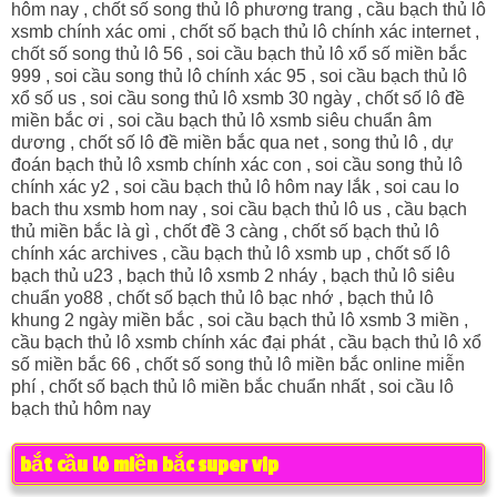
hôm nay , chốt số song thủ lô phương trang , cầu bạch thủ lô
xsmb chính xác omi , chốt số bạch thủ lô chính xác internet ,
chốt số song thủ lô 56 , soi cầu bạch thủ lô xổ số miền bắc
999 , soi cầu song thủ lô chính xác 95 , soi cầu bạch thủ lô
xổ số us , soi cầu song thủ lô xsmb 30 ngày , chốt số lô đề
miền bắc ơi , soi cầu bạch thủ lô xsmb siêu chuẩn âm
dương , chốt số lô đề miền bắc qua net , song thủ lô , dự
đoán bạch thủ lô xsmb chính xác con , soi cầu song thủ lô
chính xác y2 , soi cầu bạch thủ lô hôm nay lắk , soi cau lo
bach thu xsmb hom nay , soi cầu bạch thủ lô us , cầu bạch
thủ miền bắc là gì , chốt đề 3 càng , chốt số bạch thủ lô
chính xác archives , cầu bạch thủ lô xsmb up , chốt số lô
bạch thủ u23 , bạch thủ lô xsmb 2 nháy , bạch thủ lô siêu
chuẩn yo88 , chốt số bạch thủ lô bạc nhớ , bạch thủ lô
khung 2 ngày miền bắc , soi cầu bạch thủ lô xsmb 3 miền ,
cầu bạch thủ lô xsmb chính xác đại phát , cầu bạch thủ lô xổ
số miền bắc 66 , chốt số song thủ lô miền bắc online miễn
phí , chốt số bạch thủ lô miền bắc chuẩn nhất , soi cầu lô
bạch thủ hôm nay
bắt cầu lô miền bắc super vip