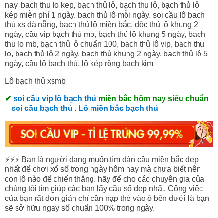
nay, bach thu lo kep, bạch thủ lô, bạch thu lô, bạch thủ lô
kép miễn phí 1 ngày, bạch thủ lô mỗi ngày, soi cầu lô bạch
thủ xs đà nẵng, bạch thủ lô miền bắc, độc thủ lô khung 2
ngày, cầu vip bạch thủ mb, bạch thủ lô khung 5 ngày, bach
thu lo mb, bạch thủ lô chuẩn 100, bạch thủ lô vip, bach thu
lo, bạch thủ lô 2 ngày, bạch thủ khung 2 ngày, bạch thủ lô 5
ngày, cầu lô bạch thủ, lô kép rồng bạch kim
Lô bạch thủ xsmb
✔
soi cầu víp lô bạch thủ
miền bắc hôm nay siêu chuẩn
–
soi cầu bạch thủ
.
Lô miền bắc bạch thủ
⚡️⚡️⚡️ Bạn là người đang muốn tìm dàn cầu miền bắc đẹp
nhất để chơi xổ số trong ngày hôm nay mà chưa biết nên
con lô nào để chiến thắng, hãy để cho các chuyên gia của
chúng tôi tìm giúp các bạn lấy cầu số đẹp nhất. Công việc
của bạn rất đơn giản chỉ cần nạp thẻ vào ô bên dưới là bạn
sẽ sở hữu ngay số chuẩn 100% trong ngày.