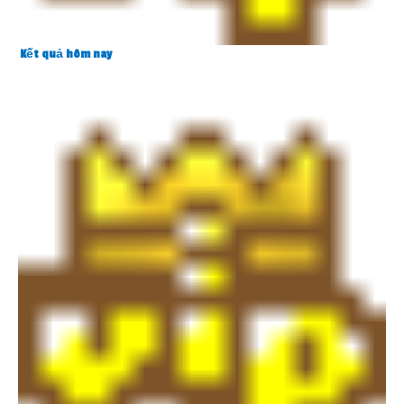
Kết quả hôm nay