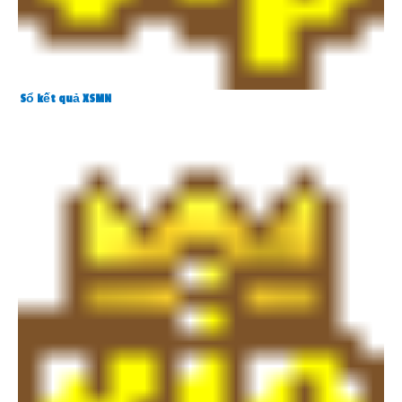
Sổ kết quả XSMN