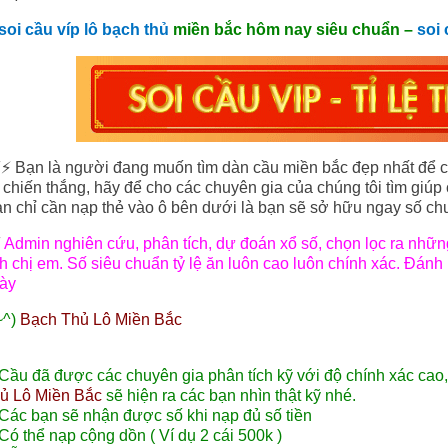
soi cầu víp lô bạch thủ
miền bắc hôm nay siêu chuẩn –
soi
⚡️⚡️ Bạn là người đang muốn tìm dàn cầu miền bắc đẹp nhất để 
 chiến thắng, hãy để cho các chuyên gia của chúng tôi tìm giúp
ản chỉ cần nạp thẻ vào ô bên dưới là bạn sẽ sở hữu ngay số c
️
Admin nghiên cứu, phân tích, dự đoán xổ số, chọn lọc ra nhữ
h chị em. Số siêu chuẩn tỷ lệ ăn luôn cao luôn chính xác. Đán
ày
~^)
Bạch Thủ Lô Miền Bắc
Cầu đã được các chuyên gia phân tích kỹ với độ chính xác cao
ủ Lô Miền Bắc
sẽ hiện ra các bạn nhìn thật kỹ nhé.
Các bạn sẽ nhận được số khi nạp đủ số tiền
Có thể nạp cộng dồn ( Ví dụ 2 cái 500k )