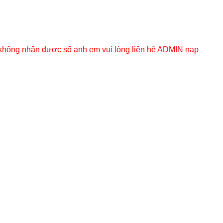
à không nhận được số anh em vui lòng liên hệ ADMIN nạp