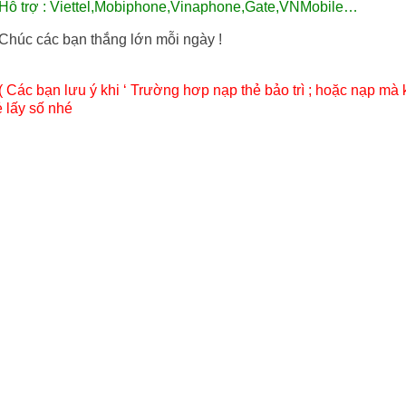
Hỗ trợ : Viettel,Mobiphone,Vinaphone,Gate,VNMobile…
Chúc các bạn thắng lớn mỗi ngày !
( Các bạn lưu ý khi ‘ Trường hơp nạp thẻ bảo trì ; hoặc nạp m
ẻ lấy số nhé