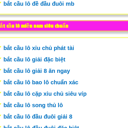
✔
bắt cầu lô đề đầu đuôi mb
ắt cầu lô miền nam siêu chuẩn
✔
bắt cầu lô xỉu chủ phát tài
✔
bắt cầu lô giải đặc biệt
✔
bắt cầu lô giải 8 ăn ngay
✔
bắt cầu lô bao lô chuẩn xác
✔
bắt cầu lô cặp xỉu chủ siêu víp
✔
bắt cầu lô song thủ lô
✔
bắt cầu lô đầu đuôi giải 8
✔
bắt cầu lô đầu đuôi đặc biệt