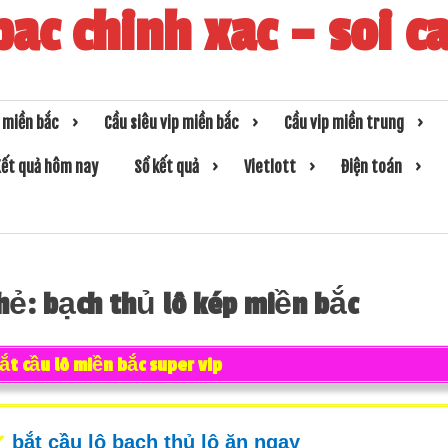
bac chinh xac – soi 
 miền bắc
Cầu siêu vip miền bắc
Cầu vip miền trung
ết quả hôm nay
Sổ kết quả
Vietlott
Điện toán
hẻ:
bạch thủ lô kép miền bắc
ắt cầu lô miền bắc super vip
✔
bắt cầu lô bạch thủ lô ăn ngay