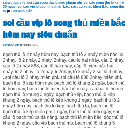
siêu chuẩn ife
,
soi cầu song thủ lô siêu chuẩn phí
,
soi cầu song thủ lô xsmb
30 ngày
,
soi cầu víp lô bạch thủ miền bắc
,
soi cầu xổ số Miền Bắc
,
song thu
ở
lo
120 bình luận
soi
cầu
soi cầu víp lô song thủ miền bắc
víp
lô
bạch
hôm nay siêu chuẩn
thủ
miền
bắc
Posted on
07/08/2026
hôm
nay
bạch thủ lô 2 nháy hôm nay, bạch thủ lô 2 nháy miền bắc, lo
siêu
chuẩn
2nhay, lô 2 nháy, 2 nháy, 2nhay, cau lo hai nháy, cầu 2 nháy,
cầu lô 2 nháy 888, cầu lô hai nháy, cặp lô miền bắc hai
nháy, lo 2 nhay, lo 2nhay, lo2nhay, lô 2 nháy 2 số, lô 3 nháy,
, soi cầu lô 2 nháy miễn phí, soi cầu lô 888 2nhay miễn phí,
bạch thủ lô kép hôm nay, bạch thủ lô khung 2 ngày, bạch thủ
lô hôm nay, bạch thủ lô miền bắc hôm nay, cau bach thu mb,
bạch thủ lô khung 3 ngày, bạch thủ kép, bạch thủ lô kép
khung 2 ngày, bạch thủ lô kép khung 1 ngày, bạch thủ lô 2
nháy hôm nay, bach thu lo kep, bạch thủ lô, bạch thu lô,
bạch thủ lô kép miễn phí 1 ngày, bạch thủ lô mỗi ngày, soi
cầu lô bạch thủ xs đà nẵng, bạch thủ lô miền bắc, độc thủ lô
khung 2 ngày, cầu vip bạch thủ mb, bạch thủ lô khung 5