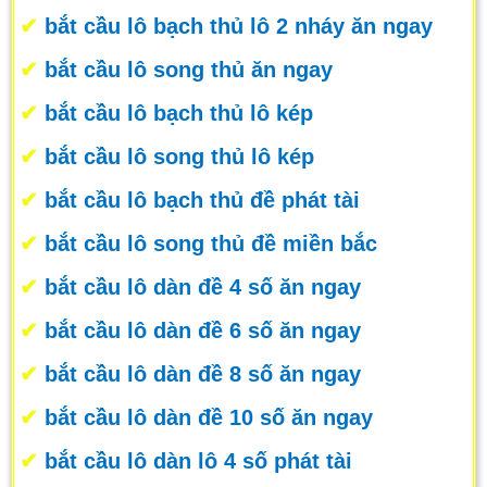
✔
bắt cầu lô bạch thủ lô 2 nháy ăn ngay
✔
bắt cầu lô song thủ ăn ngay
✔
bắt cầu lô bạch thủ lô kép
✔
bắt cầu lô song thủ lô kép
✔
bắt cầu lô bạch thủ đề phát tài
✔
bắt cầu lô song thủ đề miền bắc
✔
bắt cầu lô dàn đề 4 số ăn ngay
✔
bắt cầu lô dàn đề 6 số ăn ngay
✔
bắt cầu lô dàn đề 8 số ăn ngay
✔
bắt cầu lô dàn đề 10 số ăn ngay
✔
bắt cầu lô dàn lô 4 số phát tài