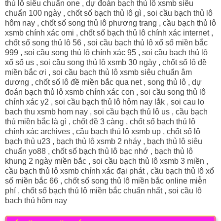
thủ lô siêu chuẩn one , dự đoán bạch thủ lô xsmb siêu
chuẩn 100 ngày , chốt số bạch thủ lô gì , soi cầu bạch thủ lô
hôm nay , chốt số song thủ lô phương trang , cầu bạch thủ lô
xsmb chính xác omi , chốt số bạch thủ lô chính xác internet ,
chốt số song thủ lô 56 , soi cầu bạch thủ lô xổ số miền bắc
999 , soi cầu song thủ lô chính xác 95 , soi cầu bạch thủ lô
xổ số us , soi cầu song thủ lô xsmb 30 ngày , chốt số lô đề
miền bắc ơi , soi cầu bạch thủ lô xsmb siêu chuẩn âm
dương , chốt số lô đề miền bắc qua net , song thủ lô , dự
đoán bạch thủ lô xsmb chính xác con , soi cầu song thủ lô
chính xác y2 , soi cầu bạch thủ lô hôm nay lắk , soi cau lo
bach thu xsmb hom nay , soi cầu bạch thủ lô us , cầu bạch
thủ miền bắc là gì , chốt đề 3 càng , chốt số bạch thủ lô
chính xác archives , cầu bạch thủ lô xsmb up , chốt số lô
bạch thủ u23 , bạch thủ lô xsmb 2 nháy , bạch thủ lô siêu
chuẩn yo88 , chốt số bạch thủ lô bạc nhớ , bạch thủ lô
khung 2 ngày miền bắc , soi cầu bạch thủ lô xsmb 3 miền ,
cầu bạch thủ lô xsmb chính xác đại phát , cầu bạch thủ lô xổ
số miền bắc 66 , chốt số song thủ lô miền bắc online miễn
phí , chốt số bạch thủ lô miền bắc chuẩn nhất , soi cầu lô
bạch thủ hôm nay