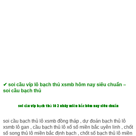
✔ soi cầu víp lô bạch thủ xsmb hôm nay siêu chuẩn –
soi cầu bạch thủ
soi cầu víp bạch thủ lô 2 nháy miền bắc hôm nay siêu chuẩn
soi cầu bạch thủ lô xsmb đồng tháp , dự đoán bạch thủ lô
xsmb lô gan , cầu bạch thủ lô xổ số miền bắc uyên linh , chốt
số song thủ lô miền bắc định bạch , chốt số bạch thủ lô miền