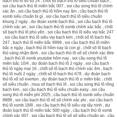
bạch thủ lô xổ số 24 , chốt số bạch thủ lô siêu chuẩn bạch ,
soi cầu bạch thủ lô miền bắc 007 , soi cầu song thủ lô chính
xác ân , soi cầu bạch thủ lô hôm nay âm , cầu bạch thủ lô
xsmb siêu chuẩn bị gì , soi cầu bạch thủ lô siêu chuẩn
khung 2 ngày , dự đoán xsmb bạch thủ , soi cầu bạch thủ lô
chính xác an , soi cầu bạch thủ lô xsmb chính xác bắc , chốt
số bạch thủ lô phú yên , soi cầu bạch thủ lô siêu vip bắc 247
, soi cầu bạch thủ lô siêu vip bạch kim , chốt số lô bạch thủ
247 , bạch thủ lô miền bắc 9999 , soi cầu bạch thủ lô miền
bắc e ngày , bạch thủ lô hôm nay là con gì , chốt số lô bạch
thủ vàng nhận định , soi cầu bạch thủ lô xổ số chính xác être
, bạch thủ lô xsmb youtube hôm nay , soi cầu song thủ lô
miền bắc 10/4 , dự đoán bạch thủ lô 2 ngày , soi cầu bạch
thủ lô ngày mai 16 , chốt số lô bạch thủ chính xác êm , bạch
thủ lô nuôi 2 ngày , chốt số lô bạch thủ 678 , dự đoán bạch
thủ lô xổ số everton , dự đoán bạch thủ lô ư miền bắc , chốt
số siêu chuẩn , mua số bạch thủ lô , soi cầu song thủ lô rông
bach kim , soi cầu bạch thủ lô siêu chuẩn easy , soi cầu
song thủ lô miễn phí 2025 , cầu bạch thủ lô xsmb siêu chuẩn
8888 , soi cầu bạch thủ lô xổ số chính xác ptv , soi cầu bạch
thủ lô xsmb 18/8 , soi cầu bạch thủ lô siêu vip tây ninh , dự
đoán bạch thủ lô miền bắc 500 ngày , cầu bạch thủ lô xsmb
chính xác 007 , soi cầu bạch thủ lô xổ số siêu chuẩn an , cầu