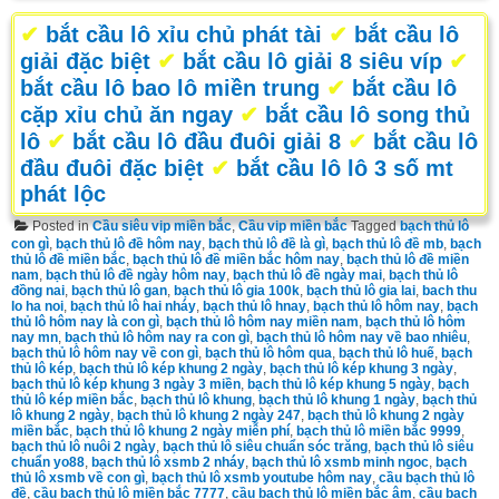
✔
bắt cầu lô xỉu chủ phát tài
✔
bắt cầu lô
giải đặc biệt
✔
bắt cầu lô giải 8 siêu víp
✔
bắt cầu lô bao lô miền trung
✔
bắt cầu lô
cặp xỉu chủ ăn ngay
✔
bắt cầu lô song thủ
lô
✔
bắt cầu lô đầu đuôi giải 8
✔
bắt cầu lô
đầu đuôi đặc biệt
✔
bắt cầu lô lô 3 số mt
phát lộc
Posted in
Cầu siêu vip miền bắc
,
Cầu vip miền bắc
Tagged
bạch thủ lô
con gì
,
bạch thủ lô đề hôm nay
,
bạch thủ lô đề là gì
,
bạch thủ lô đề mb
,
bạch
thủ lô đề miền bắc
,
bạch thủ lô đề miền bắc hôm nay
,
bạch thủ lô đề miền
nam
,
bạch thủ lô đề ngày hôm nay
,
bạch thủ lô đề ngày mai
,
bạch thủ lô
đồng nai
,
bạch thủ lô gan
,
bạch thủ lô gia 100k
,
bạch thủ lô gia lai
,
bach thu
lo ha noi
,
bạch thủ lô hai nháy
,
bạch thủ lô hnay
,
bạch thủ lô hôm nay
,
bạch
thủ lô hôm nay là con gì
,
bạch thủ lô hôm nay miền nam
,
bạch thủ lô hôm
nay mn
,
bạch thủ lô hôm nay ra con gì
,
bạch thủ lô hôm nay về bao nhiêu
,
bạch thủ lô hôm nay về con gì
,
bạch thủ lô hôm qua
,
bạch thủ lô huế
,
bạch
thủ lô kép
,
bạch thủ lô kép khung 2 ngày
,
bạch thủ lô kép khung 3 ngày
,
bạch thủ lô kép khung 3 ngày 3 miền
,
bạch thủ lô kép khung 5 ngày
,
bạch
thủ lô kép miền bắc
,
bạch thủ lô khung
,
bạch thủ lô khung 1 ngày
,
bạch thủ
lô khung 2 ngày
,
bạch thủ lô khung 2 ngày 247
,
bạch thủ lô khung 2 ngày
miền bắc
,
bạch thủ lô khung 2 ngày miễn phí
,
bạch thủ lô miền bắc 9999
,
bạch thủ lô nuôi 2 ngày
,
bạch thủ lô siêu chuẩn sóc trăng
,
bạch thủ lô siêu
chuẩn yo88
,
bạch thủ lô xsmb 2 nháy
,
bạch thủ lô xsmb minh ngoc
,
bạch
thủ lô xsmb về con gì
,
bạch thủ lô xsmb youtube hôm nay
,
cầu bạch thủ lô
đề
,
cầu bạch thủ lô miền bắc 7777
,
cầu bạch thủ lô miền bắc âm
,
cầu bạch