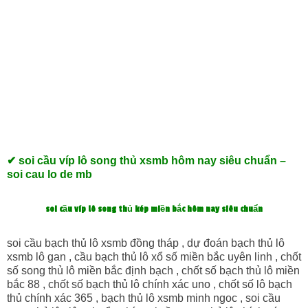
✔ soi cầu víp lô song thủ xsmb hôm nay siêu chuẩn –
soi cau lo de mb
soi cầu víp lô song thủ kép miền bắc hôm nay siêu chuẩn
soi cầu bạch thủ lô xsmb đồng tháp , dự đoán bạch thủ lô
xsmb lô gan , cầu bạch thủ lô xổ số miền bắc uyên linh , chốt
số song thủ lô miền bắc định bạch , chốt số bạch thủ lô miền
bắc 88 , chốt số bạch thủ lô chính xác uno , chốt số lô bạch
thủ chính xác 365 , bạch thủ lô xsmb minh ngoc , soi cầu