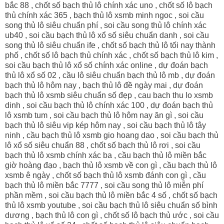
bắc 88 , chốt số bạch thủ lô chính xác uno , chốt số lô bạch
thủ chính xác 365 , bạch thủ lô xsmb minh ngoc , soi cầu
song thủ lô siêu chuẩn phí , soi cầu song thủ lô chính xác
ub40 , soi cầu bạch thủ lô xổ số siêu chuẩn danh , soi cầu
song thủ lô siêu chuẩn ife , chốt số bạch thủ lô tối nay thành
phố , chốt số lô bạch thủ chính xác , chốt số bạch thủ lô kim ,
soi cầu bạch thủ lô xổ số chính xác online , dự đoán bạch
thủ lô xổ số 02 , cầu lô siêu chuẩn bạch thủ lô mb , dự đoán
bạch thủ lô hôm nay , bạch thủ lô đề ngày mai , dự đoán
bạch thủ lô xsmb siêu chuẩn số đẹp , cau bach thu lo xsmb
dinh , soi cầu bạch thủ lô chính xác 100 , dự đoán bạch thủ
lô xsmb tum , soi cầu bạch thủ lô hôm nay ăn gì , soi cầu
bạch thủ lô siêu vip kép hôm nay , soi cầu bạch thủ lô tây
ninh , cầu bạch thủ lô xsmb gio hoang dao , soi cầu bạch thủ
lô xổ số siêu chuẩn 88 , chốt số bạch thủ lô rơi , soi cầu
bạch thủ lô xsmb chính xác ba , cầu bạch thủ lô miền bắc
giờ hoàng đạo , bạch thủ lô xsmb về con gì , cầu bạch thủ lô
xsmb ê ngày , chốt số bạch thủ lô xsmb đánh con gì , cầu
bạch thủ lô miền bắc 7777 , soi cầu song thủ lô miễn phí
phần mềm , soi cầu bạch thủ lô miền bắc 4 số , chốt số bạch
thủ lô xsmb youtube , soi cầu bạch thủ lô siêu chuẩn số bình
dương , bạch thủ lô con gì , chốt số lô bạch thủ ước , soi cầu