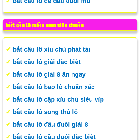
✔
bắt cầu lô đề đầu đuôi mb
bắt cầu lô miền nam siêu chuẩn
✔
bắt cầu lô xỉu chủ phát tài
✔
bắt cầu lô giải đặc biệt
✔
bắt cầu lô giải 8 ăn ngay
✔
bắt cầu lô bao lô chuẩn xác
✔
bắt cầu lô cặp xỉu chủ siêu víp
✔
bắt cầu lô song thủ lô
✔
bắt cầu lô đầu đuôi giải 8
✔
bắt cầu lô đầu đuôi đặc biệt