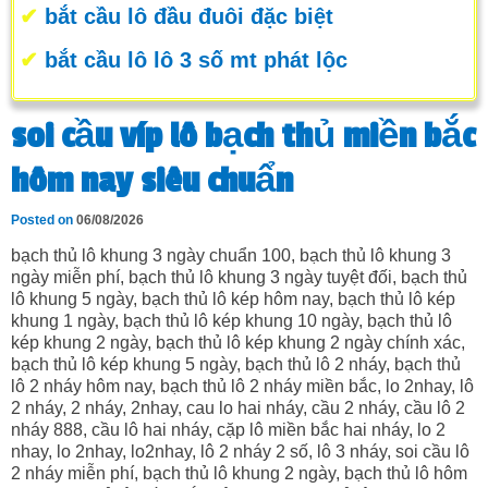
✔
bắt cầu lô đầu đuôi đặc biệt
✔
bắt cầu lô lô 3 số mt phát lộc
soi cầu víp lô bạch thủ miền bắc
hôm nay siêu chuẩn
Posted on
06/08/2026
bạch thủ lô khung 3 ngày chuẩn 100, bạch thủ lô khung 3
ngày miễn phí, bạch thủ lô khung 3 ngày tuyệt đối, bạch thủ
lô khung 5 ngày, bạch thủ lô kép hôm nay, bạch thủ lô kép
khung 1 ngày, bạch thủ lô kép khung 10 ngày, bạch thủ lô
kép khung 2 ngày, bạch thủ lô kép khung 2 ngày chính xác,
bạch thủ lô kép khung 5 ngày, bạch thủ lô 2 nháy, bạch thủ
lô 2 nháy hôm nay, bạch thủ lô 2 nháy miền bắc, lo 2nhay, lô
2 nháy, 2 nháy, 2nhay, cau lo hai nháy, cầu 2 nháy, cầu lô 2
nháy 888, cầu lô hai nháy, cặp lô miền bắc hai nháy, lo 2
nhay, lo 2nhay, lo2nhay, lô 2 nháy 2 số, lô 3 nháy, soi cầu lô
2 nháy miễn phí, bạch thủ lô khung 2 ngày, bạch thủ lô hôm