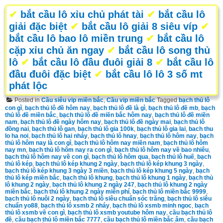
✔
bắt cầu lô xỉu chủ phát tài
✔
bắt cầu lô
giải đặc biệt
✔
bắt cầu lô giải 8 siêu víp
✔
bắt cầu lô bao lô miền trung
✔
bắt cầu lô
cặp xỉu chủ ăn ngay
✔
bắt cầu lô song thủ
lô
✔
bắt cầu lô đầu đuôi giải 8
✔
bắt cầu lô
đầu đuôi đặc biệt
✔
bắt cầu lô lô 3 số mt
phát lộc
Posted in
Cầu siêu vip miền bắc
,
Cầu vip miền bắc
Tagged
bạch thủ lô
con gì
,
bạch thủ lô đề hôm nay
,
bạch thủ lô đề là gì
,
bạch thủ lô đề mb
,
bạch
thủ lô đề miền bắc
,
bạch thủ lô đề miền bắc hôm nay
,
bạch thủ lô đề miền
nam
,
bạch thủ lô đề ngày hôm nay
,
bạch thủ lô đề ngày mai
,
bạch thủ lô
đồng nai
,
bạch thủ lô gan
,
bạch thủ lô gia 100k
,
bạch thủ lô gia lai
,
bach thu
lo ha noi
,
bạch thủ lô hai nháy
,
bạch thủ lô hnay
,
bạch thủ lô hôm nay
,
bạch
thủ lô hôm nay là con gì
,
bạch thủ lô hôm nay miền nam
,
bạch thủ lô hôm
nay mn
,
bạch thủ lô hôm nay ra con gì
,
bạch thủ lô hôm nay về bao nhiêu
,
bạch thủ lô hôm nay về con gì
,
bạch thủ lô hôm qua
,
bạch thủ lô huế
,
bạch
thủ lô kép
,
bạch thủ lô kép khung 2 ngày
,
bạch thủ lô kép khung 3 ngày
,
bạch thủ lô kép khung 3 ngày 3 miền
,
bạch thủ lô kép khung 5 ngày
,
bạch
thủ lô kép miền bắc
,
bạch thủ lô khung
,
bạch thủ lô khung 1 ngày
,
bạch thủ
lô khung 2 ngày
,
bạch thủ lô khung 2 ngày 247
,
bạch thủ lô khung 2 ngày
miền bắc
,
bạch thủ lô khung 2 ngày miễn phí
,
bạch thủ lô miền bắc 9999
,
bạch thủ lô nuôi 2 ngày
,
bạch thủ lô siêu chuẩn sóc trăng
,
bạch thủ lô siêu
chuẩn yo88
,
bạch thủ lô xsmb 2 nháy
,
bạch thủ lô xsmb minh ngoc
,
bạch
thủ lô xsmb về con gì
,
bạch thủ lô xsmb youtube hôm nay
,
cầu bạch thủ lô
đề
,
cầu bạch thủ lô miền bắc 7777
,
cầu bạch thủ lô miền bắc âm
,
cầu bạch