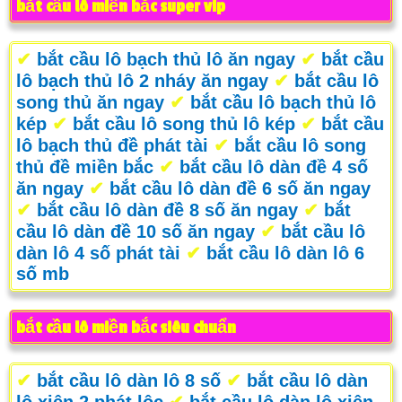
bắt cầu lô miền bắc super vip
✔
bắt cầu lô bạch thủ lô ăn ngay
✔
bắt cầu
lô bạch thủ lô 2 nháy ăn ngay
✔
bắt cầu lô
song thủ ăn ngay
✔
bắt cầu lô bạch thủ lô
kép
✔
bắt cầu lô song thủ lô kép
✔
bắt cầu
lô bạch thủ đề phát tài
✔
bắt cầu lô song
thủ đề miền bắc
✔
bắt cầu lô dàn đề 4 số
ăn ngay
✔
bắt cầu lô dàn đề 6 số ăn ngay
✔
bắt cầu lô dàn đề 8 số ăn ngay
✔
bắt
cầu lô dàn đề 10 số ăn ngay
✔
bắt cầu lô
dàn lô 4 số phát tài
✔
bắt cầu lô dàn lô 6
số mb
bắt cầu lô miền bắc siêu chuẩn
✔
bắt cầu lô dàn lô 8 số
✔
bắt cầu lô dàn