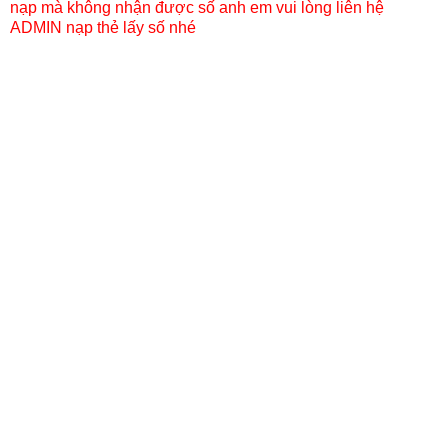
nạp mà không nhận được số anh em vui lòng liên hệ
ADMIN nạp thẻ lấy số nhé