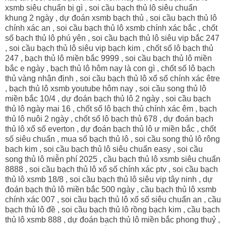
xsmb siêu chuẩn bị gì , soi cầu bạch thủ lô siêu chuẩn
khung 2 ngày , dự đoán xsmb bạch thủ , soi cầu bạch thủ lô
chính xác an , soi cầu bạch thủ lô xsmb chính xác bắc , chốt
số bạch thủ lô phú yên , soi cầu bạch thủ lô siêu vip bắc 247
, soi cầu bạch thủ lô siêu vip bạch kim , chốt số lô bạch thủ
247 , bạch thủ lô miền bắc 9999 , soi cầu bạch thủ lô miền
bắc e ngày , bạch thủ lô hôm nay là con gì , chốt số lô bạch
thủ vàng nhận định , soi cầu bạch thủ lô xổ số chính xác être
, bạch thủ lô xsmb youtube hôm nay , soi cầu song thủ lô
miền bắc 10/4 , dự đoán bạch thủ lô 2 ngày , soi cầu bạch
thủ lô ngày mai 16 , chốt số lô bạch thủ chính xác êm , bạch
thủ lô nuôi 2 ngày , chốt số lô bạch thủ 678 , dự đoán bạch
thủ lô xổ số everton , dự đoán bạch thủ lô ư miền bắc , chốt
số siêu chuẩn , mua số bạch thủ lô , soi cầu song thủ lô rông
bach kim , soi cầu bạch thủ lô siêu chuẩn easy , soi cầu
song thủ lô miễn phí 2025 , cầu bạch thủ lô xsmb siêu chuẩn
8888 , soi cầu bạch thủ lô xổ số chính xác ptv , soi cầu bạch
thủ lô xsmb 18/8 , soi cầu bạch thủ lô siêu vip tây ninh , dự
đoán bạch thủ lô miền bắc 500 ngày , cầu bạch thủ lô xsmb
chính xác 007 , soi cầu bạch thủ lô xổ số siêu chuẩn an , cầu
bạch thủ lô đề , soi cầu bạch thủ lô rồng bạch kim , cầu bạch
thủ lô xsmb 888 , dự đoán bạch thủ lô miền bắc phong thuỷ ,