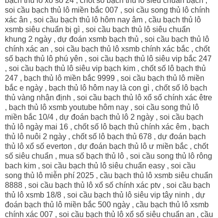
bạch thủ lô xổ số 24 , chốt số bạch thủ lô siêu chuẩn bạch ,
soi cầu bạch thủ lô miền bắc 007 , soi cầu song thủ lô chính
xác ân , soi cầu bạch thủ lô hôm nay âm , cầu bạch thủ lô
xsmb siêu chuẩn bị gì , soi cầu bạch thủ lô siêu chuẩn
khung 2 ngày , dự đoán xsmb bạch thủ , soi cầu bạch thủ lô
chính xác an , soi cầu bạch thủ lô xsmb chính xác bắc , chốt
số bạch thủ lô phú yên , soi cầu bạch thủ lô siêu vip bắc 247
, soi cầu bạch thủ lô siêu vip bạch kim , chốt số lô bạch thủ
247 , bạch thủ lô miền bắc 9999 , soi cầu bạch thủ lô miền
bắc e ngày , bạch thủ lô hôm nay là con gì , chốt số lô bạch
thủ vàng nhận định , soi cầu bạch thủ lô xổ số chính xác être
, bạch thủ lô xsmb youtube hôm nay , soi cầu song thủ lô
miền bắc 10/4 , dự đoán bạch thủ lô 2 ngày , soi cầu bạch
thủ lô ngày mai 16 , chốt số lô bạch thủ chính xác êm , bạch
thủ lô nuôi 2 ngày , chốt số lô bạch thủ 678 , dự đoán bạch
thủ lô xổ số everton , dự đoán bạch thủ lô ư miền bắc , chốt
số siêu chuẩn , mua số bạch thủ lô , soi cầu song thủ lô rông
bach kim , soi cầu bạch thủ lô siêu chuẩn easy , soi cầu
song thủ lô miễn phí 2025 , cầu bạch thủ lô xsmb siêu chuẩn
8888 , soi cầu bạch thủ lô xổ số chính xác ptv , soi cầu bạch
thủ lô xsmb 18/8 , soi cầu bạch thủ lô siêu vip tây ninh , dự
đoán bạch thủ lô miền bắc 500 ngày , cầu bạch thủ lô xsmb
chính xác 007 , soi cầu bạch thủ lô xổ số siêu chuẩn an , cầu