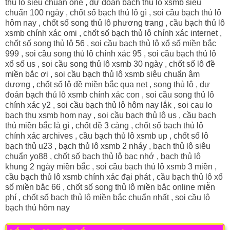
thủ lô siêu chuẩn one , dự đoán bạch thủ lô xsmb siêu
chuẩn 100 ngày , chốt số bạch thủ lô gì , soi cầu bạch thủ lô
hôm nay , chốt số song thủ lô phương trang , cầu bạch thủ lô
xsmb chính xác omi , chốt số bạch thủ lô chính xác internet ,
chốt số song thủ lô 56 , soi cầu bạch thủ lô xổ số miền bắc
999 , soi cầu song thủ lô chính xác 95 , soi cầu bạch thủ lô
xổ số us , soi cầu song thủ lô xsmb 30 ngày , chốt số lô đề
miền bắc ơi , soi cầu bạch thủ lô xsmb siêu chuẩn âm
dương , chốt số lô đề miền bắc qua net , song thủ lô , dự
đoán bạch thủ lô xsmb chính xác con , soi cầu song thủ lô
chính xác y2 , soi cầu bạch thủ lô hôm nay lắk , soi cau lo
bach thu xsmb hom nay , soi cầu bạch thủ lô us , cầu bạch
thủ miền bắc là gì , chốt đề 3 càng , chốt số bạch thủ lô
chính xác archives , cầu bạch thủ lô xsmb up , chốt số lô
bạch thủ u23 , bạch thủ lô xsmb 2 nháy , bạch thủ lô siêu
chuẩn yo88 , chốt số bạch thủ lô bạc nhớ , bạch thủ lô
khung 2 ngày miền bắc , soi cầu bạch thủ lô xsmb 3 miền ,
cầu bạch thủ lô xsmb chính xác đại phát , cầu bạch thủ lô xổ
số miền bắc 66 , chốt số song thủ lô miền bắc online miễn
phí , chốt số bạch thủ lô miền bắc chuẩn nhất , soi cầu lô
bạch thủ hôm nay