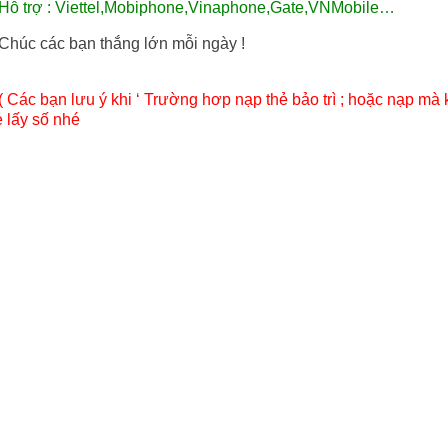
Hỗ trợ : Viettel,Mobiphone,Vinaphone,Gate,VNMobile…
Chúc các bạn thắng lớn mỗi ngày !
( Các bạn lưu ý khi ‘ Trường hơp nạp thẻ bảo trì ; hoặc nạp m
ẻ lấy số nhé