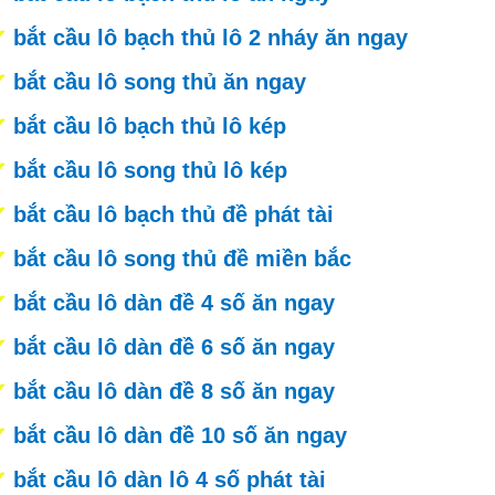
✔
bắt cầu lô bạch thủ lô 2 nháy ăn ngay
✔
bắt cầu lô song thủ ăn ngay
✔
bắt cầu lô bạch thủ lô kép
✔
bắt cầu lô song thủ lô kép
✔
bắt cầu lô bạch thủ đề phát tài
✔
bắt cầu lô song thủ đề miền bắc
✔
bắt cầu lô dàn đề 4 số ăn ngay
✔
bắt cầu lô dàn đề 6 số ăn ngay
✔
bắt cầu lô dàn đề 8 số ăn ngay
✔
bắt cầu lô dàn đề 10 số ăn ngay
✔
bắt cầu lô dàn lô 4 số phát tài