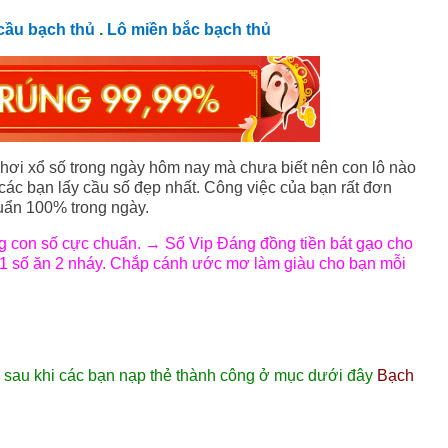
 cầu bạch thủ
.
Lô miền bắc bạch thủ
chơi xổ số trong ngày hôm nay mà chưa biết nên con lô nào
 các bạn lấy cầu số đẹp nhất. Công việc của bạn rất đơn
huẩn 100% trong ngày.
ng con số cực chuẩn. → Số Vip Đáng đồng tiền bát gạo cho
h 1 số ăn 2 nháy. Chắp cánh ước mơ làm giàu cho bạn mỗi
, sau khi các bạn nạp thẻ thành công ở mục dưới đây
Bạch