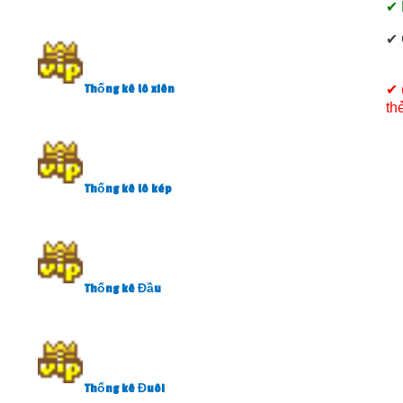
✔ 
✔ 
✔ 
Thống kê lô xiên
th
Thống kê lô kép
Thống kê Đầu
Thống kê Đuôi