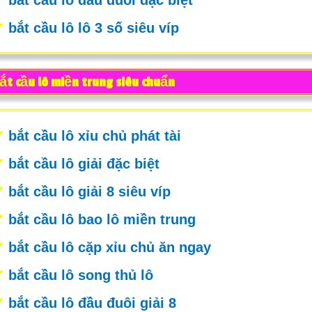
✔
bắt cầu lô lô 3 số siêu víp
ắt cầu lô miền trung siêu chuẩn
✔
bắt cầu lô xỉu chủ phát tài
✔
bắt cầu lô giải đặc biệt
✔
bắt cầu lô giải 8 siêu víp
✔
bắt cầu lô bao lô miền trung
✔
bắt cầu lô cặp xỉu chủ ăn ngay
✔
bắt cầu lô song thủ lô
✔
bắt cầu lô đầu đuôi giải 8