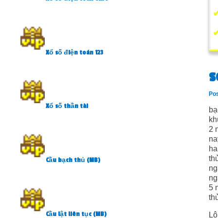
Xổ số điện toán 123
s
Po
Xổ số thần tài
bạ
kh
2 
na
ha
th
Cầu bạch thủ (MB)
ng
ng
5 
th
Cầu lật liên tục (MB)
Lô