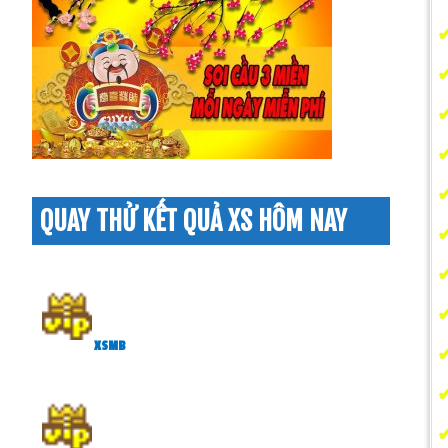
QUAY THỬ KẾT QUẢ XS HÔM NAY
XSMB