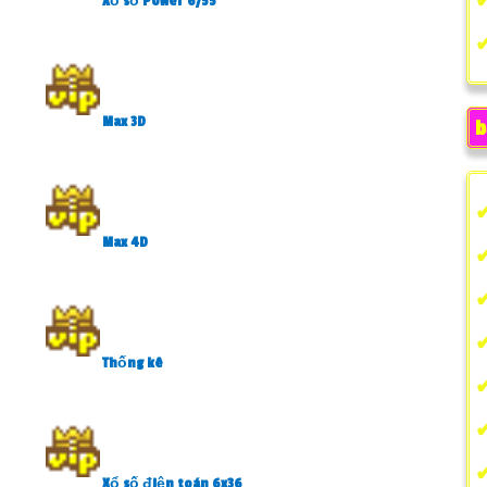
Xổ số Power 6/55
Max 3D
b
Max 4D
Thống kê
Xổ số điện toán 6x36