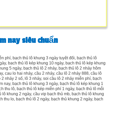
ôm nay siêu chuẩn
 phí, bạch thủ lô khung 3 ngày tuyệt đối, bạch thủ lô
gày, bạch thủ lô kép khung 10 ngày, bạch thủ lô kép khung
hung 5 ngày, bạch thủ lô 2 nháy, bạch thủ lô 2 nháy hôm
y, cau lo hai nháy, cầu 2 nháy, cầu lô 2 nháy 888, cầu lô
ô 2 nháy 2 số, lô 3 nháy, soi cầu lô 2 nháy miễn phí, bạch
m nay, bạch thủ lô khung 3 ngày, bạch thủ lô kép khung 1
ch thu lô, bạch thủ lô kép miễn phí 1 ngày, bạch thủ lô mỗi
hủ lô khung 2 ngày, cầu vip bạch thủ mb, bạch thủ lô khung
ch thu lo, bạch thủ lô 2 ngày, bạch thủ khung 2 ngày, bạch