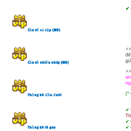
✔
Cầu về cả cặp (MB)
⚡️
để
gi
Cầu về nhiều nháy (MB)
⚡️⚡
an
ng
(^
Thống kê đầu đuôi
✔ 
Th
✔ 
✔ 
Thống kê lô gan