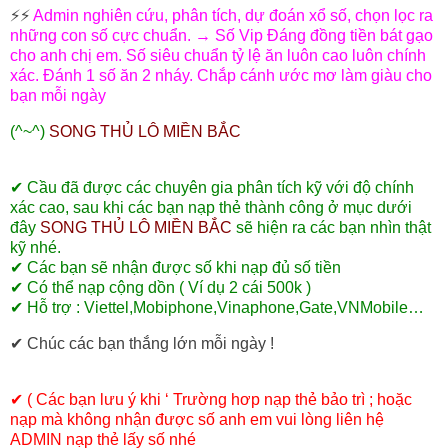
⚡️⚡️
Admin nghiên cứu, phân tích, dự đoán xổ số, chọn lọc ra
những con số cực chuẩn. → Số Vip Đáng đồng tiền bát gạo
cho anh chị em. Số siêu chuẩn tỷ lệ ăn luôn cao luôn chính
xác. Đánh 1 số ăn 2 nháy. Chắp cánh ước mơ làm giàu cho
bạn mỗi ngày
(^~^)
SONG THỦ LÔ MIỀN BẮC
✔ Cầu đã được các chuyên gia phân tích kỹ với độ chính
xác cao, sau khi các bạn nạp thẻ thành công ở mục dưới
đây
SONG THỦ LÔ MIỀN BẮC
sẽ hiện ra các bạn nhìn thật
kỹ nhé.
✔ Các bạn sẽ nhận được số khi nạp đủ số tiền
✔ Có thể nạp cộng dồn ( Ví dụ 2 cái 500k )
✔ Hỗ trợ : Viettel,Mobiphone,Vinaphone,Gate,VNMobile…
✔ Chúc các bạn thắng lớn mỗi ngày !
✔ ( Các bạn lưu ý khi ‘ Trường hơp nạp thẻ bảo trì ; hoặc
nạp mà không nhận được số anh em vui lòng liên hệ
ADMIN nạp thẻ lấy số nhé