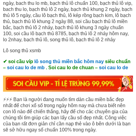
ngày, bach thu lo mb, bạch thủ lô chuẩn 100, bạch thủ lô vip,
bach thu lo, bạch thủ lô 2 ngày, bạch thủ khung 2 ngày, bạch
thủ lô 5 ngày, cầu lô bạch thủ, lô kép rồng bạch kim, lô bạch
thủ, bạch thủ lô khung 2 ngày 88, soi cầu bạch thủ lô miền
bắc, bạch thủ lô 2 nháy, bạch thủ lô khung 3 ngày chuẩn
100, soi cầu lô bạch thủ 8785, bạch thủ lô 2 nháy hôm nay,
lo 2nhay, bạch thủ lô, song thủ lô, bạch thủ lô 2 nháy
Lô song thủ xsmb
✔ soi cầu víp
lô song thủ miền bắc hôm nay
siêu chuẩn
–
soi cau lo de mb
. Soi cau lo de chuan –
soi cau lo de
⚡️⚡️⚡️ Bạn là người đang muốn tìm dàn cầu miền bắc đẹp
nhất để chơi xổ số trong ngày hôm nay mà chưa biết nên
con lô nào để chiến thắng, hãy để cho các chuyên gia của
chúng tôi tìm giúp các bạn lấy cầu số đẹp nhất. Công việc
của bạn rất đơn giản chỉ cần nạp thẻ vào ô bên dưới là bạn
sẽ sở hữu ngay số chuẩn 100% trong ngày.