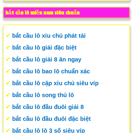
bắt cầu lô miền nam siêu chuẩn
✔
bắt cầu lô xỉu chủ phát tài
✔
bắt cầu lô giải đặc biệt
✔
bắt cầu lô giải 8 ăn ngay
✔
bắt cầu lô bao lô chuẩn xác
✔
bắt cầu lô cặp xỉu chủ siêu víp
✔
bắt cầu lô song thủ lô
✔
bắt cầu lô đầu đuôi giải 8
✔
bắt cầu lô đầu đuôi đặc biệt
✔
bắt cầu lô lô 3 số siêu víp