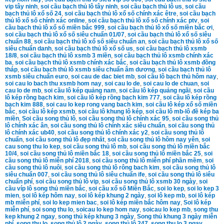
vip tây ninh
,
soi cầu bạch thủ lô tây ninh
,
soi cầu bạch thủ lô us
,
soi cầu
bạch thủ lô xổ số 24
,
soi cầu bạch thủ lô xổ số chính xác être
,
soi cầu bạch
thủ lô xổ số chính xác online
,
soi cầu bạch thủ lô xổ số chính xác ptv
,
soi
cầu bạch thủ lô xổ số miền bắc 999
,
soi cầu bạch thủ lô xổ số miền bắc ơi
,
soi cầu bạch thủ lô xổ số siêu chuẩn 01/07
,
soi cầu bạch thủ lô xổ số siêu
chuẩn 88
,
soi cầu bạch thủ lô xổ số siêu chuẩn an
,
soi cầu bạch thủ lô xổ số
siêu chuẩn danh
,
soi cầu bạch thủ lô xổ số us
,
soi cầu bạch thủ lô xsmb
18/8
,
soi cầu bạch thủ lô xsmb 3 miền
,
soi cầu bạch thủ lô xsmb chính xác
ba
,
soi cầu bạch thủ lô xsmb chính xác bắc
,
soi cầu bạch thủ lô xsmb đồng
tháp
,
soi cầu bạch thủ lô xsmb siêu chuẩn âm dương
,
soi cầu bạch thủ lô
xsmb siêu chuẩn euro
,
soi cau de dac biet mb
,
soi cầu lô bạch thủ hôm nay
,
soi cau lo bach thu xsmb hom nay
,
soi cau lo de
,
soi cau lo de chuan
,
soi
cau lo de mb
,
soi cầu lô kép quảng nam
,
soi cầu lô kép quảng ngãi
,
soi cầu
lô kép rồng bạch kim
,
soi cầu lô kép rồng bạch kim 777
,
soi cầu lô kép rồng
bạch kim 888
,
soi cau lo kep rong vang bach kim
,
soi cầu lô kép xổ số miền
bắc
,
soi cầu lô kép xsmb
,
soi cầu lô khung lô kép
,
soi cầu lô mb-lô đề kép ba
miền
,
Soi cầu song thủ lô
,
soi cầu song thủ lô chính xác 95
,
soi cầu song thủ
lô chính xác ân
,
soi cầu song thủ lô chính xác siêu chuẩn
,
soi cầu song thủ
lô chính xác ub40
,
soi cầu song thủ lô chính xác y2
,
soi cầu song thủ lô
chuẩn
,
soi cầu song thủ lô đẹp nhất
,
soi cầu song thủ lô hôm nay yên
,
soi
cau song thu lo kep
,
soi cầu song thủ lô mb
,
soi cầu song thủ lô miền bắc
10/4
,
soi cầu song thủ lô miền bắc 18
,
soi cầu song thủ lô miền bắc 25
,
soi
cầu song thủ lô miễn phí 2018
,
soi cầu song thủ lô miễn phí phần mềm
,
soi
cầu song thủ lô nuôi
,
soi cầu song thủ lô rông bach kim
,
soi cầu song thủ lô
siêu chuẩn 007
,
soi cầu song thủ lô siêu chuẩn ife
,
soi cầu song thủ lô siêu
chuẩn phí
,
soi cầu song thủ lô vip
,
soi cầu song thủ lô xsmb 30 ngày
,
soi
cầu víp lô song thủ miền bắc
,
soi cầu xổ số Miền Bắc
,
soi lo kep
,
soi lo kep 3
mien
,
soi lô kép hôm nay
,
soi lô kép khung 2 ngày
,
soi lô kep mb
,
soi lô kép
mb miễn phí
,
soi lo kep mien bac
,
soi lô kép miền bắc hôm nay
,
Soi lô kép
miễn phí
,
soi song thu lo
,
soicau lo kep hom nay
,
soicau lo kep mb
,
song thu
kep khung 2 ngay
,
song thủ kép khung 3 ngày
,
Song thủ khung 3 ngày miễn
phí
,
song thu lo
,
song thủ lô 2 ngày
,
song thủ lô 247
,
song thu lo 3 ngay
,