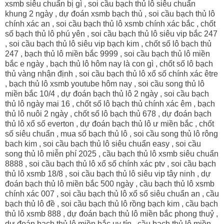
xsmb siêu chuẩn bị gì , soi cầu bạch thủ lô siêu chuẩn
khung 2 ngày , dự đoán xsmb bạch thủ , soi cầu bạch thủ lô
chính xác an , soi cầu bạch thủ lô xsmb chính xác bắc , chốt
số bạch thủ lô phú yên , soi cầu bạch thủ lô siêu vip bắc 247
, soi cầu bạch thủ lô siêu vip bạch kim , chốt số lô bạch thủ
247 , bạch thủ lô miền bắc 9999 , soi cầu bạch thủ lô miền
bắc e ngày , bạch thủ lô hôm nay là con gì , chốt số lô bạch
thủ vàng nhận định , soi cầu bạch thủ lô xổ số chính xác être
, bạch thủ lô xsmb youtube hôm nay , soi cầu song thủ lô
miền bắc 10/4 , dự đoán bạch thủ lô 2 ngày , soi cầu bạch
thủ lô ngày mai 16 , chốt số lô bạch thủ chính xác êm , bạch
thủ lô nuôi 2 ngày , chốt số lô bạch thủ 678 , dự đoán bạch
thủ lô xổ số everton , dự đoán bạch thủ lô ư miền bắc , chốt
số siêu chuẩn , mua số bạch thủ lô , soi cầu song thủ lô rông
bach kim , soi cầu bạch thủ lô siêu chuẩn easy , soi cầu
song thủ lô miễn phí 2025 , cầu bạch thủ lô xsmb siêu chuẩn
8888 , soi cầu bạch thủ lô xổ số chính xác ptv , soi cầu bạch
thủ lô xsmb 18/8 , soi cầu bạch thủ lô siêu vip tây ninh , dự
đoán bạch thủ lô miền bắc 500 ngày , cầu bạch thủ lô xsmb
chính xác 007 , soi cầu bạch thủ lô xổ số siêu chuẩn an , cầu
bạch thủ lô đề , soi cầu bạch thủ lô rồng bạch kim , cầu bạch
thủ lô xsmb 888 , dự đoán bạch thủ lô miền bắc phong thuỷ ,
dự đoán bạch thủ lô miền bắc uy tín , cầu bạch thủ lô miền