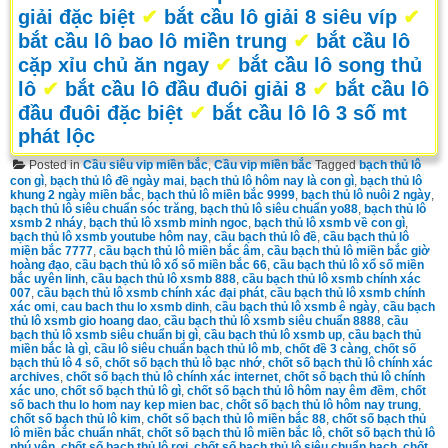
giải đặc biệt
✔
bắt cầu lô giải 8 siêu víp
✔
bắt cầu lô bao lô miền trung
✔
bắt cầu lô
cặp xỉu chủ ăn ngay
✔
bắt cầu lô song thủ
lô
✔
bắt cầu lô đầu đuôi giải 8
✔
bắt cầu lô
đầu đuôi đặc biệt
✔
bắt cầu lô lô 3 số mt
phát lộc
Posted in
Cầu siêu vip miền bắc
,
Cầu vip miền bắc
Tagged
bạch thủ lô
con gì
,
bạch thủ lô đề ngày mai
,
bạch thủ lô hôm nay là con gì
,
bạch thủ lô
khung 2 ngày miền bắc
,
bạch thủ lô miền bắc 9999
,
bạch thủ lô nuôi 2 ngày
,
bạch thủ lô siêu chuẩn sóc trăng
,
bạch thủ lô siêu chuẩn yo88
,
bạch thủ lô
xsmb 2 nháy
,
bạch thủ lô xsmb minh ngoc
,
bạch thủ lô xsmb về con gì
,
bạch thủ lô xsmb youtube hôm nay
,
cầu bạch thủ lô đề
,
cầu bạch thủ lô
miền bắc 7777
,
cầu bạch thủ lô miền bắc âm
,
cầu bạch thủ lô miền bắc giờ
hoàng đạo
,
cầu bạch thủ lô xổ số miền bắc 66
,
cầu bạch thủ lô xổ số miền
bắc uyên linh
,
cầu bạch thủ lô xsmb 888
,
cầu bạch thủ lô xsmb chính xác
007
,
cầu bạch thủ lô xsmb chính xác đại phát
,
cầu bạch thủ lô xsmb chính
xác omi
,
cau bach thu lo xsmb dinh
,
cầu bạch thủ lô xsmb ê ngày
,
cầu bạch
thủ lô xsmb gio hoang dao
,
cầu bạch thủ lô xsmb siêu chuẩn 8888
,
cầu
bạch thủ lô xsmb siêu chuẩn bị gì
,
cầu bạch thủ lô xsmb up
,
cầu bạch thủ
miền bắc là gì
,
cầu lô siêu chuẩn bạch thủ lô mb
,
chốt đề 3 càng
,
chốt số
bạch thủ lô 4 số
,
chốt số bạch thủ lô bạc nhớ
,
chốt số bạch thủ lô chính xác
archives
,
chốt số bạch thủ lô chính xác internet
,
chốt số bạch thủ lô chính
xác uno
,
chốt số bạch thủ lô gì
,
chốt số bạch thủ lô hôm nay êm đềm
,
chốt
số bach thu lo hom nay kep mien bac
,
chốt số bạch thủ lô hôm nay trung
,
chốt số bạch thủ lô kim
,
chốt số bạch thủ lô miền bắc 88
,
chốt số bạch thủ
lô miền bắc chuẩn nhất
,
chốt số bạch thủ lô miền bắc lô
,
chốt số bạch thủ lô
phú yên
,
chốt số bạch thủ lô rơi
,
chốt số bạch thủ lô siêu chuẩn bạch
,
chốt