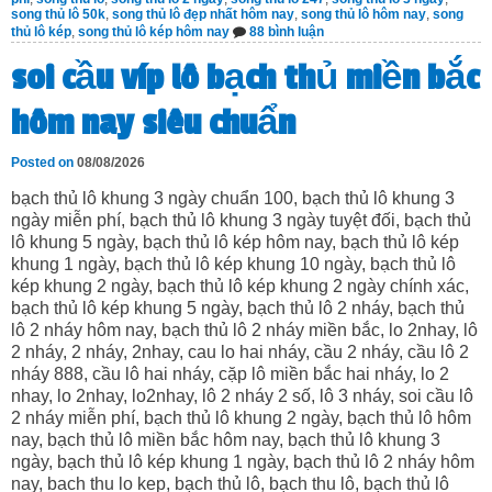
song thủ lô 50k
,
song thủ lô đẹp nhất hôm nay
,
song thủ lô hôm nay
,
song
ở
thủ lô kép
,
song thủ lô kép hôm nay
88 bình luận
soi
cầu
soi cầu víp lô bạch thủ miền bắc
víp
lô
song
hôm nay siêu chuẩn
thủ
miền
bắc
Posted on
08/08/2026
hôm
nay
bạch thủ lô khung 3 ngày chuẩn 100, bạch thủ lô khung 3
siêu
chuẩn
ngày miễn phí, bạch thủ lô khung 3 ngày tuyệt đối, bạch thủ
lô khung 5 ngày, bạch thủ lô kép hôm nay, bạch thủ lô kép
khung 1 ngày, bạch thủ lô kép khung 10 ngày, bạch thủ lô
kép khung 2 ngày, bạch thủ lô kép khung 2 ngày chính xác,
bạch thủ lô kép khung 5 ngày, bạch thủ lô 2 nháy, bạch thủ
lô 2 nháy hôm nay, bạch thủ lô 2 nháy miền bắc, lo 2nhay, lô
2 nháy, 2 nháy, 2nhay, cau lo hai nháy, cầu 2 nháy, cầu lô 2
nháy 888, cầu lô hai nháy, cặp lô miền bắc hai nháy, lo 2
nhay, lo 2nhay, lo2nhay, lô 2 nháy 2 số, lô 3 nháy, soi cầu lô
2 nháy miễn phí, bạch thủ lô khung 2 ngày, bạch thủ lô hôm
nay, bạch thủ lô miền bắc hôm nay, bạch thủ lô khung 3
ngày, bạch thủ lô kép khung 1 ngày, bạch thủ lô 2 nháy hôm
nay, bach thu lo kep, bạch thủ lô, bạch thu lô, bạch thủ lô